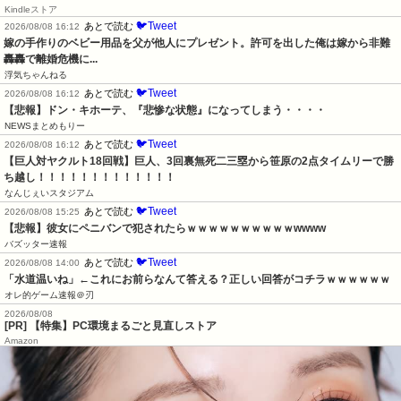
Kindleストア
🐦Tweet
あとで読む
2026/08/08 16:12
嫁の手作りのベビー用品を父が他人にプレゼント。許可を出した俺は嫁から非難
轟轟で離婚危機に...
浮気ちゃんねる
🐦Tweet
あとで読む
2026/08/08 16:12
【悲報】ドン・キホーテ、『悲惨な状態』になってしまう・・・・
NEWSまとめもりー
🐦Tweet
あとで読む
2026/08/08 16:12
【巨人対ヤクルト18回戦】巨人、3回裏無死二三塁から笹原の2点タイムリーで勝
ち越し！！！！！！！！！！！！！
なんじぇいスタジアム
🐦Tweet
あとで読む
2026/08/08 15:25
【悲報】彼女にペニバンで犯されたらｗｗｗｗｗｗｗｗｗｗwwww
バズッター速報
🐦Tweet
あとで読む
2026/08/08 14:00
「水道温いね」←これにお前らなんて答える？正しい回答がコチラｗｗｗｗｗｗ
オレ的ゲーム速報＠刃
2026/08/08
[PR] 【特集】PC環境まるごと見直しストア
Amazon