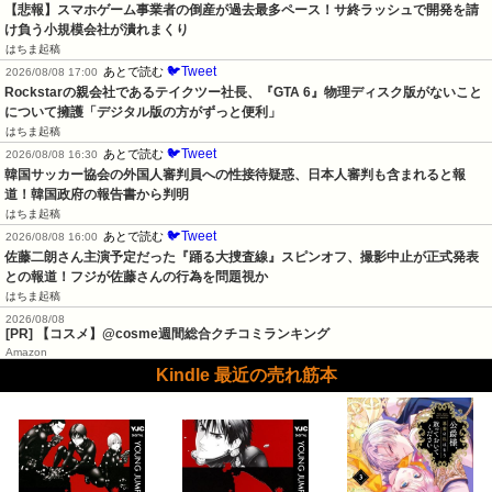
【悲報】スマホゲーム事業者の倒産が過去最多ペース！サ終ラッシュで開発を請
け負う小規模会社が潰れまくり
はちま起稿
🐦Tweet
あとで読む
2026/08/08 17:00
Rockstarの親会社であるテイクツー社長、『GTA 6』物理ディスク版がないこと
について擁護「デジタル版の方がずっと便利」
はちま起稿
🐦Tweet
あとで読む
2026/08/08 16:30
韓国サッカー協会の外国人審判員への性接待疑惑、日本人審判も含まれると報
道！韓国政府の報告書から判明
はちま起稿
🐦Tweet
あとで読む
2026/08/08 16:00
佐藤二朗さん主演予定だった『踊る大捜査線』スピンオフ、撮影中止が正式発表
との報道！フジが佐藤さんの行為を問題視か
はちま起稿
2026/08/08
[PR] 【コスメ】@cosme週間総合クチコミランキング
Amazon
Kindle 最近の売れ筋本