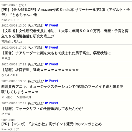
2026/08/20 まで！
[PR]
【最大65%OFF】Amazon公式 Kindle本 サマーセール第2弾（アダルト・全
般）『ときちゃん』他
Kindleストア
🐦Tweet
あとで読む
2026/08/08 13:00
【文科省】女性研究者支援に補助、１大学に年間５０００万円…出産・子育と両
立できる環境整備し研究力底上げ
常識的に考えた
🐦Tweet
あとで読む
2026/08/08 17:06
【画像】チアリーダーに顔を太ももで挟まれた男子高生、瞑想状態に
ネギ速
🐦Tweet
あとで読む
2026/08/08 17:32
【悲報】坂口杏里、逃走ｗｗｗｗｗｗｗｗｗｗｗ
なんJ PRIDE
🐦Tweet
あとで読む
2026/08/08 13:00
西川貴教アニキ、ミュージックステーションで”魅惑のマーメイド達と限界突
破”してしまうｗｗｗｗ
オレ的ゲーム速報＠刃
🐦Tweet
あとで読む
2026/08/08 17:31
【悲報】フォークリフトの免許返納してきたんやが
ネギ速
2026/08/08
[PR] 【マンガ】『ぶんか社』高ポイント還元中のマンガまとめ
Kindleストア