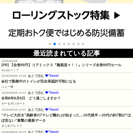
最近読まれている記事
2026/08/08
[PR]
【全巻99円】コアミックス『義風堂々！！』シリーズ全巻99円セール
Kindleストア
🐦Tweet
あとで読む
2026/08/08 13:08
会社で勤務中のトイレが完全承認許可制になる
ふぇー速
🐦Tweet
あとで読む
2026/08/08 13:07
令和8年8月8日　どう過ごしますか？
がーるずレポート
🐦Tweet
あとで読む
2026/08/08 13:07
"テレビ大好き"高齢者の｢テレビ離れ｣が始まった…10代後半～20代の約7割が"ほ
ぼ見ない"衝撃の最新データ
まとめブレイド
🐦Tweet
あとで読む
2026/08/08 16:25