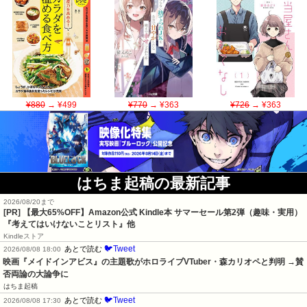
¥880
→ ¥499
¥770
→ ¥363
¥726
→ ¥363
はちま起稿の最新記事
2026/08/20まで
[PR]
【最大65%OFF】Amazon公式 Kindle本 サマーセール第2弾（趣味・実用）
『考えてはいけないことリスト』他
Kindleストア
🐦Tweet
あとで読む
2026/08/08 18:00
映画『メイドインアビス』の主題歌がホロライブVTuber・森カリオペと判明 →賛
否両論の大論争に
はちま起稿
🐦Tweet
あとで読む
2026/08/08 17:30