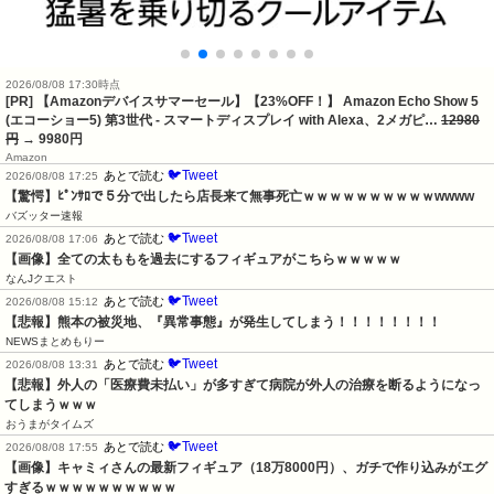
2026/08/08 17:30時点
[PR] 【Amazonデバイスサマーセール】【23%OFF！】 Amazon Echo Show 5
(エコーショー5) 第3世代 - スマートディスプレイ with Alexa、2メガピ…
12980
円
→ 9980円
Amazon
🐦Tweet
あとで読む
2026/08/08 17:25
【驚愕】ﾋﾟﾝｻﾛで５分で出したら店長来て無事死亡ｗｗｗｗｗｗｗｗｗｗwwww
バズッター速報
🐦Tweet
あとで読む
2026/08/08 17:06
【画像】全ての太ももを過去にするフィギュアがこちらｗｗｗｗｗ
なんJクエスト
🐦Tweet
あとで読む
2026/08/08 15:12
【悲報】熊本の被災地、『異常事態』が発生してしまう！！！！！！！！
NEWSまとめもりー
🐦Tweet
あとで読む
2026/08/08 13:31
【悲報】外人の「医療費未払い」が多すぎて病院が外人の治療を断るようになっ
てしまうｗｗｗ
おうまがタイムズ
🐦Tweet
あとで読む
2026/08/08 17:55
【画像】キャミィさんの最新フィギュア（18万8000円）、ガチで作り込みがエグ
すぎるｗｗｗｗｗｗｗｗｗｗ