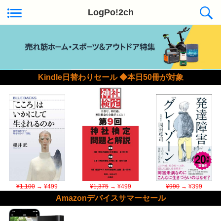
LogPo!2ch
Kindle日替わりセール ◆本日50冊が対象
¥1,100
→ ¥499
¥1,375
→ ¥499
¥990
→ ¥399
Amazonデバイスサマーセール