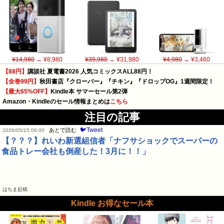
¥14,980
→ ¥8,980
¥39,980
→ ¥31,980
¥4,980
→ ¥3,460
【88円】
講談社 夏電書2026 人気コミックスALL88円！
【全巻99円】
秋田書店『クローバー』『チキン』『ドロップOG』1週間限定！
【最大65%OFF】
Kindle本 サマーセール第2弾
Amazon・Kindleのセール情報まとめは
こちら
注目の記事
🐦Tweet
あとで読む
2026/05/15 06:00
【？？？】れいわ新選組信者「ナフサショックでスーパーの
食品トレー会社も倒産した！3月に！！」
はちま起稿
Kindle お得なセール本