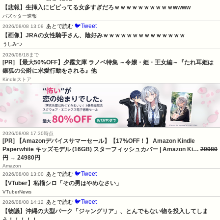
【悲報】生挿入にビビってる女多すぎだろｗｗｗｗｗｗｗｗｗｗwwww
バズッター速報
🐦Tweet
あとで読む
2026/08/08 13:09
【画像】JRAの女性騎手さん、陰好みｗｗｗｗｗｗｗｗｗｗｗｗｗｗ
うしみつ
2026/08/18まで
[PR] 【最大50%OFF】夕霧文庫 ラノベ特集 ～令嬢・姫・王女編～『たれ耳姫は
銀狐の公爵に求愛行動をされる』他
Kindleストア
2026/08/08 17:30時点
[PR] 【Amazonデバイスサマーセール】【17%OFF！】 Amazon Kindle
Paperwhite キッズモデル (16GB) スターフィッシュカバー | Amazon Ki…
29980
円
→ 24980円
Amazon
🐦Tweet
あとで読む
2026/08/08 13:00
【VTuber】柘榴シロ「その男はやめなさい」
VTuberNews
🐦Tweet
あとで読む
2026/08/08 14:12
【物議】沖縄の大型パーク「ジャングリア」、とんでもない物を投入してしま