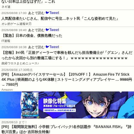
ない日本は上位なはずだ」←これ
ネギ速
🐦Tweet
あとで読む
2026/08/08 17:00
人気配信者たいじさん、配信中に号泣…ネット民「こんな姿初めて見た」
オレ的ゲーム速報＠刃
🐦Tweet
あとで読む
2026/08/08 16:40
【緊急】日本の借金、債務危機だった
IT速報
🐦Tweet
あとで読む
2026/08/08 16:38
【悲報】ﾈｯﾄ民「正規ディーラーで車検を頼んだら担当整備士が「グエン」さんだ
ったから次回から別の整備工場にする！」 ｗｗｗｗｗｗｗｗｗｗｗｗｗｗｗｗ
政経ワロスまとめニュース♪
2026/08/08 17:30時点
[PR] 【Amazonデバイスサマーセール】【20%OFF！】 Amazon Fire TV Stick
4K Plus | 映画館のような4K体験 | ストリーミングメディアプレイヤー …
9980円
→ 7980円
Amazon
2026/08/10 まで！
[PR] 【期間限定無料】小学館 プレイバック!名作話題作 『BANANA FISH』『詩
歌川百景』ほか 吉田秋生特集!