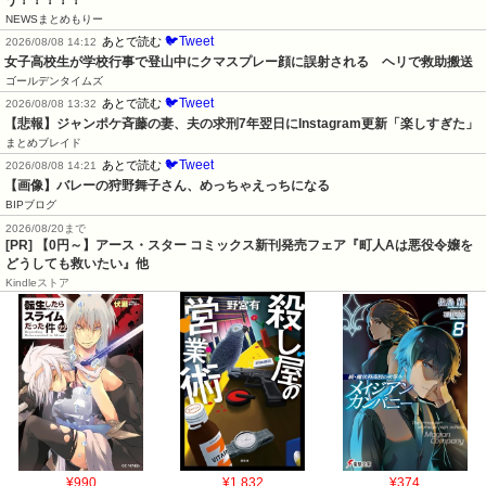
う！！！！！
NEWSまとめもりー
🐦Tweet
あとで読む
2026/08/08 14:12
女子高校生が学校行事で登山中にクマスプレー顔に誤射される　ヘリで救助搬送
ゴールデンタイムズ
🐦Tweet
あとで読む
2026/08/08 13:32
【悲報】ジャンポケ斉藤の妻、夫の求刑7年翌日にInstagram更新「楽しすぎた」
まとめブレイド
🐦Tweet
あとで読む
2026/08/08 14:21
【画像】バレーの狩野舞子さん、めっちゃえっちになる
BIPブログ
2026/08/20まで
[PR] 【0円～】アース・スター コミックス新刊発売フェア『町人Aは悪役令嬢を
どうしても救いたい』他
Kindleストア
¥990
¥1,832
¥374