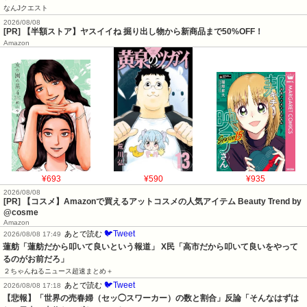
なんJクエスト
2026/08/08
[PR] 【半額ストア】ヤスイイね 掘り出し物から新商品まで50%OFF！
Amazon
¥693
¥590
¥935
2026/08/08
[PR] 【コスメ】Amazonで買えるアットコスメの人気アイテム Beauty Trend by
@cosme
Amazon
🐦Tweet
あとで読む
2026/08/08 17:49
蓮舫「蓮舫だから叩いて良いという報道」 X民「高市だから叩いて良いをやって
るのがお前だろ」
２ちゃんねるニュース超速まとめ＋
🐦Tweet
あとで読む
2026/08/08 17:18
【悲報】「世界の売春婦（セッ◯スワーカー）の数と割合」反論「そんなはずは