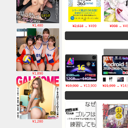
¥1,480
¥2,618
→ ¥499
¥998
→ ¥4
¥1,890
¥19,900
→ ¥13,900
¥21,999
→ ¥14,
¥1,280