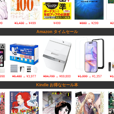
99
¥1,430
→ ¥499
¥499
¥880
→ ¥299
¥2
Amazon タイムセール
998
¥6,480
→ ¥3,977
¥84,799
→ ¥69,800
¥1,999
→ ¥1,357
¥1
Kindle お得なセール本