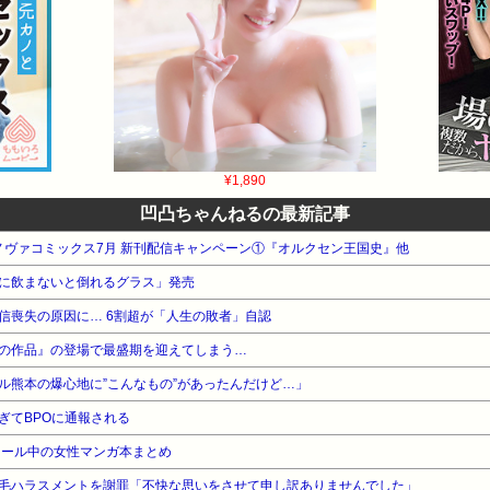
¥1,890
凹凸ちゃんねるの最新記事
 ノヴァコミックス7月 新刊配信キャンペーン①『オルクセン王国史』他
に飲まないと倒れるグラス」発売
信喪失の原因に… 6割超が「人生の敗者」自認
の作品』の登場で最盛期を迎えてしまう…
ル熊本の爆心地に”こんなもの”があったんだけど…」
ぎてBPOに通報される
セール中の女性マンガ本まとめ
毛ハラスメントを謝罪「不快な思いをさせて申し訳ありませんでした」