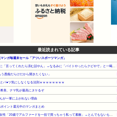
最近読まれている記事
公式マンガ毎週末セール「アツいスポーツマンガ」
【悲報】ナイナイ岡村、家事に「言ってくれたら済む話やん」→なるみに「バイトやったらクビやで」と一喝され黙り込む
はもう愚痴だらけだから開きたくない」
るとパ●ツ気にしなくなる法則ｗｗｗｗｗｗｗｗ
原希美、ナマ乳が最高にヌケるぞ
んが一軍に上がれない理由
高ポイント還元中のマンガまとめ
セクシー系アカウントの美人女性「20歳でアルファードを一括で買っちゃう私って素敵」→とんでもないものが映り込んでしまい、終わる