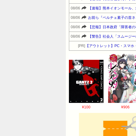
08/06
【速報】熊本イオンモール、
08/06
お前ら『ペルチェ素子の首ネ
08/06
【悲報】日本政府「障害者の
08/06
【警告】社会人「スムージー
[PR]
【アウトレット】PC・スマホ・
¥100
¥906