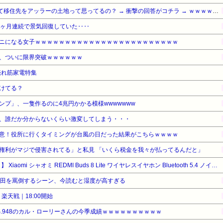
【衝撃】Q：ムスリム移民って移住先をアッラーの土地って思ってるの？ → 衝撃の回答がコチラ → ｗｗｗｗｗｗｗｗｗｗｗｗｗｗ
4ヶ月連続で景気回復していた‥‥
ニになる女子ｗｗｗｗｗｗｗｗｗｗｗｗｗｗｗｗｗｗｗｗｗｗｗｗ
、ついに限界突破ｗｗｗｗｗｗ
の売れ筋家電特集
けてる？
ンプ」、一隻作るのに4兆円かかる模様wwwwwww
、誰だか分からないくらい激変してしまう・・・
意！役所に行くタイミングが台風の日だった結果がこちらｗｗｗｗ
権利がマジで侵害されてる」と私見 「いくら税金を我々が払ってるんだと」
【タイムセール】【14%OFF！】 Xiaomi シャオミ REDMI Buds 8 Lite ワイヤレスイヤホン Bluetooth 5.4 ノイズキャンセリング ANC 36時間再生
栗田を罵倒するシーン、今読むと湿度が高すぎる
楽天戦｜18:00開始
S.948のカル・ローリーさんの今季成績ｗｗｗｗｗｗｗｗｗｗ