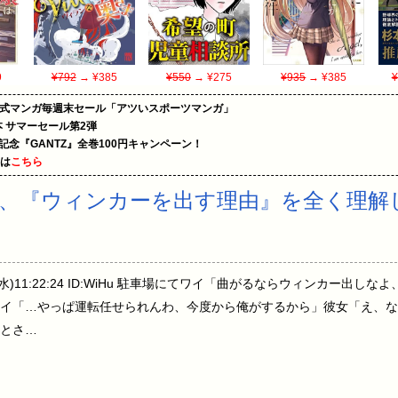
9
¥792
→ ¥385
¥550
→ ¥275
¥935
→ ¥385
¥
on公式マンガ毎週末セール「アツいスポーツマンガ」
le本 サマーセール第2弾
年記念『GANTZ』全巻100円キャンペーン！
めは
こちら
、『ウィンカーを出す理由』を全く理解
12(水)11:22:24 ID:WiHu 駐車場にてワイ「曲がるならウィンカー
イ「…やっぱ運転任せられんわ、今度から俺がするから」彼女「え、な
とさ…