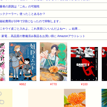
爆発の原因は『これ』の可能性
ッククーラー』使ったことあるか？
福祉費用が10年で2倍になったので抑制します」
にキウイ皮ごと入れよ。これ美容にいいんだよね〜」→ 結果…
家電… 高品質の整備済み製品をお買い得に Amazonアウトレット
¥862
¥770
¥100