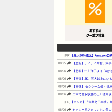
[PR]
【最大50%還元】Amazon
00:25
08/06
【悲報】中川翔子(41)「X
08/06
【画像】JK、三人以上にな
08/06
【画像】 セクシー女優・谷
08/06
二軍で無双状態の山川穂高さ
[PR]
【マンガ】『実業之日本社』
08/06