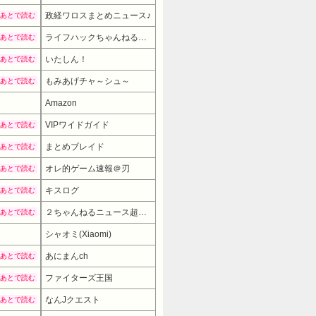
政経ワロスまとめニュース♪
あとで読む
ライフハックちゃんねる弐式
あとで読む
いたしん！
あとで読む
もみあげチャ～シュ～
あとで読む
Amazon
VIPワイドガイド
あとで読む
まとめブレイド
あとで読む
オレ的ゲーム速報＠刃
あとで読む
キスログ
あとで読む
２ちゃんねるニュース超速まとめ＋
あとで読む
シャオミ(Xiaomi)
3480円
→ 2980円 （03:30時点）
あにまんch
あとで読む
ファイターズ王国
あとで読む
なんJクエスト
あとで読む