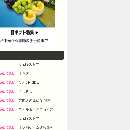
Kindleストア
ネギ速
あとで読む
なんJ PRIDE
あとで読む
うしみつ
あとで読む
芸能人の気になる噂
あとで読む
フィルダースチョイス
あとで読む
Kindleストア
オレ的ゲーム速報＠刃
あとで読む