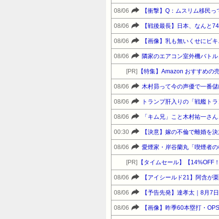
08/06
08/06
【戦後最長】日本、なんと7
08/06
【画像】乳も無いくせにビキ
08/06
隣家のエアコン室外機バトル
[PR]
【特集】Amazon おすすめ
08/06
木村昴って今の声優で一番儲
08/06
トランプ肝入りの「戦艦トラ
08/06
「キム兄」こと木村祐一さん
00:30
【決意】嫁の不倫で離婚を決
08/06
愛煙家・岸谷蘭丸「喫煙者の
[PR]
08/06
【アイシールド21】阿含が
08/06
【予告先発】達孝太｜8月7日 
08/06
【画像】昨季60本塁打・OP