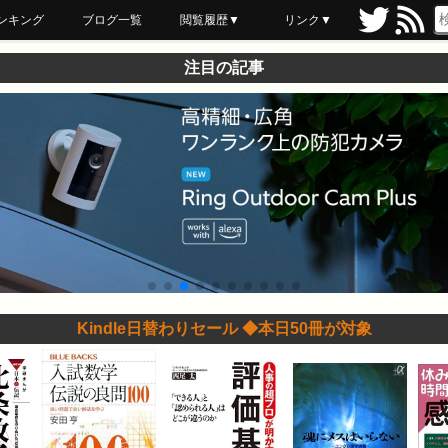
ンキング
ブログ一覧
閲覧履歴▼
リンク▼
ブックマーク
最近読んだ
あとで読む
ネットスーパー
飲食店舗用品
セール情報
注目の記事
Kindle日替わりセール ◆本日50冊が対象