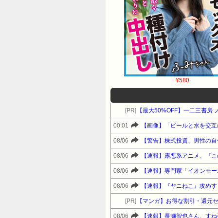
¥580
[PR]
【最大50%OFF】一二三書房
00:01
【画像】「ビールと水を交互
08/06
【警告】株式投資、男性の自
08/06
【速報】露悪系アニメ、『こ
08/06
【速報】専門家「イオンモー
08/06
【速報】『ヤニねこ』攻めす
[PR]
【マンガ】お得な割引・還元
08/06
【速報】長瀬智也さん、すね