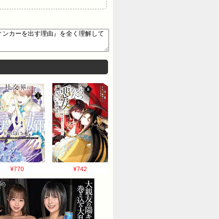
¥770
¥742