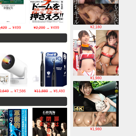
¥2,180
,420
→ ¥499
¥2,200
→ ¥499
¥1,980
2,649
→ ¥7,586
¥11,880
→ ¥6,480
¥1,980