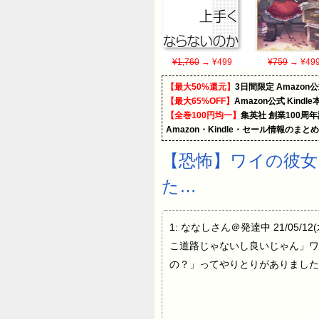
¥1,760
→ ¥499
¥759
→ ¥49
【最大50%還元】
3日間限定 Amaz
【最大65%OFF】
Amazon公式 Kind
【全巻100円均一】
集英社 創業100周
Amazon・Kindle・セール情報のまと
【恐怖】ワイの彼女
た…
1: ななしさん＠発達中 21/05/
こ道路じゃないし良いじゃん」ワ
の？」ってやりとりがありました