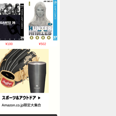
¥100
¥502