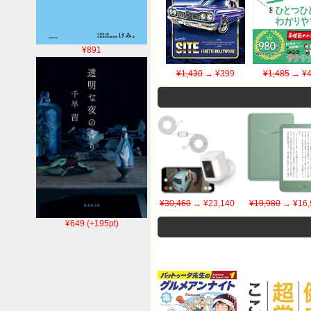
¥891
¥1,430
→ ¥399
¥1,485
→ ¥4
¥30,460
→ ¥23,140
¥19,980
→ ¥16,
¥649 (+195pt)