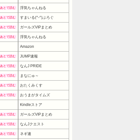
浮気ちゃんねる
あとで読む
すまいる(^-^)ぶろぐ
あとで読む
ガールズVIPまとめ
あとで読む
浮気ちゃんねる
あとで読む
Amazon
12980円
→
JUMP速報
あとで読む
なんJ PRIDE
あとで読む
まなにゅ～
あとで読む
おたくみくす
あとで読む
おうまがタイムズ
あとで読む
Kindleストア
ガールズVIPまとめ
あとで読む
なんJクエスト
あとで読む
ネギ速
あとで読む