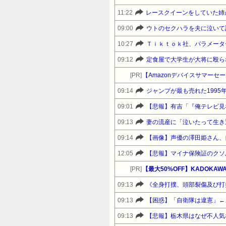
11:22
レースクイーンをしていた姉
09:00
10:27
Ｔｉｋｔｏｋ社、パラメータ
09:12
定食屋で大学生が大将に殴られ
[PR]
09:14
ジャンプが最も売れた199
09:01
09:13
09:14
【画像】声優の澤田姫さん、
12:05
【悲報】マイナ保険証のクソ
[PR]
09:13
09:13
【困惑】「自衛隊は違憲」←
09:13
【悲報】栃木県はなぜ不人気