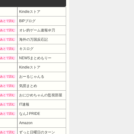
Kindleストア
BIPブログ
あとで読む
オレ的ゲーム速報＠刃
あとで読む
海外の万国反応記
あとで読む
キスログ
あとで読む
NEWSまとめもりー
あとで読む
Kindleストア
おーるじゃんる
あとで読む
気団まとめ
あとで読む
おにひめちゃんの監視部屋
あとで読む
IT速報
あとで読む
なんJ PRIDE
あとで読む
Amazon
ずっと日曜日のターン
あとで読む