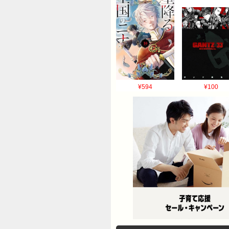
¥594
¥100