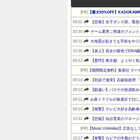
[PR]
【最大50%OFF】KADOKA
09:01
【悲報】女子ダンス部、緊急
10:30
ゲーム業界ご用達のフォント、
09:11
大地震が起きても手術をやり
10:30
【炎上】長女の髪色でDNA
09:12
【驚愕】東京都、ようやく気
[PR]
【期間限定無料】集英社 マー
09:10
09:10
09:11
09:10
【衝撃】テレビ大好き高齢者
10:31
【悲報】仙台育英のマネージ
[PR]
【Music Unlimited】
10:27
【衝撃】ロピアの牛脂がどう