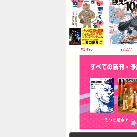
¥1,430
¥2,277