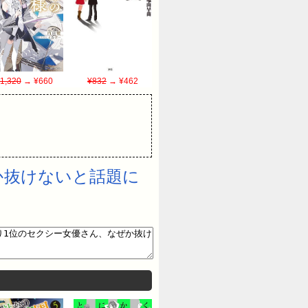
1,320
→ ¥660
¥832
→ ¥462
か抜けないと話題に