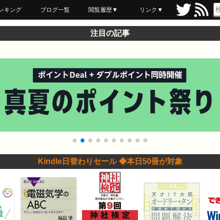
ンキング
ブログ一覧
閲覧履歴▼
リンク▼
ブックマーク
最近読んだ
あとで読む
ネットスーパー
飲食店舗用品
セール情報
注目の記事
Kindle日替わりセール ◆本日50冊が対象