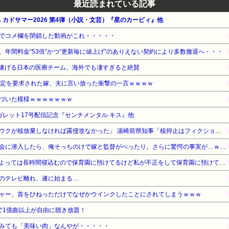
最近読まれている記事
WA カドサマー2026 第4弾（小説・文芸）『星のカービィ』他
でコメ欄を閉鎖した動画がこれ・・・・・
年間料金“53倍”かつ“更新毎に値上げ”のありえない契約により多数撤退へ・・・
遂げる日本の医療チーム、海外でも凄すぎると絶賛
鑑定を要求された嫁、夫に言い放った衝撃の一言ｗｗｗｗ
づいた模様ｗｗｗｗｗｗｗ
ガレット17号配信記念『センチメンタル キス』他
【対談で激突】石破前総理「ウクが核放棄しなければ露侵攻なかった」 湯崎前県知事「核抑止はフィクション」
【勘違い】バスケの役員飲み会に潜入したら、俺そっちのけで嫁と監督がべったり。さらに驚愕の事実が…ｗｗｗ
お産トラブルの後遺症で日によっては長時間寝込むので保育園に預けてるけど私が不正をして保育園に預けてると思い込んでいるママ達がうざったい
のテレビ離れ、遂に始まる…
ャー、首をひねっただけでなぜかウインクしたことにされてしまうｗｗｗ
広告なしで1億曲以上が自由に聴き放題！
みても「美味い肉」なんやが・・・・・