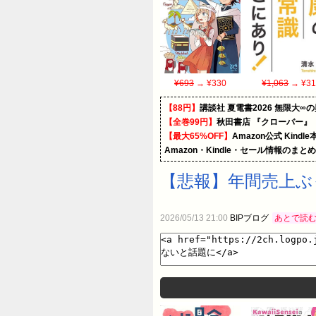
¥693
→ ¥330
¥1,063
→ ¥31
【88円】
講談社 夏電書2026 無限大∞
【全巻99円】
秋田書店 『クローバー』
【最大65%OFF】
Amazon公式 Kind
Amazon・Kindle・セール情報のまと
【悲報】年間売上ぶ
2026/05/13 21:00
BIPブログ
あとで読