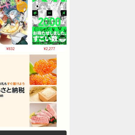
¥832
¥2,277