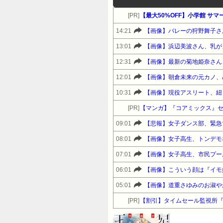
[PR]
【最大50%OFF】小学館 サ
14:21
【画像】バレーの狩野舞子さ
13:01
【画像】浜辺美波さん、乳が
12:31
【画像】最新の菊地姫奈さん
12:01
【画像】朝倉未来の元カノ、
10:31
【画像】現役アスリート、紐
[PR]
【マンガ】『コアミックス』
09:01
【悲報】女子ダンス部、緊急
08:01
【画像】女子高生、トンデモ
07:01
【画像】女子高生、市民プー
06:01
【画像】こういう顔は『イモ
05:01
【画像】道重さゆみのお淑やか
[PR]
【割引】タイムセール監視所