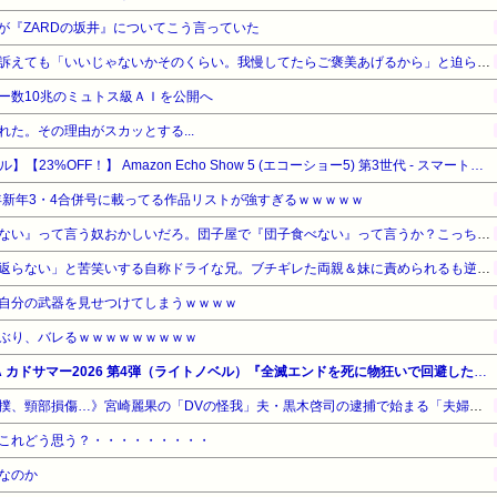
が『ZARDの坂井』についてこう言っていた
ウトのセクハラを夫に泣いて訴えても「いいじゃないかそのくらい。我慢してたらご褒美あげるから」と迫られた。夫が気持ち悪くて悲鳴をあげたら「うるさい」とグーで殴られた
ー数10兆のミュトス級ＡＩを公開へ
た。その理由がスカッとする...
【Amazonデバイスサマーセール】【23%OFF！】 Amazon Echo Show 5 (エコーショー5) 第3世代 - スマートディスプレイ with Alexa、2メガピクセルカメラ付き、グレーシャーホワイト
5年新年3・4合併号に載ってる作品リストが強すぎるｗｗｗｗｗ
【悲報】有吉「『俺テレビ見ない』って言う奴おかしいだろ。団子屋で『団子食べない』って言うか？こっちは芸人だぞ」
妻の流産に「泣いたって生き返らない」と苦笑いする自称ドライな兄。ブチギレた両親＆妹に責められるも逆上した兄の悲惨すぎる現在←淡々としてるんじゃなくて単なる冷血漢
自分の武器を見せつけてしまうｗｗｗｗ
ぶり、バレるｗｗｗｗｗｗｗｗｗ
【最大50%OFF】KADOKAWA カドサマー2026 第4弾（ライトノベル）『全滅エンドを死に物狂いで回避した。パーティが病んだ。』他
《全身打撲、頭部裂傷及び打撲、頸部損傷…》宮崎麗果の「DVの怪我」夫・黒木啓司の逮捕で始まる「夫婦の闘争」
これどう思う？・・・・・・・・・
なのか