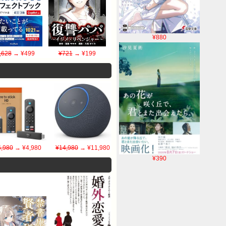
¥880
,628
→ ¥499
¥721
→ ¥199
6,980
→ ¥4,980
¥14,980
→ ¥11,980
¥390