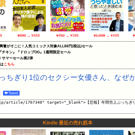
9
¥990
→ ¥468
¥792
→ ¥396
¥1,098
→ ¥499
¥
の興奮がそこに！人気コミックス対象ALL88円(税込)セール
『チキン』『ドロップOG』1週間限定セール
le本 サマーセール第2弾
めは
こちら
っちぎり1位のセクシー女優さん、なぜ
む
🐦Tweet
Kindle 最近の売れ筋本