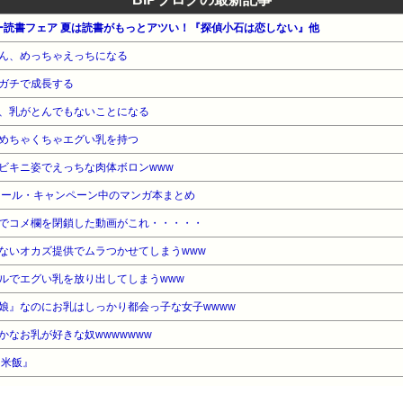
マー読書フェア 夏は読書がもっとアツい！『探偵小石は恋しない』他
ん、めっちゃえっちになる
ガチで成長する
、乳がとんでもないことになる
めちゃくちゃエグい乳を持つ
ビキニ姿でえっちな肉体ボロンwww
セール・キャンペーン中のマンガ本まとめ
でコメ欄を閉鎖した動画がこれ・・・・・
ないオカズ提供でムラつかせてしまうwww
ルでエグい乳を放り出してしまうwww
娘』なのにお乳はしっかり都会っ子な女子wwww
なお乳が好きな奴wwwwwww
『米飯』