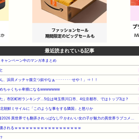
最近読まれている記事
・キャンペーン中のマンガ本まとめ
と
、浜田メッチャ腹立つ奴やなぁ･････････せや！」⇒！！
めちゃくちゃ卑猥になるwwwwwww
た」市区町村ランキング…5位は埼玉県川口市、4位京都市、ではトップ3は？
の北朝鮮ミサイルに「このような事をする隣国」と怒りか
【期間限定無料】講談社 夏電書2026 異世界でも翻弄されっぱなし!? かわいい女の子が魅力の異世界ラブコメマンガ特集!『ダンジョンエルフ』他
価されるｗｗｗｗｗｗｗｗｗｗｗｗｗｗｗｗｗｗ
？