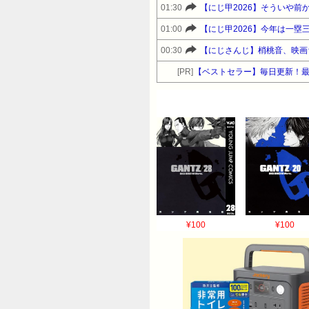
01:30
【にじ甲2026】そういや
01:00
【にじ甲2026】今年は一塁
00:30
【にじさんじ】梢桃音、映画
[PR]
【ベストセラー】毎日更新！最
¥100
¥100