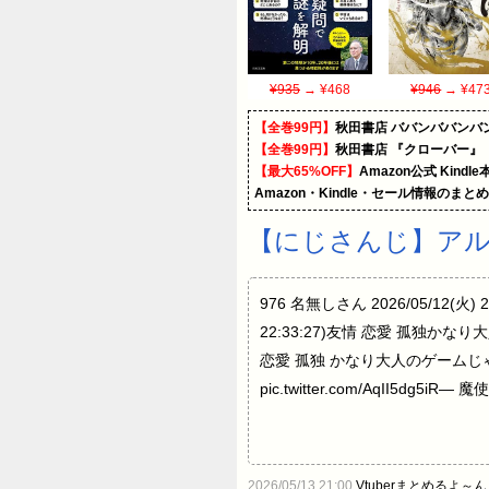
¥935
→ ¥468
¥946
→ ¥47
【全巻99円】
秋田書店 ババンババンバ
【全巻99円】
秋田書店 『クローバー』
【最大65%OFF】
Amazon公式 Kind
Amazon・Kindle・セール情報のまと
【にじさんじ】ア
976 名無しさん 2026/05/12(火)
22:33:27)友情 恋愛 孤独か
恋愛 孤独 かなり大人のゲームじゃ
pic.twitter.com/AqII5dg5iR
2026/05/13 21:00
Vtuberまとめるよ～ん