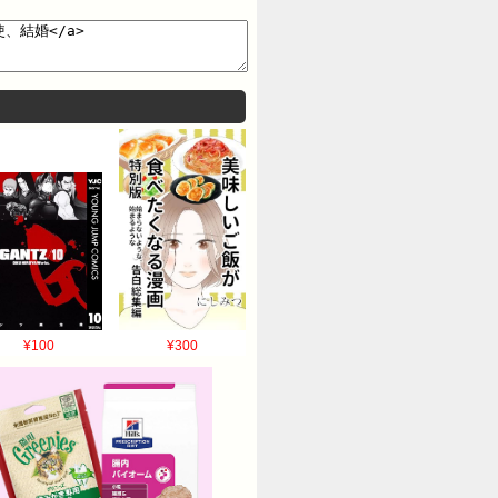
¥100
¥300