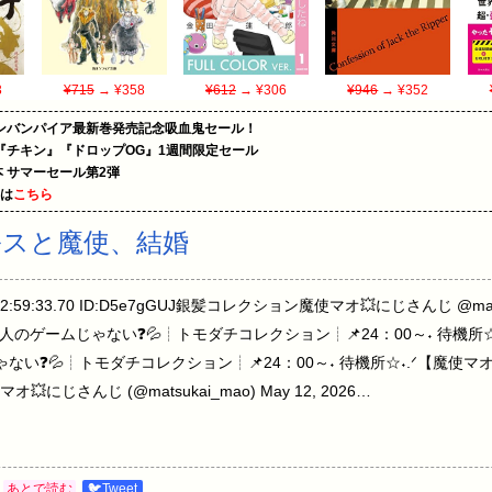
3
¥715
→ ¥358
¥612
→ ¥306
¥946
→ ¥352
ンバンパイア最新巻発売記念吸血鬼セール！
『チキン』『ドロップOG』1週間限定セール
le本 サマーセール第2弾
めは
こちら
ルスと魔使、結婚
 22:59:33.70 ID:D5e7gGUJ銀髪コレクション魔使マオ💥にじさんじ @matsuk
なり大人のゲームじゃない❓💦┊トモダチコレクション┊📌24：00～˖ 待機
ない❓💦┊トモダチコレクション┊📌24：00～˖ 待機所☆˖.ᐟ【魔使マ
— 魔使マオ💥にじさんじ (@matsukai_mao) May 12, 2026…
あとで読む
🐦Tweet