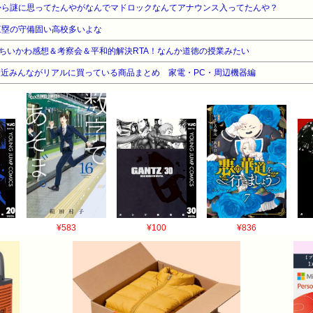
前から謎に思ってたんやがなんでマドロックなんてアナウンス入ってたんや？
三塁の守備固い高校多いよな
ちいかわ感想＆考察会＆平和的解決RTA！なんか道徳の授業みたい
近みんながリアルに買っている商品まとめ 家電・PC・周辺機器編
¥583
¥100
¥836