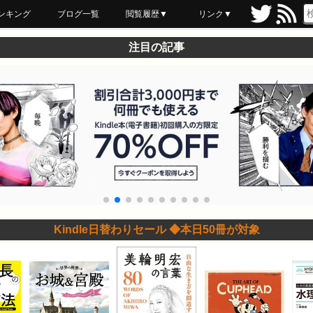
ンキング
ブログ一覧
閲覧履歴▼
リンク▼
ブックマーク
最近読んだ
あとで読む
ネットスーパー
飲食店舗用品
セール情報
注目の記事
Kindle日替わりセール ◆本日50冊が対象