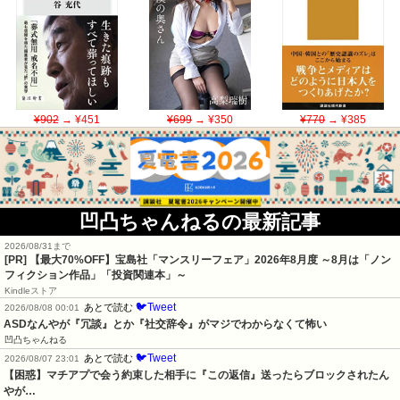
¥902
→ ¥451
¥699
→ ¥350
¥770
→ ¥385
凹凸ちゃんねるの最新記事
2026/08/31まで
[PR] 【最大70%OFF】宝島社「マンスリーフェア」2026年8月度 ～8月は「ノン
フィクション作品」「投資関連本」～
Kindleストア
🐦Tweet
あとで読む
2026/08/08 00:01
ASDなんやが『冗談』とか『社交辞令』がマジでわからなくて怖い
凹凸ちゃんねる
🐦Tweet
あとで読む
2026/08/07 23:01
【困惑】マチアプで会う約束した相手に『この返信』送ったらブロックされたん
やが…