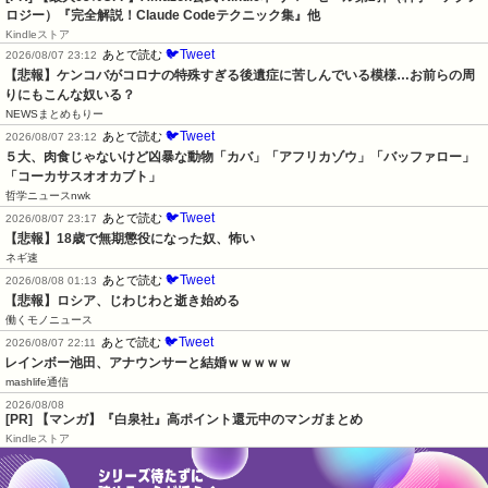
ロジー）『完全解説！Claude Codeテクニック集』他
Kindleストア
🐦Tweet
あとで読む
2026/08/07 23:12
【悲報】ケンコバがコロナの特殊すぎる後遺症に苦しんでいる模様…お前らの周
りにもこんな奴いる？
NEWSまとめもりー
🐦Tweet
あとで読む
2026/08/07 23:12
５大、肉食じゃないけど凶暴な動物「カバ」「アフリカゾウ」「バッファロー」
「コーカサスオオカブト」
哲学ニュースnwk
🐦Tweet
あとで読む
2026/08/07 23:17
【悲報】18歳で無期懲役になった奴、怖い
ネギ速
🐦Tweet
あとで読む
2026/08/08 01:13
【悲報】ロシア、じわじわと逝き始める
働くモノニュース
🐦Tweet
あとで読む
2026/08/07 22:11
レインボー池田、アナウンサーと結婚ｗｗｗｗｗ
mashlife通信
2026/08/08
[PR] 【マンガ】『白泉社』高ポイント還元中のマンガまとめ
Kindleストア