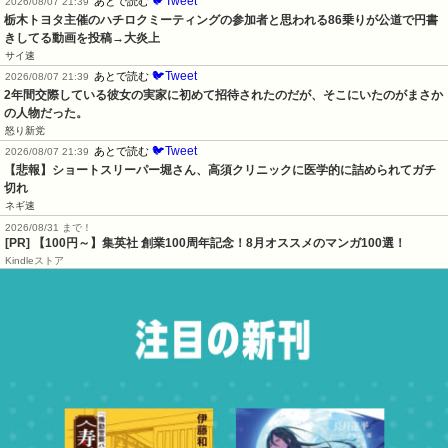
🐦Tweet
あとで読む
2026/08/07 21:39
栃木トヨタ主催のハチロクミーティングの参加者と思われる86乗りが公道で円書
きしてる動画を投稿→大炎上
サイ速
🐦Tweet
あとで読む
2026/08/07 21:39
2年間交際している彼女の実家に初めて招待されたのだが、そこにいたのがまさか
の人物だった。
怒り新党
🐦Tweet
あとで読む
2026/08/07 21:39
【悲報】ショートスリーパー堀さん、高須クリニックに医学的に詰められてガチ
切れ
ネギ速
2026/08/31 まで！
[PR]
【100円～】集英社 創業100周年記念！8月オススメのマンガ100選！
Kindleストア