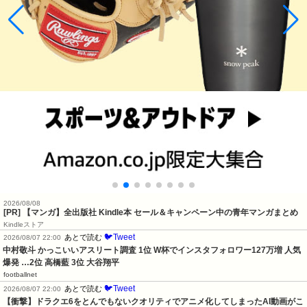
2026/08/08
[PR] 【マンガ】全出版社 Kindle本 セール＆キャンペーン中の青年マンガまとめ
Kindleストア
🐦Tweet
あとで読む
2026/08/07 22:00
中村敬斗 かっこいいアスリート調査 1位 W杯でインスタフォロワー127万増 人気
爆発 …2位 高橋藍 3位 大谷翔平
footballnet
🐦Tweet
あとで読む
2026/08/07 22:00
【衝撃】ドラクエ6をとんでもないクオリティでアニメ化してしまったAI動画がこ