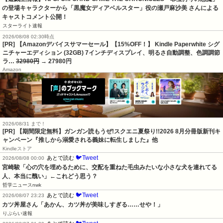
の登場キャラクターから「黒魔女ディアベルスター」役の瀬戸麻沙美 さんによる 
キャストコメント公開！
スターライト速報
2026/08/08 02:30時点
[PR] 【Amazonデバイスサマーセール】【15%OFF！】 Kindle Paperwhite シグ
ニチャーエディション (32GB) 7インチディスプレイ、明るさ自動調整、色調調節
ラ…
32980円
→ 27980円
Amazon
2026/08/31 まで！
[PR] 【期間限定無料】ガンガン読もうぜ!スクエニ夏祭り!!2026 8月分冊版新刊キ
ャンペーン『推しから溺愛される義妹に転生しました』他
Kindleストア
🐦Tweet
あとで読む
2026/08/08 00:00
宮崎駿「心の穴を埋めるために、交配を重ねた毛虫みたいな小さな犬を連れてる
人、本当に醜い」←これどう思う？
哲学ニュースnwk
🐦Tweet
あとで読む
2026/08/07 23:23
カツ丼屋さん「あかん、カツ丼が美味しすぎる……せや！」
りぷらい速報