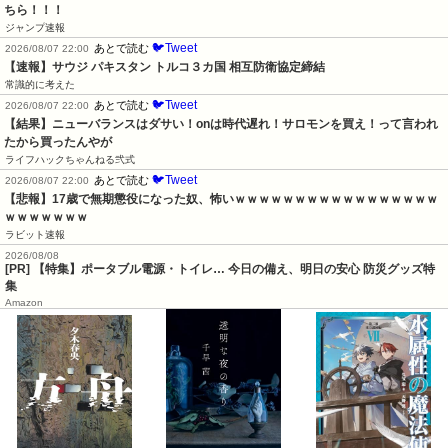
ちら！！！
ジャンプ速報
🐦Tweet
あとで読む
2026/08/07 22:00
【速報】サウジ パキスタン トルコ３カ国 相互防衛協定締結
常識的に考えた
🐦Tweet
あとで読む
2026/08/07 22:00
【結果】ニューバランスはダサい！onは時代遅れ！サロモンを買え！って言われ
たから買ったんやが
ライフハックちゃんねる弐式
🐦Tweet
あとで読む
2026/08/07 22:00
【悲報】17歳で無期懲役になった奴、怖いｗｗｗｗｗｗｗｗｗｗｗｗｗｗｗｗｗ
ｗｗｗｗｗｗｗ
ラビット速報
2026/08/08
[PR] 【特集】ポータブル電源・トイレ… 今日の備え、明日の安心 防災グッズ特
集
Amazon