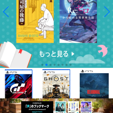
¥3,783
¥7,578
¥3,093