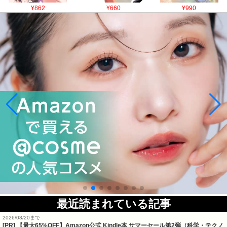
¥862
¥660
¥990
最近読まれている記事
2026/08/20まで
[PR]
【最大65%OFF】Amazon公式 Kindle本 サマーセール第2弾（科学・テクノ