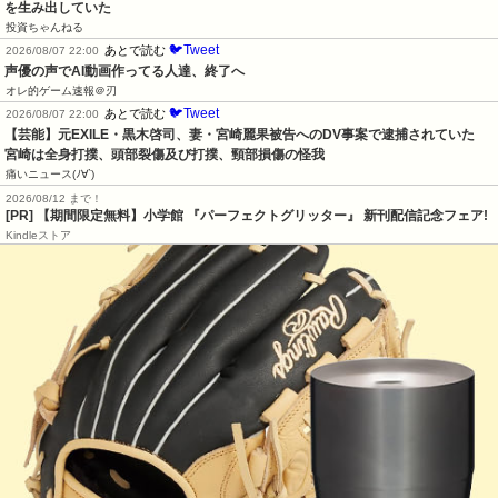
を生み出していた
投資ちゃんねる
🐦Tweet
あとで読む
2026/08/07 22:00
声優の声でAI動画作ってる人達、終了へ
オレ的ゲーム速報＠刃
🐦Tweet
あとで読む
2026/08/07 22:00
【芸能】元EXILE・黒木啓司、妻・宮崎麗果被告へのDV事案で逮捕されていた　
宮崎は全身打撲、頭部裂傷及び打撲、頸部損傷の怪我
痛いニュース(ﾉ∀`)
2026/08/12 まで！
[PR] 【期間限定無料】小学館 『パーフェクトグリッター』 新刊配信記念フェア!
Kindleストア