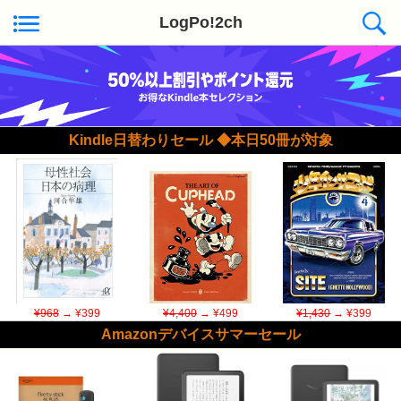
LogPo!2ch
Kindle日替わりセール ◆本日50冊が対象
¥968
→ ¥399
¥4,400
→ ¥499
¥1,430
→ ¥399
Amazonデバイスサマーセール