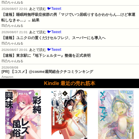
凹凸ちゃんねる
🐦Tweet
あとで読む
2026/08/07 22:01
【速報】睡眠時無呼吸症候群の男「マジでいつ居眠りするかわからん…けど車運
転しなきゃ…」→ 結果
凹凸ちゃんねる
🐦Tweet
あとで読む
2026/08/07 21:01
【速報】ユニクロの置くだけセルフレジ、スーパーにも導入へ
凹凸ちゃんねる
🐦Tweet
あとで読む
2026/08/07 20:01
【速報】東京駅に『地下シェルター』整備を正式表明
凹凸ちゃんねる
2026/08/08
[PR] 【コスメ】@cosme週間総合クチコミランキング
Amazon
Kindle 最近の売れ筋本