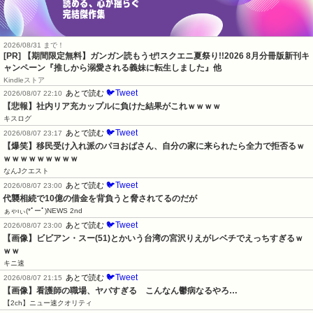
2026/08/31 まで！
[PR] 【期間限定無料】ガンガン読もうぜ!スクエニ夏祭り!!2026 8月分冊版新刊キ
ャンペーン『推しから溺愛される義妹に転生しました』他
Kindleストア
🐦Tweet
あとで読む
2026/08/07 22:10
【悲報】社内リア充カップルに負けた結果がこれｗｗｗｗ
キスログ
🐦Tweet
あとで読む
2026/08/07 23:17
【爆笑】移民受け入れ派のパヨおばさん、自分の家に来られたら全力で拒否るｗ
ｗｗｗｗｗｗｗｗｗ
なんJクエスト
🐦Tweet
あとで読む
2026/08/07 23:00
代襲相続で10億の借金を背負うと脅されてるのだが
ぁゃιぃ(*ﾟーﾟ)NEWS 2nd
🐦Tweet
あとで読む
2026/08/07 23:00
【画像】ビビアン・スー(51)とかいう台湾の宮沢りえがレベチでえっちすぎるｗ
ｗｗ
キニ速
🐦Tweet
あとで読む
2026/08/07 21:15
【画像】看護師の職場、ヤバすぎる　こんなん鬱病なるやろ…
【2ch】ニュー速クオリティ