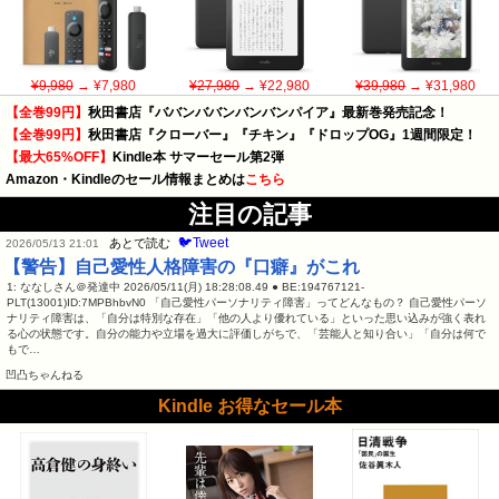
¥9,980
→ ¥7,980
¥27,980
→ ¥22,980
¥39,980
→ ¥31,980
【全巻99円】
秋田書店『ババンババンバンバンパイア』最新巻発売記念！
【全巻99円】
秋田書店『クローバー』『チキン』『ドロップOG』1週間限定！
【最大65%OFF】
Kindle本 サマーセール第2弾
Amazon・Kindleのセール情報まとめは
こちら
注目の記事
🐦Tweet
あとで読む
2026/05/13 21:01
【警告】自己愛性人格障害の『口癖』がこれ
1: ななしさん＠発達中 2026/05/11(月) 18:28:08.49 ● BE:194767121-
PLT(13001)ID:7MPBhbvN0 「自己愛性パーソナリティ障害」ってどんなもの？ 自己愛性パーソ
ナリティ障害は、「自分は特別な存在」「他の人より優れている」といった思い込みが強く表れ
る心の状態です。自分の能力や立場を過大に評価しがちで、「芸能人と知り合い」「自分は何で
もで…
凹凸ちゃんねる
Kindle お得なセール本