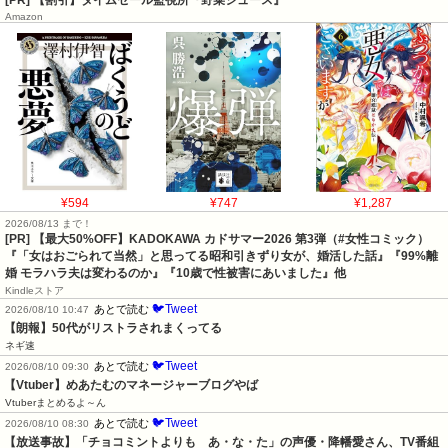
[PR] 【割引】タイムセール監視所『野菜ジュース』
Amazon
¥594
¥747
¥1,287
2026/08/13 まで！
[PR]
【最大50%OFF】KADOKAWA カドサマー2026 第3弾（#女性コミック）
『「女はおごられて当然」と思ってる昭和引きずり女が、婚活した話』『99%離
婚 モラハラ夫は変わるのか』『10歳で性被害にあいました』他
Kindleストア
🐦Tweet
あとで読む
2026/08/10 10:47
【朗報】50代がリストラされまくってる
ネギ速
🐦Tweet
あとで読む
2026/08/10 09:30
【Vtuber】めあたむのマネージャーブログやば
Vtuberまとめるよ～ん
🐦Tweet
あとで読む
2026/08/10 08:30
【放送事故】「チョコミントよりも　あ・な・た」の声優・降幡愛さん、TV番組