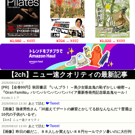
¥1,980
→ ¥495
¥704
→ ¥492
¥1,320
→ ¥499
【2ch】ニュー速クオリティの最新記事
2026/08/12まで
[PR]
【全巻99円】秋田書店 『いんブラ！ ～美少女吸血鬼の恥ずかしい秘密～』
『Gran Familia』ババンババンバンバンパイア最新巻発売記念吸血鬼セール！
Kindleストア
🐦Tweet
あとで読む
2026/08/10 13:30
【画像】強者男性さん「30超えてデートの練習とかしてる奴なんなんだ？普通は
10代の子供がいるぞ」
【2ch】ニュー速クオリティ
🐦Tweet
あとで読む
2026/08/10 13:00
【画像】昨日の銀だこ、８８人しか買えない８８円セールでクソ暑いのに大行列