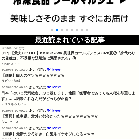
最近読まれている記事
2026/08/20まで
[PR] 【最大70%OFF】KADOKAWA 異世界ガールズフェス2026夏②『身代わり
の花嫁は、不器用な辺境伯に溺愛される』他
Kindleストア
🐦Tweet
あとで読む
2026/08/10 10:50
【画像】白人のケツｗｗｗｗｗｗｗｗ
ラビット速報
🐦Tweet
あとで読む
2026/08/10 09:00
日本「はいっ死刑確定、ぶっ殺します」他国「犯罪者であっても人権を尊重しま
す」→…結果これなんだがどっちが正論？
カオスちゃんねる
🐦Tweet
あとで読む
2026/08/10 09:22
【驚愕】岐阜県、意外と都会だったｗｗｗｗｗｗｗｗｗｗ
なんJクエスト
🐦Tweet
あとで読む
2026/08/10 09:00
【画像】最新のひろゆき、白髪系イケオジになるｗｗｗ