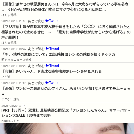
【画像】激ヤセの華原朋美さん(51)、今年6月に大病をわずらっている事を公表　
→　6月から現在8月の身体が本当にマジで心配になると話題に…
はちま起稿
🐦Tweet
あとで読む
2026/08/10 11:40
【マジ注意】娘が自動車学校入校手続きをしたら「◯◯◯」に強く勧誘されたと
相談されたので止めさせた　→　「絶対に自動車学校がおかしいから逃げろ」の
声が殺到！！
はちま起稿
🐦Tweet
あとで読む
2026/08/10 10:47
『チ。-地球の運動について』21話感想 ヨレンタの感動を拾うドゥラカ！
萌えオタニュース速報
🐦Tweet
あとで読む
2026/08/10 10:23
【悲報】みいちゃん、ド直球な障害者差別シーンを発見される
ネギ速
🐦Tweet
あとで読む
2026/08/10 11:45
【画像】ワンピース最新話のルフィさん、あまりにも情けなさ過ぎて炎上ｗｗｗ
ｗ
アニゲー速報
2026/08/20 まで！
[PR]
【33円～】双葉社 最新映画公開記念『クレヨンしんちゃん』 サマーバケ～
ション大SALE!! 30巻まで33円
Kindleストア