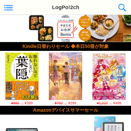
LogPo!2ch
Kindle日替わりセール ◆本日50冊が対象
¥869
→ ¥399
¥792
→ ¥299
¥1,222
→ ¥499
Amazonデバイスサマーセール