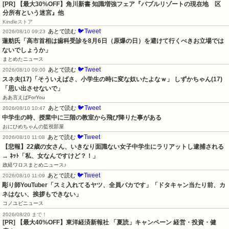
[PR]
【最大30%OFF】角川新書 知識増強フェア『バブルリゾートの現在地 区
分所有という迷宮』他
Kindleストア
🐦Tweet
あとで読む
2026/08/10 09:23
蓮舫氏「高市首相は歯科受診を8月6日（原爆の日）を避けて行くべきお立場では
ないでしょうか」
まとめたニュース
🐦Tweet
あとで読む
2026/08/10 09:00
スネ夫(17)「そういえばさ、小学生の時に変な奴いたよなｗ」 しずかちゃん(17)
「思い出させないで」
ああ言えばForYou
🐦Tweet
あとで読む
2026/08/10 10:47
中学生の時、授業中に三階の教室から飛び降りた事がある
おにひめちゃんの監視部屋
🐦Tweet
あとで読む
2026/08/10 11:08
【悲報】22歳の女さん、いきなり面識ない女子中学生にラリアットし逮捕される 
→ ﾈｯﾄ「私、女なんですけど？！」
政経ワロスまとめニュース♪
🐦Tweet
あとで読む
2026/08/10 11:09
彫り師YouTuber「スミ入れてるヤツ、全員バカです」「ドタキャン当たり前、カ
ネはない、挨拶もできない」
コノユビニュース
2026/08/20 まで！
[PR]
【最大40%OFF】東洋経済新報社 「夏読」キャンペーン 経営・投資・健