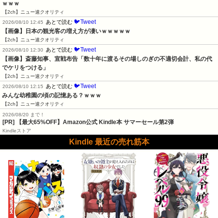
ｗｗｗ
【2ch】ニュー速クオリティ
🐦Tweet
あとで読む
2026/08/10 12:45
【画像】日本の観光客の増え方が凄いｗｗｗｗｗ
【2ch】ニュー速クオリティ
🐦Tweet
あとで読む
2026/08/10 12:30
【画像】斎藤知事、宣戦布告「数十年に渡るその場しのぎの不適切会計、私の代
でケリをつける」
【2ch】ニュー速クオリティ
🐦Tweet
あとで読む
2026/08/10 12:15
みんな幼稚園の頃の記憶ある？ｗｗｗ
【2ch】ニュー速クオリティ
2026/08/20 まで！
[PR]
【最大65%OFF】Amazon公式 Kindle本 サマーセール第2弾
Kindleストア
Kindle 最近の売れ筋本