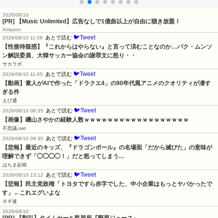
2026/08/10
[PR] 【Music Unlimited】広告なしで1億曲以上が自由に聴き放題！
Amazon
🐦Tweet
あとで読む
2026/08/10 11:08
【性接待疑惑】『これからはやらない』と言って済むことなのか…パク・ムンソ
ン解説委員、大韓サッカー協会の謝罪文に怒り・・
サカラボ
🐦Tweet
あとで読む
2026/08/10 11:05
【動画】素人がAIで作った「ドラクエ4」の90年代風アニメのクオリティが凄す
ぎる件
えび通
🐦Tweet
あとで読む
2026/08/10 08:35
【画像】磯山さやかの経験人数ｗｗｗｗｗｗｗｗｗｗｗｗｗｗｗｗｗｗ
不思議.net
🐦Tweet
あとで読む
2026/08/10 09:30
【悲報】最近のキッズ、『ドラゴンボール』の名場面「だから滅びた」の意味が
理解できず「◯◯◯◯！」だと怒ってしまう…
はちま起稿
🐦Tweet
あとで読む
2026/08/10 13:12
【悲報】民主党政権「トヨタですら赤字でした、中小企業はもっとヤバかったで
す」←これエグいよな
ネギ速
2026/08/10