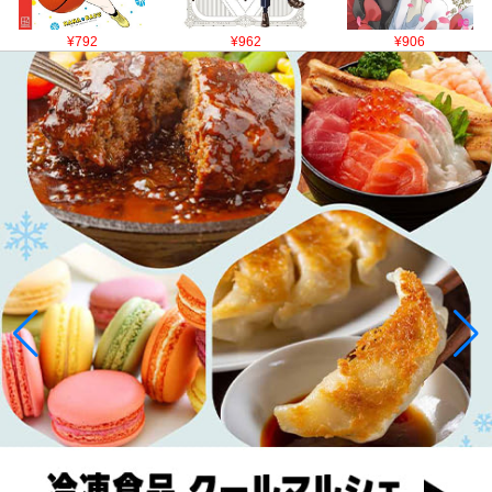
¥792
¥962
¥906