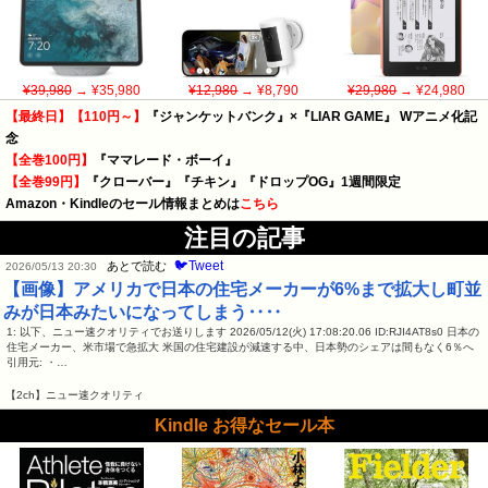
¥39,980
→ ¥35,980
¥12,980
→ ¥8,790
¥29,980
→ ¥24,980
【最終日】【110円～】
『ジャンケットバンク』×『LIAR GAME』 Wアニメ化記
念
【全巻100円】
『ママレード・ボーイ』
【全巻99円】
『クローバー』『チキン』『ドロップOG』1週間限定
Amazon・Kindleのセール情報まとめは
こちら
注目の記事
🐦Tweet
あとで読む
2026/05/13 20:30
【画像】アメリカで日本の住宅メーカーが6%まで拡大し町並
みが日本みたいになってしまう‥‥
1: 以下、ニュー速クオリティでお送りします 2026/05/12(火) 17:08:20.06 ID:RJI4AT8s0 日本の
住宅メーカー、米市場で急拡大 米国の住宅建設が減速する中、日本勢のシェアは間もなく6％へ
引用元: ・…
【2ch】ニュー速クオリティ
Kindle お得なセール本