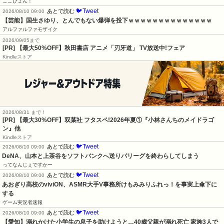
ここぴょん！
🐦Tweet
あとで読む
2026/08/10 09:00
【芸能】国生さゆり、とんでもない爆弾を投下ｗｗｗｗｗｗｗｗｗｗｗｗｗｗ
アルファルファモザイク
2026/09/05まで
[PR] 【最大50%OFF】秋田書店 アニメ「刃牙道」 TV放送中!フェア
Kindleストア
2026/08/31 まで！
[PR] 【最大30%OFF】双葉社 フタスペ!2026年夏①『小林さんちのメイドラゴ
ン』他
Kindleストア
🐦Tweet
あとで読む
2026/08/10 09:00
DeNA、山本と上茶谷をソフトバンクへ送りパリーグを終わらしてしまう
ってなんじぇですかー
🐦Tweet
あとで読む
2026/08/10 09:00
あおぎり高校のviviON、ASMR大手V事務所けもみみりふれっ！を事実上傘下に
する
ゲーム実況者速報
🐦Tweet
あとで読む
2026/08/10 09:00
【愛知】溺れかけた小学生の息子を助けようと…40歳父親が溺れ死亡 家族3人で