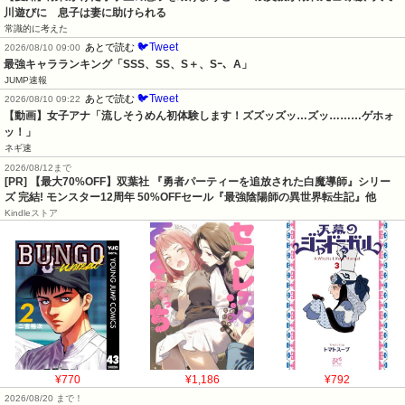
川遊びに　息子は妻に助けられる
常識的に考えた
🐦Tweet
あとで読む
2026/08/10 09:00
最強キャラランキング「SSS、SS、S＋、Sｰ、A」
JUMP速報
🐦Tweet
あとで読む
2026/08/10 09:22
【動画】女子アナ「流しそうめん初体験します！ズズッズッ…ズッ………ゲホォ
ッ！」
ネギ速
2026/08/12まで
[PR] 【最大70%OFF】双葉社 『勇者パーティーを追放された白魔導師』シリー
ズ 完結! モンスター12周年 50%OFFセール『最強陰陽師の異世界転生記』他
Kindleストア
¥770
¥1,186
¥792
2026/08/20 まで！