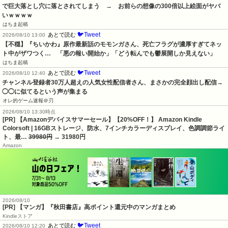
で巨大落とし穴に落とされてしまう　→　お前らの想像の300倍以上絵面がヤバ
いｗｗｗｗ
はちま起稿
🐦Tweet
あとで読む
2026/08/10 13:00
【不穏】『ちいかわ』原作最新話のモモンガさん、死亡フラグが濃厚すぎてネッ
ト中がザワつく…　「悪の報い開始か」「どう転んでも鬱展開しか見えない」
はちま起稿
🐦Tweet
あとで読む
2026/08/10 12:40
チャンネル登録者30万人超えの人気女性配信者さん、まさかの完全顔出し配信→
◯◯に似てるという声が集まる
オレ的ゲーム速報＠刃
2026/08/10 13:30時点
[PR] 【Amazonデバイスサマーセール】【20%OFF！】 Amazon Kindle
Colorsoft | 16GBストレージ、防水、7インチカラーディスプレイ、色調調節ライ
ト、最…
39980円
→ 31980円
Amazon
2026/08/10
[PR] 【マンガ】『秋田書店』高ポイント還元中のマンガまとめ
Kindleストア
🐦Tweet
あとで読む
2026/08/10 12:20