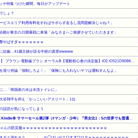
ウォッチ特集 つけた瞬間、毎日がアップデート
でしょ？
ービスエリア利用有料化すればサボらず走るし流問題解決じゃね？」
佑都が東京のJ1開幕戦に来場「みなさまへご挨拶させていただきます」
撃やばすぎｗｗｗｗｗｗｗ
妊娠…41歳主婦が語る中絶の真実wwwww
【タイムセール】【45%OFF！】 ブラウン 電動歯ブラシ オーラルB【電動初心者の決定版】iO2 iOS21D90BK ブラック 防水 歯科医推奨No.1ブランド【Amazon.co.jp 限定】
を巡り持論「強制しろよ！」「保険にも入れないヤツは運転すんなよ」
に…「韓国産の水は水洗トイレに」
大谷翔平を抑え「かっこいいアスリート」1位
の誤読が気になってしまう
【最大65%OFF】Amazon公式 Kindle本 サマーセール第2弾（#マンガ・少年）『男女比1：5の世界でも普通に生きられると思った？』『王子様の友達』『アイマス シャイニーカラーズ』他
ちゃんの防災服ｗｗｗｗｗｗｗｗｗｗｗｗｗｗｗｗｗｗｗｗｗｗｗ
着きると溢れそう、、、」→お◯ぱいがエ口すぎワロタｗｗｗｗｗｗｗｗｗｗｗ