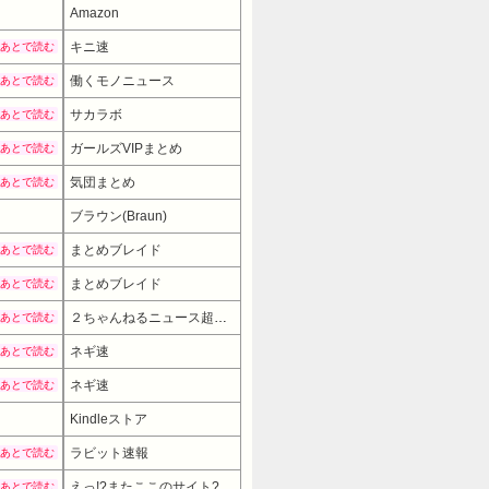
Amazon
キニ速
あとで読む
働くモノニュース
あとで読む
サカラボ
あとで読む
ガールズVIPまとめ
あとで読む
気団まとめ
あとで読む
ブラウン(Braun)
11880円
→ 6480円 （
まとめブレイド
あとで読む
まとめブレイド
あとで読む
２ちゃんねるニュース超速まとめ＋
あとで読む
ネギ速
あとで読む
ネギ速
あとで読む
Kindleストア
ラビット速報
あとで読む
えっ!?またここのサイト?
あとで読む