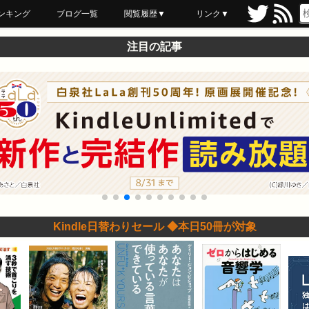
ンキング
ブログ一覧
閲覧履歴▼
リンク▼
ブックマーク
最近読んだ
あとで読む
ネットスーパー
飲食店舗用品
セール情報
注目の記事
Kindle日替わりセール ◆本日50冊が対象