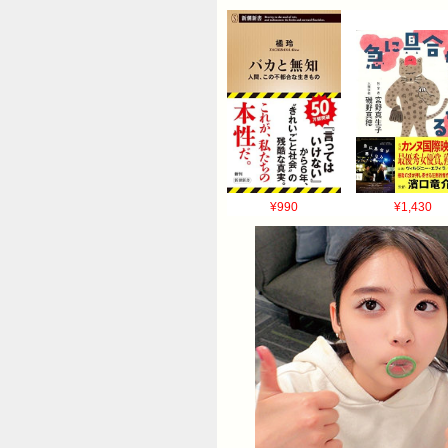
¥990
¥1,430