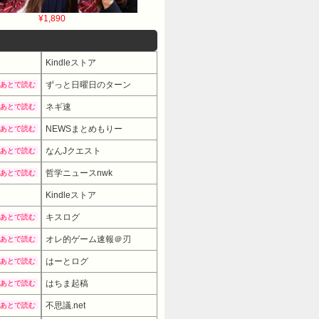
¥1,890
Kindleストア
ずっと日曜日のターン
あとで読む
ネギ速
あとで読む
NEWSまとめもりー
あとで読む
なんJクエスト
あとで読む
哲学ニュースnwk
あとで読む
Kindleストア
キスログ
あとで読む
オレ的ゲーム速報＠刃
あとで読む
はーとログ
あとで読む
はちま起稿
あとで読む
不思議.net
あとで読む