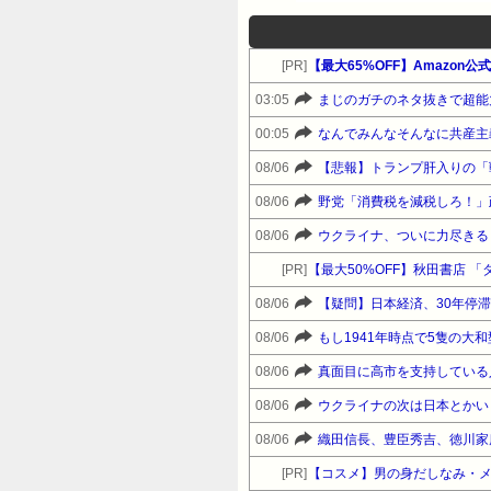
[PR]
【最大65%OFF】Amazon
03:05
まじのガチのネタ抜きで超能
00:05
なんでみんなそんなに共産主
08/06
【悲報】トランプ肝入りの「
08/06
野党「消費税を減税しろ！」
08/06
ウクライナ、ついに力尽きる
[PR]
【最大50%OFF】秋田書店 
08/06
【疑問】日本経済、30年停滞
08/06
もし1941年時点で5隻の大
08/06
真面目に高市を支持している
08/06
ウクライナの次は日本とかい
08/06
織田信長、豊臣秀吉、徳川家
[PR]
【コスメ】男の身だしなみ・