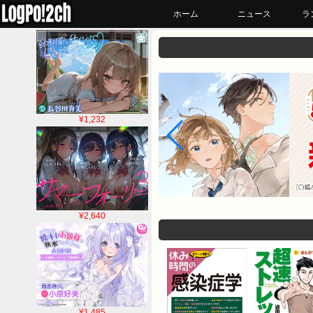
ホーム
ニュース
ラ
¥1,232
¥2,640
¥1,485