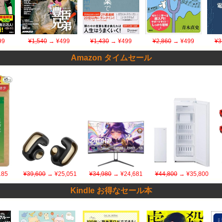
99
¥1,540
→ ¥499
¥1,430
→ ¥499
¥2,860
→ ¥499
¥3
Amazon タイムセール
185
¥39,600
→ ¥25,051
¥34,980
→ ¥24,681
¥44,800
→ ¥35,800
Kindle お得なセール本