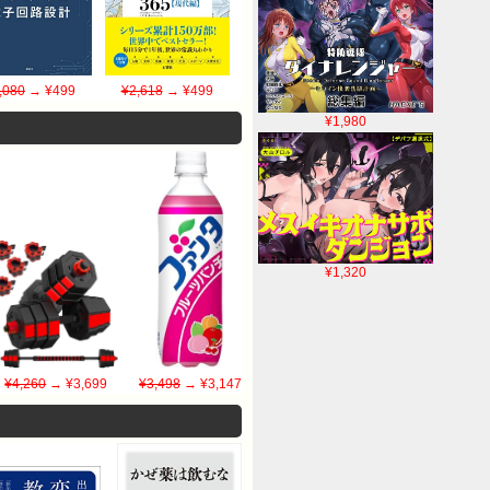
,080
→ ¥499
¥2,618
→ ¥499
¥1,980
¥1,320
¥4,260
→ ¥3,699
¥3,498
→ ¥3,147