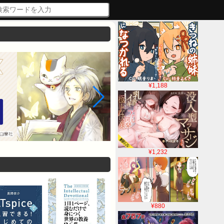
¥1,188
¥1,232
¥880