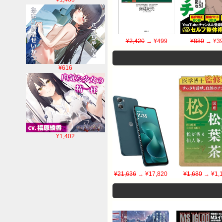
¥2,420
→ ¥499
¥880
→ ¥3
¥616
¥1,402
¥21,636
→ ¥17,820
¥1,680
→ ¥1,