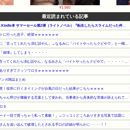
¥1,980
最近読まれている記事
【最大65%OFF】Amazon公式 Kindle本 サマーセール第2弾（ライトノベル）『転生したらスライムだった件』他
トに行った息子、絶望ｗｗｗｗｗｗｗ
【悲報】ナイナイ岡村、家事に「言ってくれたら済む話やん」→なるみに「バイトやったらクビやで」と一喝され黙り込む
『崩壊』してしまう・・・・・
【悲報】ナイナイ岡村さん「言ってくれたら済む話やん」なるみさん「バイトやったらクビやで」・・・・・・・・・
ありすぎてクッソワロタｗｗｗｗｗｗｗｗｗ
新マンガ雑誌まとめ
意！役所に行くタイミングが台風の日だった結果がこちらｗｗｗｗ
近畿大学准教授、苦言「みいちゃん呼びが揶揄する言葉として使われ、当事者から具体的な苦痛が訴えられている。文化芸術は人を傷つけてもよい。ただし、傷つけ方がある」
ロタ
ード一括で買っちゃう私って素敵！」→ツッコミどころありすぎる写真で話題に
んを追い込んで破壊したとされる手口の詳細が明らかに･･････！！