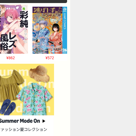
¥862
¥572