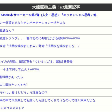
大艦巨砲主義！の最新記事
公式 Kindle本 サマーセール第2弾（人文・思想）『エッセンシャル思考』他
力一個貰えるならテレポーテーション一択だよな
義嫌なん？
戦艦トランプ」、一隻作るのに4兆円かかる模様wwwwwww
政府「消費税減税するわｗ」野党「消費税を減税するな！」
「タイカの理性」最新7巻&「ウシミツガオ」完結3巻発売
←今まで何してたん？wwww
和型戦艦があったら
人に聞きたいんやが
うやついるけどどういう理屈なの？
康の中で大失敗しても謝ったら許してくれそうなのって徳川家康だよな
メンズコスメストア