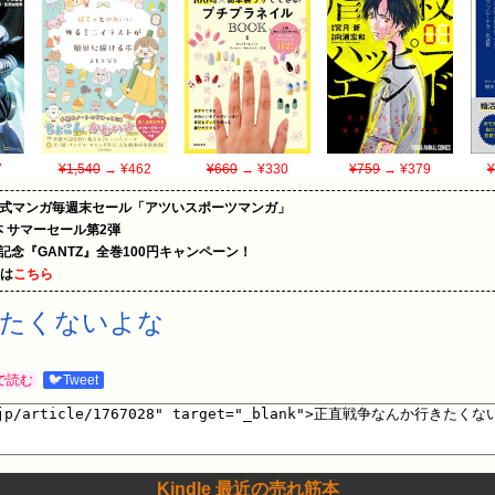
7
¥1,540
→ ¥462
¥660
→ ¥330
¥759
→ ¥379
¥
on公式マンガ毎週末セール「アツいスポーツマンガ」
le本 サマーセール第2弾
年記念『GANTZ』全巻100円キャンペーン！
めは
こちら
きたくないよな
で読む
🐦Tweet
Kindle 最近の売れ筋本