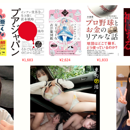
¥1,683
¥2,624
¥1,833