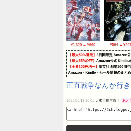
¥1,320
→ ¥660
¥594
→ ¥29
【最大50%還元】
3日間限定 Amaz
【最大65%OFF】
Amazon公式 Kind
【全巻100円均一】
集英社 創業100周
Amazon・Kindle・セール情報のまと
正直戦争なんか行
2026/05/13 20:05
大艦巨砲主義！
あと