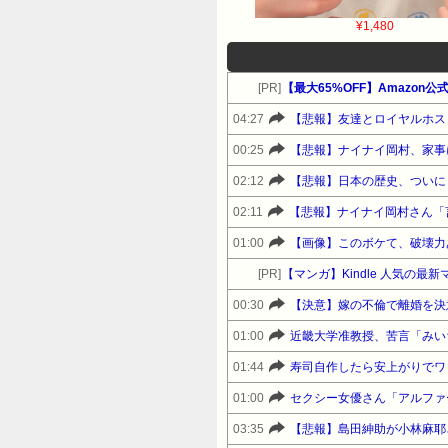
¥1,480
[PR]
04:27
【悲報】友達とロイヤルホス
00:25
02:12
【悲報】日本の歴史、ついに
02:11
01:00
【画像】このボケて、破壊力
[PR]
【マンガ】Kindle 人気の最
00:30
【決意】嫁の不倫で離婚を決
01:00
01:44
寿司自作したら安上がりでワ
01:00
セクシー女優さん「アルファ
03:35
【悲報】島田紳助が小林麻耶さ