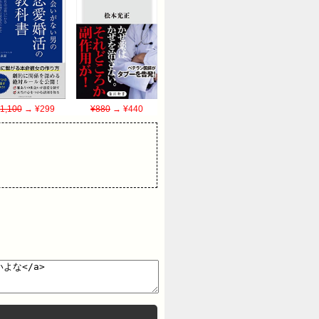
1,100
→ ¥299
¥880
→ ¥440