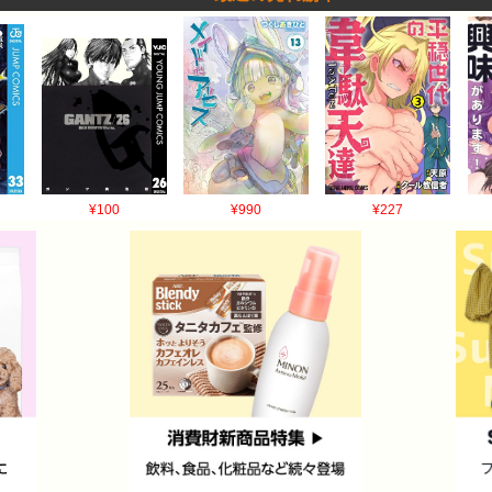
¥100
¥990
¥227