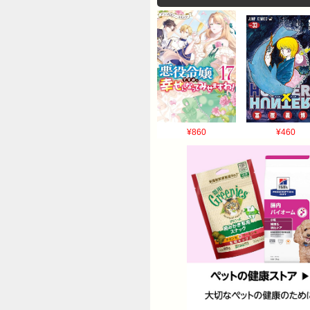
¥860
¥460