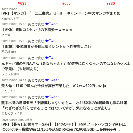
¥639
¥660
¥836
2026/08/06
[PR] 【マンガ】『一二三書房』セール・キャンペーン中のマンガ本まとめ
Kindleストア
🐦Tweet
あとで読む
2026/08/06 15:06
【画像】餅田コシヒカリの下着姿ｗｗｗｗｗ
ネギ速
🐦Tweet
あとで読む
2026/08/06 15:05
【衝撃】NHK職員が番組出演タレントから性被害←これ！
不思議.net
🐦Tweet
あとで読む
2026/08/06 14:50
元キャバ嬢のMINAさん（みなちゃん）が配信中に亡くなったのではないかとX上
で話題に（※動画あり）
ラビット速報
🐦Tweet
あとで読む
2026/08/06 16:33
美人母「17歳で産んだ子供が高校卒業した」ﾊﾟｼｬｯ←600万いいね
いたしん！
🐦Tweet
あとで読む
2026/08/06 16:34
熊本出身の島津亜矢「不謹慎じゃないかと…」水6480本の物資輸送も悩み吐露
「わざわざお知らせすることではないですが、気になることがあり」
まとめブレイド
2026/08/06 20:30時点
[PR] 【暮らし応援サマーSale】【14%OFF！】 FMV ノートパソコン WA1-L1
(Copilotキー搭載/Win 11/15.6型/AMD Ryzen 7/16GB/SSD …
148800円
→