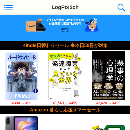
LogPo!2ch
Kindle日替わりセール ◆本日50冊が対象
¥330
→ ¥99
¥1,540
→ ¥499
¥2,420
→ ¥499
Amazon 暮らし応援サマーセール