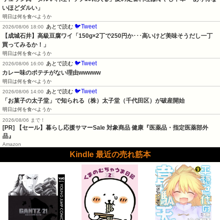
いほどダルい」
明日は何を食べようか
🐦Tweet
あとで読む
2026/08/06 18:00
【成城石井】高級豆腐ワイ「150g×2丁で250円か･･･高いけど美味そうだし一丁
買ってみるか！」
明日は何を食べようか
🐦Tweet
あとで読む
2026/08/06 16:00
カレー味のポテチがない理由wwwww
明日は何を食べようか
🐦Tweet
あとで読む
2026/08/06 14:00
「お菓子の太子堂」で知られる（株）太子堂（千代田区）が破産開始
明日は何を食べようか
2026/08/06 まで！
[PR]
【セール】暮らし応援サマーSale 対象商品 健康『医薬品・指定医薬部外
品』
Amazon
Kindle 最近の売れ筋本