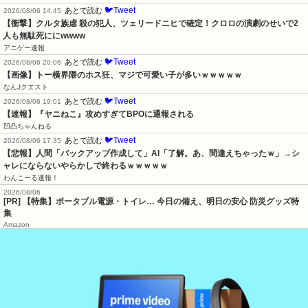
🐦Tweet
あとで読む
2026/08/06 14:45
【衝撃】クルタ族虐 殺の犯人、ツェリードニヒで確定！クロロの演劇のせいで2
人も無駄死ににwwww
アニゲー速報
🐦Tweet
あとで読む
2026/08/06 20:06
【画像】トー横界隈のホス狂、マジで可愛い子が多いｗｗｗｗｗ
なんJクエスト
🐦Tweet
あとで読む
2026/08/06 19:01
【速報】『ヤニねこ』攻めすぎてBPOに通報される
凹凸ちゃんねる
🐦Tweet
あとで読む
2026/08/06 17:35
【悲報】人間「バックアップ作成して」AI「了解。あ、間違えちゃったｗ」→シ
ャレにならないやらかしで終わるｗｗｗｗｗ
わんこーる速報！
2026/08/06
[PR] 【特集】ポータブル電源・トイレ… 今日の備え、明日の安心 防災グッズ特
集
Amazon