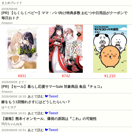
まとめブレイド
2026/08/06
[PR] 【らくらくベビー】ママ・パパ向け特典多数 おむつや日用品がクーポンで
毎日おトク
Amazon
¥931
¥742
¥1,210
2026/08/06 まで！
[PR]
【セール】暮らし応援サマーSale 対象商品 食品『チョコ』
Amazon
🐦Tweet
あとで読む
2026/08/06 16:33
嫁をもう1回惚れさすにはどうしたらいい？
はーとログ
🐦Tweet
あとで読む
2026/08/06 16:01
【速報】熊本イオンモール、爆発の原因は『これ』の可能性
凹凸ちゃんねる
🐦Tweet
あとで読む
2026/08/06 15:51