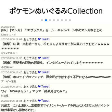
2026/08/06
[PR] 【マンガ】『TOブックス』セール・キャンペーン中のマンガ本まとめ
Kindleストア
🐦Tweet
あとで読む
2026/08/06 19:02
【衝撃】63歳・木村祐一さん、松ちゃんより痩せて別人級のイケおじにｗｗｗｗ
ｗｗｗｗｗｗ
なんJクエスト
🐦Tweet
あとで読む
2026/08/06 18:35
【画像】容疑者の巨胸の同級生、インタビューされてしまうｗｗｗｗｗｗｗ
不思議.net
🐦Tweet
あとで読む
2026/08/06 16:40
【速報】ホロライブのソシャゲ、課金圧がやばすぎて不評になるwwwwwwwwww
アニゲー速報
🐦Tweet
あとで読む
2026/08/06 16:40
ワイ「NISAやろう！」マッマ「結果見せてみ？」
IT速報
🐦Tweet
あとで読む
2026/08/06 16:34
共産党「これは酷い…京都市でマイナンバーカードを持たない29万人がポイント
給付事業から排除された」