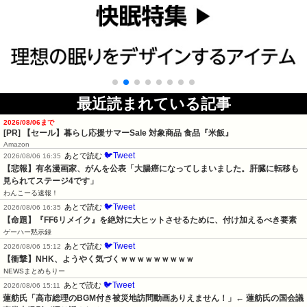
最近読まれている記事
2026/08/06まで
[PR]
【セール】暮らし応援サマーSale 対象商品 食品『米飯』
Amazon
🐦Tweet
あとで読む
2026/08/06 16:35
【悲報】有名漫画家、がんを公表「大腸癌になってしまいました。肝臓に転移も
見られてステージ4です」
わんこーる速報！
🐦Tweet
あとで読む
2026/08/06 16:35
【命題】『FF6リメイク』を絶対に大ヒットさせるために、付け加えるべき要素
ゲーハー黙示録
🐦Tweet
あとで読む
2026/08/06 15:12
【衝撃】NHK、ようやく気づくｗｗｗｗｗｗｗｗｗ
NEWSまとめもりー
🐦Tweet
あとで読む
2026/08/06 15:11
蓮舫氏「高市総理のBGM付き被災地訪問動画ありえません！」← 蓮舫氏の国会議