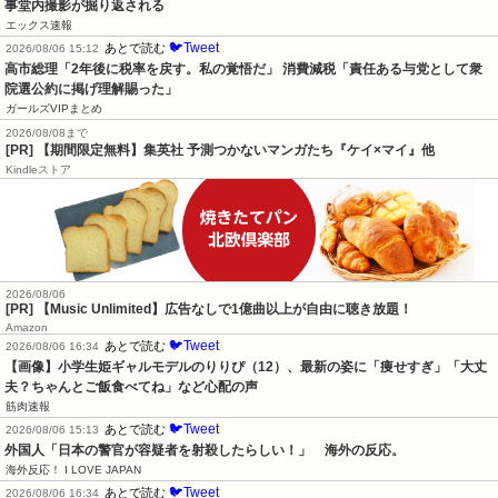
事堂内撮影が掘り返される
エックス速報
🐦Tweet
あとで読む
2026/08/06 15:12
高市総理「2年後に税率を戻す。私の覚悟だ」 消費減税「責任ある与党として衆
院選公約に掲げ理解賜った」
ガールズVIPまとめ
2026/08/08まで
[PR] 【期間限定無料】集英社 予測つかないマンガたち『ケイ×マイ』他
Kindleストア
2026/08/06
[PR] 【Music Unlimited】広告なしで1億曲以上が自由に聴き放題！
Amazon
🐦Tweet
あとで読む
2026/08/06 16:34
【画像】小学生姫ギャルモデルのりりぴ（12）、最新の姿に「痩せすぎ」「大丈
夫？ちゃんとご飯食べてね」など心配の声
筋肉速報
🐦Tweet
あとで読む
2026/08/06 15:13
外国人「日本の警官が容疑者を射殺したらしい！」　海外の反応。
海外反応！ I LOVE JAPAN
🐦Tweet
あとで読む
2026/08/06 16:34