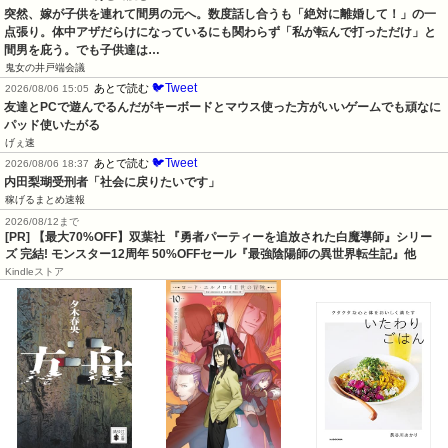
突然、嫁が子供を連れて間男の元へ。数度話し合うも「絶対に離婚して！」の一
点張り。体中アザだらけになっているにも関わらず「私が転んで打っただけ」と
間男を庇う。でも子供達は…
鬼女の井戸端会議
🐦Tweet
あとで読む
2026/08/06 15:05
友達とPCで遊んでるんだがキーボードとマウス使った方がいいゲームでも頑なに
パッド使いたがる
げぇ速
🐦Tweet
あとで読む
2026/08/06 18:37
内田梨瑚受刑者「社会に戻りたいです」
稼げるまとめ速報
2026/08/12まで
[PR] 【最大70%OFF】双葉社 『勇者パーティーを追放された白魔導師』シリー
ズ 完結! モンスター12周年 50%OFFセール『最強陰陽師の異世界転生記』他
Kindleストア