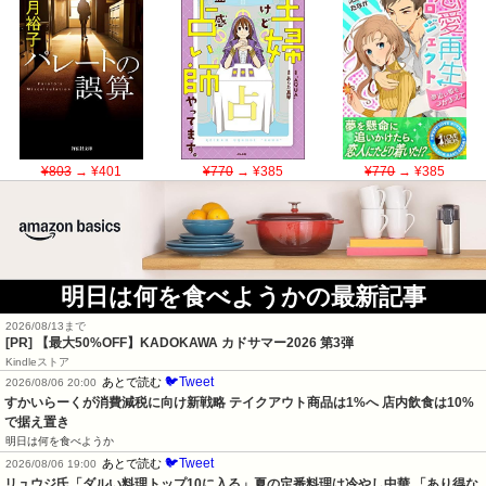
¥803
→ ¥401
¥770
→ ¥385
¥770
→ ¥385
明日は何を食べようかの最新記事
2026/08/13まで
[PR]
【最大50%OFF】KADOKAWA カドサマー2026 第3弾
Kindleストア
🐦Tweet
あとで読む
2026/08/06 20:00
すかいらーくが消費減税に向け新戦略 テイクアウト商品は1%へ 店内飲食は10%
で据え置き
明日は何を食べようか
🐦Tweet
あとで読む
2026/08/06 19:00
リュウジ氏「ダルい料理トップ10に入る」夏の定番料理は冷やし中華 「あり得な