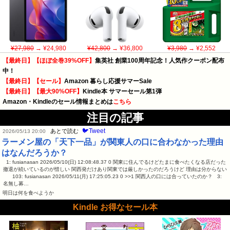
¥27,980
→ ¥24,980
¥42,800
→ ¥36,800
¥3,980
→ ¥2,552
【最終日】【ほぼ全巻39%OFF】
集英社 創業100周年記念！人気作クーポン配布
中！
【最終日】【セール】
Amazon 暮らし応援サマーSale
【最終日】【最大90%OFF】
Kindle本 サマーセール第1弾
Amazon・Kindleのセール情報まとめは
こちら
注目の記事
🐦Tweet
あとで読む
2026/05/13 20:00
ラーメン屋の「天下一品」が関東人の口に合わなかった理由
はなんだろうか？
1: fusianasan 2026/05/10(日) 12:08:48.37 0 関東に住んでるけどたまに食べたくなる店だった
撤退が続いているのが惜しい 関西発だけあり関東では厳しかったのだろうけど 理由は分からない
103: fusianasan 2026/05/11(月) 17:25:05.23 0 >>1 関西人の口には合っていたのか？ 3:
名無し募…
明日は何を食べようか
Kindle お得なセール本