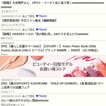
【朗報】大谷翔平さん、OPSナ・リーグ１位に返り咲くwwwwwwwwwwwwwww
wwwww
まとめブレイド
🐦Tweet
あとで読む
2026/08/06 16:32
【尾田君抹消】中日ファン集合【鵜飼登録】
なんじぇいスタジアム
🐦Tweet
あとで読む
2026/08/06 16:01
【朗報】AKB48エースの『尻の割れ目』セ■クスすぎんだろwwwww
BIPブログ
2026/08/06
[PR] 【暮らし応援サマーSale】【33%OFF！】 Anker Power Bank (30W,
Fusion, Built-In USB-C ケーブル) ブラック
5990円
→ 3990円 （20:30時点）
Anker
2026/08/17 まで！
[PR] 【最大50%OFF】KADOKAWA 「HOLE UP GAMERS」1巻 配信記念! ゲー
ム世界で大活躍フェア
Kindleストア
🐦Tweet
あとで読む
2026/08/06 16:00
カレー味のポテチがない理由wwwww
明日は何を食べようか