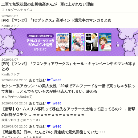
二軍で無双状態の山川穂高さんが一軍に上がれない理由
フィルダースチョイス
2026/08/07
[PR] 【マンガ】『TOブックス』高ポイント還元中のマンガまとめ
Kindleストア
2026/08/07
[PR] 【マンガ】『フロンティアワークス』セール・キャンペーン中のマンガ本ま
とめ
Kindleストア
🐦Tweet
あとで読む
2026/08/06 22:00
セクシー系アカウントの美人女性「20歳でアルファードを一括で買っちゃう私っ
て素敵」→とんでもないものが映り込んでしまい、終わる
オレ的ゲーム速報＠刃
🐦Tweet
あとで読む
2026/08/06 22:08
【衝撃】Q：ムスリム移民って移住先をアッラーの土地って思ってるの？ → 衝撃
の回答がコチラ → ｗｗｗｗｗｗｗｗｗｗｗｗｗｗ
政経ワロスまとめニュース♪
🐦Tweet
あとで読む
2026/08/06 22:00
【戦後最長】日本、なんと74ヶ月連続で景気回復していた‥‥
ライフハックちゃんねる弐式