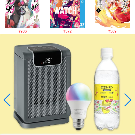
¥906
¥572
¥569