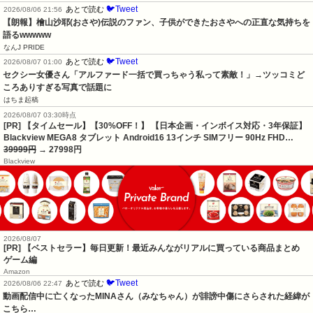
🐦Tweet
あとで読む
2026/08/06 21:56
【朗報】檜山沙耶(おさや)伝説のファン、子供ができたおさやへの正直な気持ちを
語るwwwww
なんJ PRIDE
🐦Tweet
あとで読む
2026/08/07 01:00
セクシー女優さん「アルファード一括で買っちゃう私って素敵！」→ツッコミど
ころありすぎる写真で話題に
はちま起稿
2026/08/07 03:30時点
[PR] 【タイムセール】【30%OFF！】 【日本企画・インボイス対応・3年保証】
Blackview MEGA8 タブレット Android16 13インチ SIMフリー 90Hz FHD…
39999円
→ 27998円
Blackview
2026/08/07
[PR] 【ベストセラー】毎日更新！最近みんながリアルに買っている商品まとめ
ゲーム編
Amazon
🐦Tweet
あとで読む
2026/08/06 22:47
動画配信中に亡くなったMINAさん（みなちゃん）が誹謗中傷にさらされた経緯が
こちら…