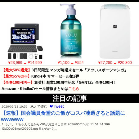
¥23,999
→ ¥14,999
¥1,100
→ ¥554
¥27,280
→ ¥20,800
【最大50%還元】
3日間限定 マンガ毎週末セール「アツいスポーツマンガ」
【最大65%OFF】
Kindle本 サマーセール第2弾
【全巻100円均一】
集英社 創業100周年記念『GANTZ』全巻100円！
Amazon・Kindleのセール情報まとめは
こちら
注目の記事
🐦Tweet
あとで読む
2026/05/13 19:56
【速報】国会議員食堂のご飯がコスパ凄過ぎると話題に
wwwwww
1: 以下、？ちゃんねるからVIPがお送りします 2026/05/05(火) 11:51:34.399
ID:CQvQ3muX00505.net 良いのか？…