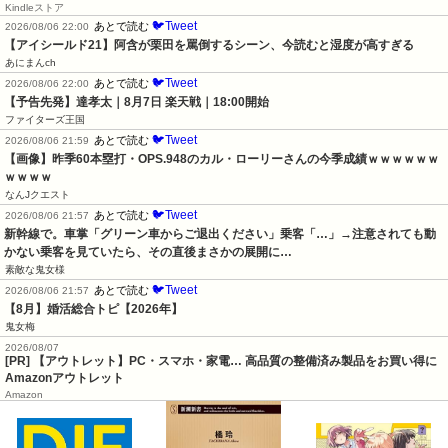
Kindleストア
🐦Tweet
あとで読む
2026/08/06 22:00
【アイシールド21】阿含が栗田を罵倒するシーン、今読むと湿度が高すぎる
あにまんch
🐦Tweet
あとで読む
2026/08/06 22:00
【予告先発】達孝太｜8月7日 楽天戦｜18:00開始
ファイターズ王国
🐦Tweet
あとで読む
2026/08/06 21:59
【画像】昨季60本塁打・OPS.948のカル・ローリーさんの今季成績ｗｗｗｗｗｗ
ｗｗｗｗ
なんJクエスト
🐦Tweet
あとで読む
2026/08/06 21:57
新幹線で。車掌「グリーン車からご退出ください」乗客「…」→注意されても動
かない乗客を見ていたら、その直後まさかの展開に…
素敵な鬼女様
🐦Tweet
あとで読む
2026/08/06 21:57
【8月】婚活総合トピ【2026年】
鬼女梅
2026/08/07
[PR] 【アウトレット】PC・スマホ・家電… 高品質の整備済み製品をお買い得に
Amazonアウトレット
Amazon