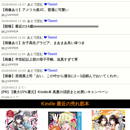
🐦Tweet
あとで読む
2026/08/06 19:27
【画像あり】アメリカ産JC、普通に可愛い
妹はVIPPER
🐦Tweet
あとで読む
2026/08/06 17:48
【朗報】最近の14歳wwwwwwwwwwwwwwwwwwwwwwwww
妹はVIPPER
🐦Tweet
あとで読む
2026/08/06 11:00
【画像あり】女子高生グラビア、まあまあ良い体つき
妹はVIPPER
🐦Tweet
あとで読む
2026/08/06 11:00
【画像】半世紀以上前の母子手帳、迫真すぎて草
妹はVIPPER
🐦Tweet
あとで読む
2026/08/06 10:00
【画像】居酒屋上司「おい、この中から適当に2～3品頼んでおいてくれや」
妹はVIPPER
2026/08/13 まで！
[PR]
【最大15%還元】Kindle本 真夏の涼読まとめ買いキャンペーン
Kindleストア
Kindle 最近の売れ筋本