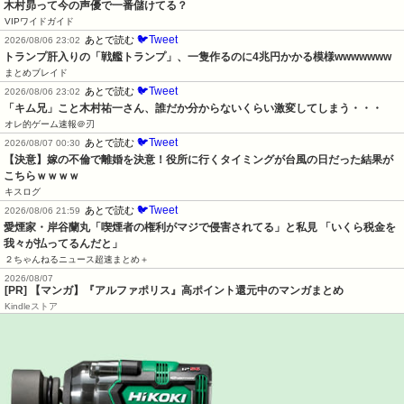
木村昴って今の声優で一番儲けてる？
VIPワイドガイド
🐦Tweet
あとで読む
2026/08/06 23:02
トランプ肝入りの「戦艦トランプ」、一隻作るのに4兆円かかる模様wwwwwww
まとめブレイド
🐦Tweet
あとで読む
2026/08/06 23:02
「キム兄」こと木村祐一さん、誰だか分からないくらい激変してしまう・・・
オレ的ゲーム速報＠刃
🐦Tweet
あとで読む
2026/08/07 00:30
【決意】嫁の不倫で離婚を決意！役所に行くタイミングが台風の日だった結果が
こちらｗｗｗｗ
キスログ
🐦Tweet
あとで読む
2026/08/06 21:59
愛煙家・岸谷蘭丸「喫煙者の権利がマジで侵害されてる」と私見 「いくら税金を
我々が払ってるんだと」
２ちゃんねるニュース超速まとめ＋
2026/08/07
[PR] 【マンガ】『アルファポリス』高ポイント還元中のマンガまとめ
Kindleストア