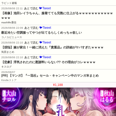
ラビット速報
🐦Tweet
あとで読む
2026/08/06 22:11
【画像】池田レイラちゃん、服着てても完熟に仕上がるｗｗｗｗｗｗｗｗｗｗｗ
ｗｗｗ
mashlife通信
🐦Tweet
あとで読む
2026/08/06 22:09
最近冷たい空調服ってやつが出てるらしくめっちゃ欲しい
コノユビニュース
🐦Tweet
あとで読む
2026/08/06 22:10
【煩悩】嫁が家出！一緒に消えた『貴重品』の詳細がヤバすぎたｗｗｗｗ
気団まとめ
🐦Tweet
あとで読む
2026/08/06 22:10
【悲劇】浮気されたのに慰謝料いらない?? その理由がコレｗｗｗｗ
キスログ
2026/08/07
[PR] 【マンガ】『一迅社』セール・キャンペーン中のマンガ本まとめ
Kindleストア
¥1,188