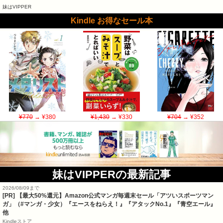
妹はVIPPER
Kindle お得なセール本
¥770
→ ¥380
¥1,430
→ ¥330
¥704
→ ¥352
妹はVIPPERの最新記事
2026/08/09まで
[PR]
【最大50%還元】Amazon公式マンガ毎週末セール「アツいスポーツマン
ガ」（#マンガ・少女）『エースをねらえ！』『アタックNo.1』『青空エール』
他
Kindleストア