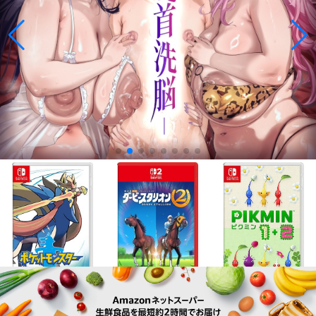
¥5,200
¥8,990
¥3,964