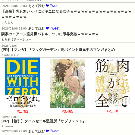
🐦Tweet
あとで読む
2026/08/06 23:03
【画像】乳も無いくせにビキニになる女子ｗｗｗｗｗｗｗｗｗｗｗｗｗｗｗｗｗ
ｗｗｗｗｗｗｗ
いたしん！
🐦Tweet
あとで読む
2026/08/06 22:00
隣家のエアコン室外機バトル、ついに限界突破ｗｗｗｗｗｗ
もみあげチャ～シュ～
2026/08/07
[PR] 【マンガ】『マッグガーデン』高ポイント還元中のマンガまとめ
Kindleストア
¥1,782
¥3,465
¥2,178
2026/08/07
[PR] 【割引】タイムセール監視所『サプリメント』
Amazon
🐦Tweet
あとで読む
2026/08/06 22:00