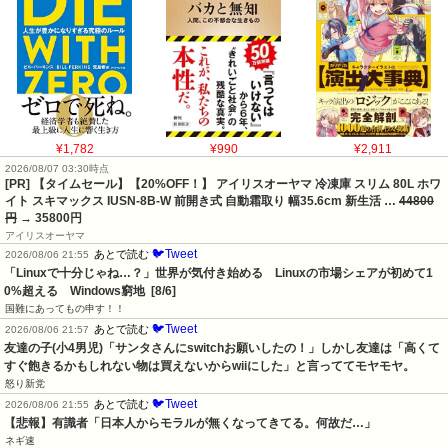
¥1,782
¥990
¥2,911
2026/08/07 03:30時点
[PR] 【タイムセール】【20%OFF！】 アイリスオーヤマ 冷凍庫 スリム 80L ホワ
イト スキマックス IUSN-8B-W 前開き式 自動霜取り 幅35.6cm 新生活 …
44800
円
→ 35800円
アイリスオーヤマ
🐦Tweet
あとで読む
2026/08/06 21:55
「Linuxで十分じゃね…？」世界が気付き始める　Linuxの市場シェアが初めて1
0%超える　Windows窮地  [8/6]
国難にあってもの申す！！
🐦Tweet
あとで読む
2026/08/06 21:57
友達の子(小4男児)「サンタさんにswitchお願いしたの！」しかし友達は「高くて
すぐ飽きるかもしれない物は買えないからwiiにした」と言っててモヤモヤ。
怒り新党
🐦Tweet
あとで読む
2026/08/06 21:55
【悲報】有識者「日本人からモラルが無くなってきてる。何故だ…」
ネギ速