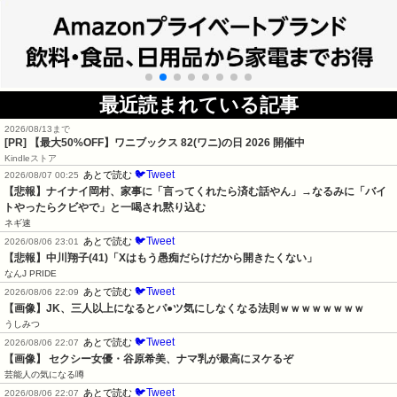
最近読まれている記事
2026/08/13まで
[PR]
【最大50%OFF】ワニブックス 82(ワニ)の日 2026 開催中
Kindleストア
🐦Tweet
あとで読む
2026/08/07 00:25
【悲報】ナイナイ岡村、家事に「言ってくれたら済む話やん」→なるみに「バイ
トやったらクビやで」と一喝され黙り込む
ネギ速
🐦Tweet
あとで読む
2026/08/06 23:01
【悲報】中川翔子(41)「Xはもう愚痴だらけだから開きたくない」
なんJ PRIDE
🐦Tweet
あとで読む
2026/08/06 22:09
【画像】JK、三人以上になるとパ●ツ気にしなくなる法則ｗｗｗｗｗｗｗｗ
うしみつ
🐦Tweet
あとで読む
2026/08/06 22:07
【画像】 セクシー女優・谷原希美、ナマ乳が最高にヌケるぞ
芸能人の気になる噂
🐦Tweet
あとで読む
2026/08/06 22:07