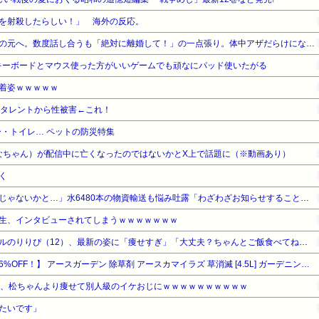
を射殺したらしい！」 海外の反応。
突然、嫁が子供を連れて間男の元へ。数度話し合うも「絶対に離婚して！」の一点張り。体中アザだらけになっているにも関わらず「私が転んで打っただけ」と間男を庇う。でも子供達は…
キーボードとマウス使った方がいいゲームでも頑なにパッド使いたがる
着姿ｗｗｗｗｗ
演タレントから性被害←これ！
・トイレ… ペットの防災特集
みなちゃん）が配信中に亡くなったのではないかとX上で話題に（※動画あり）
く
熊本出身の島津亜矢「不謹慎じゃないかと…」水6480本の物資輸送も悩み吐露「わざわざお知らせすることではないですが、気になることがあり」
生、インタビューされてしまうｗｗｗｗｗｗｗ
【画像】小学生姫ギャルモデルのりりぴ（12）、最新の姿に「痩せすぎ」「大丈夫？ちゃんとご飯食べてね」など心配の声
【暮らし応援サマーSale】【36%OFF！】 アースガーデン 除草剤 アースカマイラズ 草消滅 [4.5L] ガーデニング ジョウロヘッド(シャワー タイプ) 家庭用 園芸 雑草 除去 除草剤 (アース製薬)
ん、松ちゃんより痩せて別人級のイケおじにｗｗｗｗｗｗｗｗｗｗ
たいです」