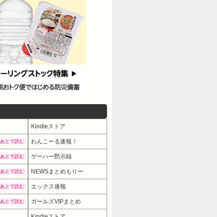
Kindleストア
わんこーる速報！
あとで読む
ゲーハー黙示録
あとで読む
NEWSまとめもりー
あとで読む
エックス速報
あとで読む
ガールズVIPまとめ
あとで読む
Kindleストア