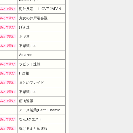
海外反応！ I LOVE JAPAN
あとで読む
鬼女の井戸端会議
あとで読む
げぇ速
あとで読む
ネギ速
あとで読む
不思議.net
あとで読む
Amazon
ラビット速報
あとで読む
IT速報
あとで読む
まとめブレイド
あとで読む
不思議.net
あとで読む
筋肉速報
あとで読む
アース製薬(Earth Chemical)
3980円
なんJクエスト
あとで読む
稼げるまとめ速報
あとで読む