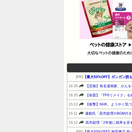
[PR]
16:35
【悲報】有名漫画家、がんを
16:35
【命題】『FF6リメイク』
15:12
【衝撃】NHK、ようやく気
15:11
蓮舫氏「高市総理のBGM付
15:12
高市総理「2年後に税率を戻
[PR]
【最大50%OFF】秋田書店 