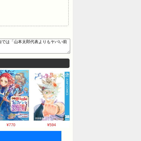
¥770
¥594