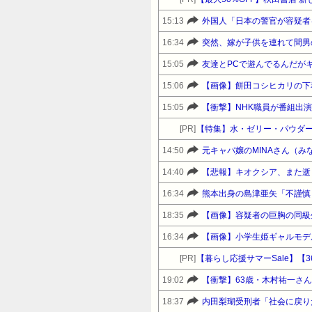
15:13
外国人「日本の警官が容疑者
16:34
15:05
友達とPCで遊んでるんだが
15:06
【画像】餅田コシヒカリの下
15:05
【衝撃】NHK職員が番組出
[PR]
【特集】水・ゼリー・パウダー
14:50
元キャバ嬢のMINAさん（
14:40
【悲報】キオクシア、また逝
16:34
18:35
【画像】容疑者の巨胸の同級
16:34
[PR]
19:02
【衝撃】63歳・木村祐一さ
18:37
内田梨瑚受刑者「社会に戻り