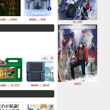
,740
→ ¥499
¥330
→ ¥99
¥1,100
¥605
,980
→ ¥2,552
¥898
→ ¥808