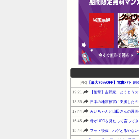
[PR]
【最大70%OFF】電書バト
19:21
【衝撃】吉野家、とうとうス
18:35
日本の地震被害に支援したの
17:44
みいちゃんと山田さんの漫画
16:45
母がUFOを見たって言って
15:44
フット後藤「ハゲとるやない