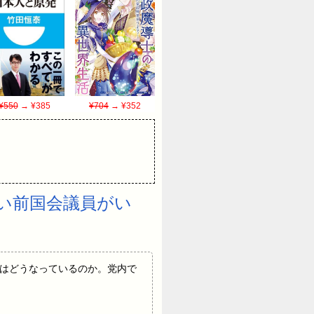
¥550
→ ¥385
¥704
→ ¥352
い前国会議員がい
惑」の捜査はどうなっているのか。党内で