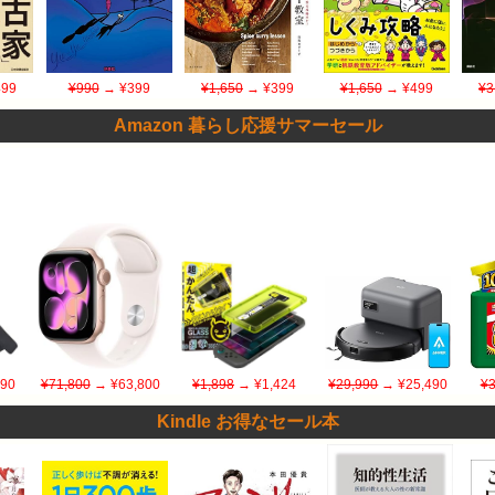
99
¥990
→ ¥399
¥1,650
→ ¥399
¥1,650
→ ¥499
¥3
Amazon 暮らし応援サマーセール
990
¥71,800
→ ¥63,800
¥1,898
→ ¥1,424
¥29,990
→ ¥25,490
¥3
Kindle お得なセール本