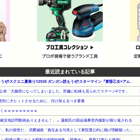
最近読まれている記事
【最大50%OFF】ガンガン読もうぜ!スクエニ夏祭り!!2026 ガンガン読もうぜ!スターマイン『黄昏乙女×アムネジア』他
公表「大腸癌になってしまいました。肝臓に転移も見られてステージ4です」
を絶対に大ヒットさせるために、付け加えるべき要素
づくｗｗｗｗｗｗｗｗｗ
き被災地訪問動画ありえません！」← 蓮舫氏の国会議事堂内撮影が掘り返される
す。私の覚悟だ」 消費減税「責任ある与党として衆院選公約に掲げ理解賜った」
新しい戦後の夏におくる昭和の追憶短編集 「戦争めし」最新12巻など発売!