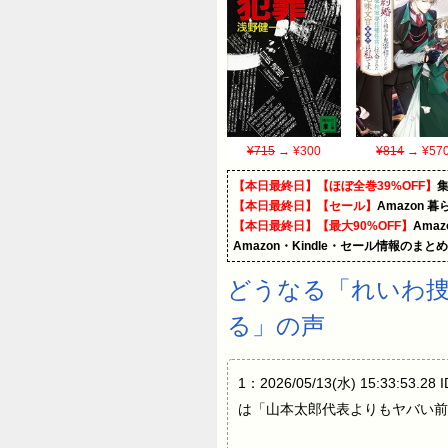
¥715
→ ¥300
¥814
→ ¥57
【本日最終日】【ほぼ全巻39%OFF】
【本日最終日】【セール】
Amazon 
【本日最終日】【最大90%OFF】
Ama
Amazon・Kindle・セール情報のまと
どうなる「れいわ捜
る」の声
1：2026/05/13(水) 15:
は「山本太郎代表よりもヤバい前