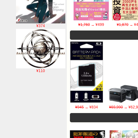
¥1,760
→ ¥499
¥1,870
→ ¥4
¥374
¥110
¥945
→ ¥834
¥69,990
→ ¥62,