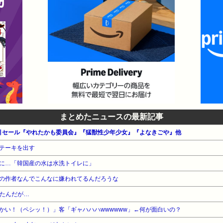
まとめたニュースの最新記事
 割引セール『やれたかも委員会』『猛獣性少年少女』『よなきごや』他
テーキを出す
に…「韓国産の水は水洗トイレに」
の作者なんでこんなに嫌われてるんだろうな
きたんだが…
かい！（ペシッ！）」客「ギャハハハwwwwww」←何が面白いの？