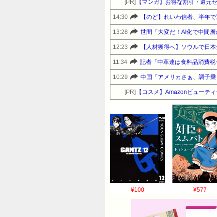
[PR]
【マンガ】お得な割引・還元
14:30
【のど】れいわ信者、半年で
13:28
世間「大変だ！AI化で中間
12:23
【人材獲得へ】ソウルで日本
11:34
記者「中革連は食料品消費税
10:29
中国「アメリカさぁ、調子乗
[PR]
【コスメ】Amazonビュー
¥100
¥577