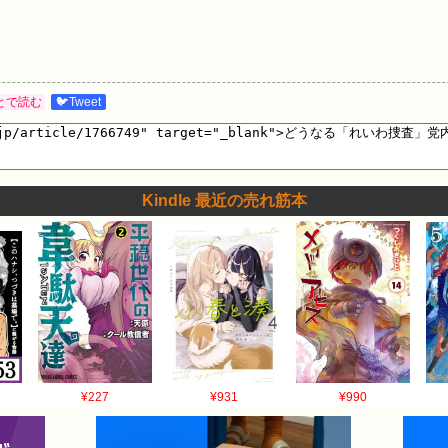
とで読む
🐦Tweet
Kindle 最近の売れ筋本
¥227
¥931
¥990