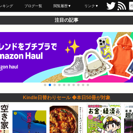
ンキング
ブログ一覧
閲覧履歴▼
リンク▼
ブックマーク
最近読んだ
あとで読む
ネットスーパー
飲食店舗用品
セール情報
注目の記事
Kindle日替わりセール ◆本日50冊が対象