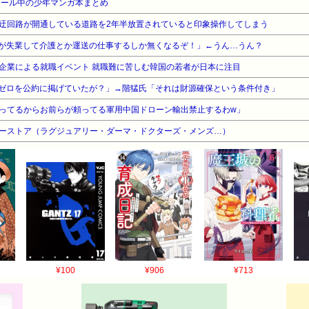
セール中の少年マンガ本まとめ
迂回路が開通している道路を2年半放置されていると印象操作してしまう
層が失業して介護とか運送の仕事するしか無くなるぞ！」←うん…うん？
企業による就職イベント 就職難に苦しむ韓国の若者が日本に注目
ゼロを公約に掲げていたが？」→階猛氏「それは財源確保という条件付き」
ってるからお前らが頼ってる軍用中国ドローン輸出禁止するわw」
ティーストア（ラグジュアリー・ダーマ・ドクターズ・メンズ…）
¥100
¥906
¥713