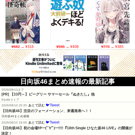
¥682
→ ¥316
¥586
→ ¥408
¥770
→ ¥385
日向坂46まとめ速報の最新記事
2026/08/13まで
[PR]
【33円～】ビーグリー サマーセール『ぬきたし』他
Kindleストア
🐦Tweet
あとで読む
2026/08/10 20:35
【日向坂46】注目のフォーメーション、来週発表へ！！
日向坂46まとめ速報
🐦Tweet
あとで読む
2026/08/10 18:06
【日向坂46】初の会場ｷﾀ━(ﾟ∀ﾟ)━!!!!『18th Single ひなた坂46 LIVE』の開催が
決定！