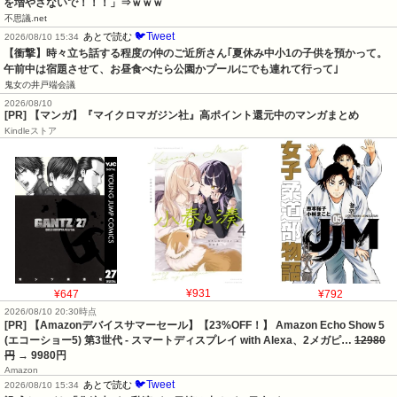
を増やさないで！！！」⇒ｗｗｗ
不思議.net
🐦Tweet
あとで読む
2026/08/10 15:34
【衝撃】時々立ち話する程度の仲のご近所さん｢夏休み中小1の子供を預かって。
午前中は宿題させて、お昼食べたら公園かプールにでも連れて行って｣
鬼女の井戸端会議
2026/08/10
[PR] 【マンガ】『マイクロマガジン社』高ポイント還元中のマンガまとめ
Kindleストア
¥647
¥931
¥792
2026/08/10 20:30時点
[PR] 【Amazonデバイスサマーセール】【23%OFF！】 Amazon Echo Show 5
(エコーショー5) 第3世代 - スマートディスプレイ with Alexa、2メガピ…
12980
円
→ 9980円
Amazon
🐦Tweet
あとで読む
2026/08/10 15:34