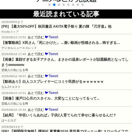
最近読まれている記事
2026/09/05まで
[PR]
【最大50%OFF】秋田書店 AKITA電子祭り 夏の陣 『刃牙道』他
Kindleストア
🐦Tweet
あとで読む
2026/08/10 15:52
【衝撃動画】X民さん「死にかけた」→凄い動画が投稿される…怖すぎる…
デジタルニューススレッド
🐦Tweet
あとで読む
2026/08/10 17:40
【画像】童顔すぎる女子アナさん、まさかの温泉レポートが話題騒然となってし
まうwwwwww
芸能人の気になる噂
🐦Tweet
あとで読む
2026/08/10 19:07
【動画あり】白人コスプレイヤーにコミケ民群がるｗｗｗｗｗｗ
なんJクエスト
🐦Tweet
あとで読む
2026/08/10 15:51
【画像】瀬戸口心月のスタイル、大変なことになってるって...
芸能人の気になる噂
🐦Tweet
あとで読む
2026/08/10 15:33
【結局】「年収いくらあれば」子供2人育てられて幸せに暮らせるんだ？
はーとログ
2026/08/13まで
[PR] 【期間限定無料】講談社 夏電書2026 異世界でほっと一息! スローライフで