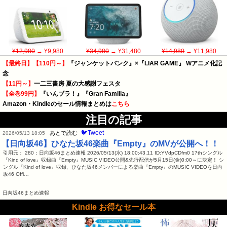
¥12,980
→ ¥9,980
¥34,980
→ ¥31,480
¥14,980
→ ¥11,980
【最終日】【110円～】
『ジャンケットバンク』×『LIAR GAME』 Wアニメ化記
念
【11円～】
一二三書房 夏の大感謝フェスタ
【全巻99円】
『いんブラ！』『Gran Familia』
Amazon・Kindleのセール情報まとめは
こちら
注目の記事
🐦Tweet
あとで読む
2026/05/13 18:05
【日向坂46】ひなた坂46楽曲『Empty』のMVが公開へ！！
引用元： 280：日向坂46まとめ速報 2026/05/13(水) 18:00:43.11 ID:YVdpCDfm0 17thシングル
『Kind of love』収録曲『Empty』MUSIC VIDEO公開&先行配信が5月15日(金)0:00～に決定！ シ
ングル『Kind of love』収録、ひなた坂46メンバーによる楽曲『Empty』のMUSIC VIDEOを日向
坂46 Offi…
日向坂46まとめ速報
Kindle お得なセール本