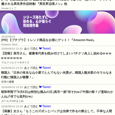
癒される異世界作品特集!『異世界辺境メシ』他
Kindleストア
2026/08/10
[PR] 【プチプラ】トレンド商品をお得にゲット！『Amazon Haul』
Amazon Haul
🐦Tweet
あとで読む
2026/08/10 15:32
【悲報】高市さん、被爆者代表を睨み付けてしまいバチクソ炎上し始めるw w w 
w w w w w w w
アルファルファモザイク
🐦Tweet
あとで読む
2026/08/10 15:35
韓国人「日本の有名な山小屋でとんでもない光景が…韓国人観光客のモラルなき
行動に韓国人が衝撃！」
世界の憂鬱
🐦Tweet
あとで読む
2026/08/10 15:33
昭和帝陛下｢8月6日は特別な慎みの日｣高市一派｢何それw｣｢中国の祭？｣｢意味わか
んね｣｢何でも批判かw｣
ガールズVIPまとめ
🐦Tweet
あとで読む
2026/08/10 15:35
【画像】女さん「もうこのズボンとバッグは法律で作るの禁止して。不幸な人間