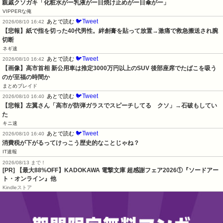
親戚クソガキ「化粧水がー乳液がー日焼け止めがー日傘がー」
VIPPERな俺
🐦Tweet
あとで読む
2026/08/10 16:42
【悲報】紙で指を切った40代男性。絆創膏を貼って放置→激痛で救急搬送され腕
切断
ネギ速
🐦Tweet
あとで読む
2026/08/10 16:42
【画像】高市首相 新公用車は推定3000万円以上のSUV 後部座席でたばこを吸う
のが至福の時間か
まとめブレイド
🐦Tweet
あとで読む
2026/08/10 16:40
【悲報】左翼さん「高市が防弾ガラスでスピーチしてる　クソ」→石破もしてい
た
キニ速
🐦Tweet
あとで読む
2026/08/10 16:40
消費税が下がるってけっこう歴史的なことじゃね？
IT速報
2026/08/13 まで！
[PR] 【最大88%OFF】KADOKAWA 電撃文庫 超感謝フェア2026①『ソードアー
ト・オンライン』他
Kindleストア