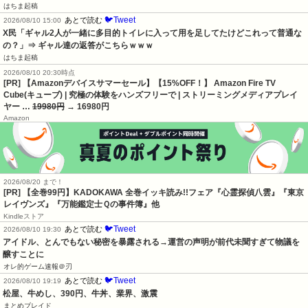
はちま起稿
🐦Tweet
あとで読む
2026/08/10 15:00
X民「ギャル2人が一緒に多目的トイレに入って用を足してたけどこれって普通な
の？」⇒ ギャル達の返答がこちらｗｗｗ
はちま起稿
2026/08/10 20:30時点
[PR] 【Amazonデバイスサマーセール】【15%OFF！】 Amazon Fire TV
Cube(キューブ) | 究極の体験をハンズフリーで | ストリーミングメディアプレイ
ヤー …
19980円
→ 16980円
Amazon
2026/08/20 まで！
[PR]
【全巻99円】KADOKAWA 全巻イッキ読み!!フェア『心霊探偵八雲』『東京
レイヴンズ』『万能鑑定士Ｑの事件簿』他
Kindleストア
🐦Tweet
あとで読む
2026/08/10 19:30
アイドル、とんでもない秘密を暴露される→運営の声明が前代未聞すぎて物議を
醸すことに
オレ的ゲーム速報＠刃
🐦Tweet
あとで読む
2026/08/10 19:19
松屋、牛めし、390円、牛丼、業界、激震
まとめブレイド