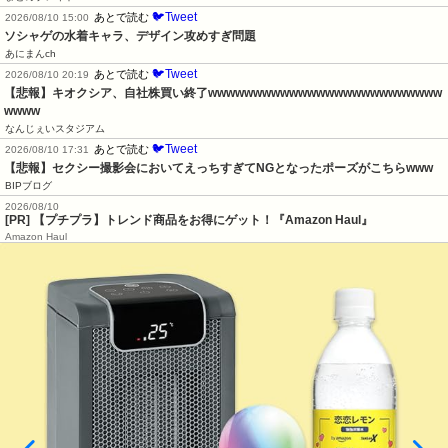
🐦Tweet
あとで読む
2026/08/10 15:00
ソシャゲの水着キャラ、デザイン攻めすぎ問題
あにまんch
🐦Tweet
あとで読む
2026/08/10 20:19
【悲報】キオクシア、自社株買い終了wwwwwwwwwwwwwwwwwwwwwwwwww
wwww
なんじぇいスタジアム
🐦Tweet
あとで読む
2026/08/10 17:31
【悲報】セクシー撮影会においてえっちすぎてNGとなったポーズがこちらwww
BIPブログ
2026/08/10
[PR] 【プチプラ】トレンド商品をお得にゲット！『Amazon Haul』
Amazon Haul