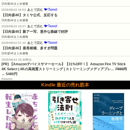
日向坂46まとめ速報
🐦Tweet
あとで読む
2026/08/10 16:53
【日向坂46】タミヤ公式、反応する
日向坂46まとめ速報
🐦Tweet
あとで読む
2026/08/10 10:27
【日向坂46】新アー写、意外な路線で好評
日向坂46まとめ速報
🐦Tweet
あとで読む
2026/08/10 07:10
【日向坂46】座長候補、多すぎ問題
日向坂46まとめ速報
2026/08/10 20:30時点
[PR] 【Amazonデバイスサマーセール】【31%OFF！】 Amazon Fire TV Stick
4K Select | 4Kの高画質ストリーミング | ストリーミングメディアプレ…
7980円
→ 5480円
Amazon
Kindle 最近の売れ筋本