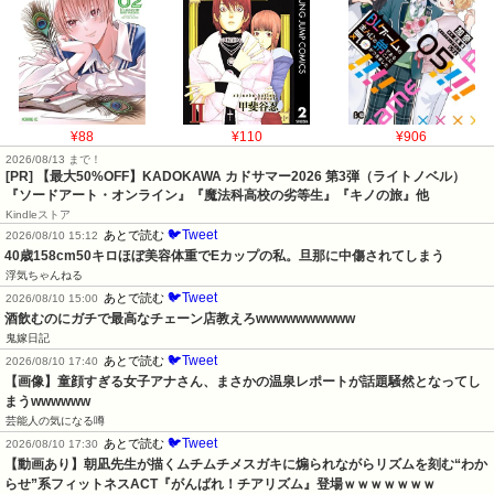
¥88
¥110
¥906
2026/08/13 まで！
[PR]
【最大50%OFF】KADOKAWA カドサマー2026 第3弾（ライトノベル）
『ソードアート・オンライン』『魔法科高校の劣等生』『キノの旅』他
Kindleストア
🐦Tweet
あとで読む
2026/08/10 15:12
40歳158cm50キロほぼ美容体重でEカップの私。旦那に中傷されてしまう
浮気ちゃんねる
🐦Tweet
あとで読む
2026/08/10 15:00
酒飲むのにガチで最高なチェーン店教えろwwwwwwwwww
鬼嫁日記
🐦Tweet
あとで読む
2026/08/10 17:40
【画像】童顔すぎる女子アナさん、まさかの温泉レポートが話題騒然となってし
まうwwwwww
芸能人の気になる噂
🐦Tweet
あとで読む
2026/08/10 17:30
【動画あり】朝凪先生が描くムチムチメスガキに煽られながらリズムを刻む“わか
らせ”系フィットネスACT『がんばれ！チアリズム』登場ｗｗｗｗｗｗｗ