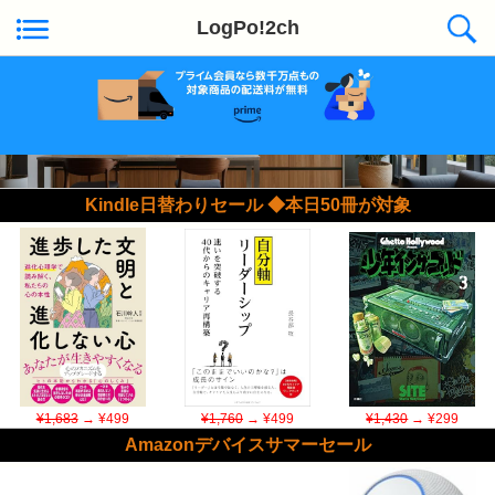
LogPo!2ch
Kindle日替わりセール ◆本日50冊が対象
¥1,683
→ ¥499
¥1,760
→ ¥499
¥1,430
→ ¥299
Amazonデバイスサマーセール