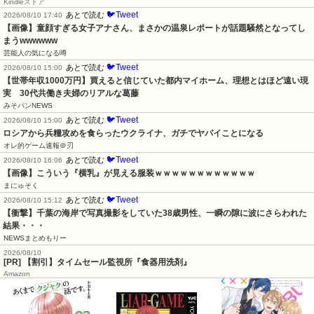
Kindleストア
🐦Tweet
あとで読む
2026/08/10 17:40
【画像】童顔すぎる女子アナさん、まさかの温泉レポートが話題騒然となってし
まうwwwwww
芸能人の気になる噂
🐦Tweet
あとで読む
2026/08/10 15:00
【世帯年収1000万円】買えると信じていた都内マイホーム、理想とはほど遠い現
実　30代共働き夫婦のリアルな葛藤
みそパンNEWS
🐦Tweet
あとで読む
2026/08/10 15:00
ロシアから兵糧攻めを食らったウクライナ、ガチでヤバイことになる
オレ的ゲーム速報＠刃
🐦Tweet
あとで読む
2026/08/10 16:06
【画像】こういう『横乳』が見える服装ｗｗｗｗｗｗｗｗｗｗｗｗ
まにゅそく
🐦Tweet
あとで読む
2026/08/10 15:12
【衝撃】千葉の海岸で写真撮影をしていた38歳男性、一瞬の隙に波にさらわれた
結果・・・
NEWSまとめもりー
2026/08/10
[PR] 【割引】タイムセール監視所『食器用洗剤』
Amazon