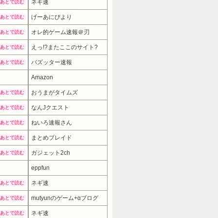
ネギ速
あとで読む
げーあにびより
あとで読む
オレ的ゲーム速報＠刃
あとで読む
えっ!?またここのサイト?
あとで読む
バズッター速報
あとで読む
Amazon
おうまがタイムズ
あとで読む
なんJクエスト
あとで読む
ねいろ速報さん
あとで読む
まとめブレイド
あとで読む
ガジェット2ch
あとで読む
eppfun
ネギ速
あとで読む
mutyunのゲーム+αブログ
あとで読む
ネギ速
あとで読む