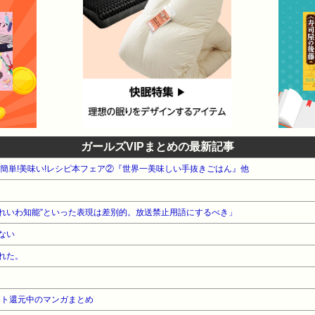
ガールズVIPまとめの最新記事
WA 簡単!美味い!レシピ本フェア②『世界一美味しい手抜きごはん』他
“れいわ知能”といった表現は差別的。放送禁止用語にするべき」
ない
れた。
ント還元中のマンガまとめ