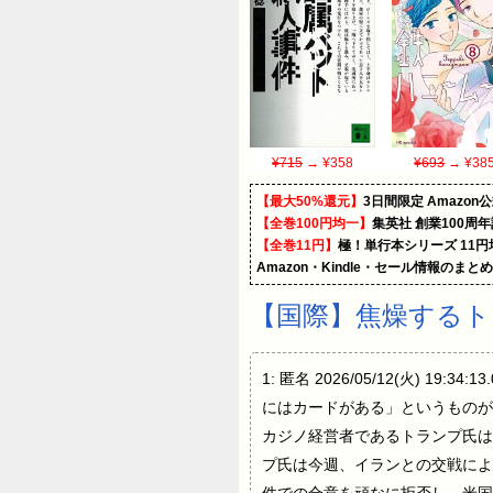
¥715
→ ¥358
¥693
→ ¥38
【最大50%還元】
3日間限定 Amaz
【全巻100円均一】
集英社 創業100周
【全巻11円】
極！単行本シリーズ 11
Amazon・Kindle・セール情報のまと
【国際】焦燥する
1: 匿名 2026/05/12(火) 1
にはカードがある」というものが
カジノ経営者であるトランプ氏は
プ氏は今週、イランとの交戦によ
件での合意を頑なに拒否し、米国