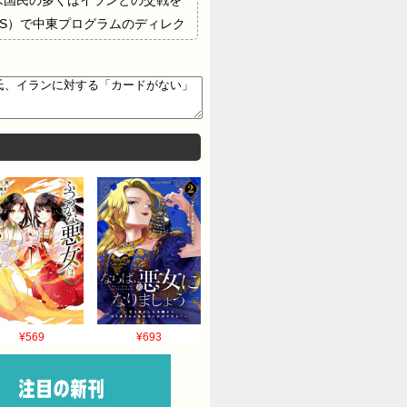
IS）で中東プログラムのディレク
は全くないように思える」と指
をはじめとする多くの幹部を瞬く
さらに、米国と同盟関係にある湾
てきた安定という評判を揺るが
¥569
¥693