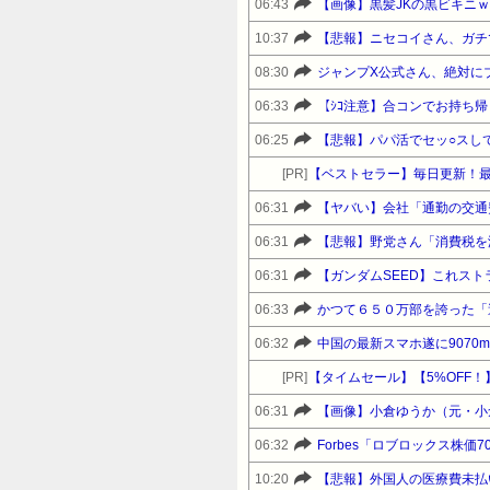
06:43
【画像】黒髪JKの黒ビキニ
10:37
【悲報】ニセコイさん、ガチ
08:30
ジャンプX公式さん、絶対に
06:33
06:25
【悲報】パパ活でセッ○スし
[PR]
【ベストセラー】毎日更新！
06:31
【ヤバい】会社「通勤の交通
06:31
06:31
【ガンダムSEED】これス
06:33
かつて６５０万部を誇った「
06:32
中国の最新スマホ遂に9070
[PR]
06:31
【画像】小倉ゆうか（元・小
06:32
Forbes「ロブロックス株価
10:20
【悲報】外国人の医療費未払