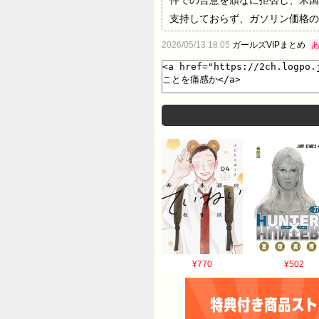
支持しておらず、ガソリン価格の
ターを務めるモナ・ヤコビアン氏
2026/05/13 18:05
ガールズVIPまとめ
摘する。 トランプ氏は2月28
間に害した。 だが、イランは速
岸諸国にミサイルや無人機による
した。 つづきはこちら…
¥770
¥502