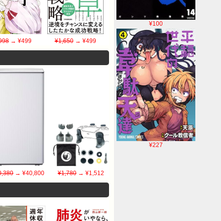
¥100
998
→ ¥499
¥1,650
→ ¥499
¥227
0,380
→ ¥40,800
¥1,780
→ ¥1,512