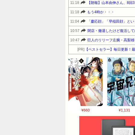
11:18
【朗報】山本由伸さん、8回3失
11:18
もう4時か・・・
11:04
「慶応顔」「早稲田顔」とい
10:57
閉店・撤退したけど復活して
10:47
巨人のリリーフ左腕・高梨雄
[PR]
【ベストセラー】毎日更新！
¥660
¥1,131