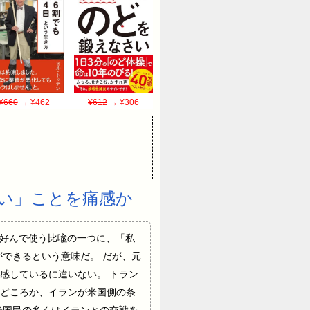
¥660
→ ¥462
¥612
→ ¥306
い」ことを痛感か
ンプ米大統領が好んで使う比喩の一つに、「私
できるという意味だ。 だが、元
感しているに違いない。 トラン
どころか、イランが米国側の条
米国民の多くはイランとの交戦を