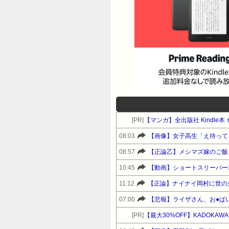
[PR]
【マンガ】全出版社 Kindl
08:03
【画像】女子高生「え待って
08:57
【正論乙】メシマズ嫁のご飯
10:45
【動画】ショートスリーパー
11:12
【正論】ナイナイ岡村に世の
07:00
【悲報】ライザさん、お●ぱ
[PR]
【最大30%OFF】KADOKAWA