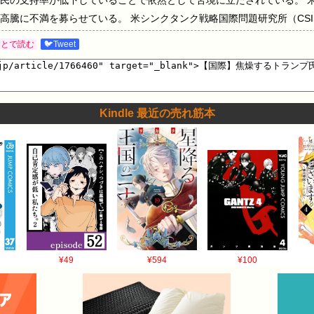
高騰に不満を募らせている。 米シンクタンク戦略国際問題研究所（CS
は、「現時点で、トランプ大統領に良いカードはほとんどない、あるい
あとで読む
🐦Tweet
日、イスラエルと共同でイランを攻撃し、前最高指導者アリ・ハメネイ師
やかに反撃に転じ、エネルギー輸送の要衝ホルムズ海峡を事実上封鎖。 
攻撃を繰り返し、石油資源に恵まれたこれらの国々が苦労して築き上げ
Kindle 最近の売れ筋本
¥49
¥594
¥100