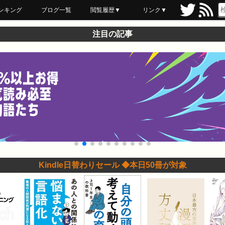
ンキング
ブログ一覧
閲覧履歴▼
リンク▼
ブックマーク
最近読んだ
あとで読む
ネットスーパー
飲食店舗用品
セール情報
注目の記事
Kindle日替わりセール ◆本日50冊が対象