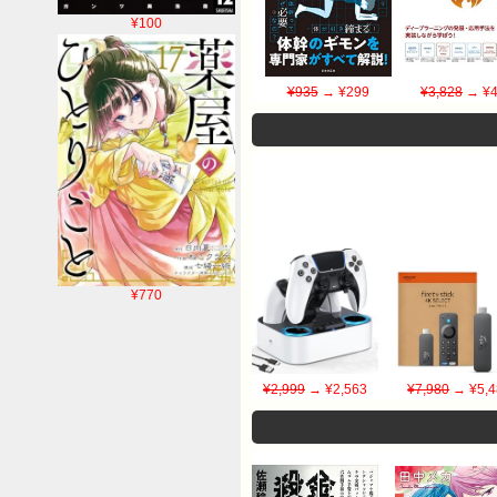
¥100
¥935
→ ¥299
¥3,828
→ ¥4
¥770
¥2,999
→ ¥2,563
¥7,980
→ ¥5,4