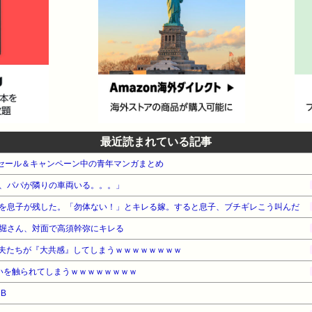
最近読まれている記事
e本 セール＆キャンペーン中の青年マンガまとめ
、パパが隣りの車両いる。。。」
を息子が残した。「勿体ない！」とキレる嫁。すると息子、ブチギレこう叫んだ
堀さん、対面で高須幹弥にキレる
夫たちが『大共感』してしまうｗｗｗｗｗｗｗｗ
いを触られてしまうｗｗｗｗｗｗｗｗ
 B