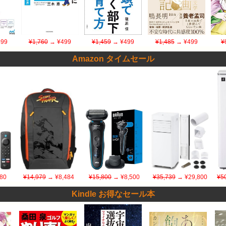
99
¥1,760
→ ¥499
¥1,459
→ ¥499
¥1,485
→ ¥499
¥
Amazon タイムセール
80
¥14,979
→ ¥8,484
¥15,800
→ ¥8,500
¥35,739
→ ¥29,800
¥5
Kindle お得なセール本