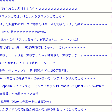
ｗｗｗｗｗｗ
で許されない悪行をやらかすｗｗｗｗｗｗｗｗｗｗｗｗｗ
ブロックしてはいけない人をブロックしてしまう・・・
【ｼｺ注意】合コンでお持ち帰りした変態女のマ◯コに亀頭だけ突っ込んで寝たフリした結果ｗｗｗｗｗｗｗｗｗｗｗ
てきた結果ｗｗｗｗｗｗｗｗwwww
最近みんながリアルに買っている商品まとめ 本・マンガ編
費5万円ね」俺「…徒歩(0円)で行くかｗ」←これｗｗｗｗｗｗｗ
【悲報】野党さん「消費税を減税しろ！」政府「減税するわｗ」野党さん「減税するな！」ｗｗｗｗｗｗｗｗｗｗ
トライク奪われてたらほぼ終わってない…？
週刊少年ジャンプ」、発行部数が初の100万部割れ
mAh（そこらの最新スマホの約2倍）のバッテリーを積んでしまうｗｗｗ
【タイムセール】【5%OFF！】 eppfun ワイヤレス ゲーミングイヤホン Bluetooth 5.2 Quest3 PS5 Switch 用 LE Audio 対応 (2.4G USB-Cトランスミッター 付属) 30ms超低遅延 ENC通話ノイズリダクション IPX5防水規格 最大24時間再生
倉優香）が水着グラビア復帰
70％急落でXboxに千載一遇の好機到来」
いが多すぎたので病院が外国人の治療を断るようになってしまう