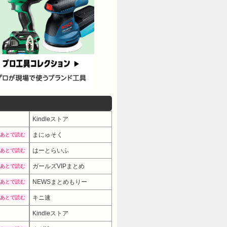
Kindleストア
まにゅそく
あとで読む
はーとらいふ
あとで読む
ガールズVIPまとめ
あとで読む
NEWSまとめもりー
あとで読む
キニ速
あとで読む
Kindleストア