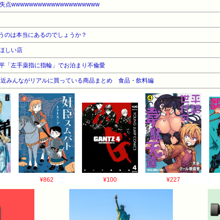
点wwwwwwwwwwwwwwwwwwww
うのは本当にあるのでしょうか？
ほしい店
平「左手薬指に指輪」でお泊まり不倫愛
最近みんながリアルに買っている商品まとめ 食品・飲料編
¥862
¥100
¥227