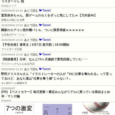
リスタート!』他
Kindleストア
🐦Tweet
あとで読む
2026/08/06 20:20
冨里奈央ちゃん、罰ゲームのセミをずっと気にしてたｗ【乃木坂46】
芸能人の気になる噂
🐦Tweet
あとで読む
2026/08/06 22:00
隣家のエアコン室外機バトル、ついに限界突破ｗｗｗｗｗｗ
もみあげチャ～シュ～
🐦Tweet
あとで読む
2026/08/06 22:00
【予告先発】達孝太｜8月7日 楽天戦｜18:00開始
ファイターズ王国
🐦Tweet
あとで読む
2026/08/06 22:00
【戦後最長】日本、なんと74ヶ月連続で景気回復していた‥‥
ライフハックちゃんねる弐式
🐦Tweet
あとで読む
2026/08/06 21:30
野田クリスタルさん「イラストレーターの人が『AIに仕事を奪われる』って言っ
てるけど、あなた達は"仕事を奪う側"じゃない？」
オレ的ゲーム速報＠刃
2026/08/07
[PR] 【ベストセラー】毎日更新！最近みんながリアルに買っている商品まとめ
本・マンガ編
Amazon