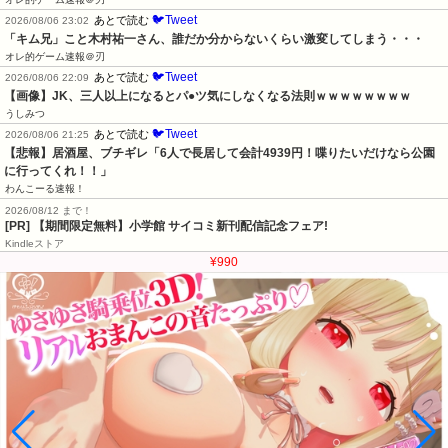
🐦Tweet
あとで読む
2026/08/06 23:02
「キム兄」こと木村祐一さん、誰だか分からないくらい激変してしまう・・・
オレ的ゲーム速報＠刃
🐦Tweet
あとで読む
2026/08/06 22:09
【画像】JK、三人以上になるとパ●ツ気にしなくなる法則ｗｗｗｗｗｗｗｗ
うしみつ
🐦Tweet
あとで読む
2026/08/06 21:25
【悲報】居酒屋、ブチギレ「6人で長居して会計4939円！喋りたいだけなら公園
に行ってくれ！！」
わんこーる速報！
2026/08/12 まで！
[PR] 【期間限定無料】小学館 サイコミ新刊配信記念フェア!
Kindleストア
¥990