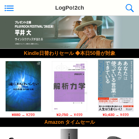
LogPo!2ch
Kindle日替わりセール ◆本日50冊が対象
¥880
→ ¥299
¥2,750
→ ¥499
¥1,430
→ ¥499
Amazon タイムセール