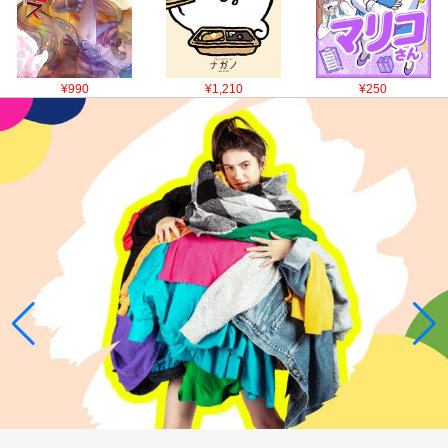
¥990
¥1,210
¥250