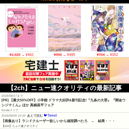
¥1,320
→ ¥462
¥990
→ ¥495
¥704
→ ¥352
【2ch】ニュー速クオリティの最新記事
2026/08/17まで
[PR] 【最大50%OFF】小学館 ドラマ大好評&新刊記念!『九条の大罪』 『闇金ウ
シジマくん』ほか 真鍋昌平フェア
Kindleストア
🐦Tweet
あとで読む
2026/08/06 23:45
【画像あり】ランドクルーザー欲しいから値段調べたろ　←　結果・・・
【2ch】ニュー速クオリティ