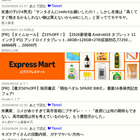
🐦Tweet
あとで読む
2026/08/06 21:57
友達の子(小4男児)「サンタさんにswitchお願いしたの！」しかし友達は「高くて
すぐ飽きるかもしれない物は買えないからwiiにした」と言っててモヤモヤ。
怒り新党
2026/08/07 01:00時点
[PR] 【タイムセール】【33%OFF！】 【2026新登場 Android16 タブレット 11
インチ】P11 アンドロイドタブレット, 48GB+128GB+2TB拡張対応,T7250…
30900円
→ 20800円
BIRDCLAW
2026/08/19 まで！
[PR] 【最大50%OFF】秋田書店 「弱虫ペダル SPARE BIKE」 最新16巻発売記念
フェア!
Kindleストア
🐦Tweet
あとで読む
2026/08/06 21:00
米農家、コメが余りすぎて高市首相にブチギレ・・・「政府には何の期待もでき
ない。高市総理は何を考えているのかな。もう愛想尽かした」
オレ的ゲーム速報＠刃
🐦Tweet
あとで読む
2026/08/06 20:00
キズナアイさんの活動内容、ガチでヤバい方向へ
オレ的ゲーム速報＠刃