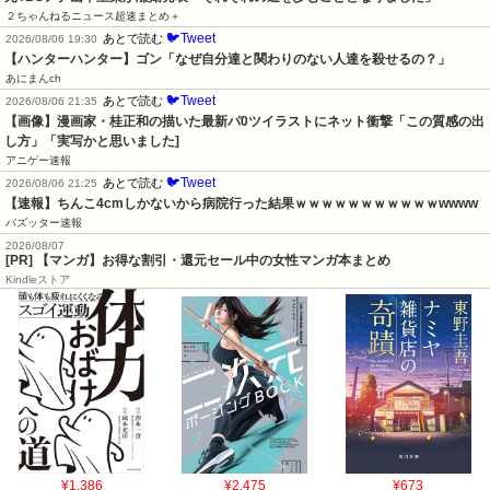
２ちゃんねるニュース超速まとめ＋
🐦Tweet
あとで読む
2026/08/06 19:30
【ハンターハンター】ゴン「なぜ自分達と関わりのない人達を殺せるの？」
あにまんch
🐦Tweet
あとで読む
2026/08/06 21:35
【画像】漫画家・桂正和の描いた最新パ0ツイラストにネット衝撃「この質感の出
し方」「実写かと思いました]
アニゲー速報
🐦Tweet
あとで読む
2026/08/06 21:25
【速報】ちんこ4cmしかないから病院行った結果ｗｗｗｗｗｗｗｗｗｗｗwwww
バズッター速報
2026/08/07
[PR] 【マンガ】お得な割引・還元セール中の女性マンガ本まとめ
Kindleストア
¥1,386
¥2,475
¥673