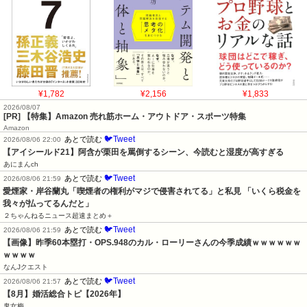
¥1,782
¥2,156
¥1,833
2026/08/07
[PR] 【特集】Amazon 売れ筋ホーム・アウトドア・スポーツ特集
Amazon
🐦Tweet
あとで読む
2026/08/06 22:00
【アイシールド21】阿含が栗田を罵倒するシーン、今読むと湿度が高すぎる
あにまんch
🐦Tweet
あとで読む
2026/08/06 21:59
愛煙家・岸谷蘭丸「喫煙者の権利がマジで侵害されてる」と私見 「いくら税金を
我々が払ってるんだと」
２ちゃんねるニュース超速まとめ＋
🐦Tweet
あとで読む
2026/08/06 21:59
【画像】昨季60本塁打・OPS.948のカル・ローリーさんの今季成績ｗｗｗｗｗｗ
ｗｗｗｗ
なんJクエスト
🐦Tweet
あとで読む
2026/08/06 21:57
【8月】婚活総合トピ【2026年】
鬼女梅