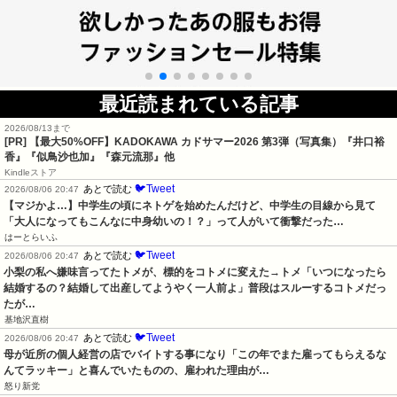
最近読まれている記事
2026/08/13まで
[PR]
【最大50%OFF】KADOKAWA カドサマー2026 第3弾（写真集）『井口裕
香』『似鳥沙也加』『森元流那』他
Kindleストア
🐦Tweet
あとで読む
2026/08/06 20:47
【マジかよ…】中学生の頃にネトゲを始めたんだけど、中学生の目線から見て
「大人になってもこんなに中身幼いの！？」って人がいて衝撃だった…
はーとらいふ
🐦Tweet
あとで読む
2026/08/06 20:47
小梨の私へ嫌味言ってたトメが、標的をコトメに変えた→トメ「いつになったら
結婚するの？結婚して出産してようやく一人前よ」普段はスルーするコトメだっ
たが…
基地沢直樹
🐦Tweet
あとで読む
2026/08/06 20:47
母が近所の個人経営の店でバイトする事になり「この年でまた雇ってもらえるな
んてラッキー」と喜んでいたものの、雇われた理由が…
怒り新党