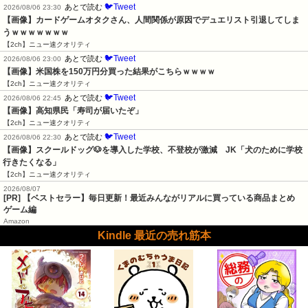
🐦Tweet
あとで読む
2026/08/06 23:30
【画像】カードゲームオタクさん、人間関係が原因でデュエリスト引退してしま
うｗｗｗｗｗｗｗ
【2ch】ニュー速クオリティ
🐦Tweet
あとで読む
2026/08/06 23:00
【画像】米国株を150万円分買った結果がこちらｗｗｗｗ
【2ch】ニュー速クオリティ
🐦Tweet
あとで読む
2026/08/06 22:45
【画像】高知県民「寿司が届いたぞ」
【2ch】ニュー速クオリティ
🐦Tweet
あとで読む
2026/08/06 22:30
【画像】スクールドッグ🐶を導入した学校、不登校が激減　JK「犬のために学校
行きたくなる」
【2ch】ニュー速クオリティ
2026/08/07
[PR] 【ベストセラー】毎日更新！最近みんながリアルに買っている商品まとめ
ゲーム編
Amazon
Kindle 最近の売れ筋本