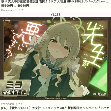
取り 真ん中野菜室 静音設計 右開き 3ドア 大容量 HR-K280LS スペースグレー …
55800円
→ 49980円
Hisense(ハイセンス)
¥1,188
2026/08/16 まで！
[PR] 【最大70%OFF】芳文社 FUZコミックス8月 新刊配信キャンペーン『チハヤ