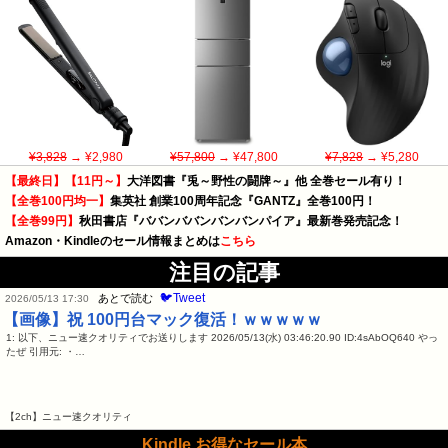
¥3,828
→ ¥2,980
¥57,800
→ ¥47,800
¥7,828
→ ¥5,280
【最終日】【11円～】
大洋図書『兎～野性の闘牌～』他 全巻セール有り！
【全巻100円均一】
集英社 創業100周年記念『GANTZ』全巻100円！
【全巻99円】
秋田書店『ババンババンバンバンパイア』最新巻発売記念！
Amazon・Kindleのセール情報まとめは
こちら
注目の記事
🐦Tweet
あとで読む
2026/05/13 17:30
【画像】祝 100円台マック復活！ｗｗｗｗｗ
1: 以下、ニュー速クオリティでお送りします 2026/05/13(水) 03:46:20.90 ID:4sAbOQ640 やっ
たぜ 引用元: ・…
【2ch】ニュー速クオリティ
Kindle お得なセール本