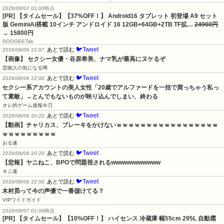
2026/08/07 01:00時点
[PR] 【タイムセール】【37%OFF！】 Android16 タブレット 初登場 A9 セット
版 GeminiAi搭載 10インチ アンドロイド 16 12GB+64GB+2TB TF拡…
24900円
→ 15800円
DOOGEETab
🐦Tweet
あとで読む
2026/08/06 22:07
【画像】 セクシー女優・谷原希美、ナマ乳が最高にヌケるぞ
芸能人の気になる噂
🐦Tweet
あとで読む
2026/08/06 22:00
セクシー系アカウントの美人女性「20歳でアルファードを一括で買っちゃう私っ
て素敵」→とんでもないものが映り込んでしまい、終わる
オレ的ゲーム速報＠刃
🐦Tweet
あとで読む
2026/08/06 20:20
【動画】チャリカス、ブレーキをかけないｗｗｗｗｗｗｗｗｗｗｗｗｗｗｗｗｗ
ｗｗｗｗｗｗｗｗｗ
おる速
🐦Tweet
あとで読む
2026/08/06 20:20
【悲報】ヤニねこ、BPOで問題視されるwwwwwwwwwww
キニ速
🐦Tweet
あとで読む
2026/08/06 22:00
木村昴って今の声優で一番儲けてる？
VIPワイドガイド
2026/08/07 01:00時点
[PR] 【タイムセール】【10%OFF！】 ハイセンス 冷蔵庫 幅55cm 295L 自動霜