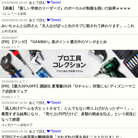
🐦Tweet
あとで読む
2026/08/06 20:00
【画像】『新しい学校のリーダーズ』のボーカルが制服を脱いだ結果ｗｗｗｗ
ついんてーる速報
🐦Tweet
あとで読む
2026/08/06 20:00
みいちゃんと山田さん「主人公がぽっと出のモブに殺されて終わります」←これ
お料理速報
2026/08/07
[PR] 【マンガ】『GANMA!』高ポイント還元中のマンガまとめ
Kindleストア
2026/08/13 まで！
[PR] 【最大30%OFF】講談社 夏電書2026「Dチャレ」対策にも! ディズニーマニ
ア必読本フェア
Kindleストア
🐦Tweet
あとで読む
2026/08/06 19:30
「成人向けゲームを大ヒットさせて、とんでもない売り上げが入ったぞー！」→
最悪すぎる結果になり、「売り上げ0円だけど、多額の税金を払え」という状況に
なって絶望
オレ的ゲーム速報＠刃
🐦Tweet
あとで読む
2026/08/06 19:29
元TBSアナ山本里菜が離婚発表「それぞれの道を歩むこととなりました」