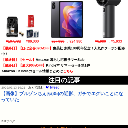
¥107,782
→ ¥89,000
¥27,980
→ ¥24,980
¥6,980
→ ¥5,933
【最終日】【ほぼ全巻39%OFF】
集英社 創業100周年記念！人気作クーポン配布
中！
【最終日】【セール】
Amazon 暮らし応援サマーSale
【最終日】【最大90%OFF】
Kindle本 サマーセール第1弾
Amazon・Kindleのセール情報まとめは
こちら
注目の記事
🐦Tweet
あとで読む
2026/05/13 16:21
【画像】ブルゾンちえみ(35)の近影、ガチでエグいことにな
っていた
BIPブログ