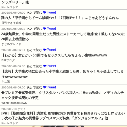
ンラズベリー』他
Kindleストア
🐦Tweet
あとで読む
2026/08/06 06:00
謎の人「甲子園からドーム移転ｲﾔｯ！！7回制ｲﾔｯ！！」←じゃあどうすんねん
日刊やきう速報
🐦Tweet
あとで読む
2026/08/06 06:02
24歳無職女、中学の同級生だった男性にストーカーして逮捕 全く親しくないのに
20回以上物品贈る
まとめブレイド
🐦Tweet
あとで読む
2026/08/06 06:01
【わかる】女とかいう1回でもセックスしたらちょろい生物wwwwww
BIPブログ
🐦Tweet
あとで読む
2026/08/06 06:00
【悲報】大学生の頃に出会った小学生と結婚した男、めちゃくちゃ炎上してしま
うwwwwwwwww
キニ速
🐦Tweet
あとで読む
2026/08/06 06:00
◆プレミア◆冨安健洋、クリスタル・パレス加入へ！HereWeGo!! メディカルチ
ェック後正式契約の予定
WorldFootballNewS
2026/08/13 まで！
[PR] 【期間限定無料】講談社 夏電書2026 異世界でも翻弄されっぱなし!? かわい
い女の子が魅力の異世界ラブコメマンガ特集!『ダンジョンエルフ』他
Kindleストア