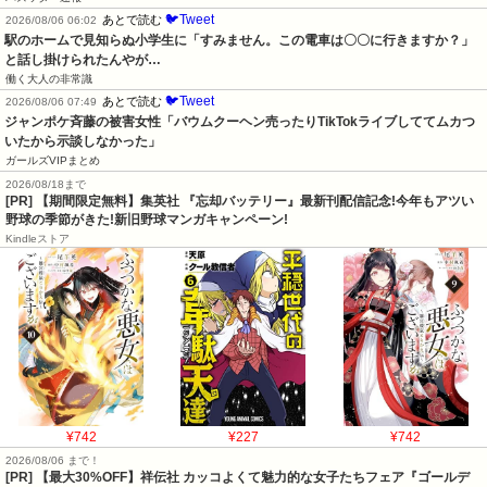
🐦Tweet
あとで読む
2026/08/06 06:02
駅のホームで見知らぬ小学生に「すみません。この電車は〇〇に行きますか？」
と話し掛けられたんやが…
働く大人の非常識
🐦Tweet
あとで読む
2026/08/06 07:49
ジャンポケ斉藤の被害女性「バウムクーヘン売ったりTikTokライブしててムカつ
いたから示談しなかった」
ガールズVIPまとめ
2026/08/18まで
[PR] 【期間限定無料】集英社 『忘却バッテリー』最新刊配信記念!今年もアツい
野球の季節がきた!新旧野球マンガキャンペーン!
Kindleストア
¥742
¥227
¥742
2026/08/06 まで！
[PR] 【最大30%OFF】祥伝社 カッコよくて魅力的な女子たちフェア『ゴールデ