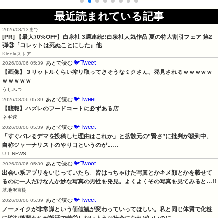
最近読まれている記事
2026/08/13まで
[PR] 【最大70%OFF】白泉社 3週連続!!白泉社人気作品 夏の特大割引フェア 第2
弾③『コレットは死ぬことにした』他
Kindleストア
🐦Tweet
あとで読む
2026/08/06 05:39
【画像】３リットルくらい搾り取ってきそうなミクさん、発見されるｗｗｗｗｗ
ｗｗｗｗｗ
うしみつ
🐦Tweet
あとで読む
2026/08/06 05:39
【悲報】ハズレのフードコートに必ずある店
ネギ速
🐦Tweet
あとで読む
2026/08/06 05:39
「すぐバレるデマを投稿した理由はこれか」と拡散元の”賢さ”に批判が殺到中、
自称ジャーナリストのやり口というのが……
U-1 NEWS
🐦Tweet
あとで読む
2026/08/06 05:39
出会い系アプリをいじっていたら、皆はっちゃけた写真とかキメ顔とかを載せて
るのに一人だけなんか妙な写真の男性を発見。よくよくその写真を見てみると…!!
基地沢直樹
🐦Tweet
あとで読む
2026/08/06 05:39
ノーメイクが非常識という価値観が変わっていってほしい。私と同じ体質で化粧