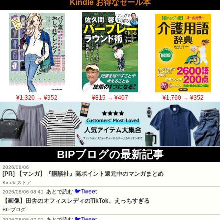
Kindle お得なセール本
¥1,320
→ ¥352
¥815
→ ¥407
¥1,760
→ ¥352
BIPブログの最新記事
2026/08/06
[PR] 【マンガ】『講談社』高ポイント還元中のマンガまとめ
Kindleストア
🐦Tweet
あとで読む
2026/08/06 08:41
【画像】田舎のオフィスレディのTikTok、えっちすぎる
BIPブログ
🐦Tweet
あとで読む
2026/08/06 07:01