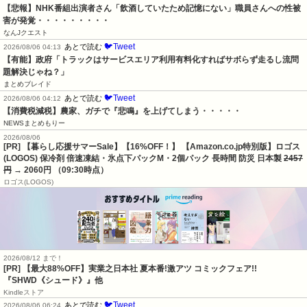
【悲報】NHK番組出演者さん「飲酒していたため記憶にない」職員さんへの性被
害が発覚・・・・・・・・・
なんJクエスト
🐦Tweet
あとで読む
2026/08/06 04:13
【有能】政府「トラックはサービスエリア利用有料化すればサボらず走るし流問
題解決じゃね？」
まとめブレイド
🐦Tweet
あとで読む
2026/08/06 04:12
【消費税減税】農家、ガチで『悲鳴』を上げてしまう・・・・・
NEWSまとめもりー
2026/08/06
[PR] 【暮らし応援サマーSale】【16%OFF！】 【Amazon.co.jp特別版】ロゴス
(LOGOS) 保冷剤 倍速凍結・氷点下パックM・2個パック 長時間 防災 日本製
2457
円
→ 2060円 （09:30時点）
ロゴス(LOGOS)
2026/08/12 まで！
[PR] 【最大88%OFF】実業之日本社 夏本番!激アツ コミックフェア!!
『SHWD《シュード》』他
Kindleストア
🐦Tweet
あとで読む
2026/08/06 06:24