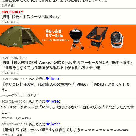
に悩む後輩たちが就活で苦労しないような社会になればいいのに
怒り新党
2026/08/06まで
[PR] 【0円～】スターツ出版 Berry
Kindleストア
2026/08/06 まで！
[PR]
【最大90%OFF】Amazon公式 Kindle本 サマーセール第1弾（医学・薬学）
『運動をしなくても血糖値がみるみる下がる食べ方大全』他
Kindleストア
🐦Tweet
あとで読む
2026/08/06 06:02
【ポリコレ】任天堂、FEの主人公の性別を「TypeA」「TypeB」と言ってしま
う…
mutyunのゲーム+αブログ
🐦Tweet
あとで読む
2026/08/06 06:03
t.A.T.u.のドタキャンは「Ｍステ」だけじゃない！ はしのえみ「来なかったんです
よ…」
watch＠２ちゃんねる
🐦Tweet
あとで読む
2026/08/06 06:25
【驚愕】ワイ将、ナンパ即日Hを経験してしまうｗｗｗｗｗｗｗｗｗｗwwww
バズッター速報