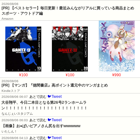
2026/08/06
[PR] 【ベストセラー】毎日更新！最近みんながリアルに買っている商品まとめ
スポーツ・アウトドア編
Amazon
¥100
¥100
¥990
2026/08/06
[PR] 【マンガ】『徳間書店』高ポイント還元中のマンガまとめ
Kindleストア
🐦Tweet
あとで読む
2026/08/06 06:07
大谷翔平、今日二本目となる第26号2ランホームラ
ン！！！！！！！！！！！！！！！！！！！！！！
なんじぇいスタジアム
🐦Tweet
あとで読む
2026/08/06 06:03
【画像】お●ぱいピアノさん尻を出すwwwwww
いたしん！
🐦Tweet
あとで読む
2026/08/06 04:13