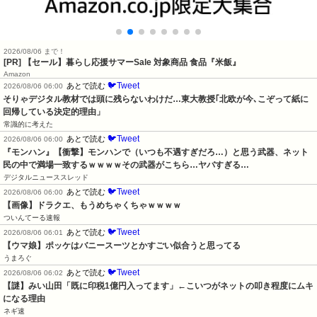
2026/08/06 まで！
[PR]
【セール】暮らし応援サマーSale 対象商品 食品『米飯』
Amazon
🐦Tweet
あとで読む
2026/08/06 06:00
そりゃデジタル教材では頭に残らないわけだ…東大教授｢北欧が今､こぞって紙に
回帰している決定的理由」
常識的に考えた
🐦Tweet
あとで読む
2026/08/06 06:00
『モンハン』【衝撃】モンハンで（いつも不遇すぎだろ…）と思う武器、ネット
民の中で満場一致するｗｗｗｗその武器がこちら…ヤバすぎる…
デジタルニューススレッド
🐦Tweet
あとで読む
2026/08/06 06:00
【画像】ドラクエ、もうめちゃくちゃｗｗｗｗ
ついんてーる速報
🐦Tweet
あとで読む
2026/08/06 06:01
【ウマ娘】ポッケはバニースーツとかすごい似合うと思ってる
うまろぐ
🐦Tweet
あとで読む
2026/08/06 06:02
【謎】みい山田「既に印税1億円入ってます」←こいつがネットの叩き程度にムキ
になる理由
ネギ速