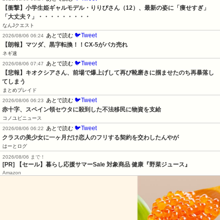
【衝撃】小学生姫ギャルモデル・りりぴさん（12）、最新の姿に「痩せすぎ」
「大丈夫？」・・・・・・・・・
なんJクエスト
🐦Tweet
あとで読む
2026/08/06 06:24
【朗報】マツダ、黒字転換！！CX-5がバカ売れ
ネギ速
🐦Tweet
あとで読む
2026/08/06 07:47
【悲報】キオクシアさん、前場で爆上げして再び靴磨きに掴ませたのち再暴落し
てしまう
まとめブレイド
🐦Tweet
あとで読む
2026/08/06 06:23
赤十字、スペイン領セウタに殺到した不法移民に物資を支給
コノユビニュース
🐦Tweet
あとで読む
2026/08/06 06:22
クラスの美少女に一ヶ月だけ恋人のフリする契約を交わしたんやが
はーとログ
2026/08/06 まで！
[PR]
【セール】暮らし応援サマーSale 対象商品 健康『野菜ジュース』
Amazon