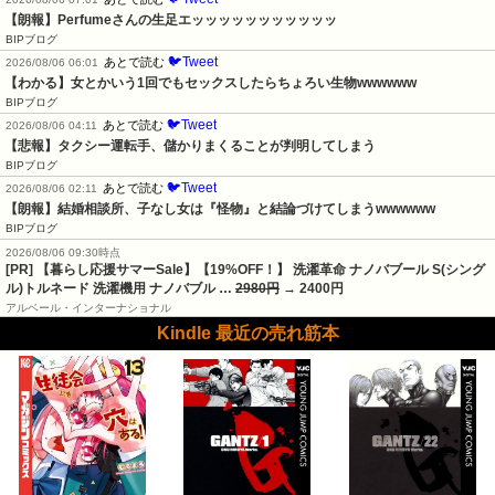
【朗報】Perfumeさんの生足エッッッッッッッッッッッ
BIPブログ
🐦Tweet
あとで読む
2026/08/06 06:01
【わかる】女とかいう1回でもセックスしたらちょろい生物wwwwww
BIPブログ
🐦Tweet
あとで読む
2026/08/06 04:11
【悲報】タクシー運転手、儲かりまくることが判明してしまう
BIPブログ
🐦Tweet
あとで読む
2026/08/06 02:11
【朗報】結婚相談所、子なし女は『怪物』と結論づけてしまうwwwwww
BIPブログ
2026/08/06 09:30時点
[PR] 【暮らし応援サマーSale】【19%OFF！】 洗濯革命 ナノバブール S(シング
ル)トルネード 洗濯機用 ナノバブル …
2980円
→ 2400円
アルベール・インターナショナル
Kindle 最近の売れ筋本