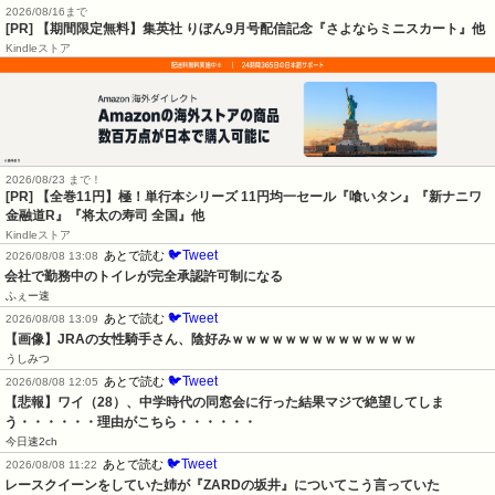
2026/08/16まで
[PR] 【期間限定無料】集英社 りぼん9月号配信記念『さよならミニスカート』他
Kindleストア
2026/08/23 まで！
[PR]
【全巻11円】極！単行本シリーズ 11円均一セール『喰いタン』『新ナニワ
金融道R』『将太の寿司 全国』他
Kindleストア
🐦Tweet
あとで読む
2026/08/08 13:08
会社で勤務中のトイレが完全承認許可制になる
ふぇー速
🐦Tweet
あとで読む
2026/08/08 13:09
【画像】JRAの女性騎手さん、陰好みｗｗｗｗｗｗｗｗｗｗｗｗｗｗ
うしみつ
🐦Tweet
あとで読む
2026/08/08 12:05
【悲報】ワイ（28）、中学時代の同窓会に行った結果マジで絶望してしま
う・・・・・・理由がこちら・・・・・・
今日速2ch
🐦Tweet
あとで読む
2026/08/08 11:22
レースクイーンをしていた姉が『ZARDの坂井』についてこう言っていた