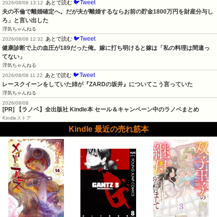
🐦Tweet
あとで読む
2026/08/08 13:12
夫の不倫で離婚確定へ。だが夫が離婚するならお前の貯金1800万円を財産分与し
ろ」と言い出した
浮気ちゃんねる
🐦Tweet
あとで読む
2026/08/08 12:32
健康診断で上の血圧が189だった俺。嫁に打ち明けると嫁は「私の料理は間違っ
てない」
浮気ちゃんねる
🐦Tweet
あとで読む
2026/08/08 11:22
レースクイーンをしていた姉が『ZARDの坂井』についてこう言っていた
浮気ちゃんねる
2026/08/08
[PR] 【ラノベ】全出版社 Kindle本 セール＆キャンペーン中のラノベまとめ
Kindleストア
Kindle 最近の売れ筋本