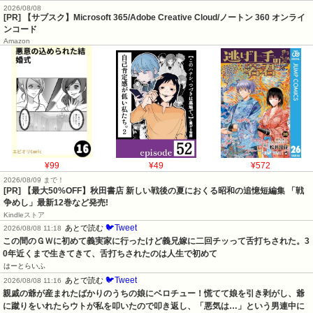
2026/08/08
[PR] 【サブスク】Microsoft 365/Adobe Creative Cloud/ノートン 360 オンライ
ンコード
Amazon
¥99
¥49
¥572
2026/08/09 まで！
[PR] 【最大50%OFF】秋田書店 新しい戦後の夏におくる昭和の追憶短編集 「戦
争めし」最新12巻など発売!
Kindleストア
🐦Tweet
あとで読む
2026/08/08 11:18
この間のＧＷに初めて義実家に行ったけど義兄嫁に二回チッって舌打ちされた。3
0年近くまで生きてきて、舌打ちされたのは人生で初めて
はーとらいふ
🐦Tweet
あとで読む
2026/08/08 11:16
親戚の爺が産まれたばかりのうちの娘にベロチュー！慌てて娘を引き剥がし、爺
に蹴りをいれたらウトが私を叩いたので叩き返し、「悪気は…」という男連中に