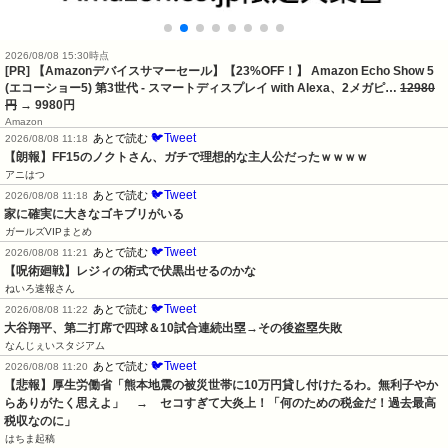
2026/08/08 15:30時点
[PR] 【Amazonデバイスサマーセール】【23%OFF！】 Amazon Echo Show 5
(エコーショー5) 第3世代 - スマートディスプレイ with Alexa、2メガピ…
12980
円
→ 9980円
Amazon
🐦Tweet
あとで読む
2026/08/08 11:18
【朗報】FF15のノクトさん、ガチで理想的な主人公だったｗｗｗｗ
アニはつ
🐦Tweet
あとで読む
2026/08/08 11:18
家に確実に大きなゴキブリがいる
ガールズVIPまとめ
🐦Tweet
あとで読む
2026/08/08 11:21
【呪術廻戦】レジィの術式で伏黒出せるのかな
ねいろ速報さん
🐦Tweet
あとで読む
2026/08/08 11:22
大谷翔平、第二打席で四球＆10試合連続出塁→その後盗塁失敗
なんじぇいスタジアム
🐦Tweet
あとで読む
2026/08/08 11:20
【悲報】厚生労働省「熊本地震の被災世帯に10万円貸し付けたるわ。無利子やか
らありがたく思えよ」　→　セコすぎて大炎上！「何のための税金だ！過去最高
税収なのに」
はちま起稿