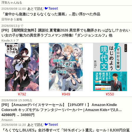
浮気ちゃんねる
🐦Tweet
あとで読む
2026/08/08 11:00
「途中から急激につまらなくなった漫画」←思い浮かべた作品
日刊やきう速報
2026/08/13まで
[PR] 【期間限定無料】講談社 夏電書2026 異世界でも翻弄されっぱなし!? かわい
い女の子が魅力の異世界ラブコメマンガ特集!『ダンジョンエルフ』他
Kindleストア
¥792
¥949
¥550
2026/08/08 15:30時点
[PR] 【Amazonデバイスサマーセール】【19%OFF！】 Amazon Kindle
Colorsoft キッズモデル ファンタジーリバーカバー | Amazon Kids+で2,0…
42980円
→ 34980円
Amazon
🐦Tweet
あとで読む
2026/08/08 11:20
『ろくでなしBLUES』全25巻すべて「50％ポイント還元」セール！8,930円分返