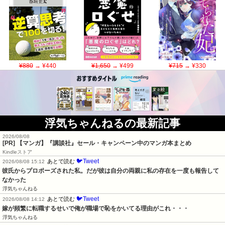
¥880
→ ¥440
¥1,650
→ ¥499
¥715
→ ¥330
浮気ちゃんねるの最新記事
2026/08/08
[PR] 【マンガ】『講談社』セール・キャンペーン中のマンガ本まとめ
Kindleストア
🐦Tweet
あとで読む
2026/08/08 15:12
彼氏からプロポーズされた私。だが彼は自分の両親に私の存在を一度も報告して
なかった
浮気ちゃんねる
🐦Tweet
あとで読む
2026/08/08 14:12
嫁が頻繁に転職するせいで俺が職場で恥をかいてる理由がこれ・・・
浮気ちゃんねる