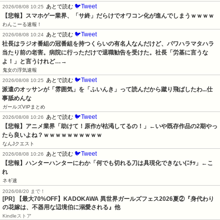
🐦Tweet
あとで読む
2026/08/08 10:25
【悲報】スマホゲー業界、「サ終」だらけでオワコン化が進んでしまうｗｗｗｗ
わんこーる速報！
🐦Tweet
あとで読む
2026/08/08 10:24
社長はラジオ番組の冠番組を持つくらいの有名人なんだけど、パワハラマタハラ
当たり前の老害。病院に行っただけで退職勧告を受けた。社長「労基に言うな
よ！」と言うけれど…→
鬼女の浮気速報
🐦Tweet
あとで読む
2026/08/08 10:25
派遣のオッサンが「雰囲気」を「ふいんき」って読んだから蹴り飛ばしたわ...仕
事舐めんな
ガールズVIPまとめ
🐦Tweet
あとで読む
2026/08/08 10:26
【悲報】アニメ業界「助けて！原作が枯渇してるの！」←いや既存作品の2期やっ
たら良いよね？ｗｗｗｗｗｗｗｗｗｗ
なんJクエスト
🐦Tweet
あとで読む
2026/08/08 10:26
【悲報】ハンターハンターにわか「何でも切れる刀は具現化できない(ﾆﾁｯ」←こ
れ
ネギ速
2026/08/20 まで！
[PR] 【最大70%OFF】KADOKAWA 異世界ガールズフェス2026夏②『身代わり
の花嫁は、不器用な辺境伯に溺愛される』他
Kindleストア