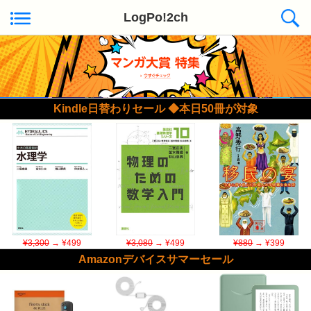
LogPo!2ch
Kindle日替わりセール ◆本日50冊が対象
¥3,300
→ ¥499
¥3,080
→ ¥499
¥880
→ ¥399
Amazonデバイスサマーセール