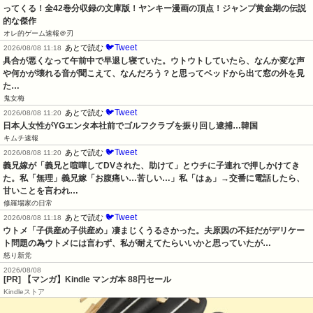
ってくる！全42巻分収録の文庫版！ヤンキー漫画の頂点！ジャンプ黄金期の伝説
的な傑作
オレ的ゲーム速報＠刃
🐦Tweet
あとで読む
2026/08/08 11:18
具合が悪くなって午前中で早退し寝ていた。ウトウトしていたら、なんか変な声
や何かが壊れる音が聞こえて、なんだろう？と思ってベッドから出て窓の外を見
た…
鬼女梅
🐦Tweet
あとで読む
2026/08/08 11:20
日本人女性がYGエンタ本社前でゴルフクラブを振り回し逮捕…韓国
キムチ速報
🐦Tweet
あとで読む
2026/08/08 11:20
義兄嫁が「義兄と喧嘩してDVされた、助けて」とウチに子連れで押しかけてき
た。私「無理」義兄嫁「お腹痛い…苦しい…」私「はぁ」→交番に電話したら、
甘いことを言われ…
修羅場家の日常
🐦Tweet
あとで読む
2026/08/08 11:18
ウトメ「子供産め子供産め」凄まじくうるさかった。夫原因の不妊だがデリケー
ト問題の為ウトメには言わず、私が耐えてたらいいかと思っていたが…
怒り新党
2026/08/08
[PR] 【マンガ】Kindle マンガ本 88円セール
Kindleストア