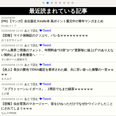
最近読まれている記事
2026/08/08
[PR] 【マンガ】全出版社 Kindle本 高ポイント還元中の青年マンガまとめ
Kindleストア
🐦Tweet
あとで読む
2026/08/08 12:05
【悲報】マイナ保険証のクソぶり、バレるｗｗｗｗｗｗｗｗｗ
おうまがタイムズ
🐦Tweet
あとで読む
2026/08/08 10:30
ゲーム業界ご用達のフォント、年間料金“53倍”かつ“更新毎に値上げ”のありえな
い契約により多数撤退へ・・・
オレ的ゲーム速報＠刃
🐦Tweet
あとで読む
2026/08/08 10:30
【炎上】長女の髪色でDNA鑑定を要求された嫁、夫に言い放った衝撃の一言ｗｗ
ｗｗ
キスログ
🐦Tweet
あとで読む
2026/08/08 12:00
「スプラトゥーンレイダース」、2周目でもまだ緑茶ｗｗｗｗｗｗ
えび通
🐦Tweet
あとで読む
2026/08/08 10:31
【悲報】仙台育英のマネージャー、首をひねっただけでなぜかウインクしたこと
にされてしまうｗｗｗ
なんJ PRIDE