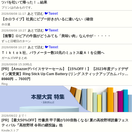
ツバを吐いて帰った！→結果
プリンはのみものです。
🐦Tweet
あとで読む
2026/08/08 11:17
【ホロライブ】社員にビブー好きがいるに違いない（確信
ホロ速
🐦Tweet
あとで読む
2026/08/08 10:27
【衝撃】ロピアの牛脂がどうみても「美味い肉」なんやが・・・・・
ずっと日曜日のターン
🐦Tweet
あとで読む
2026/08/08 10:27
Ｔｉｋｔｏｋ社、パラメーター数10兆のミュトス級ＡＩを公開へ
ガールズVIPまとめ
2026/08/08 15:30時点
[PR] 【Amazonデバイスサマーセール】【15%OFF！】 【2023年度グッドデザ
イン賞受賞】Ring Stick Up Cam Battery (リング スティックアップカム バッ…
8980円
→ 7600円
Ring
2026/08/22 まで！
[PR] 【最大50%OFF】竹書房 甲子園が100倍熱くなる! 夏の高校野球読書フェス
ティバル『高校野球 令和の継投論』他
Kindleストア