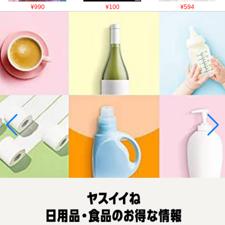
¥990
¥100
¥594