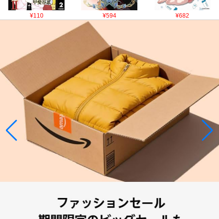
¥110
¥594
¥682