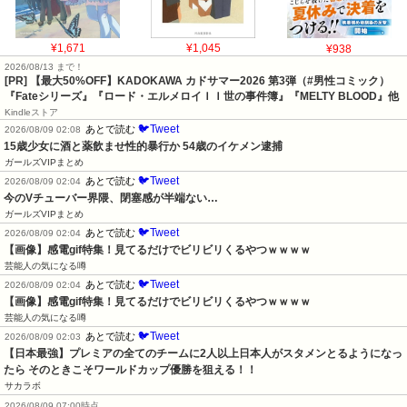
¥1,671
¥1,045
¥938
2026/08/13 まで！
[PR]
【最大50%OFF】KADOKAWA カドサマー2026 第3弾（#男性コミック）
『Fateシリーズ』『ロード・エルメロイＩＩ世の事件簿』『MELTY BLOOD』他
Kindleストア
🐦Tweet
あとで読む
2026/08/09 02:08
15歳少女に酒と薬飲ませ性的暴行か 54歳のイケメン逮捕
ガールズVIPまとめ
🐦Tweet
あとで読む
2026/08/09 02:04
今のVチューバー界隈、閉塞感が半端ない…
ガールズVIPまとめ
🐦Tweet
あとで読む
2026/08/09 02:04
【画像】感電gif特集！見てるだけでビリビリくるやつｗｗｗｗ
芸能人の気になる噂
🐦Tweet
あとで読む
2026/08/09 02:04
【画像】感電gif特集！見てるだけでビリビリくるやつｗｗｗｗ
芸能人の気になる噂
🐦Tweet
あとで読む
2026/08/09 02:03
【日本最強】プレミアの全てのチームに2人以上日本人がスタメンとるようになっ
たら そのときこそワールドカップ優勝を狙える！！
サカラボ
2026/08/09 07:00時点