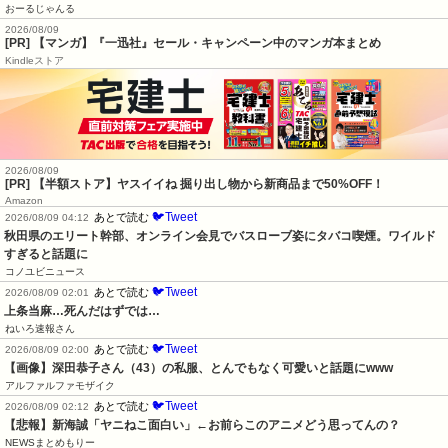
おーるじゃんる
2026/08/09
[PR] 【マンガ】『一迅社』セール・キャンペーン中のマンガ本まとめ
Kindleストア
2026/08/09
[PR] 【半額ストア】ヤスイイね 掘り出し物から新商品まで50%OFF！
Amazon
🐦Tweet
あとで読む
2026/08/09 04:12
秋田県のエリート幹部、オンライン会見でバスローブ姿にタバコ喫煙。ワイルド
すぎると話題に
コノユビニュース
🐦Tweet
あとで読む
2026/08/09 02:01
上条当麻…死んだはずでは…
ねいろ速報さん
🐦Tweet
あとで読む
2026/08/09 02:00
【画像】深田恭子さん（43）の私服、とんでもなく可愛いと話題にwww
アルファルファモザイク
🐦Tweet
あとで読む
2026/08/09 02:12
【悲報】新海誠「ヤニねこ面白い」←お前らこのアニメどう思ってんの？
NEWSまとめもりー