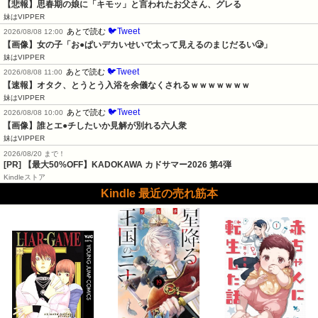
【悲報】思春期の娘に「キモッ」と言われたお父さん、グレる
妹はVIPPER
🐦Tweet
あとで読む
2026/08/08 12:00
【画像】女の子「お●ぱいデカいせいで太って見えるのまじだるい🥲」
妹はVIPPER
🐦Tweet
あとで読む
2026/08/08 11:00
【速報】オタク、とうとう入浴を余儀なくされるｗｗｗｗｗｗｗ
妹はVIPPER
🐦Tweet
あとで読む
2026/08/08 10:00
【画像】誰とエ●チしたいか見解が別れる六人衆
妹はVIPPER
2026/08/20 まで！
[PR]
【最大50%OFF】KADOKAWA カドサマー2026 第4弾
Kindleストア
Kindle 最近の売れ筋本