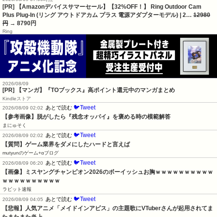
[PR] 【Amazonデバイスサマーセール】【32%OFF！】 Ring Outdoor Cam
Plus Plug-In (リング アウトドアカム プラス 電源アダプターモデル) | 2…
12980
円
→ 8790円
Ring
2026/08/09
[PR] 【マンガ】『TOブックス』高ポイント還元中のマンガまとめ
Kindleストア
🐦Tweet
あとで読む
2026/08/09 02:02
【参考画像】脱がしたら『残念オッパイ』を褒める時の模範解答
まにゅそく
🐦Tweet
あとで読む
2026/08/09 02:02
【質問】ゲーム業界をダメにしたハードと言えば
mutyunのゲーム+αブログ
🐦Tweet
あとで読む
2026/08/09 06:20
【画像】ミスヤングチャンピオン2026のボーイッシュお胸ｗｗｗｗｗｗｗｗｗｗ
ｗｗｗｗｗｗｗｗｗｗ
ラビット速報
🐦Tweet
あとで読む
2026/08/09 04:05
【悲報】人気アニメ「メイドインアビス」の主題歌にVTuberさんが起用されてま
たまたまた炎上