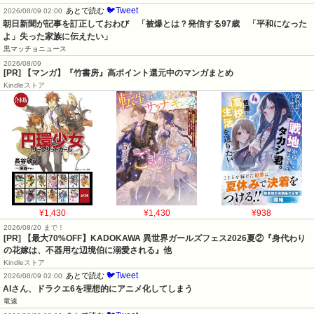
🐦Tweet
あとで読む
2026/08/09 02:00
朝日新聞が記事を訂正しておわび　「被爆とは？発信する97歳　「平和になった
よ」失った家族に伝えたい」
黒マッチョニュース
2026/08/09
[PR] 【マンガ】『竹書房』高ポイント還元中のマンガまとめ
Kindleストア
¥1,430
¥1,430
¥938
2026/08/20 まで！
[PR] 【最大70%OFF】KADOKAWA 異世界ガールズフェス2026夏②『身代わり
の花嫁は、不器用な辺境伯に溺愛される』他
Kindleストア
🐦Tweet
あとで読む
2026/08/09 02:00
AIさん、ドラクエ6を理想的にアニメ化してしまう
竜速