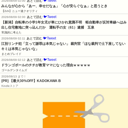
🐦Tweet
あとで読む
2026/08/09 02:00
みんなが心から「あー、幸せだなぁ」「心が安らぐなぁ」と思うとき
【2ch】ニュー速クオリティ
🐦Tweet
あとで読む
2026/08/09 02:00
【新潟】自転車の小学1年女児が車にひかれ意識不明　軽自動車が反対車線へはみ
出し住宅敷地に突っ込んだか　運転手の女（61）逮捕　五泉
常識的に考えた
🐦Tweet
あとで読む
2026/08/09 02:11
江別リンチ犯「立って謝罪は本気じゃない」 裁判官「ほな裁判で土下座してない
キミは本気じゃないな」
まとめブレイド
🐦Tweet
あとで読む
2026/08/09 02:12
ドランゴボールのチチが教育ママになった理由ｗｗｗｗｗ
ゴールデンタイムズ
2026/08/13 まで！
[PR] 【最大30%OFF】KADOKAWA B
Kindleストア