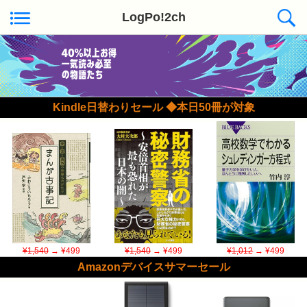
LogPo!2ch
Kindle日替わりセール ◆本日50冊が対象
¥1,540
→ ¥499
¥1,540
→ ¥499
¥1,012
→ ¥499
Amazonデバイスサマーセール