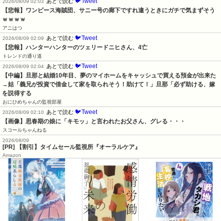
🐦Tweet
あとで読む
2026/08/09 02:03
【悲報】ワンピース海賊団、サニー号の廊下ですれ違うときにガチで気まずそう
ｗｗｗｗ
アニはつ
🐦Tweet
あとで読む
2026/08/09 02:09
【悲報】ハンターハンターのツェリードニヒさん、4亡
トレンドの通り道
🐦Tweet
あとで読む
2026/08/09 02:04
【中編】旦那と結婚10年目、夢のマイホームをキャッシュで買える預金が出来た
→姑「義兄が投資で借金して家を取られそう！助けて！」旦那「必ず助ける、嫁
を説得する
おにひめちゃんの監視部屋
🐦Tweet
あとで読む
2026/08/09 02:10
【画像】思春期の娘に「キモッ」と言われたお父さん、グレる・・・
スコールちゃんねる
2026/08/09
[PR] 【割引】タイムセール監視所『オーラルケア』
Amazon