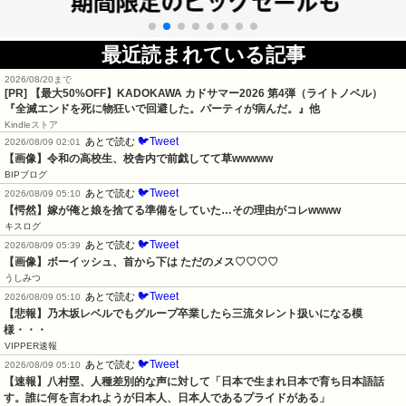
最近読まれている記事
2026/08/20まで
[PR]
【最大50%OFF】KADOKAWA カドサマー2026 第4弾（ライトノベル）
『全滅エンドを死に物狂いで回避した。パーティが病んだ。』他
Kindleストア
🐦Tweet
あとで読む
2026/08/09 02:01
【画像】令和の高校生、校舎内で前戯してて草wwwww
BIPブログ
🐦Tweet
あとで読む
2026/08/09 05:10
【愕然】嫁が俺と娘を捨てる準備をしていた…その理由がコレwwww
キスログ
🐦Tweet
あとで読む
2026/08/09 05:39
【画像】ボーイッシュ、首から下は ただのメス♡♡♡♡
うしみつ
🐦Tweet
あとで読む
2026/08/09 05:10
【悲報】乃木坂レベルでもグループ卒業したら三流タレント扱いになる模
様・・・
VIPPER速報
🐦Tweet
あとで読む
2026/08/09 05:10
【速報】八村塁、人種差別的な声に対して「日本で生まれ日本で育ち日本語話
す。誰に何を言われようが日本人、日本人であるプライドがある」