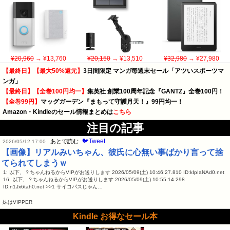
¥20,960
→ ¥13,760
¥20,150
→ ¥13,510
¥32,980
→ ¥27,980
【最終日】【最大50%還元】
3日間限定 マンガ毎週末セール「アツいスポーツマ
ンガ」
【最終日】【全巻100円均一】
集英社 創業100周年記念『GANTZ』全巻100円！
【全巻99円】
マッグガーデン『まもって守護月天！』99円均一！
Amazon・Kindleのセール情報まとめは
こちら
注目の記事
🐦Tweet
あとで読む
2026/05/12 17:00
【画像】リアルみいちゃん、彼氏に心無い事ばかり言って捨
てられてしまうｗ
1: 以下、？ちゃんねるからVIPがお送りします 2026/05/09(土) 10:46:27.810 ID:kIpIaNAd0.net
16: 以下、？ちゃんねるからVIPがお送りします 2026/05/09(土) 10:55:14.298
ID:n1Jx6tah0.net >>1 サイコパスじゃん…
妹はVIPPER
Kindle お得なセール本