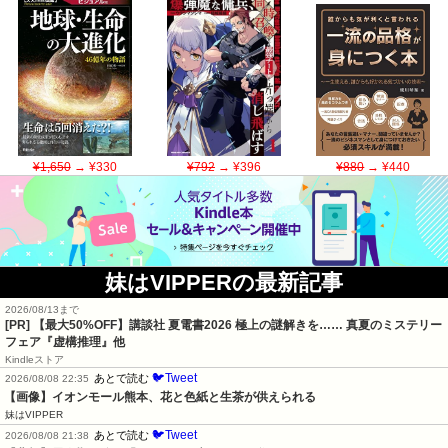
¥1,650
→ ¥330
¥792
→ ¥396
¥880
→ ¥440
妹はVIPPERの最新記事
2026/08/13まで
[PR] 【最大50%OFF】講談社 夏電書2026 極上の謎解きを…… 真夏のミステリー
フェア『虚構推理』他
Kindleストア
🐦Tweet
あとで読む
2026/08/08 22:35
【画像】イオンモール熊本、花と色紙と生茶が供えられる
妹はVIPPER
🐦Tweet
あとで読む
2026/08/08 21:38