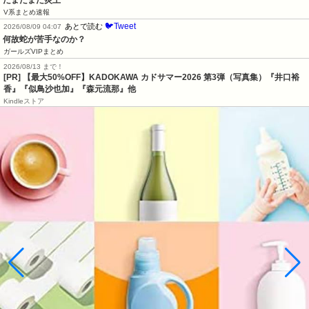
V系まとめ速報
🐦Tweet
あとで読む
2026/08/09 04:07
何故蛇が苦手なのか？
ガールズVIPまとめ
2026/08/13 まで！
[PR]
【最大50%OFF】KADOKAWA カドサマー2026 第3弾（写真集）『井口裕
香』『似鳥沙也加』『森元流那』他
Kindleストア