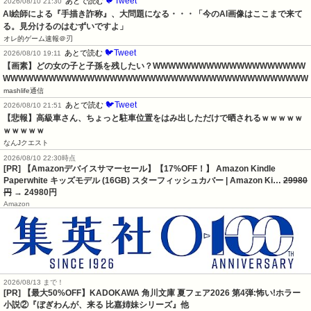
🐦Tweet
あとで読む
2026/08/10 21:30
AI絵師による『手描き詐称』、大問題になる・・・「今のAI画像はここまで来て
る。見分けるのはむずいですよ」
オレ的ゲーム速報＠刃
🐦Tweet
あとで読む
2026/08/10 19:11
【画素】どの女の子と子孫を残したい？WWWWWWWWWWWWWWWWWWWW
WWWWWWWWWWWWWWWWWWWWWWWWWWWWWWWWWWWWWWWW
mashlife通信
🐦Tweet
あとで読む
2026/08/10 21:51
【悲報】高級車さん、ちょっと駐車位置をはみ出しただけで晒されるｗｗｗｗｗ
ｗｗｗｗｗ
なんJクエスト
2026/08/10 22:30時点
[PR] 【Amazonデバイスサマーセール】【17%OFF！】 Amazon Kindle
Paperwhite キッズモデル (16GB) スターフィッシュカバー | Amazon Ki…
29980
円
→ 24980円
Amazon
2026/08/13 まで！
[PR] 【最大50%OFF】KADOKAWA 角川文庫 夏フェア2026 第4弾:怖い!ホラー
小説②『ぼぎわんが、来る 比嘉姉妹シリーズ』他