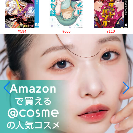
¥594
¥605
¥110