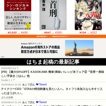
¥2,530
→ ¥499
¥847
→ ¥300
¥704
→ ¥352
はちま起稿の最新記事
2026/08/13まで
[PR] 【最大50%OFF】KADOKAWA 簡単!美味い!レシピ本フェア②『世界一美味
しい手抜きごはん』他
Kindleストア
🐦Tweet
あとで読む
2026/08/10 22:35
テイクツーCEO「GTA6の特別映像を見たい人へ。ネトフリ未加入なら今すぐ入
ったほうがいい」
はちま起稿
🐦Tweet
あとで読む
2026/08/10 21:45