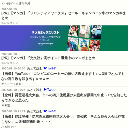
オレ的ゲーム速報＠刃
2026/08/10
[PR] 【マンガ】『フロンティアワークス』セール・キャンペーン中のマンガ本ま
とめ
Kindleストア
2026/08/10
[PR] 【マンガ】『光文社』高ポイント還元中のマンガまとめ
Kindleストア
🐦Tweet
あとで読む
2026/08/10 20:05
【画像】YouTuber「コンビニのコーヒーの買い方教えます！」→3日でとんでも
ない再生数を叩き出すｗｗｗｗ
わんこーる速報！
🐦Tweet
あとで読む
2026/08/10 21:26
【悲報】琵琶湖花火大会、市への河川使用届け未提出が原因で中止→Xで告知した
らできると思った
ネギ速
🐦Tweet
あとで読む
2026/08/10 21:27
【画像】8/22開催「琵琶湖三市同時花火大会」、市公式「そんな花火大会は存在
しない」→ SNS阿鼻叫喚 ・・・
ぶる速-VIP