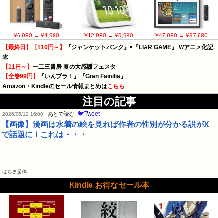
¥6,980
→ ¥4,980
¥12,980
→ ¥9,980
¥47,980
→ ¥37,980
【最終日】【110円～】
『ジャンケットバンク』×『LIAR GAME』 Wアニメ化記
念
【11円～】
一二三書房 夏の大感謝フェスタ
【全巻99円】
『いんブラ！』『Gran Familia』
Amazon・Kindleのセール情報まとめは
こちら
注目の記事
🐦Tweet
あとで読む
2026/05/12 16:00
【画像】漫画は水着の絵を見れば作者の性別が分かる説がX
で話題に！これは・・・
はちま起稿
Kindle お得なセール本