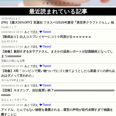
最近読まれている記事
2026/08/31まで
[PR] 【最大30%OFF】双葉社 フタスペ!2026年夏④『異世界クラフトぐらし』他
Kindleストア
🐦Tweet
あとで読む
2026/08/10 19:07
【動画あり】白人コスプレイヤーにコミケ民群がるｗｗｗｗｗｗ
なんJクエスト
🐦Tweet
あとで読む
2026/08/10 17:40
【画像】童顔すぎる女子アナさん、まさかの温泉レポートが話題騒然となってし
まうwwwwww
芸能人の気になる噂
🐦Tweet
あとで読む
2026/08/10 17:40
【画像】X民「コンビニで買い物ついでにゴミ捨てようとしたら家庭ゴミの持ち込
みはダメって言われた」
ガールズVIPまとめ
🐦Tweet
あとで読む
2026/08/10 20:19
【悲報】キオクシア、自社株買い終了wwwwwwwwwwwwwwwwwwwwwwwwww
wwww
なんじぇいスタジアム
🐦Tweet
あとで読む
2026/08/10 19:30
アイドル、とんでもない秘密を暴露される→運営の声明が前代未聞すぎて物議を
醸すことに