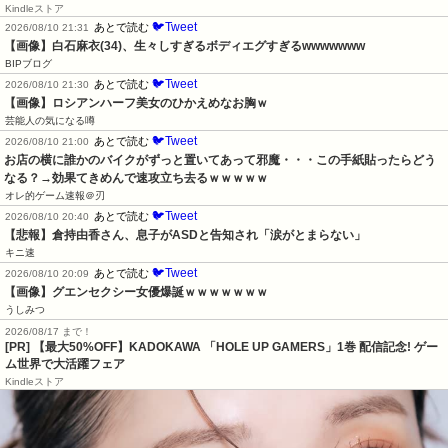
Kindleストア
🐦Tweet
あとで読む
2026/08/10 21:31
【画像】白石麻衣(34)、生々しすぎるボディエグすぎるwwwwwww
BIPブログ
🐦Tweet
あとで読む
2026/08/10 21:30
【画像】ロシアンハーフ美女のひかえめなお胸ｗ
芸能人の気になる噂
🐦Tweet
あとで読む
2026/08/10 21:00
お店の横に誰かのバイクがずっと置いてあって邪魔・・・この手紙貼ったらどう
なる？→効果てきめんで速攻立ち去るｗｗｗｗｗ
オレ的ゲーム速報＠刃
🐦Tweet
あとで読む
2026/08/10 20:40
【悲報】倉持由香さん、息子がASDと告知され「涙がとまらない」
キニ速
🐦Tweet
あとで読む
2026/08/10 20:09
【画像】グエンセクシー女優爆誕ｗｗｗｗｗｗｗ
うしみつ
2026/08/17 まで！
[PR] 【最大50%OFF】KADOKAWA 「HOLE UP GAMERS」1巻 配信記念! ゲー
ム世界で大活躍フェア
Kindleストア