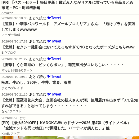
[PR] 【ベストセラー】毎日更新！最近みんながリアルに買っている商品まとめ
家電・PC・周辺機器編
Amazon
🐦Tweet
あとで読む
2026/08/10 19:35
【速報】中華版パルワールド「アズールプロミリア」さん、『透けブラ』を実装
してしまうwwwwww
アニゲー速報
🐦Tweet
あとで読む
2026/08/10 17:31
【悲報】セクシー撮影会においてえっちすぎてNGとなったポーズがこちらwww
BIPブログ
🐦Tweet
あとで読む
2026/08/10 21:27
【衝撃】くら寿司の「ビッくらポン」、確定演出がコレらしい・・・・・
ずっと日曜日のターン
🐦Tweet
あとで読む
2026/08/10 19:19
松屋、牛めし、390円、牛丼、業界、激震
まとめブレイド
🐦Tweet
あとで読む
2026/08/10 21:10
【悲報】琵琶湖花火大会、企画会社の新人さんが河川使用届けを出さず「Xで告知
すればできる」と思ってしまう・・・・・・・・・
なんJクエスト
2026/08/20 まで！
[PR]
【最大50%OFF】KADOKAWA カドサマー2026 第4弾（ライトノベル）
『全滅エンドを死に物狂いで回避した。パーティが病んだ。』他
Kindleストア