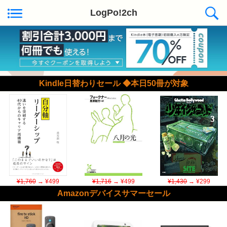
LogPo!2ch
Kindle日替わりセール ◆本日50冊が対象
¥1,760
→ ¥499
¥1,716
→ ¥499
¥1,430
→ ¥299
Amazonデバイスサマーセール