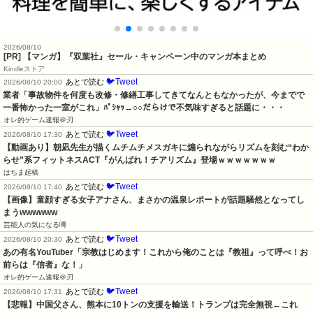
2026/08/10
[PR] 【マンガ】『双葉社』セール・キャンペーン中のマンガ本まとめ
Kindleストア
🐦Tweet
あとで読む
2026/08/10 20:00
業者「事故物件を何度も改修・修繕工事してきてなんともなかったが、今までで
一番怖かった一室がこれ」ﾊﾟｼｬｯ→○○だらけで不気味すぎると話題に・・・
オレ的ゲーム速報＠刃
🐦Tweet
あとで読む
2026/08/10 17:30
【動画あり】朝凪先生が描くムチムチメスガキに煽られながらリズムを刻む“わか
らせ”系フィットネスACT『がんばれ！チアリズム』登場ｗｗｗｗｗｗｗ
はちま起稿
🐦Tweet
あとで読む
2026/08/10 17:40
【画像】童顔すぎる女子アナさん、まさかの温泉レポートが話題騒然となってし
まうwwwwww
芸能人の気になる噂
🐦Tweet
あとで読む
2026/08/10 20:30
あの有名YouTuber「宗教はじめます！これから俺のことは『教祖』って呼べ！お
前らは『信者』な！」
オレ的ゲーム速報＠刃
🐦Tweet
あとで読む
2026/08/10 17:31
【悲報】中国父さん、熊本に10トンの支援を輸送！トランプは完全無視←これ