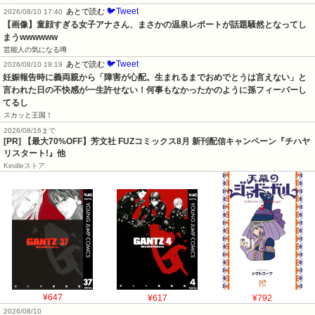
🐦Tweet
あとで読む
2026/08/10 17:40
【画像】童顔すぎる女子アナさん、まさかの温泉レポートが話題騒然となってし
まうwwwwww
芸能人の気になる噂
🐦Tweet
あとで読む
2026/08/10 19:19
妊娠報告時に義両親から「障害が心配。生まれるまでおめでとうは言えない」と
言われた日の不快感が一生許せない！何事もなかったかのように孫フィーバーし
てるし
スカッと王国！
2026/08/16まで
[PR] 【最大70%OFF】芳文社 FUZコミックス8月 新刊配信キャンペーン『チハヤ
リスタート!』他
Kindleストア
¥647
¥617
¥792
2026/08/10