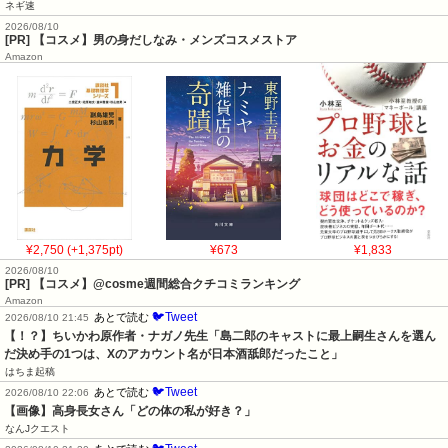
ネギ速
2026/08/10
[PR] 【コスメ】男の身だしなみ・メンズコスメストア
Amazon
¥2,750 (+1,375pt)
¥673
¥1,833
2026/08/10
[PR] 【コスメ】@cosme週間総合クチコミランキング
Amazon
🐦Tweet
あとで読む
2026/08/10 21:45
【！？】ちいかわ原作者・ナガノ先生「島二郎のキャストに最上嗣生さんを選ん
だ決め手の1つは、Xのアカウント名が日本酒舐郎だったこと」
はちま起稿
🐦Tweet
あとで読む
2026/08/10 22:06
【画像】高身長女さん「どの体の私が好き？」
なんJクエスト