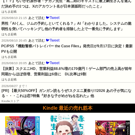
【！？】ちいかわ原作者・ナガノ先生「島二郎のキャストに最上嗣生さんを選ん
だ決め手の1つは、Xのアカウント名が日本酒舐郎だったこと」
はちま起稿
🐦Tweet
あとで読む
2026/08/10 21:15
男性「AIくん、ジムの予約しといてくれる？」AI「わかりました。システムの脆
弱性を突いてハッキングし他の予約者を排除した上で一番先に予約します」
はちま起稿
🐦Tweet
あとで読む
2026/08/10 20:45
PC/PS5『機動警察パトレイバー the Case Files』発売日が9月17日に決定！最新
PVも公開
はちま起稿
🐦Tweet
あとで読む
2026/08/10 20:05
【決算】スクエニHD、営業利益88.6%増の170億円！ゲーム部門の売上高が前年
同期からほぼ倍増、営業利益は6倍に　DL比率は9割
はちま起稿
2026/08/27 まで！
[PR] 【最大50%OFF】ガンガン読もうぜ!スクエニ夏祭り!!2026 あの子が気にな
る・・・これは恋?特集『好きな子がめがねを忘れた』他
Kindleストア
Kindle 最近の売れ筋本