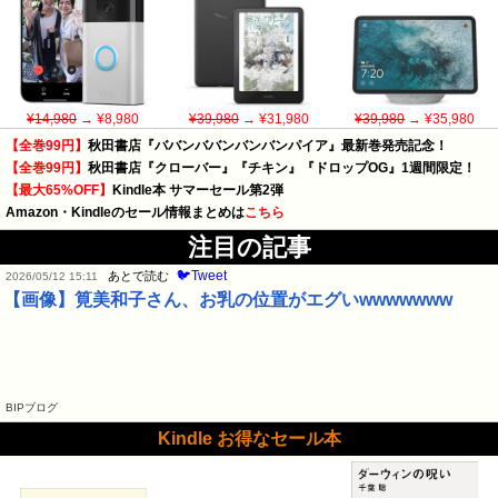
¥14,980
→ ¥8,980
¥39,980
→ ¥31,980
¥39,980
→ ¥35,980
【全巻99円】
秋田書店『ババンババンバンバンパイア』最新巻発売記念！
【全巻99円】
秋田書店『クローバー』『チキン』『ドロップOG』1週間限定！
【最大65%OFF】
Kindle本 サマーセール第2弾
Amazon・Kindleのセール情報まとめは
こちら
注目の記事
🐦Tweet
あとで読む
2026/05/12 15:11
【画像】筧美和子さん、お乳の位置がエグいwwwwwww
BIPブログ
Kindle お得なセール本