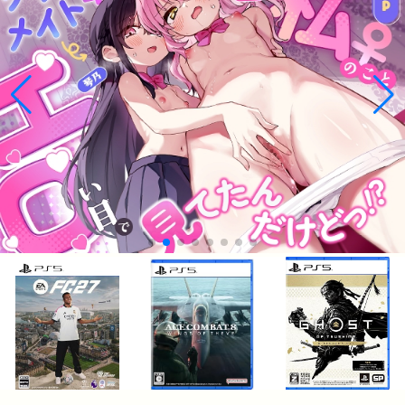
¥9,763
¥9,790
¥4,800