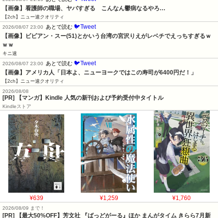
【画像】看護師の職場、ヤバすぎる　こんなん鬱病なるやろ…
【2ch】ニュー速クオリティ
🐦Tweet
あとで読む
2026/08/07 23:00
【画像】ビビアン・スー(51)とかいう台湾の宮沢りえがレベチでえっちすぎるｗ
ｗｗ
キニ速
🐦Tweet
あとで読む
2026/08/07 23:00
【画像】アメリカ人「日本よ、ニューヨークではこの寿司が6400円だ！」
【2ch】ニュー速クオリティ
2026/08/08
[PR] 【マンガ】Kindle 人気の新刊および予約受付中タイトル
Kindleストア
¥639
¥1,259
¥1,760
2026/08/09 まで！
[PR] 【最大50%OFF】芳文社 『ばっどがーる』ほか まんがタイム きらら7月新