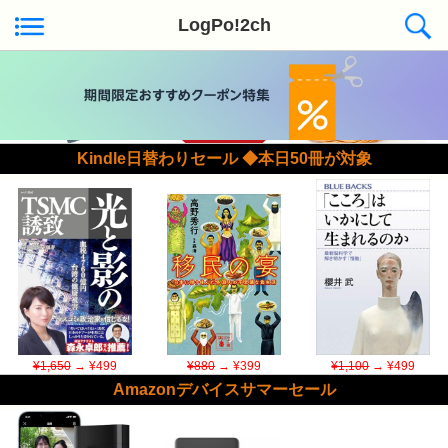
LogPo!2ch
Kindle日替わりセール ◆本日50冊が対象
¥1,650
→ ¥499
¥880
→ ¥399
¥1,100
→ ¥499
Amazonデバイスサマーセール