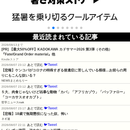
最近読まれている記事
2026/08/13まで
[PR]
【最大50%OFF】KADOKAWA カドサマー2026 第3弾（その他）
『Fate/Grand Order material』他
Kindleストア
🐦Tweet
あとで読む
2026/08/07 23:12
【悲報】ケンコバがコロナの特殊すぎる後遺症に苦しんでいる模様…お前らの周
りにもこんな奴いる？
NEWSまとめもりー
🐦Tweet
あとで読む
2026/08/07 23:12
５大、肉食じゃないけど凶暴な動物「カバ」「アフリカゾウ」「バッファロー」
「コーカサスオオカブト」
哲学ニュースnwk
🐦Tweet
あとで読む
2026/08/07 23:17
【悲報】18歳で無期懲役になった奴、怖い
ネギ速
🐦Tweet
あとで読む
2026/08/07 22:11