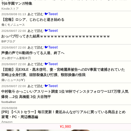
刊&学園マンガ特集
Kindleストア
🐦Tweet
あとで読む
2026/08/08 01:13
【悲報】ロシア、じわじわと逝き始める
働くモノニュース
🐦Tweet
あとで読む
2026/08/07 22:00
おっパブ行ってきた結果ｗｗｗｗｗｗｗｗｗｗｗｗｗｗｗｗｗｗｗｗ
BIPブログ
🐦Tweet
あとで読む
2026/08/07 22:00
声優の声でAI動画作ってる人達、終了へ
オレ的ゲーム速報＠刃
🐦Tweet
あとで読む
2026/08/07 22:00
【芸能】元EXILE・黒木啓司、妻・宮崎麗果被告へのDV事案で逮捕されていた　
宮崎は全身打撲、頭部裂傷及び打撲、頸部損傷の怪我
痛いニュース(ﾉ∀`)
🐦Tweet
あとで読む
2026/08/07 22:00
中村敬斗 かっこいいアスリート調査 1位 W杯でインスタフォロワー127万増 人気
爆発 …2位 高橋藍 3位 大谷翔平
footballnet
2026/08/08
[PR] 【ベストセラー】毎日更新！最近みんながリアルに買っている商品まとめ
家電・PC・周辺機器編
Amazon
¥1,980