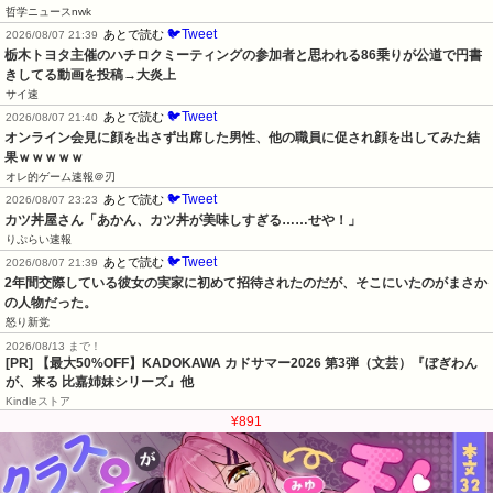
哲学ニュースnwk
🐦Tweet
あとで読む
2026/08/07 21:39
栃木トヨタ主催のハチロクミーティングの参加者と思われる86乗りが公道で円書
きしてる動画を投稿→大炎上
サイ速
🐦Tweet
あとで読む
2026/08/07 21:40
オンライン会見に顔を出さず出席した男性、他の職員に促され顔を出してみた結
果ｗｗｗｗｗ
オレ的ゲーム速報＠刃
🐦Tweet
あとで読む
2026/08/07 23:23
カツ丼屋さん「あかん、カツ丼が美味しすぎる……せや！」
りぷらい速報
🐦Tweet
あとで読む
2026/08/07 21:39
2年間交際している彼女の実家に初めて招待されたのだが、そこにいたのがまさか
の人物だった。
怒り新党
2026/08/13 まで！
[PR]
【最大50%OFF】KADOKAWA カドサマー2026 第3弾（文芸）『ぼぎわん
が、来る 比嘉姉妹シリーズ』他
Kindleストア
¥891