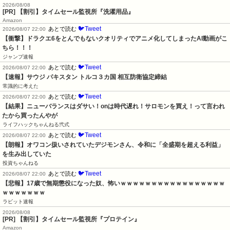
2026/08/08
[PR] 【割引】タイムセール監視所『洗濯用品』
Amazon
🐦Tweet
あとで読む
2026/08/07 22:00
【衝撃】ドラクエ6をとんでもないクオリティでアニメ化してしまったAI動画がこ
ちら！！！
ジャンプ速報
🐦Tweet
あとで読む
2026/08/07 22:00
【速報】サウジ パキスタン トルコ３カ国 相互防衛協定締結
常識的に考えた
🐦Tweet
あとで読む
2026/08/07 22:00
【結果】ニューバランスはダサい！onは時代遅れ！サロモンを買え！って言われ
たから買ったんやが
ライフハックちゃんねる弐式
🐦Tweet
あとで読む
2026/08/07 22:00
【朗報】オワコン扱いされていたデジモンさん、令和に「全盛期を超える利益」
を生み出していた
投資ちゃんねる
🐦Tweet
あとで読む
2026/08/07 22:00
【悲報】17歳で無期懲役になった奴、怖いｗｗｗｗｗｗｗｗｗｗｗｗｗｗｗｗｗ
ｗｗｗｗｗｗｗ
ラビット速報
2026/08/08
[PR] 【割引】タイムセール監視所『プロテイン』
Amazon