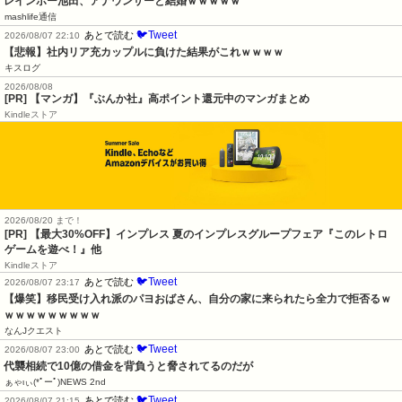
レインボー池田、アナウンサーと結婚ｗｗｗｗｗ
mashlife通信
🐦Tweet
あとで読む
2026/08/07 22:10
【悲報】社内リア充カップルに負けた結果がこれｗｗｗｗ
キスログ
2026/08/08
[PR] 【マンガ】『ぶんか社』高ポイント還元中のマンガまとめ
Kindleストア
2026/08/20 まで！
[PR]
【最大30%OFF】インプレス 夏のインプレスグループフェア『このレトロ
ゲームを遊べ！』他
Kindleストア
🐦Tweet
あとで読む
2026/08/07 23:17
【爆笑】移民受け入れ派のパヨおばさん、自分の家に来られたら全力で拒否るｗ
ｗｗｗｗｗｗｗｗｗ
なんJクエスト
🐦Tweet
あとで読む
2026/08/07 23:00
代襲相続で10億の借金を背負うと脅されてるのだが
ぁゃιぃ(*ﾟーﾟ)NEWS 2nd
🐦Tweet
あとで読む
2026/08/07 21:15