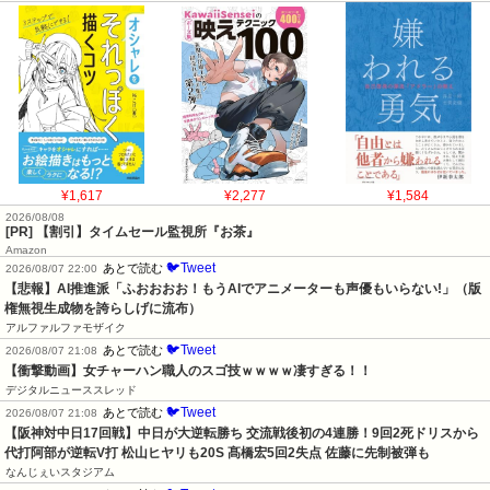
¥1,617
¥2,277
¥1,584
2026/08/08
[PR] 【割引】タイムセール監視所『お茶』
Amazon
🐦Tweet
あとで読む
2026/08/07 22:00
【悲報】AI推進派「ふおおおお！もうAIでアニメーターも声優もいらない!」（版
権無視生成物を誇らしげに流布）
アルファルファモザイク
🐦Tweet
あとで読む
2026/08/07 21:08
【衝撃動画】女チャーハン職人のスゴ技ｗｗｗｗ凄すぎる！！
デジタルニューススレッド
🐦Tweet
あとで読む
2026/08/07 21:08
【阪神対中日17回戦】中日が大逆転勝ち 交流戦後初の4連勝！9回2死ドリスから
代打阿部が逆転V打 松山ヒヤリも20S 髙橋宏5回2失点 佐藤に先制被弾も
なんじぇいスタジアム