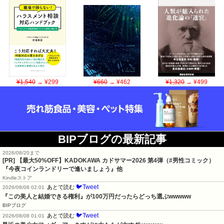
¥1,540
→ ¥299
¥660
→ ¥462
¥1,320
→ ¥499
BIPブログの最新記事
2026/08/20まで
[PR]
【最大50%OFF】KADOKAWA カドサマー2026 第4弾（#男性コミック）
『今夜コインランドリーで逢いましょう』他
Kindleストア
🐦Tweet
あとで読む
2026/08/08 02:01
『この美人と結婚できる権利』が100万円だったらどっち選ぶwwwww
BIPブログ
🐦Tweet
あとで読む
2026/08/08 01:01