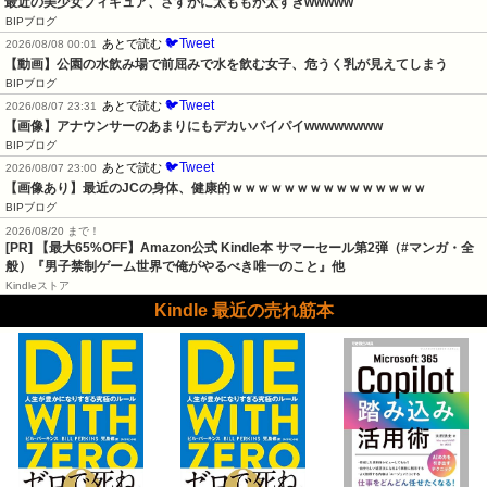
最近の美少女フィギュア、さすがに太ももが太すぎwwwww
BIPブログ
🐦Tweet
あとで読む
2026/08/08 00:01
【動画】公園の水飲み場で前屈みで水を飲む女子、危うく乳が見えてしまう
BIPブログ
🐦Tweet
あとで読む
2026/08/07 23:31
【画像】アナウンサーのあまりにもデカいパイパイwwwwwwww
BIPブログ
🐦Tweet
あとで読む
2026/08/07 23:00
【画像あり】最近のJCの身体、健康的ｗｗｗｗｗｗｗｗｗｗｗｗｗｗｗ
BIPブログ
2026/08/20 まで！
[PR]
【最大65%OFF】Amazon公式 Kindle本 サマーセール第2弾（#マンガ・全
般）『男子禁制ゲーム世界で俺がやるべき唯一のこと』他
Kindleストア
Kindle 最近の売れ筋本