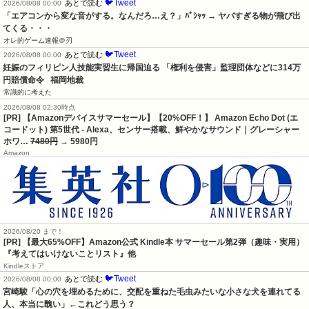
🐦Tweet
あとで読む
2026/08/08 00:00
「エアコンから変な音がする。なんだろ…え？」ﾊﾟｼｬｯ → ヤバすぎる物が飛び出
てくる・・・
オレ的ゲーム速報＠刃
🐦Tweet
あとで読む
2026/08/08 00:00
妊娠のフィリピン人技能実習生に帰国迫る 「権利を侵害」監理団体などに314万
円賠償命令   福岡地裁
常識的に考えた
2026/08/08 02:30時点
[PR] 【Amazonデバイスサマーセール】【20%OFF！】 Amazon Echo Dot (エ
コードット) 第5世代 - Alexa、センサー搭載、鮮やかなサウンド｜グレーシャー
ホワ…
7480円
→ 5980円
Amazon
2026/08/20 まで！
[PR]
【最大65%OFF】Amazon公式 Kindle本 サマーセール第2弾（趣味・実用）
『考えてはいけないことリスト』他
Kindleストア
🐦Tweet
あとで読む
2026/08/08 00:00
宮崎駿「心の穴を埋めるために、交配を重ねた毛虫みたいな小さな犬を連れてる
人、本当に醜い」←これどう思う？