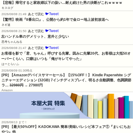
【悲報】帰宅すると家政婦以下の扱い…耐え続けた男の決断がこれｗｗｗｗ
キスログ
🐦Tweet
あとで読む
2026/08/08 21:49
【驚愕】映画『8番出口』、公開から約1年で金ロー地上波初放送へ
ネギ速
🐦Tweet
あとで読む
2026/08/08 21:50
左ハンドル車のデメリット、意外と少ない
思考ちゃんねる
🐦Tweet
あとで読む
2026/08/08 21:47
お客様を影で「君、ちゃん」呼びする先輩。因みに先輩20代、お客様は大抵50オ
ーバーくらい。口癖はいつも「俺がキレてやった」
はーとらいふ
2026/08/09 01:30時点
[PR] 【Amazonデバイスサマーセール】【15%OFF！】 Kindle Paperwhite シグ
ニチャーエディション (32GB) 7インチディスプレイ、明るさ自動調整、色調調節
ラ…
32980円
→ 27980円
Amazon
2026/08/13 まで！
[PR] 【最大50%OFF】KADOKAWA 簡単!美味い!レシピ本フェア①『まいにちお
やつ』他