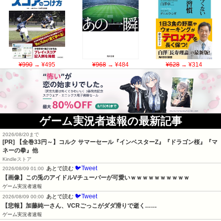
¥990
→ ¥495
¥968
→ ¥484
¥628
→ ¥314
ゲーム実況者速報の最新記事
2026/08/20まで
[PR]
【全巻33円～】コルク サマーセール『インベスターZ』『ドラゴン桜』『マ
ネーの拳』他
Kindleストア
🐦Tweet
あとで読む
2026/08/09 01:00
【画像】この兎のアイドルVチューバーが可愛いｗｗｗｗｗｗｗｗｗｗ
ゲーム実況者速報
🐦Tweet
あとで読む
2026/08/09 00:00
【悲報】加藤純一さん、VCRごっこがダダ滑りで逝く……
ゲーム実況者速報