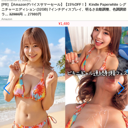
2026/08/09 01:30時点
[PR] 【Amazonデバイスサマーセール】【15%OFF！】 Kindle Paperwhite シグ
ニチャーエディション (32GB) 7インチディスプレイ、明るさ自動調整、色調調節
ラ…
32980円
→ 27980円
Amazon
¥1,480