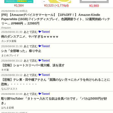
¥1,584
¥3,520 (+1,776pt)
¥1,980
2026/08/09 01:30時点
[PR] 【Amazonデバイスサマーセール】【18%OFF！】 Amazon Kindle
Paperwhite (16GB) 7インチディスプレイ、色調調節ライト、12週間持続バッテ
リー…
27980円
→ 22980円
Amazon
🐦Tweet
あとで読む
2026/08/08 21:30
例のダンスアニメ、ヤバすぎるｗｗｗｗｗ
カンダタ速報
🐦Tweet
あとで読む
2026/08/08 21:30
シカ「全部喰った」 祭り中止
まとめブレイド
🐦Tweet
あとで読む
2026/08/08 23:12
【悲報】ショートスリーパー堀大輔、涙を流す
ネギ速
🐦Tweet
あとで読む
2026/08/08 23:12
【悲報】テレ東・田中瞳アナさん「面識のない方々にカメラを向けられることに
恐怖」・・・・・・・・・
なんJクエスト
🐦Tweet
あとで読む
2026/08/08 22:00
彫り師YouTuber 「タトゥー入れてる奴は全員バカです」「バカは5000円が好
き」
はちま起稿