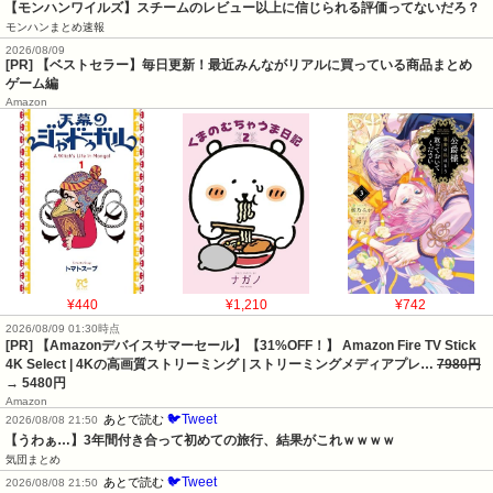
【モンハンワイルズ】スチームのレビュー以上に信じられる評価ってないだろ？
モンハンまとめ速報
2026/08/09
[PR] 【ベストセラー】毎日更新！最近みんながリアルに買っている商品まとめ
ゲーム編
Amazon
¥440
¥1,210
¥742
2026/08/09 01:30時点
[PR] 【Amazonデバイスサマーセール】【31%OFF！】 Amazon Fire TV Stick
4K Select | 4Kの高画質ストリーミング | ストリーミングメディアプレ…
7980円
→ 5480円
Amazon
🐦Tweet
あとで読む
2026/08/08 21:50
【うわぁ…】3年間付き合って初めての旅行、結果がこれｗｗｗｗ
気団まとめ
🐦Tweet
あとで読む
2026/08/08 21:50