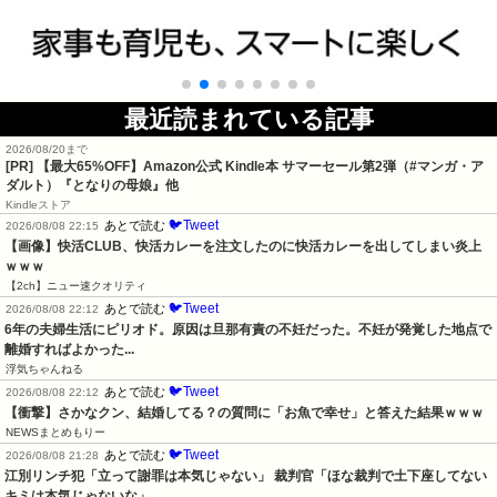
最近読まれている記事
2026/08/20まで
[PR]
【最大65%OFF】Amazon公式 Kindle本 サマーセール第2弾（#マンガ・ア
ダルト）『となりの母娘』他
Kindleストア
🐦Tweet
あとで読む
2026/08/08 22:15
【画像】快活CLUB、快活カレーを注文したのに快活カレーを出してしまい炎上
ｗｗｗ
【2ch】ニュー速クオリティ
🐦Tweet
あとで読む
2026/08/08 22:12
6年の夫婦生活にピリオド。原因は旦那有責の不妊だった。不妊が発覚した地点で
離婚すればよかった...
浮気ちゃんねる
🐦Tweet
あとで読む
2026/08/08 22:12
【衝撃】さかなクン、結婚してる？の質問に「お魚で幸せ」と答えた結果ｗｗｗ
NEWSまとめもりー
🐦Tweet
あとで読む
2026/08/08 21:28
江別リンチ犯「立って謝罪は本気じゃない」 裁判官「ほな裁判で土下座してない
キミは本気じゃないな」