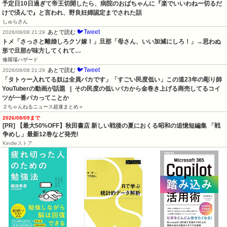
予定日10日過ぎて帝王切開したら、病院のおばちゃんに『楽でいいわねー切るだ
けで済んで』と言われ、野良妊婦認定までされた話
しゅらさん
🐦Tweet
あとで読む
2026/08/08 21:29
トメ「さっさと離婚しろクソ嫁！」旦那「母さん、いい加減にしろ！」→思わぬ
形で旦那が味方してくれて…
修羅場ハザード
🐦Tweet
あとで読む
2026/08/08 21:29
「タトゥー入れてる奴は全員バカです」「すごい民度低い」この道23年の彫り師
YouTuberの動画が話題   |  その民度の低いバカから金巻き上げる商売してるコイ
ツが一番バカってことか
２ちゃんねるニュース超速まとめ＋
2026/08/09まで
[PR] 【最大50%OFF】秋田書店 新しい戦後の夏におくる昭和の追憶短編集 「戦
争めし」最新12巻など発売!
Kindleストア