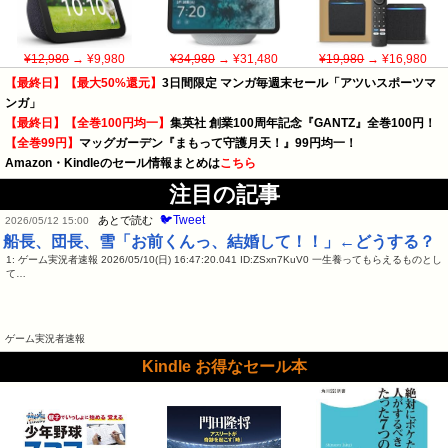
¥12,980
→ ¥9,980
¥34,980
→ ¥31,480
¥19,980
→ ¥16,980
【最終日】【最大50%還元】
3日間限定 マンガ毎週末セール「アツいスポーツマ
ンガ」
【最終日】【全巻100円均一】
集英社 創業100周年記念『GANTZ』全巻100円！
【全巻99円】
マッグガーデン『まもって守護月天！』99円均一！
Amazon・Kindleのセール情報まとめは
こちら
注目の記事
🐦Tweet
あとで読む
2026/05/12 15:00
船長、団長、雪「お前くんっ、結婚して！！」←どうする？
1: ゲーム実況者速報 2026/05/10(日) 16:47:20.041 ID:ZSxn7KuV0 一生養ってもらえるものとし
て…
ゲーム実況者速報
Kindle お得なセール本