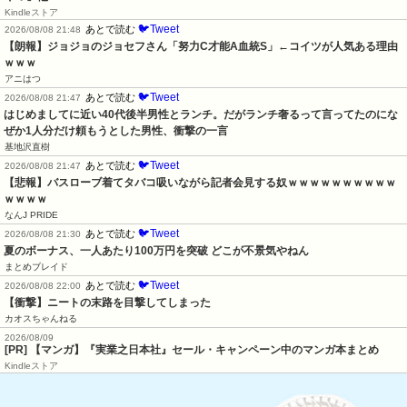
Kindleストア
🐦Tweet
あとで読む
2026/08/08 21:48
【朗報】ジョジョのジョセフさん「努力C才能A血統S」←コイツが人気ある理由
ｗｗｗ
アニはつ
🐦Tweet
あとで読む
2026/08/08 21:47
はじめましてに近い40代後半男性とランチ。だがランチ奢るって言ってたのにな
ぜか1人分だけ頼もうとした男性、衝撃の一言
基地沢直樹
🐦Tweet
あとで読む
2026/08/08 21:47
【悲報】バスローブ着てタバコ吸いながら記者会見する奴ｗｗｗｗｗｗｗｗｗｗ
ｗｗｗｗ
なんJ PRIDE
🐦Tweet
あとで読む
2026/08/08 21:30
夏のボーナス、一人あたり100万円を突破 どこが不景気やねん
まとめブレイド
🐦Tweet
あとで読む
2026/08/08 22:00
【衝撃】ニートの末路を目撃してしまった
カオスちゃんねる
2026/08/09
[PR] 【マンガ】『実業之日本社』セール・キャンペーン中のマンガ本まとめ
Kindleストア