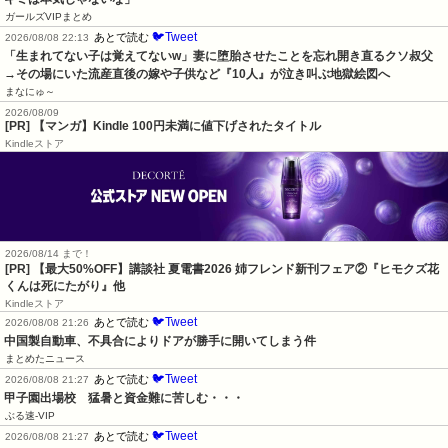
ガールズVIPまとめ
🐦Tweet
あとで読む
2026/08/08 22:13
「生まれてない子は覚えてないw」妻に堕胎させたことを忘れ開き直るクソ叔父
→その場にいた流産直後の嫁や子供など『10人』が泣き叫ぶ地獄絵図へ
まなにゅ～
2026/08/09
[PR] 【マンガ】Kindle 100円未満に値下げされたタイトル
Kindleストア
2026/08/14 まで！
[PR] 【最大50%OFF】講談社 夏電書2026 姉フレンド新刊フェア②『ヒモクズ花
くんは死にたがり』他
Kindleストア
🐦Tweet
あとで読む
2026/08/08 21:26
中国製自動車、不具合によりドアが勝手に開いてしまう件
まとめたニュース
🐦Tweet
あとで読む
2026/08/08 21:27
甲子園出場校　猛暑と資金難に苦しむ・・・
ぶる速-VIP
🐦Tweet
あとで読む
2026/08/08 21:27