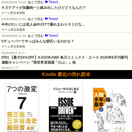
🐦Tweet
あとで読む
2026/08/08 23:00
キズナアイが加藤純一と絡み出したけどどうなんだ？
ゲーム実況者速報
🐦Tweet
あとで読む
2026/08/08 22:00
今年のたいじは老人会RUSTで暴れまわりそうだな…
ゲーム実況者速報
🐦Tweet
あとで読む
2026/08/08 21:00
Vチューバーてやっぱみんな彼氏いるのかな？
ゲーム実況者速報
2026/08/17 まで！
[PR] 【最大50%OFF】KADOKAWA 角川コミックス・エース 2026年8月刊新刊
連動キャンペーン『異世界居酒屋「のぶ」』他
Kindleストア
Kindle 最近の売れ筋本