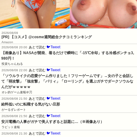
2026/08/09
[PR] 【コスメ】@cosme週間総合クチコミランキング
Amazon
🐦Tweet
あとで読む
2026/08/08 20:00
【画像あり】NASAが開発、着るだけで瞬時に「-15℃冷却」する冷感ポンチョ3,
980円！
投資ちゃんねる
🐦Tweet
あとで読む
2026/08/08 22:00
「ソウルライクの恋愛ゲーム作りました！フリーゲームです」→女の子と会話し
て「弱攻撃」「強攻撃」「パリィ」「ローリング」を選ぶガチでダークソウルな
んだがｗｗｗｗｗ
オレ的ゲーム速報＠刃
🐦Tweet
あとで読む
2026/08/08 21:50
給料低いのに転職する気がない旦那
がーるずレポート
🐦Tweet
あとで読む
2026/08/08 21:50
安川電機の人事がガチで美人すぎると話題に…（※画像あり）
ラビット速報
🐦Tweet
あとで読む
2026/08/08 21:30