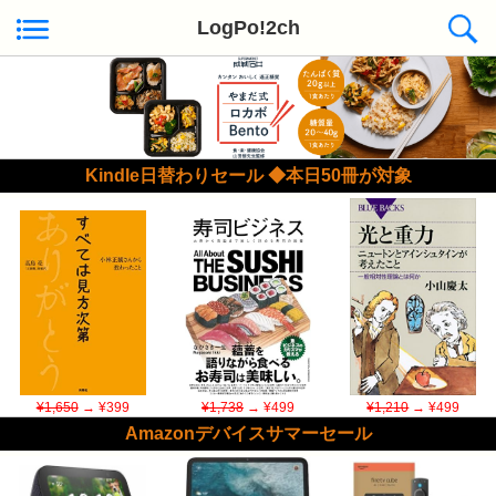
LogPo!2ch
Kindle日替わりセール ◆本日50冊が対象
¥1,650
→ ¥399
¥1,738
→ ¥499
¥1,210
→ ¥499
Amazonデバイスサマーセール