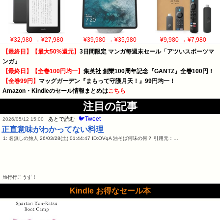
¥32,980
→ ¥27,980
¥39,980
→ ¥35,980
¥9,980
→ ¥7,980
【最終日】【最大50%還元】
3日間限定 マンガ毎週末セール「アツいスポーツマ
ンガ」
【最終日】【全巻100円均一】
集英社 創業100周年記念『GANTZ』全巻100円！
【全巻99円】
マッグガーデン『まもって守護月天！』99円均一！
Amazon・Kindleのセール情報まとめは
こちら
注目の記事
🐦Tweet
あとで読む
2026/05/12 15:00
正直意味がわかってない料理
1: 名無しの旅人 26/03/28(土) 01:44:47 ID:OVqA 油そば何味の何？ 引用元：…
旅行行こうず！
Kindle お得なセール本