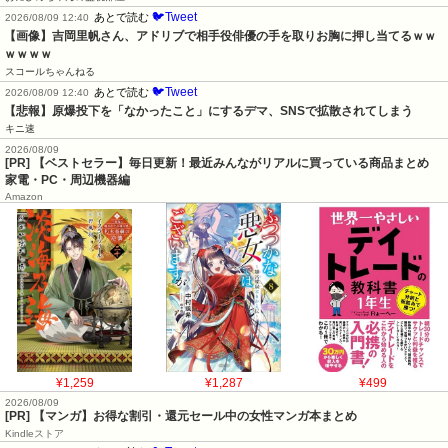
🐦Tweet
あとで読む
2026/08/09 12:40
【画像】吉岡里帆さん、アドリブで相手役俳優の手を取りお胸に押し当てるｗｗ
ｗｗｗｗ
スコールちゃんねる
🐦Tweet
あとで読む
2026/08/09 12:40
【悲報】原爆投下を「なかったこと」にするデマ、SNSで拡散されてしまう
キニ速
2026/08/09
[PR] 【ベストセラー】毎日更新！最近みんながリアルに買っている商品まとめ
家電・PC・周辺機器編
Amazon
¥1,259
¥1,287
¥499
2026/08/09
[PR] 【マンガ】お得な割引・還元セール中の女性マンガ本まとめ
Kindleストア