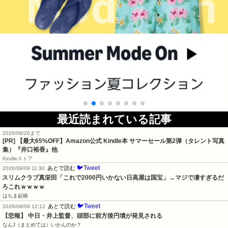
最近読まれている記事
2026/08/20まで
[PR]
【最大65%OFF】Amazon公式 Kindle本 サマーセール第2弾（タレント写真
集）『井口裕香』他
Kindleストア
🐦Tweet
あとで読む
2026/08/09 11:30
スリムクラブ真栄田「これで2000円いかない日高屋は国宝」→マジで凄すぎるだ
ろこれｗｗｗｗ
はちま起稿
🐦Tweet
あとで読む
2026/08/09 12:12
【悲報】 中日・井上監督、頭部に前方後円墳が発見される
なんJ（まとめては）いかんのか？