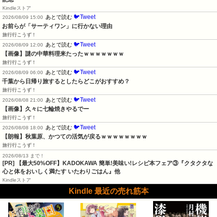
Kindleストア
🐦Tweet
あとで読む
2026/08/09 15:00
お前らが「サーティワン」に行かない理由
旅行行こうず！
🐦Tweet
あとで読む
2026/08/09 12:00
【画像】謎の中華料理来たったｗｗｗｗｗｗｗ
旅行行こうず！
🐦Tweet
あとで読む
2026/08/09 06:00
千葉から日帰り旅するとしたらどこがおすすめ？
旅行行こうず！
🐦Tweet
あとで読む
2026/08/08 21:00
【画像】久々に七輪焼きやるでー
旅行行こうず！
🐦Tweet
あとで読む
2026/08/08 18:00
【朗報】秋葉原、かつての活気が戻るｗｗｗｗｗｗｗｗ
旅行行こうず！
2026/08/13 まで！
[PR] 【最大50%OFF】KADOKAWA 簡単!美味い!レシピ本フェア③『クタクタな
心と体をおいしく満たす いたわりごはん』他
Kindleストア
Kindle 最近の売れ筋本