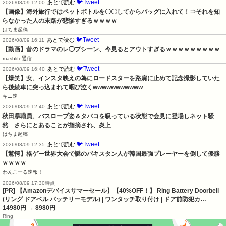
🐦Tweet
あとで読む
2026/08/09 12:00
【画像】海外旅行ではペットボトルを〇〇してからバッグに入れて！⇒それを知
らなかった人の末路が悲惨すぎるｗｗｗｗ
はちま起稿
🐦Tweet
あとで読む
2026/08/09 16:11
【動画】昔のドラマのレ◯プシーン、今見るとアウトすぎるｗｗｗｗｗｗｗｗｗ
mashlife通信
🐦Tweet
あとで読む
2026/08/09 16:40
【爆笑】女、インスタ映えの為にロードスターを路肩に止めて記念撮影していた
ら後続車に突っ込まれて咽び泣くwwwwwwwwwww
キニ速
🐦Tweet
あとで読む
2026/08/09 12:40
秋田県職員、バスローブ姿＆タバコを吸っている状態で会見に登場しネット騒
然　さらにとあることが指摘され、炎上
はちま起稿
🐦Tweet
あとで読む
2026/08/09 12:35
【驚愕】格ゲー世界大会で謎のパキスタン人が韓国最強プレーヤーを倒して優勝
ｗｗｗｗ
わんこーる速報！
2026/08/09 17:30時点
[PR] 【Amazonデバイスサマーセール】【40%OFF！】 Ring Battery Doorbell
(リング ドアベル バッテリーモデル) | ワンタッチ取り付け | ドア前防犯カ…
14980円
→ 8980円
Ring