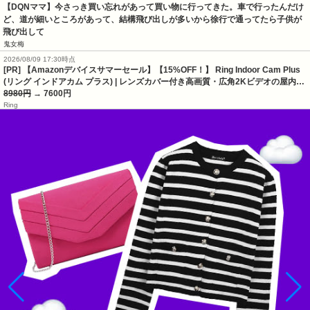
【DQNママ】今さっき買い忘れがあって買い物に行ってきた。車で行ったんだけ
ど、道が細いところがあって、結構飛び出しが多いから徐行で通ってたら子供が
飛び出して
鬼女梅
2026/08/09 17:30時点
[PR] 【Amazonデバイスサマーセール】【15%OFF！】 Ring Indoor Cam Plus
(リング インドアカム プラス) | レンズカバー付き高画質・広角2Kビデオの屋内…
8980円
→ 7600円
Ring