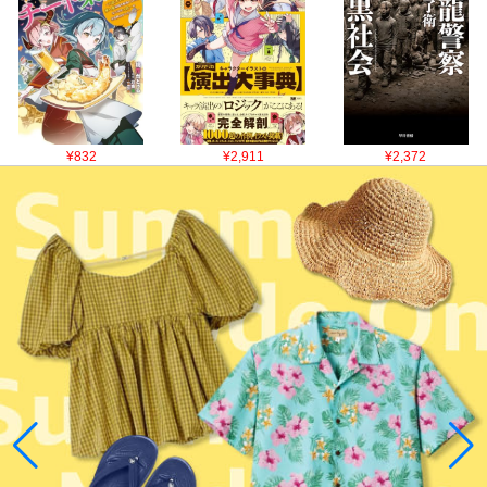
¥832
¥2,911
¥2,372