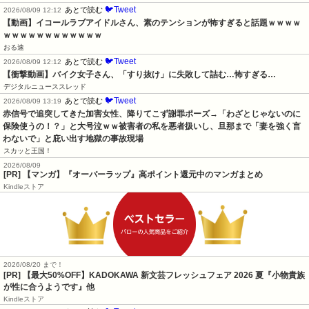
🐦Tweet
あとで読む
2026/08/09 12:12
【動画】イコールラブアイドルさん、素のテンションが怖すぎると話題ｗｗｗｗ
ｗｗｗｗｗｗｗｗｗｗｗｗ
おる速
🐦Tweet
あとで読む
2026/08/09 12:12
【衝撃動画】バイク女子さん、「すり抜け」に失敗して詰む…怖すぎる…
デジタルニューススレッド
🐦Tweet
あとで読む
2026/08/09 13:19
赤信号で追突してきた加害女性、降りてこず謝罪ポーズ→「わざとじゃないのに
保険使うの！？」と大号泣ｗｗ被害者の私を悪者扱いし、旦那まで「妻を強く言
わないで」と庇い出す地獄の事故現場
スカッと王国！
2026/08/09
[PR] 【マンガ】『オーバーラップ』高ポイント還元中のマンガまとめ
Kindleストア
2026/08/20 まで！
[PR] 【最大50%OFF】KADOKAWA 新文芸フレッシュフェア 2026 夏『小物貴族
が性に合うようです』他
Kindleストア