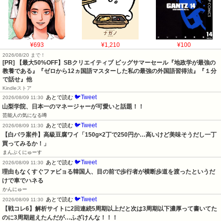
¥693
¥1,210
¥100
2026/08/20 まで！
[PR]
【最大50%OFF】SBクリエイティブ ビッグサマーセール『地政学が最強の
教養である』『ゼロから12ヵ国語マスターした私の最強の外国語習得法』『１分
で話せ』他
Kindleストア
🐦Tweet
あとで読む
2026/08/09 11:30
山梨学院、日本一のマネージャーが可愛いと話題！！
芸能人の気になる噂
🐦Tweet
あとで読む
2026/08/09 11:30
【白バラ案件】高級豆腐ワイ「150g×2丁で250円か…高いけど美味そうだし一丁
買ってみるか！」
まんぷくにゅーす
🐦Tweet
あとで読む
2026/08/09 11:30
理由もなくすぐファビョる韓国人、目の前で歩行者が横断歩道を渡ったというだ
けで車でハネる
かんにゅー
🐦Tweet
あとで読む
2026/08/09 11:30
【戦コレ6】解析サイトに2回連続5周期以上だと次は3周期以下濃厚って書いてた
のに3周期超えたんだが…ふざけんな！！！