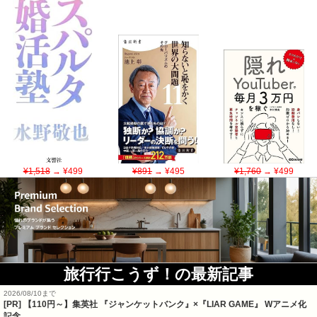
¥1,518
→ ¥499
¥891
→ ¥495
¥1,760
→ ¥499
旅行行こうず！の最新記事
2026/08/10まで
[PR]
【110円～】集英社 『ジャンケットバンク』×『LIAR GAME』 Wアニメ化
記念