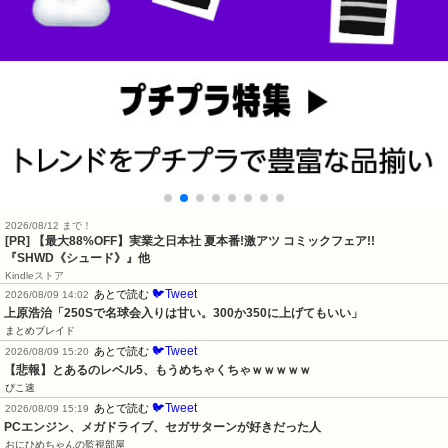
2026/08/12 まで！
[PR] 【最大88%OFF】実業之日本社 夏本番!激アツ コミックフェア!!
『SHWD《シュード》』他
Kindleストア
🐦Tweet
あとで読む
2026/08/09 14:02
上原浩治「250Sで名球会入りは甘い。300か350に上げてもいい」
まとめブレイド
🐦Tweet
あとで読む
2026/08/09 15:20
【悲報】とあるのレベル5、もうめちゃくちゃｗｗｗｗｗ
ぴこ速
🐦Tweet
あとで読む
2026/08/09 15:19
PCエンジン、メガドライブ、セガサターンが好きだった人
おにひめちゃんの監視部屋