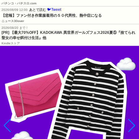
パチンコ・パチスロ.com
🐦Tweet
あとで読む
2026/08/09 12:00
【悲報】ファン付き作業服着用の５０代男性、熱中症になる
ニュース30over
2026/08/20 まで！
[PR] 【最大70%OFF】KADOKAWA 異世界ガールズフェス2026夏⑤『捨てられ
聖女の幸せ餌付け生活』他
Kindleストア