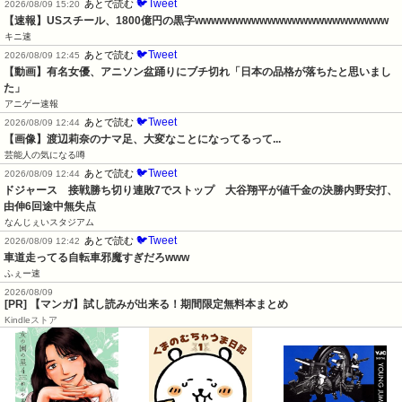
🐦Tweet
あとで読む
2026/08/09 15:20
【速報】USスチール、1800億円の黒字wwwwwwwwwwwwwwwwwwwwwwww
キニ速
🐦Tweet
あとで読む
2026/08/09 12:45
【動画】有名女優、アニソン盆踊りにブチ切れ「日本の品格が落ちたと思いまし
た」
アニゲー速報
🐦Tweet
あとで読む
2026/08/09 12:44
【画像】渡辺莉奈のナマ足、大変なことになってるって...
芸能人の気になる噂
🐦Tweet
あとで読む
2026/08/09 12:44
ドジャース　接戦勝ち切り連敗7でストップ　大谷翔平が値千金の決勝内野安打、
由伸6回途中無失点
なんじぇいスタジアム
🐦Tweet
あとで読む
2026/08/09 12:42
車道走ってる自転車邪魔すぎだろwww
ふぇー速
2026/08/09
[PR] 【マンガ】試し読みが出来る！期間限定無料本まとめ
Kindleストア