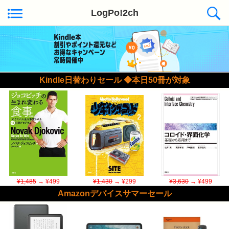
LogPo!2ch
Kindle日替わりセール ◆本日50冊が対象
¥1,485
→ ¥499
¥1,430
→ ¥299
¥3,630
→ ¥499
Amazonデバイスサマーセール