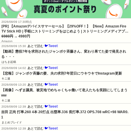
2026/08/09 17:30時点
[PR] 【Amazonデバイスサマーセール】【29%OFF！】 【New】Amazon Fire
TV Stick HD | 手軽にストリーミングをはじめよう | ストリーミングメディアプ…
6980円
→ 4980円
Amazon
🐦Tweet
あとで読む
2026/08/09 15:30
【動画】懲役7年を求刑されたジャンポケ斉藤さん、変わり果てた姿で発見され
る・・・
はちま起稿
🐦Tweet
あとで読む
2026/08/09 14:02
【悲報】ジャンポケ斉藤の妻、夫の求刑7年翌日にウキウキでInstagram更新
キニ速
🐦Tweet
あとで読む
2026/08/09 13:20
【画像】へずま議員、被災地でめちゃくちゃ働いて老人たちを笑顔にしてしまう
ww
キニ速
🐦Tweet
あとで読む
2026/08/09 12:39
吉田 正尚 打率.260 4本 20打点 出塁率.336 長打率.372 OPS.708 wRC+98 WAR0.
1
まとめブレイド
🐦Tweet
あとで読む
2026/08/09 12:39