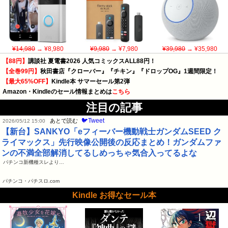
¥14,980
→ ¥8,980
¥9,980
→ ¥7,980
¥39,980
→ ¥35,980
【88円】
講談社 夏電書2026 人気コミックスALL88円！
【全巻99円】
秋田書店『クローバー』『チキン』『ドロップOG』1週間限定！
【最大65%OFF】
Kindle本 サマーセール第2弾
Amazon・Kindleのセール情報まとめは
こちら
注目の記事
🐦Tweet
あとで読む
2026/05/12 15:00
【新台】SANKYO「eフィーバー機動戦士ガンダムSEED ク
ライマックス」先行映像公開後の反応まとめ！ガンダムファ
ンの不満全部解消してるしめっちゃ気合入ってるよな
パチンコ新機種スレより…
パチンコ・パチスロ.com
Kindle お得なセール本