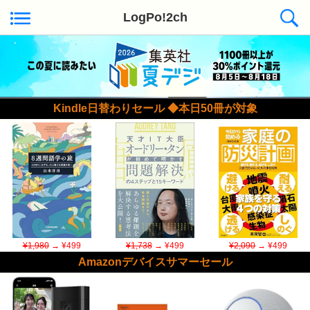
LogPo!2ch
Kindle日替わりセール ◆本日50冊が対象
¥1,980
→ ¥499
¥1,738
→ ¥499
¥2,090
→ ¥499
Amazonデバイスサマーセール