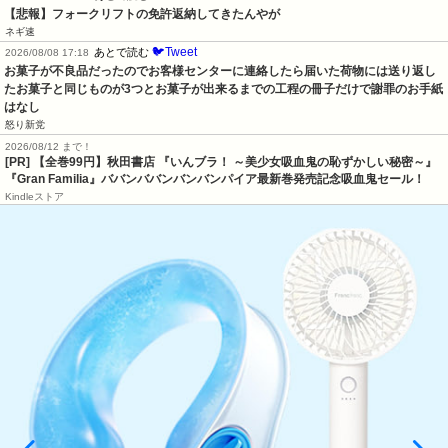
【悲報】フォークリフトの免許返納してきたんやが
ネギ速
🐦Tweet
あとで読む
2026/08/08 17:18
お菓子が不良品だったのでお客様センターに連絡したら届いた荷物には送り返し
たお菓子と同じものが3つとお菓子が出来るまでの工程の冊子だけで謝罪のお手紙
はなし
怒り新党
2026/08/12 まで！
[PR]
【全巻99円】秋田書店 『いんブラ！ ～美少女吸血鬼の恥ずかしい秘密～』
『Gran Familia』ババンババンバンバンパイア最新巻発売記念吸血鬼セール！
Kindleストア