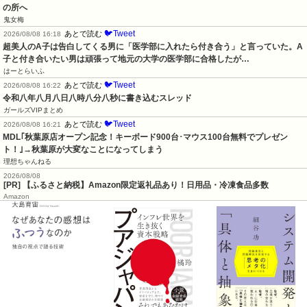
の所へ
鬼女梅
🐦Tweet
あとで読む
2026/08/08 16:18
超美人のA子は告白してくる男に「医学部に入れたら付き合う」と言っていた。A
子と付き合いたい男は頑張って地元の大学の医学部に合格したが…
はーとらいふ
🐦Tweet
あとで読む
2026/08/08 16:22
令和八年八月八日八時八分八秒に書き込むスレッド
ガールズVIPまとめ
🐦Tweet
あとで読む
2026/08/08 16:21
MDL｢秋葉原店オープン記念！キーボード900台･マウス100台無料でプレゼン
ト！｣→秋葉原が大変なことになってしまう
理想ちゃんねる
2026/08/08
[PR] 【ふるさと納税】Amazon限定返礼品あり！日用品・冷凍食品多数
Amazon