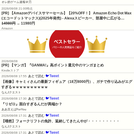
オレ的ゲーム速報＠刃
2026/08/08 21:00時点
[PR] 【Amazonデバイスサマーセール】【20%OFF！】 Amazon Echo Dot Max
(エコードットマックス)(2025年発売) - Alexaスピーカー、部屋中に広がる…
14980円
→ 11980円
Amazon
2026/08/08
[PR] 【マンガ】『GANMA!』高ポイント還元中のマンガまとめ
Kindleストア
🐦Tweet
あとで読む
2026/08/08 17:55
【画像】キャミィさんの最新フィギュア（18万8000円）、ガチで作り込みがエグ
すぎるｗｗｗｗｗｗｗｗｗｗ
なんJクエスト
🐦Tweet
あとで読む
2026/08/08 17:30
『リゼロ』面白すぎるんだが異端か？
ああ言えばForYou
🐦Tweet
あとで読む
2026/08/08 17:31
【唖然】フォークリフトの免許、返納してきたんやが・・・・・・・・・
なんJクエスト
🐦Tweet
あとで読む
2026/08/08 17:31