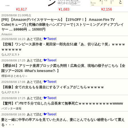
¥1,617
¥1,683
¥2,156
2026/08/08 21:00時点
[PR] 【Amazonデバイスサマーセール】【15%OFF！】 Amazon Fire TV
Cube(キューブ) | 究極の体験をハンズフリーで | ストリーミングメディアプレイ
ヤー …
19980円
→ 16980円
Amazon
🐦Tweet
あとで読む
2026/08/08 16:23
【悲報】ワンピース原作者・尾田栄一郎先生51歳「あ、切り込む？笑」ｗｗｗｗ
ｗｗｗｗｗｗ
なんJクエスト
🐦Tweet
あとで読む
2026/08/08 17:25
【櫻坂46】アリーナ座席ブロック図も判明！広島公演、現地の様子がこちら【全
国ツアー2026 -What’s lonesome?- 】
櫻坂46まとめもり～
🐦Tweet
あとで読む
2026/08/08 17:06
【画像】全ての太ももを過去にするフィギュアがこちらｗｗｗｗｗ
なんJクエスト
🐦Tweet
あとで読む
2026/08/08 17:25
【驚愕】ﾋﾟﾝｻﾛで５分で出したら店長来て無事死亡ｗｗｗｗｗｗｗｗｗｗwwww
バズッター速報
🐦Tweet
あとで読む
2026/08/08 18:00
妻と一緒に中学の卒アルを見ていた夫さん、妻にとんでもない秘密をバレて震え
る・・・