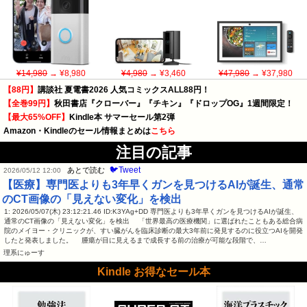
¥14,980
→ ¥8,980
¥4,980
→ ¥3,460
¥47,980
→ ¥37,980
【88円】
講談社 夏電書2026 人気コミックスALL88円！
【全巻99円】
秋田書店『クローバー』『チキン』『ドロップOG』1週間限定！
【最大65%OFF】
Kindle本 サマーセール第2弾
Amazon・Kindleのセール情報まとめは
こちら
注目の記事
🐦Tweet
あとで読む
2026/05/12 12:00
【医療】専門医よりも3年早くガンを見つけるAIが誕生、通常
のCT画像の「見えない変化」を検出
1: 2026/05/07(木) 23:12:21.46 ID:K3YAg+DD 専門医よりも3年早くガンを見つけるAIが誕生、
通常のCT画像の「見えない変化」を検出 「世界最高の医療機関」に選ばれたこともある総合病
院のメイヨー・クリニックが、すい臓がんを臨床診断の最大3年前に発見するのに役立つAIを開発
したと発表しました。 腫瘍が目に見えるまで成長する前の治療が可能な段階で、…
理系にゅーす
Kindle お得なセール本