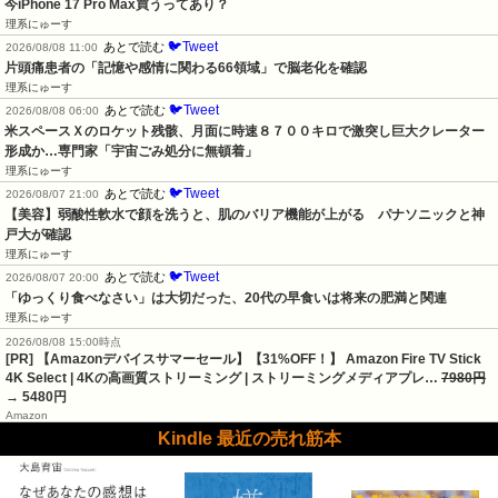
今iPhone 17 Pro Max買うってあり？
理系にゅーす
🐦Tweet
あとで読む
2026/08/08 11:00
片頭痛患者の「記憶や感情に関わる66領域」で脳老化を確認
理系にゅーす
🐦Tweet
あとで読む
2026/08/08 06:00
米スペースＸのロケット残骸、月面に時速８７００キロで激突し巨大クレーター
形成か…専門家「宇宙ごみ処分に無頓着」
理系にゅーす
🐦Tweet
あとで読む
2026/08/07 21:00
【美容】弱酸性軟水で顔を洗うと、肌のバリア機能が上がる　パナソニックと神
戸大が確認
理系にゅーす
🐦Tweet
あとで読む
2026/08/07 20:00
「ゆっくり食べなさい」は大切だった、20代の早食いは将来の肥満と関連
理系にゅーす
2026/08/08 15:00時点
[PR] 【Amazonデバイスサマーセール】【31%OFF！】 Amazon Fire TV Stick
4K Select | 4Kの高画質ストリーミング | ストリーミングメディアプレ…
7980円
→ 5480円
Amazon
Kindle 最近の売れ筋本