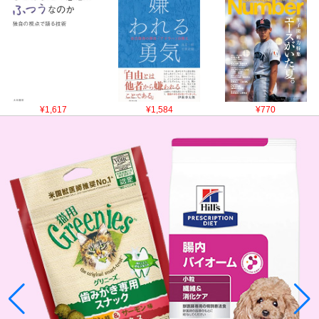
¥1,617
¥1,584
¥770