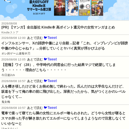
2026/08/08
[PR] 【マンガ】全出版社 Kindle本 高ポイント還元中の女性マンガまとめ
Kindleストア
🐦Tweet
あとで読む
2026/08/08 12:00
インフルエンサー、Xの誹謗中傷により自殺→記者「これ、インプレゾンビが誹謗
中傷の中心じゃね？」→分析していくとヤバイ真実が浮かび上がる
オレ的ゲーム速報＠刃
🐦Tweet
あとで読む
2026/08/08 12:05
【悲報】ワイ（28）、中学時代の同窓会に行った結果マジで絶望してしま
う・・・・・・理由がこちら・・・・・・
今日速2ch
🐦Tweet
あとで読む
2026/08/08 10:57
人を轢き頃したけど全くお咎め無しで終わった。氏んだのは大学生なんだけど、
坂道を下って俺の車の前に飛び出した。深夜だったから、気がつくとかのレベル
じゃなくて…
鬼女梅
🐦Tweet
あとで読む
2026/08/08 10:57
電車で座って寝てたら隣の女性にエルボー喰らわされた。どうやら女性が寝ると
スマホ持った手が解き放たれてエルボーになってしまうようなので注意しなくて
いいかなーと
はーとらいふ