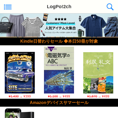
LogPo!2ch
Kindle日替わりセール ◆本日50冊が対象
¥1,430
→ ¥399
¥1,100
→ ¥499
¥1,870
→ ¥499
Amazonデバイスサマーセール