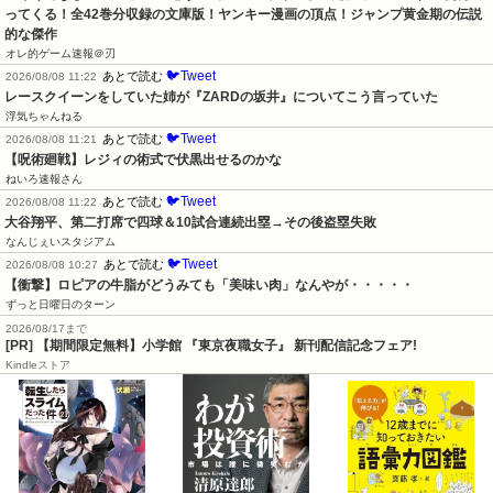
ってくる！全42巻分収録の文庫版！ヤンキー漫画の頂点！ジャンプ黄金期の伝説
的な傑作
オレ的ゲーム速報＠刃
🐦Tweet
あとで読む
2026/08/08 11:22
レースクイーンをしていた姉が『ZARDの坂井』についてこう言っていた
浮気ちゃんねる
🐦Tweet
あとで読む
2026/08/08 11:21
【呪術廻戦】レジィの術式で伏黒出せるのかな
ねいろ速報さん
🐦Tweet
あとで読む
2026/08/08 11:22
大谷翔平、第二打席で四球＆10試合連続出塁→その後盗塁失敗
なんじぇいスタジアム
🐦Tweet
あとで読む
2026/08/08 10:27
【衝撃】ロピアの牛脂がどうみても「美味い肉」なんやが・・・・・
ずっと日曜日のターン
2026/08/17まで
[PR] 【期間限定無料】小学館 『東京夜職女子』 新刊配信記念フェア!
Kindleストア