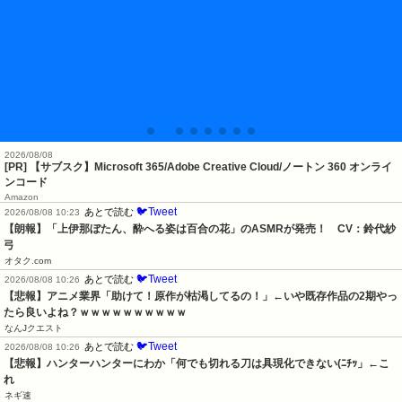
2026/08/08
[PR] 【サブスク】Microsoft 365/Adobe Creative Cloud/ノートン 360 オンライ
ンコード
Amazon
🐦Tweet
あとで読む
2026/08/08 10:23
【朗報】「上伊那ぼたん、酔へる姿は百合の花」のASMRが発売！　CV：鈴代紗
弓
オタク.com
🐦Tweet
あとで読む
2026/08/08 10:26
【悲報】アニメ業界「助けて！原作が枯渇してるの！」←いや既存作品の2期やっ
たら良いよね？ｗｗｗｗｗｗｗｗｗｗ
なんJクエスト
🐦Tweet
あとで読む
2026/08/08 10:26
【悲報】ハンターハンターにわか「何でも切れる刀は具現化できない(ﾆﾁｯ」←こ
れ
ネギ速