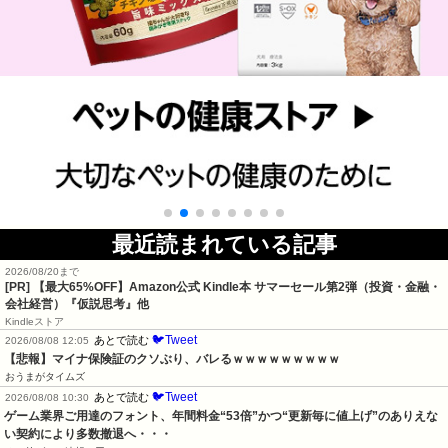
最近読まれている記事
2026/08/20まで
[PR]
【最大65%OFF】Amazon公式 Kindle本 サマーセール第2弾（投資・金融・
会社経営）『仮説思考』他
Kindleストア
🐦Tweet
あとで読む
2026/08/08 12:05
【悲報】マイナ保険証のクソぶり、バレるｗｗｗｗｗｗｗｗｗ
おうまがタイムズ
🐦Tweet
あとで読む
2026/08/08 10:30
ゲーム業界ご用達のフォント、年間料金“53倍”かつ“更新毎に値上げ”のありえな
い契約により多数撤退へ・・・