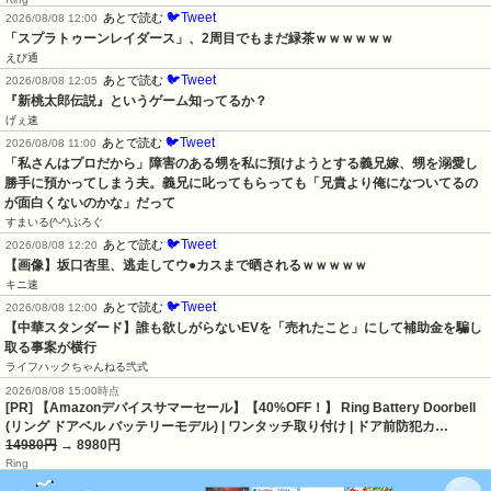
🐦Tweet
あとで読む
2026/08/08 12:00
「スプラトゥーンレイダース」、2周目でもまだ緑茶ｗｗｗｗｗｗ
えび通
🐦Tweet
あとで読む
2026/08/08 12:05
『新桃太郎伝説』というゲーム知ってるか？
げぇ速
🐦Tweet
あとで読む
2026/08/08 11:00
「私さんはプロだから」障害のある甥を私に預けようとする義兄嫁、甥を溺愛し
勝手に預かってしまう夫。義兄に叱ってもらっても「兄貴より俺になついてるの
が面白くないのかな」だって
すまいる(^-^)ぶろぐ
🐦Tweet
あとで読む
2026/08/08 12:20
【画像】坂口杏里、逃走してウ●カスまで晒されるｗｗｗｗｗ
キニ速
🐦Tweet
あとで読む
2026/08/08 12:00
【中華スタンダード】誰も欲しがらないEVを「売れたこと」にして補助金を騙し
取る事案が横行
ライフハックちゃんねる弐式
2026/08/08 15:00時点
[PR] 【Amazonデバイスサマーセール】【40%OFF！】 Ring Battery Doorbell
(リング ドアベル バッテリーモデル) | ワンタッチ取り付け | ドア前防犯カ…
14980円
→ 8980円
Ring