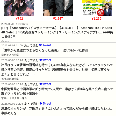
¥792
¥1,247
¥1,232
2026/08/08 15:00時点
[PR] 【Amazonデバイスサマーセール】【31%OFF！】 Amazon Fire TV Stick
4K Select | 4Kの高画質ストリーミング | ストリーミングメディアプレ…
7980円
→ 5480円
Amazon
🐦Tweet
あとで読む
2026/08/08 11:00
「途中から急激につまらなくなった漫画」←思い浮かべた作品
日刊やきう速報
🐦Tweet
あとで読む
2026/08/08 10:24
社長はラジオ番組の冠番組を持つくらいの有名人なんだけど、パワハラマタハラ
当たり前の老害。病院に行っただけで退職勧告を受けた。社長「労基に言うな
よ！」と言うけれど…→
鬼女の浮気速報
🐦Tweet
あとで読む
2026/08/08 10:26
中国海警局と中国海軍の船が衝突で2人死亡、事故から約1年を経て公表…南シナ
海でフィリピン船を追跡中！
軍事・ミリタリー速報
🐦Tweet
あとで読む
2026/08/08 10:25
派遣のオッサンが「雰囲気」を「ふいんき」って読んだから蹴り飛ばしたわ...仕
事舐めんな