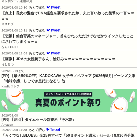
オレ的ゲーム速報＠刃
🐦Tweet
あとで読む
2026/08/08 10:30
【炎上】長女の髪色でDNA鑑定を要求された嫁、夫に言い放った衝撃の一言ｗｗ
ｗｗ
キスログ
🐦Tweet
あとで読む
2026/08/08 10:31
【悲報】仙台育英のマネージャー、首をひねっただけでなぜかウインクしたこと
にされてしまうｗｗｗ
なんJ PRIDE
🐦Tweet
あとで読む
2026/08/08 13:09
【画像】JRAの女性騎手さん、陰好みｗｗｗｗｗｗｗｗｗｗｗｗｗｗ
うしみつ
2026/08/13まで
[PR] 【最大50%OFF】KADOKAWA 女子ラノベフェア (2026年8月)ビーンズ文庫
『地味令嬢、しごでき皇妃になる!』他
Kindleストア
2026/08/08
[PR] 【割引】タイムセール監視所『浄水器』
Amazon
🐦Tweet
あとで読む
2026/08/08 11:20
『ろくでなしBLUES』全25巻すべて「50％ポイント還元」セール！8,930円分返