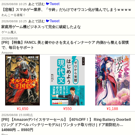
🐦Tweet
あとで読む
2026/08/08 10:25
【悲報】スマホゲー業界、「サ終」だらけでオワコン化が進んでしまうｗｗｗｗ
わんこーる速報！
🐦Tweet
あとで読む
2026/08/08 10:25
家庭用ゲーム機ビジネスって完全に破綻したよな
ゲーム魔人
2026/08/08
[PR] 【特集】FANCL 美と健やかさを支えるインナーケア 内側から整える習慣
で、毎日をサポート
Amazon
¥1,650
¥550
¥1,188
2026/08/08 15:00時点
[PR] 【Amazonデバイスサマーセール】【40%OFF！】 Ring Battery Doorbell
(リング ドアベル バッテリーモデル) | ワンタッチ取り付け | ドア前防犯カ…
14980円
→ 8980円
Ring