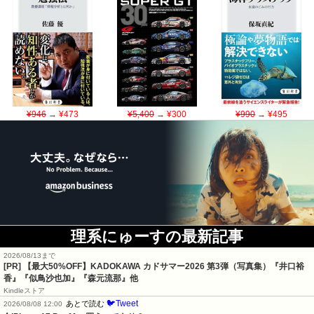
¥946
→ ¥473
¥5,400
→ ¥300
¥990
→ ¥495
理系にゅーすの最新記事
2026/08/13まで
[PR]
【最大50%OFF】KADOKAWA カドサマー2026 第3弾（写真集）『井口裕
香』『似鳥沙也加』『森元流那』他
Kindleストア
🐦Tweet
あとで読む
2026/08/08 12:00