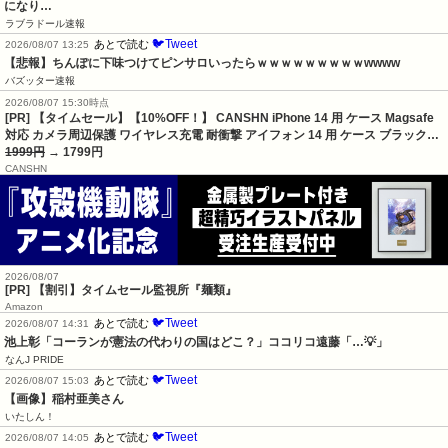
になり…
ラブラドール速報
🐦Tweet
あとで読む
2026/08/07 13:25
【悲報】ちんぽに下味つけてピンサロいったらｗｗｗｗｗｗｗｗｗwwww
バズッター速報
2026/08/07 15:30時点
[PR] 【タイムセール】【10%OFF！】 CANSHN iPhone 14 用 ケース Magsafe
対応 カメラ周辺保護 ワイヤレス充電 耐衝撃 アイフォン 14 用 ケース ブラック…
1999円
→ 1799円
CANSHN
2026/08/07
[PR] 【割引】タイムセール監視所『麺類』
Amazon
🐦Tweet
あとで読む
2026/08/07 14:31
池上彰「コーランが憲法の代わりの国はどこ？」ココリコ遠藤「…💡」
なんJ PRIDE
🐦Tweet
あとで読む
2026/08/07 15:03
【画像】稲村亜美さん
いたしん！
🐦Tweet
あとで読む
2026/08/07 14:05