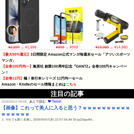
¥2,899
→ ¥1,999
¥999
→ ¥569
¥15,980
→ ¥14,980
【最大50%還元】
3日間限定 Amazon公式マンガ毎週末セール「アツいスポーツ
マンガ」
【全巻100円均一】
集英社 創業100周年記念『GANTZ』全巻100円キャンペー
ン！
【全巻11円】
極！単行本シリーズ 11円均一セール
Amazon・Kindleのセール情報まとめは
こちら
注目の記事
🐦Tweet
あとで読む
2026/05/12 09:09
【画像】これって美人に入ると思う？ｗｗｗｗｗｗｗｗｗｗ
ｗｗｗｗｗｗ
1: それでも動く名無し 2026/05/07(木) 22:07:54.86 ID:qsZUppr80…