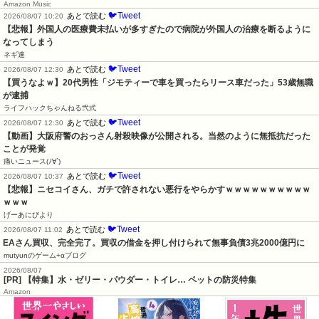
Amazon Music
🐦Tweet
あとで読む
2026/08/07 10:20
【悲報】外国人の医療費未払いが多すぎたので病院が外国人の治療を断るように
なってしまう
ネギ速
🐦Tweet
あとで読む
2026/08/07 12:30
【買うなよｗ】20代男性「ジモティーで車を買ったらリース車だった」53歳無職
が逮捕
ライフハックちゃんねる弐式
🐦Tweet
あとで読む
2026/08/07 12:30
【動画】大阪府警のおっさん射殺映像が公開される。当然のように無抵抗だった
ことが発覚
痛いニュース(ﾉ∀`)
🐦Tweet
あとで読む
2026/08/07 10:37
【悲報】ニセコイさん、ガチで許されない悪行をやらかすｗｗｗｗｗｗｗｗｗｗ
ｗｗｗ
げーあにびより
🐦Tweet
あとで読む
2026/08/07 11:02
EAさん買収、完全完了。買収の借金を押し付けられて無事負債3兆2000億円に
mutyunのゲーム+αブログ
2026/08/07
[PR] 【特集】水・ゼリー・パウダー・トイレ… ペットの防災特集
Amazon