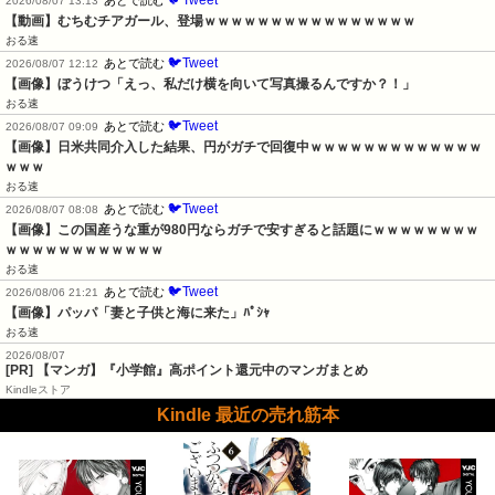
2026/08/07 13:13
【動画】むちむチアガール、登場ｗｗｗｗｗｗｗｗｗｗｗｗｗｗｗｗ
おる速
🐦Tweet
あとで読む
2026/08/07 12:12
【画像】ぼうけつ「えっ、私だけ横を向いて写真撮るんですか？！」
おる速
🐦Tweet
あとで読む
2026/08/07 09:09
【画像】日米共同介入した結果、円がガチで回復中ｗｗｗｗｗｗｗｗｗｗｗｗｗ
ｗｗｗ
おる速
🐦Tweet
あとで読む
2026/08/07 08:08
【画像】この国産うな重が980円ならガチで安すぎると話題にｗｗｗｗｗｗｗｗ
ｗｗｗｗｗｗｗｗｗｗｗｗ
おる速
🐦Tweet
あとで読む
2026/08/06 21:21
【画像】パッパ「妻と子供と海に来た」ﾊﾟｼｬ
おる速
2026/08/07
[PR] 【マンガ】『小学館』高ポイント還元中のマンガまとめ
Kindleストア
Kindle 最近の売れ筋本