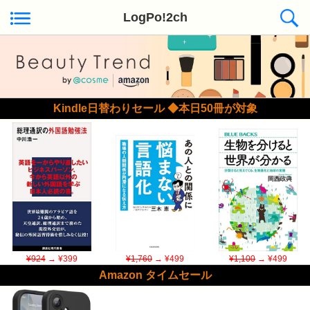
LogPo!2ch
Kindle日替わりセール ◆本日50冊が対象
¥924
→ ¥399
¥1,760
→ ¥499
¥1,100
→ ¥499
Amazon タイムセール