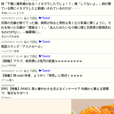
姉「下着に違和感がある！イタズラしたでしょ！？」俺「してないよ」←姉が寝
ている間にイタズラしたと勘違いされているのだが・・・
長編にちゃんまとめ
🐦Tweet
あとで読む
2026/08/07 12:24
旦那の元嫁が捨ててった猫。病気が治ると気性も良くなり私達に懐くように。そ
れを知った元嫁が「猫返せ！！」「あんたみたいな小娘に猫と旦那君の面倒見れ
るわけがない」→修羅場に…
鬼女の浮気速報
🐦Tweet
あとで読む
2026/08/07 10:45
英語スラング「アスクホール」
ハムスター速報
🐦Tweet
あとで読む
2026/08/07 10:46
【朗報】アラブ、秋田県に2兆円の投資ｗｗｗｗｗｗｗｗｗ
なんJ PRIDE
🐦Tweet
あとで読む
2026/08/07 12:25
【画像】咲-saki-作者、ようやく『奇乳』に気付くｗｗｗｗ
ゲーム魔人
2026/08/07
[PR] 【特集】FANCL 美と健やかさを支えるインナーケア 内側から整える習慣
で、毎日をサポート
Amazon