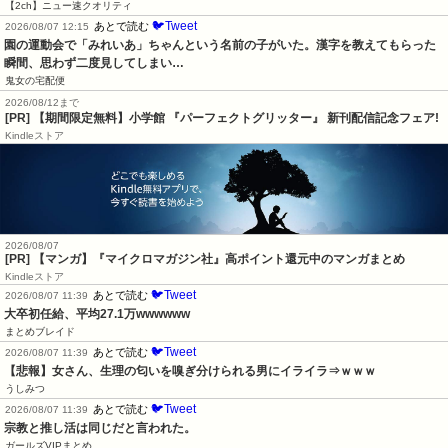
【2ch】ニュー速クオリティ
🐦Tweet
あとで読む
2026/08/07 12:15
園の運動会で「みれいあ」ちゃんという名前の子がいた。漢字を教えてもらった
瞬間、思わず二度見してしまい…
鬼女の宅配便
2026/08/12まで
[PR] 【期間限定無料】小学館 『パーフェクトグリッター』 新刊配信記念フェア!
Kindleストア
2026/08/07
[PR] 【マンガ】『マイクロマガジン社』高ポイント還元中のマンガまとめ
Kindleストア
🐦Tweet
あとで読む
2026/08/07 11:39
大卒初任給、平均27.1万wwwwww
まとめブレイド
🐦Tweet
あとで読む
2026/08/07 11:39
【悲報】女さん、生理の匂いを嗅ぎ分けられる男にイライラ⇒ｗｗｗ
うしみつ
🐦Tweet
あとで読む
2026/08/07 11:39
宗教と推し活は同じだと言われた。
ガールズVIPまとめ