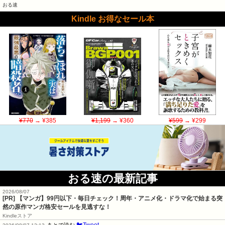
おる速
Kindle お得なセール本
¥770
→ ¥385
¥1,199
→ ¥360
¥599
→ ¥299
おる速の最新記事
2026/08/07
[PR] 【マンガ】99円以下・毎日チェック！周年・アニメ化・ドラマ化で始まる突
然の原作マンガ格安セールを見逃すな！
Kindleストア
🐦Tweet
あとで読む