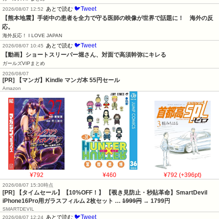
🐦Tweet
あとで読む
2026/08/07 12:52
【熊本地震】手術中の患者を全力で守る医師の映像が世界で話題に！　海外の反
応。
海外反応！ I LOVE JAPAN
🐦Tweet
あとで読む
2026/08/07 10:45
【動画】ショートスリーパー堀さん、対面で高須幹弥にキレる
ガールズVIPまとめ
2026/08/07
[PR] 【マンガ】Kindle マンガ本 55円セール
Amazon
¥792
¥460
¥792 (+396pt)
2026/08/07 15:30時点
[PR] 【タイムセール】【10%OFF！】 【覗き見防止・秒貼革命】SmartDevil
iPhone16Pro用ガラスフィルム 2枚セット …
1999円
→ 1799円
SMARTDEVIL
🐦Tweet
あとで読む
2026/08/07 12:24