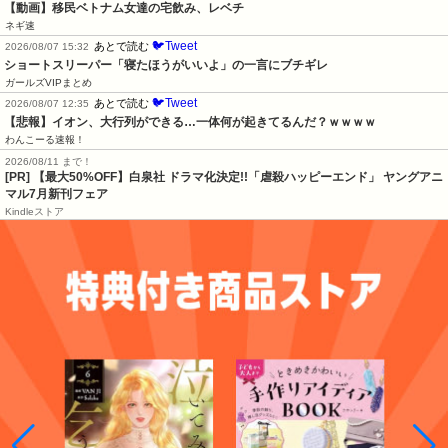
【動画】移民ベトナム女達の宅飲み、レベチ
ネギ速
🐦Tweet
あとで読む
2026/08/07 15:32
ショートスリーパー「寝たほうがいいよ」の一言にブチギレ
ガールズVIPまとめ
🐦Tweet
あとで読む
2026/08/07 12:35
【悲報】イオン、大行列ができる…一体何が起きてるんだ？ｗｗｗｗ
わんこーる速報！
2026/08/11 まで！
[PR] 【最大50%OFF】白泉社 ドラマ化決定!!「虐殺ハッピーエンド」 ヤングアニ
マル7月新刊フェア
Kindleストア