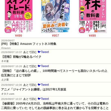
¥499
¥957
¥499
2026/08/07
[PR] 【特集】Amazon フィットネス特集
Amazon
🐦Tweet
あとで読む
2026/08/07 10:37
【悲報】前輪が2輪あるバイク
ネギ速
🐦Tweet
あとで読む
2026/08/07 10:20
【朗報】「ほの暮らしの庭」、100時間遊べてストーリーも面白いスタバレの上
位互換だとまじで好評
えび通
🐦Tweet
あとで読む
2026/08/07 10:36
アニメ「ジャイアントお嬢様」は2027年1月放送
オタク.com
🐦Tweet
あとで読む
2026/08/07 10:37
【修羅場】2005年の4月25日、当時私は甲南大学に通っていて、その日は電車の
二両目に乗っていた そしてあの脱線事故に巻き込まれて膝から下を切断すること