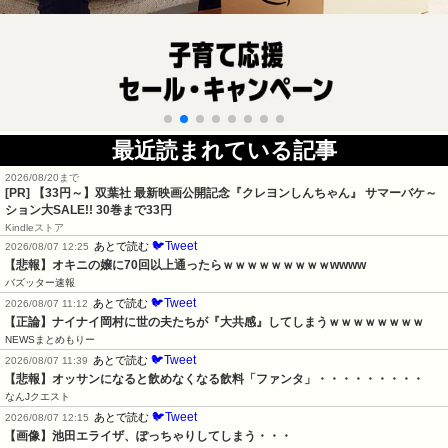
最近読まれている記事
2026/08/20まで
[PR]
【33円～】双葉社 最新映画公開記念『クレヨンしんちゃん』 サマーバケ～
ション大SALE!! 30巻まで33円
Kindleストア
🐦Tweet
あとで読む
2026/08/07 12:25
【悲報】オキニの嬢に70回以上通ったらｗｗｗｗｗｗｗｗｗwwww
バズッター速報
🐦Tweet
あとで読む
2026/08/07 11:12
【正論】ナイナイ岡村に世の夫たちが『大共感』してしまうｗｗｗｗｗｗｗｗ
NEWSまとめもりー
🐦Tweet
あとで読む
2026/08/07 11:39
【悲報】オッサンになると飲めなくなる飲料「ファンタ」・・・・・・・・・
なんJクエスト
🐦Tweet
あとで読む
2026/08/07 12:15
【画像】池田エライザ、ぽっちゃりしてしまう・・・