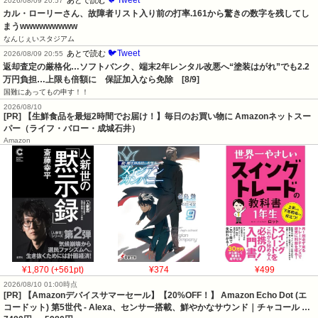
2026/08/09 20:57
カル・ローリーさん、故障者リスト入り前の打率.161から驚きの数字を残してし
まうwwwwwwwww
なんじぇいスタジアム
🐦Tweet
あとで読む
2026/08/09 20:55
返却査定の厳格化…ソフトバンク、端末2年レンタル改悪へ“塗装はがれ”でも2.2
万円負担…上限も倍額に　保証加入なら免除　[8/9]
国難にあってもの申す！！
2026/08/10
[PR] 【生鮮食品を最短2時間でお届け！】毎日のお買い物に Amazonネットスー
パー（ライフ・バロー・成城石井）
Amazon
¥1,870 (+561pt)
¥374
¥499
2026/08/10 01:00時点
[PR] 【Amazonデバイスサマーセール】【20%OFF！】 Amazon Echo Dot (エ
コードット) 第5世代 - Alexa、センサー搭載、鮮やかなサウンド｜チャコール …