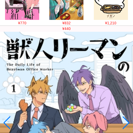
¥770
¥832
¥1,210
¥440