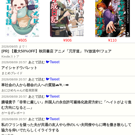
¥605
¥906
¥110
2026/09/05 まで！
[PR] 【最大50%OFF】秋田書店 アニメ「刃牙道」 TV放送中!フェア
Kindleストア
🐦Tweet
あとで読む
2026/08/09 20:57
アイシャドウパレット
まとめブレイド
🐦Tweet
あとで読む
2026/08/09 20:57
車社会の人から都会の人への質疑🚗🏃♀️➡️
おにひめちゃんの監視部屋
🐦Tweet
あとで読む
2026/08/09 20:57
膳場貴子「非常に厳しい」外国人の永住許可厳格化政府方針に「ヘイトがより進
む方向になると…」
がーるずレポート
🐦Tweet
あとで読む
2026/08/09 20:57
私のフリンを疑った夫が共通の友人やら仲のいい夫同僚やらに噂を撒き散らして
協力を仰いでたらしくイライラする