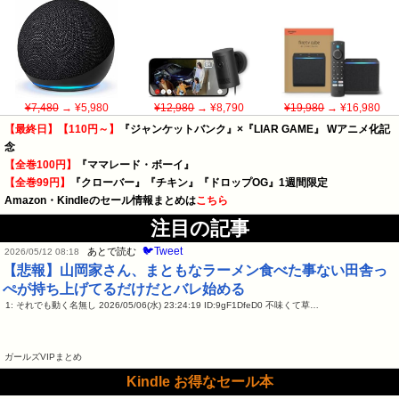
¥7,480
→ ¥5,980
¥12,980
→ ¥8,790
¥19,980
→ ¥16,980
【最終日】【110円～】
『ジャンケットバンク』×『LIAR GAME』 Wアニメ化記
念
【全巻100円】
『ママレード・ボーイ』
【全巻99円】
『クローバー』『チキン』『ドロップOG』1週間限定
Amazon・Kindleのセール情報まとめは
こちら
注目の記事
🐦Tweet
あとで読む
2026/05/12 08:18
【悲報】山岡家さん、まともなラーメン食べた事ない田舎っ
ぺが持ち上げてるだけだとバレ始める
1: それでも動く名無し 2026/05/06(水) 23:24:19 ID:9gF1DfeD0 不味くて草…
ガールズVIPまとめ
Kindle お得なセール本