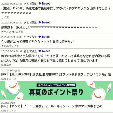
🐦Tweet
あとで読む
2026/08/09 21:38
【動画】BYD車、高速道路で後続車にリアウインドウアタックを仕掛けてしまう
ｗｗｗｗｗｗｗｗｗｗ
サイ速
🐦Tweet
あとで読む
2026/08/09 20:39
原爆投下、多分正しいw w w w w w w w w w w w w w w w w w w w w w
ガールズVIPまとめ
🐦Tweet
あとで読む
2026/08/09 20:39
うつ病が治って復職できたらマッマと旅行に行きたい
まとめブレイド
🐦Tweet
あとで読む
2026/08/09 20:39
義弟に結婚祝いと入学祝いを送ったけど届いたという連絡もなければ内祝いも届
かない。私から義弟に確認するのも下品に感じてしまって悩んでいます
怒り新党
2026/08/14まで
[PR] 【最大50%OFF】講談社 夏電書2026 姉フレンド新刊フェア①『ウソ婚』他
Kindleストア
2026/08/10
[PR] 【マンガ】『一二三書房』セール・キャンペーン中のマンガ本まとめ
Kindleストア