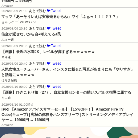
7480円
→ 5980円
Amazon
🐦Tweet
あとで読む
2026/08/09 21:00
マッマ「あーそういえば実家売るからね」ワイ「ふぁっ！！！？？？」
ぁゃιぃ(*ﾟーﾟ)NEWS 2nd
🐦Tweet
あとで読む
2026/08/09 20:39
借金が返せないから自●考えてるJ民
ふぇー速
🐦Tweet
あとで読む
2026/08/09 20:06
【画像】最近の水着JK、レベルが高すぎるｗｗｗｗｗｗ
ネギ速
🐦Tweet
あとで読む
2026/08/09 20:40
人気女性ユーチューバーさん、インスタに載せた写真があまりにも「やりすぎ」
と話題にｗｗｗｗｗ
はちま起稿
🐦Tweet
あとで読む
2026/08/10 00:00
【画像】ひきこもり娘（27）、自立支援センターの酷いスパルタ指導に屈する
キニ速
2026/08/10 01:00時点
[PR] 【Amazonデバイスサマーセール】【15%OFF！】 Amazon Fire TV
Cube(キューブ) | 究極の体験をハンズフリーで | ストリーミングメディアプレイ
ヤー …
19980円
→ 16980円
Amazon