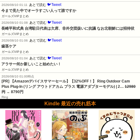
🐦Tweet
あとで読む
2026/08/10 01:11
今まで見た中でオーラすごい人って誰ですか
ガールズVIPまとめ
🐦Tweet
あとで読む
2026/08/10 01:08
長崎平和式典 台湾駐日代表は欠席、非外交団扱いに抗議 なお北朝鮮には招待状
ガールズVIPまとめ
🐦Tweet
あとで読む
2026/08/10 01:06
歯茎ケア
ガールズVIPまとめ
🐦Tweet
あとで読む
2026/08/10 01:04
アラサー何か新しいこと始めたい！
ガールズVIPまとめ
2026/08/10 01:00時点
[PR] 【Amazonデバイスサマーセール】【32%OFF！】 Ring Outdoor Cam
Plus Plug-In (リング アウトドアカム プラス 電源アダプターモデル) | 2…
12980
円
→ 8790円
Ring
Kindle 最近の売れ筋本