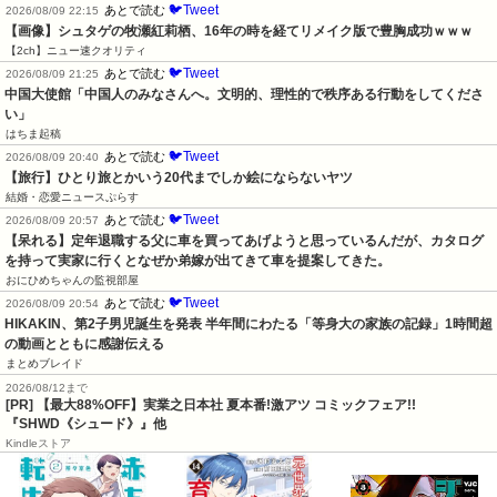
🐦Tweet
あとで読む
2026/08/09 22:15
【画像】シュタゲの牧瀬紅莉栖、16年の時を経てリメイク版で豊胸成功ｗｗｗ
【2ch】ニュー速クオリティ
🐦Tweet
あとで読む
2026/08/09 21:25
中国大使館「中国人のみなさんへ。文明的、理性的で秩序ある行動をしてくださ
い」
はちま起稿
🐦Tweet
あとで読む
2026/08/09 20:40
【旅行】ひとり旅とかいう20代までしか絵にならないヤツ
結婚・恋愛ニュースぷらす
🐦Tweet
あとで読む
2026/08/09 20:57
【呆れる】定年退職する父に車を買ってあげようと思っているんだが、カタログ
を持って実家に行くとなぜか弟嫁が出てきて車を提案してきた。
おにひめちゃんの監視部屋
🐦Tweet
あとで読む
2026/08/09 20:54
HIKAKIN、第2子男児誕生を発表 半年間にわたる「等身大の家族の記録」1時間超
の動画とともに感謝伝える
まとめブレイド
2026/08/12まで
[PR] 【最大88%OFF】実業之日本社 夏本番!激アツ コミックフェア!!
『SHWD《シュード》』他
Kindleストア