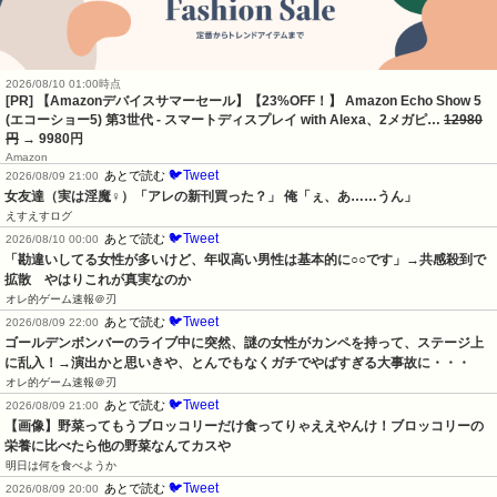
2026/08/10 01:00時点
[PR] 【Amazonデバイスサマーセール】【23%OFF！】 Amazon Echo Show 5
(エコーショー5) 第3世代 - スマートディスプレイ with Alexa、2メガピ…
12980
円
→ 9980円
Amazon
🐦Tweet
あとで読む
2026/08/09 21:00
女友達（実は淫魔♀）「アレの新刊買った？」 俺「ぇ、あ……うん」
えすえすログ
🐦Tweet
あとで読む
2026/08/10 00:00
「勘違いしてる女性が多いけど、年収高い男性は基本的に○○です」→共感殺到で
拡散　やはりこれが真実なのか
オレ的ゲーム速報＠刃
🐦Tweet
あとで読む
2026/08/09 22:00
ゴールデンボンバーのライブ中に突然、謎の女性がカンペを持って、ステージ上
に乱入！→演出かと思いきや、とんでもなくガチでやばすぎる大事故に・・・
オレ的ゲーム速報＠刃
🐦Tweet
あとで読む
2026/08/09 21:00
【画像】野菜ってもうブロッコリーだけ食ってりゃええやんけ！ブロッコリーの
栄養に比べたら他の野菜なんてカスや
明日は何を食べようか
🐦Tweet
あとで読む
2026/08/09 20:00