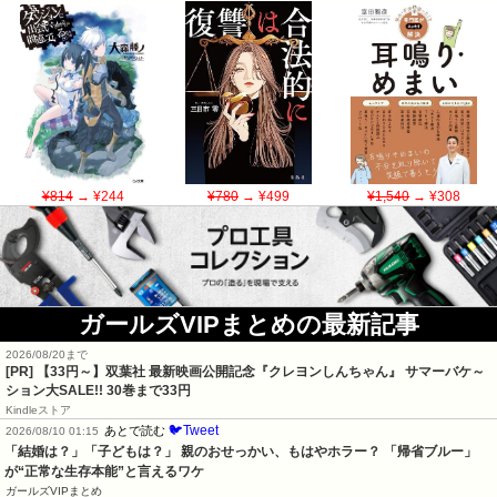
¥814
→ ¥244
¥780
→ ¥499
¥1,540
→ ¥308
ガールズVIPまとめの最新記事
2026/08/20まで
[PR]
【33円～】双葉社 最新映画公開記念『クレヨンしんちゃん』 サマーバケ～
ション大SALE!! 30巻まで33円
Kindleストア
🐦Tweet
あとで読む
2026/08/10 01:15
「結婚は？」「子どもは？」 親のおせっかい、もはやホラー？ 「帰省ブルー」
が“正常な生存本能”と言えるワケ
ガールズVIPまとめ