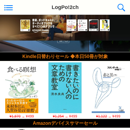
LogPo!2ch
Kindle日替わりセール ◆本日50冊が対象
¥1,870
→ ¥499
¥1,254
→ ¥499
¥1,122
→ ¥499
Amazonデバイスサマーセール