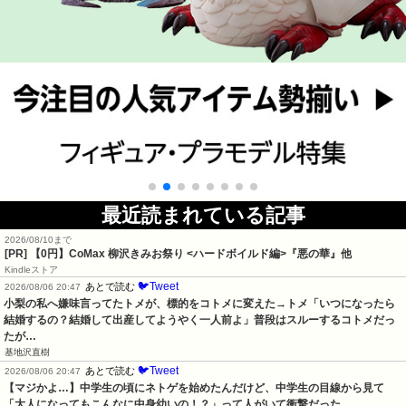
最近読まれている記事
2026/08/10まで
[PR] 【0円】CoMax 柳沢きみお祭り <ハードボイルド編>『悪の華』他
Kindleストア
🐦Tweet
あとで読む
2026/08/06 20:47
小梨の私へ嫌味言ってたトメが、標的をコトメに変えた→トメ「いつになったら
結婚するの？結婚して出産してようやく一人前よ」普段はスルーするコトメだっ
たが…
基地沢直樹
🐦Tweet
あとで読む
2026/08/06 20:47
【マジかよ…】中学生の頃にネトゲを始めたんだけど、中学生の目線から見て
「大人になってもこんなに中身幼いの！？」って人がいて衝撃だった…