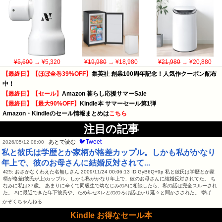
¥5,600
→ ¥5,320
¥19,980
→ ¥18,980
¥21,980
→ ¥20,880
【最終日】【ほぼ全巻39%OFF】
集英社 創業100周年記念！人気作クーポン配布
中！
【最終日】【セール】
Amazon 暮らし応援サマーSale
【最終日】【最大90%OFF】
Kindle本 サマーセール第1弾
Amazon・Kindleのセール情報まとめは
こちら
注目の記事
🐦Tweet
あとで読む
2026/05/12 08:00
私と彼氏は学歴とか家柄が格差カップル。しかも私がかなり
年上で、彼のお母さんに結婚反対されて...
425: おさかなくわえた名無しさん 2009/11/24 00:06:13 ID:GyB6Q+9p 私と彼氏は学歴とか家
柄が格差(彼氏が上)カップル、しかも私がかなり年上で、彼のお母さんに結婚反対されてた。 ち
なみに私は37歳。 あまりに辛くて同級生で幼なじみのAに相談したら、私の話は完全スルーされ
た。 Aに最近できた年下彼氏や、ため年セXレとののろけ話ばかり延々と聞かさされた。 挙げ…
かぞくちゃんねる
Kindle お得なセール本