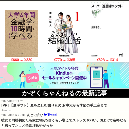
¥660
→ ¥330
¥770
→ ¥385
¥628
→ ¥314
かぞくちゃんねるの最新記事
2026/08/31まで
[PR]
【夏ギフト】夏を楽しむ贈りもの お中元から季節の手土産まで
Amazon
🐦Tweet
あとで読む
2026/08/06 22:30
彼女と同棲初めたら家に物が5倍くらい増えてストレスヤバい。3LDKで余裕だろ
と思ってたけど全部埋めやがった