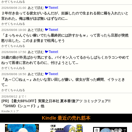
かぞくちゃんねる
🐦Tweet
あとで読む
2026/08/06 21:00
２年付き合ってる彼女がいるんだが、妊娠したので生まれる前に籍を入れたいと
言われた。俺は種がほぼ無いはずなのに...
かぞくちゃんねる
🐦Tweet
あとで読む
2026/08/06 19:00
「まっちゃんぐらい稼いでたら最終的には許すかもｗ」って言ったら旦那が突然
怒り出した。このまま情まで枯渇しそう
かぞくちゃんねる
🐦Tweet
あとで読む
2026/08/06 17:50
16歳の娘が外見ばかり気にする。バイキン入ってるからしばらくカラコンやめて
ねって医者に言われてるのに、付けようとして...
かぞくちゃんねる
🐦Tweet
あとで読む
2026/08/06 16:50
『あ～〇〇ねぇ～』みたいな言い回しが嫌い。彼女が言った瞬間、イラッとき
て...
かぞくちゃんねる
2026/08/12 まで！
[PR] 【最大88%OFF】実業之日本社 夏本番!激アツ コミックフェア!!
『SHWD《シュード》』他
Kindleストア
Kindle 最近の売れ筋本