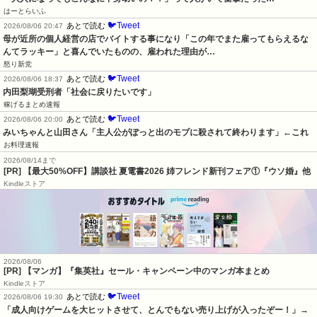
はーとらいふ
🐦Tweet
あとで読む
2026/08/06 20:47
母が近所の個人経営の店でバイトする事になり「この年でまた雇ってもらえるな
んてラッキー」と喜んでいたものの、雇われた理由が…
怒り新党
🐦Tweet
あとで読む
2026/08/06 18:37
内田梨瑚受刑者「社会に戻りたいです」
稼げるまとめ速報
🐦Tweet
あとで読む
2026/08/06 20:00
みいちゃんと山田さん「主人公がぽっと出のモブに殺されて終わります」←これ
お料理速報
2026/08/14まで
[PR] 【最大50%OFF】講談社 夏電書2026 姉フレンド新刊フェア①『ウソ婚』他
Kindleストア
2026/08/06
[PR] 【マンガ】『集英社』セール・キャンペーン中のマンガ本まとめ
Kindleストア
🐦Tweet
あとで読む
2026/08/06 19:30
「成人向けゲームを大ヒットさせて、とんでもない売り上げが入ったぞー！」→