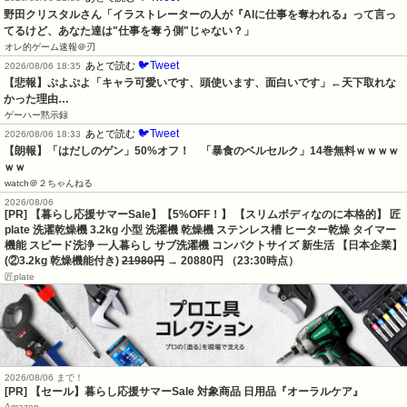
野田クリスタルさん「イラストレーターの人が『AIに仕事を奪われる』って言っ
てるけど、あなた達は"仕事を奪う側"じゃない？」
オレ的ゲーム速報＠刃
🐦Tweet
あとで読む
2026/08/06 18:35
【悲報】ぷよぷよ「キャラ可愛いです、頭使います、面白いです」←天下取れな
かった理由…
ゲーハー黙示録
🐦Tweet
あとで読む
2026/08/06 18:33
【朗報】「はだしのゲン」50%オフ！　「暴食のベルセルク」14巻無料ｗｗｗｗ
ｗｗ
watch＠２ちゃんねる
2026/08/06
[PR] 【暮らし応援サマーSale】【5%OFF！】 【スリムボディなのに本格的】 匠
plate 洗濯乾燥機 3.2kg 小型 洗濯機 乾燥機 ステンレス槽 ヒーター乾燥 タイマー
機能 スピード洗浄 一人暮らし サブ洗濯機 コンパクトサイズ 新生活 【日本企業】
(②3.2kg 乾燥機能付き)
21980円
→ 20880円 （23:30時点）
匠plate
2026/08/06 まで！
[PR]
【セール】暮らし応援サマーSale 対象商品 日用品『オーラルケア』
Amazon