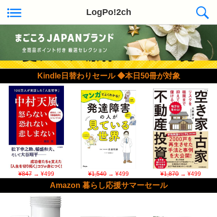
LogPo!2ch
Kindle日替わりセール ◆本日50冊が対象
¥847
→ ¥499
¥1,540
→ ¥499
¥1,870
→ ¥499
Amazon 暮らし応援サマーセール