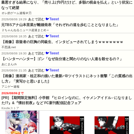
最悪すぎる結果になり、「売り上げ0円だけど、多額の税金を払え」という状況に
なって絶望
オレ的ゲーム速報＠刃
🐦Tweet
あとで読む
2026/08/06 19:29
元TBSアナ山本里菜が離婚発表「それぞれの道を歩むこととなりました」
２ちゃんねるニュース超速まとめ＋
🐦Tweet
あとで読む
2026/08/06 18:35
【画像】容疑者の巨胸の同級生、インタビューされてしまうｗｗｗｗｗｗｗ
不思議.net
🐦Tweet
あとで読む
2026/08/06 19:30
【ハンターハンター】ゴン「なぜ自分達と関わりのない人達を殺せるの？」
あにまんch
🐦Tweet
あとで読む
2026/08/06 21:35
【画像】漫画家・桂正和の描いた最新パ0ツイラストにネット衝撃「この質感の出
し方」「実写かと思いました]
アニゲー速報
2026/08/06まで
[PR] 【期間限定無料】小学館 『ヒロインなのに、イケメンアイドル♂になりまし
た!?』&『懐妊初夜』など FC新刊配信記念フェア
Kindleストア