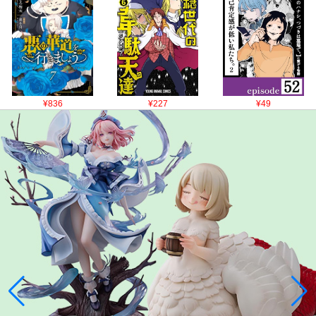
¥836
¥227
¥49