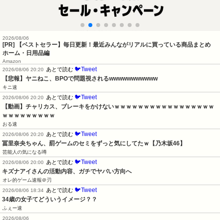
2026/08/06
[PR] 【ベストセラー】毎日更新！最近みんながリアルに買っている商品まとめ
ホーム・日用品編
Amazon
🐦Tweet
あとで読む
2026/08/06 20:20
【悲報】ヤニねこ、BPOで問題視されるwwwwwwwwwww
キニ速
🐦Tweet
あとで読む
2026/08/06 20:20
【動画】チャリカス、ブレーキをかけないｗｗｗｗｗｗｗｗｗｗｗｗｗｗｗｗｗ
ｗｗｗｗｗｗｗｗｗ
おる速
🐦Tweet
あとで読む
2026/08/06 20:20
冨里奈央ちゃん、罰ゲームのセミをずっと気にしてたｗ【乃木坂46】
芸能人の気になる噂
🐦Tweet
あとで読む
2026/08/06 20:00
キズナアイさんの活動内容、ガチでヤバい方向へ
オレ的ゲーム速報＠刃
🐦Tweet
あとで読む
2026/08/06 18:34
34歳の女子てどういうイメージ？？
ふぇー速
2026/08/06