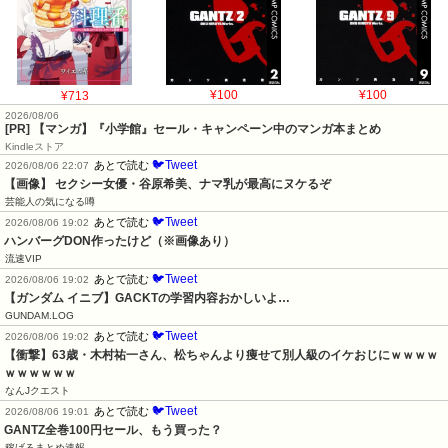
¥713
¥100
¥100
2026/08/06
[PR] 【マンガ】『小学館』セール・キャンペーン中のマンガ本まとめ
Kindleストア
🐦Tweet
あとで読む
2026/08/06 22:07
【画像】 セクシー女優・谷原希美、ナマ乳が最高にヌケるぞ
芸能人の気になる噂
🐦Tweet
あとで読む
2026/08/06 19:02
ハンバーグDON作ったけど（※画像あり）
流速VIP
🐦Tweet
あとで読む
2026/08/06 19:02
【ガンダム イニブ】GACKTの学習内容おかしいよ…
GUNDAM.LOG
🐦Tweet
あとで読む
2026/08/06 19:02
【衝撃】63歳・木村祐一さん、松ちゃんより痩せて別人級のイケおじにｗｗｗｗ
ｗｗｗｗｗｗ
なんJクエスト
🐦Tweet
あとで読む
2026/08/06 19:01
GANTZ全巻100円セール、もう買った？
稼げるまとめ速報