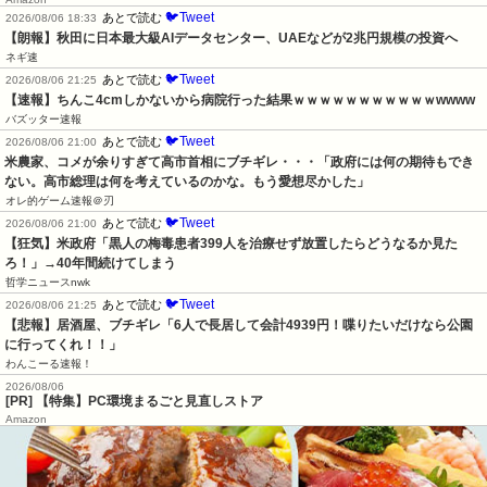
🐦Tweet
あとで読む
2026/08/06 18:33
【朗報】秋田に日本最大級AIデータセンター、UAEなどが2兆円規模の投資へ
ネギ速
🐦Tweet
あとで読む
2026/08/06 21:25
【速報】ちんこ4cmしかないから病院行った結果ｗｗｗｗｗｗｗｗｗｗｗwwww
バズッター速報
🐦Tweet
あとで読む
2026/08/06 21:00
米農家、コメが余りすぎて高市首相にブチギレ・・・「政府には何の期待もでき
ない。高市総理は何を考えているのかな。もう愛想尽かした」
オレ的ゲーム速報＠刃
🐦Tweet
あとで読む
2026/08/06 21:00
【狂気】米政府「黒人の梅毒患者399人を治療せず放置したらどうなるか見た
ろ！」→40年間続けてしまう
哲学ニュースnwk
🐦Tweet
あとで読む
2026/08/06 21:25
【悲報】居酒屋、ブチギレ「6人で長居して会計4939円！喋りたいだけなら公園
に行ってくれ！！」
わんこーる速報！
2026/08/06
[PR] 【特集】PC環境まるごと見直しストア
Amazon