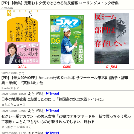
[PR] 【特集】定期おトク便ではじめる防災備蓄 ローリングストック特集
Amazon
¥884
¥480
¥1,584
2026/08/06 まで！
[PR]
【最大90%OFF】Amazon公式 Kindle本 サマーセール第1弾（語学・辞事
典・年鑑）『英検1級』他
Kindleストア
🐦Tweet
あとで読む
2026/08/06 18:35
日本の地震被害に支援したのに…「韓国産の水は水洗トイレに」
まとめたニュース
🐦Tweet
あとで読む
2026/08/06 22:00
セクシー系アカウントの美人女性「20歳でアルファードを一括で買っちゃう私っ
て素敵」→とんでもないものが映り込んでしまい、終わる
オレ的ゲーム速報＠刃
🐦Tweet
あとで読む
2026/08/06 21:30