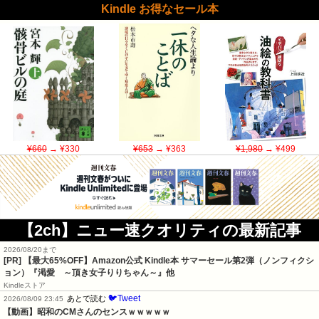
Kindle お得なセール本
¥660
→ ¥330
¥653
→ ¥363
¥1,980
→ ¥499
【2ch】ニュー速クオリティの最新記事
2026/08/20まで
[PR]
【最大65%OFF】Amazon公式 Kindle本 サマーセール第2弾（ノンフィクシ
ョン）『渇愛 ～頂き女子りりちゃん～』他
Kindleストア
🐦Tweet
あとで読む
2026/08/09 23:45
【動画】昭和のCMさんのセンスｗｗｗｗｗ