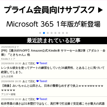
最近読まれている記事
2026/08/20まで
[PR]
【最大65%OFF】Amazon公式 Kindle本 サマーセール第2弾（アダルト・全
般）『ときちゃん』他
Kindleストア
🐦Tweet
あとで読む
2026/08/09 18:30
レンタル彼女を使ってデートの練習をしていた34歳男性、とあることに気づいて
絶望してしまう。
はちま起稿
🐦Tweet
あとで読む
2026/08/09 18:35
【画像】みいちゃんと山田さん、日本の警察なめすぎで炎上ｗｗｗｗwｗｗｗｗ
ｗｗｗｗｗ
アニゲー速報
🐦Tweet
あとで読む
2026/08/09 18:30
松井秀喜の凄さは31本塁打ではなく、高打率で打点稼ぐ安定感こそが最大の武器