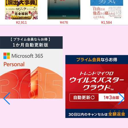
¥2,911
¥476
¥1,584