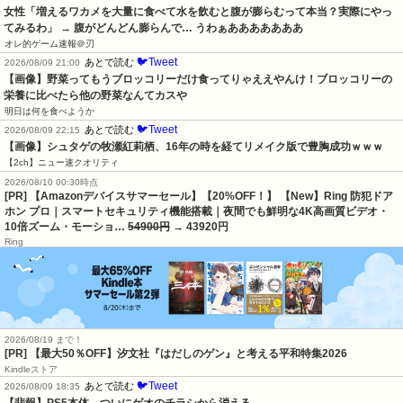
女性「増えるワカメを大量に食べて水を飲むと腹が膨らむって本当？実際にやっ
てみるわ」 → 腹がどんどん膨らんで… うわぁあああああああ
オレ的ゲーム速報＠刃
🐦Tweet
あとで読む
2026/08/09 21:00
【画像】野菜ってもうブロッコリーだけ食ってりゃええやんけ！ブロッコリーの
栄養に比べたら他の野菜なんてカスや
明日は何を食べようか
🐦Tweet
あとで読む
2026/08/09 22:15
【画像】シュタゲの牧瀬紅莉栖、16年の時を経てリメイク版で豊胸成功ｗｗｗ
【2ch】ニュー速クオリティ
2026/08/10 00:30時点
[PR] 【Amazonデバイスサマーセール】【20%OFF！】 【New】Ring 防犯ドア
ホン プロ｜スマートセキュリティ機能搭載｜夜間でも鮮明な4K高画質ビデオ・
10倍ズーム・モーショ…
54900円
→ 43920円
Ring
2026/08/19 まで！
[PR]
【最大50％OFF】汐文社『はだしのゲン』と考える平和特集2026
Kindleストア
🐦Tweet
あとで読む
2026/08/09 18:35
【悲報】PS5本体、ついにゲオのチラシから消える…