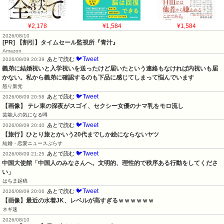
¥2,178
¥1,584
¥1,584
2026/08/10
[PR] 【割引】タイムセール監視所『青汁』
Amazon
🐦Tweet
あとで読む
2026/08/09 20:39
義弟に結婚祝いと入学祝いを送ったけど届いたという連絡もなければ内祝いも届
かない。私から義弟に確認するのも下品に感じてしまって悩んでいます
怒り新党
🐦Tweet
あとで読む
2026/08/09 20:58
【画像】 テレ東の深夜がスゴイ、セクシー女優のナマ乳をモロ流し
芸能人の気になる噂
🐦Tweet
あとで読む
2026/08/09 20:40
【旅行】ひとり旅とかいう20代までしか絵にならないヤツ
結婚・恋愛ニュースぷらす
🐦Tweet
あとで読む
2026/08/09 21:25
中国大使館「中国人のみなさんへ。文明的、理性的で秩序ある行動をしてくださ
い」
はちま起稿
🐦Tweet
あとで読む
2026/08/09 20:06
【画像】最近の水着JK、レベルが高すぎるｗｗｗｗｗｗ
ネギ速
2026/08/10