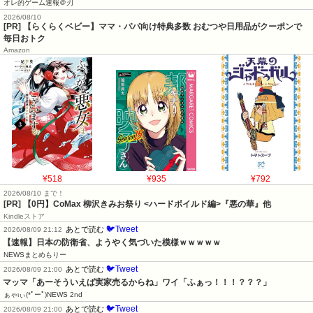
オレ的ゲーム速報＠刃
2026/08/10
[PR] 【らくらくベビー】ママ・パパ向け特典多数 おむつや日用品がクーポンで
毎日おトク
Amazon
¥518
¥935
¥792
2026/08/10 まで！
[PR] 【0円】CoMax 柳沢きみお祭り <ハードボイルド編>『悪の華』他
Kindleストア
🐦Tweet
あとで読む
2026/08/09 21:12
【速報】日本の防衛省、ようやく気づいた模様ｗｗｗｗｗ
NEWSまとめもりー
🐦Tweet
あとで読む
2026/08/09 21:00
マッマ「あーそういえば実家売るからね」ワイ「ふぁっ！！！？？？」
ぁゃιぃ(*ﾟーﾟ)NEWS 2nd
🐦Tweet
あとで読む
2026/08/09 21:00