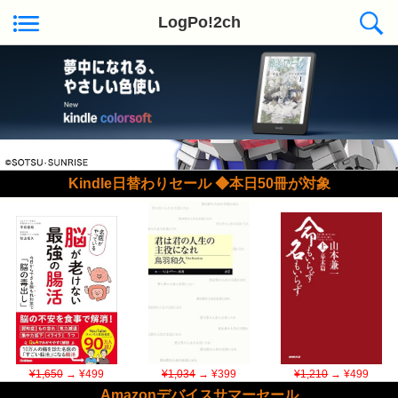
LogPo!2ch
Kindle日替わりセール ◆本日50冊が対象
¥1,650
→ ¥499
¥1,034
→ ¥399
¥1,210
→ ¥499
Amazonデバイスサマーセール