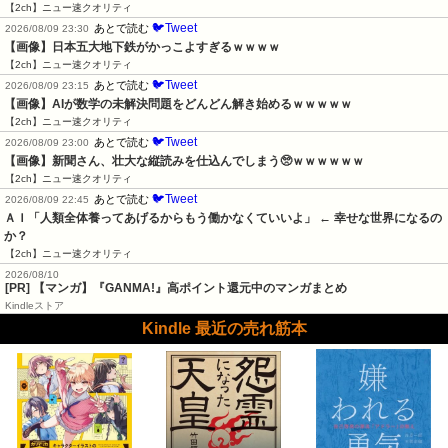
【2ch】ニュー速クオリティ
🐦Tweet
あとで読む
2026/08/09 23:30
【画像】日本五大地下鉄がかっこよすぎるｗｗｗｗ
【2ch】ニュー速クオリティ
🐦Tweet
あとで読む
2026/08/09 23:15
【画像】AIが数学の未解決問題をどんどん解き始めるｗｗｗｗｗ
【2ch】ニュー速クオリティ
🐦Tweet
あとで読む
2026/08/09 23:00
【画像】新聞さん、壮大な縦読みを仕込んでしまう🥺ｗｗｗｗｗｗ
【2ch】ニュー速クオリティ
🐦Tweet
あとで読む
2026/08/09 22:45
ＡＩ「人類全体養ってあげるからもう働かなくていいよ」 ← 幸せな世界になるの
か？
【2ch】ニュー速クオリティ
2026/08/10
[PR] 【マンガ】『GANMA!』高ポイント還元中のマンガまとめ
Kindleストア
Kindle 最近の売れ筋本