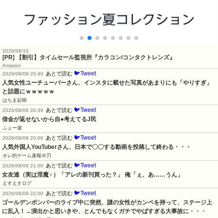
2026/08/10
[PR] 【割引】タイムセール監視所『カラコン/コンタクトレンズ』
Amazon
🐦Tweet
あとで読む
2026/08/09 20:40
人気女性ユーチューバーさん、インスタに載せた写真があまりにも「やりすぎ」
と話題にｗｗｗｗｗ
はちま起稿
🐦Tweet
あとで読む
2026/08/09 20:39
借金が返せないから自●考えてるJ民
ふぇー速
🐦Tweet
あとで読む
2026/08/09 20:00
人気外国人YouTuberさん、日本で〇〇する動画を投稿して終わる・・・
オレ的ゲーム速報＠刃
🐦Tweet
あとで読む
2026/08/09 21:00
女友達（実は淫魔♀）「アレの新刊買った？」 俺「ぇ、あ……うん」
えすえすログ
🐦Tweet
あとで読む
2026/08/09 22:00
ゴールデンボンバーのライブ中に突然、謎の女性がカンペを持って、ステージ上
に乱入！→演出かと思いきや、とんでもなくガチでやばすぎる大事故に・・・