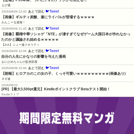
えび通
🐦Tweet
あとで読む
2026/08/09 22:45
【画像】ギルティ炭酸、遂にライバルが登場するｗｗｗｗ
わんこーる速報！
🐦Tweet
あとで読む
2026/08/09 21:45
【画像】覇権中華ソシャゲ「NTE」が凄すぎてなぜゲーム大国日本が作れなかっ
たのかと議論され始めるｗｗｗｗｗ
【2ch】ニュー速クオリティ
🐦Tweet
あとで読む
2026/08/09 22:06
自分の人生にかなりの影響を与えた漫画
おにひめちゃんの監視部屋
🐦Tweet
あとで読む
2026/08/09 22:06
【朗報】ヒロアカのこの女の子、くっそ可愛いｗｗｗｗｗｗｗｗｗ(画像あり)
ネギ速
2026/08/10
[PR]
【最大3,500pt還元】Kindleポイントクラブ Betaテスト開始！
Kindleストア