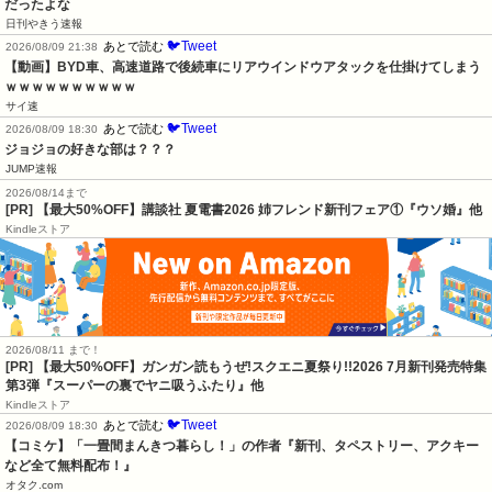
だったよな
日刊やきう速報
🐦Tweet
あとで読む
2026/08/09 21:38
【動画】BYD車、高速道路で後続車にリアウインドウアタックを仕掛けてしまう
ｗｗｗｗｗｗｗｗｗｗ
サイ速
🐦Tweet
あとで読む
2026/08/09 18:30
ジョジョの好きな部は？？？
JUMP速報
2026/08/14まで
[PR] 【最大50%OFF】講談社 夏電書2026 姉フレンド新刊フェア①『ウソ婚』他
Kindleストア
2026/08/11 まで！
[PR] 【最大50%OFF】ガンガン読もうぜ!スクエニ夏祭り!!2026 7月新刊発売特集
第3弾『スーパーの裏でヤニ吸うふたり』他
Kindleストア
🐦Tweet
あとで読む
2026/08/09 18:30
【コミケ】「一畳間まんきつ暮らし！」の作者『新刊、タペストリー、アクキー
など全て無料配布！』
オタク.com