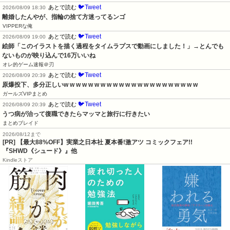
🐦Tweet
あとで読む
2026/08/09 18:30
離婚したんやが、指輪の捨て方迷ってるンゴ
VIPPERな俺
🐦Tweet
あとで読む
2026/08/09 19:00
絵師「このイラストを描く過程をタイムラプスで動画にしました！」→とんでも
ないものが映り込んで16万いいね
オレ的ゲーム速報＠刃
🐦Tweet
あとで読む
2026/08/09 20:39
原爆投下、多分正しいw w w w w w w w w w w w w w w w w w w w w w
ガールズVIPまとめ
🐦Tweet
あとで読む
2026/08/09 20:39
うつ病が治って復職できたらマッマと旅行に行きたい
まとめブレイド
2026/08/12まで
[PR] 【最大88%OFF】実業之日本社 夏本番!激アツ コミックフェア!!
『SHWD《シュード》』他
Kindleストア