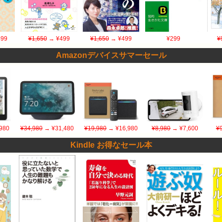
99
¥1,650
→ ¥499
¥1,650
→ ¥499
¥299
¥
Amazonデバイスサマーセール
980
¥34,980
→ ¥31,480
¥19,980
→ ¥16,980
¥8,980
→ ¥7,600
¥
Kindle お得なセール本