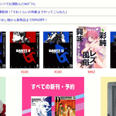
ツでお酒飲んだw(ﾊﾟｼｬ」
権取得！｢それくらいの年齢までやってこられた｣
出し物から新商品まで50%OFF！
¥100
¥100
¥862