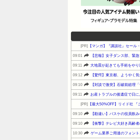
[PR]
【マンガ】『講談社』セール
09:01
【悲報】女子ダンス部、緊急
09:11
大地震が起きても手術をやり
09:12
【驚愕】東京都、ようやく気
09:10
09:11
[PR]
【最大50%OFF】リイド社 『
09:10
09:10
【衝撃】テレビ大好き高齢者
10:30
ゲーム業界ご用達のフォント、