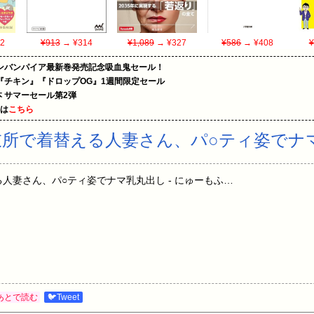
2
¥913
→ ¥314
¥1,089
→ ¥327
¥586
→ ¥408
¥
ンバンパイア最新巻発売記念吸血鬼セール！
『チキン』『ドロップOG』1週間限定セール
le本 サマーセール第2弾
めは
こちら
衣所で着替える人妻さん、パ○ティ姿でナ
人妻さん、パ○ティ姿でナマ乳丸出し - にゅーもふ…
あとで読む
🐦Tweet