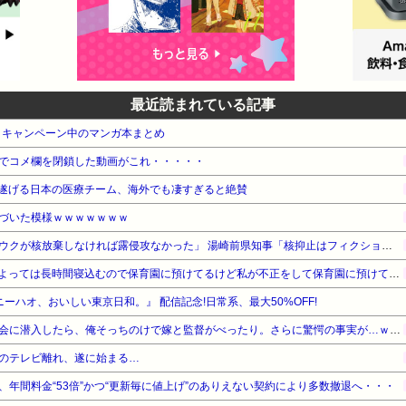
最近読まれている記事
・キャンペーン中のマンガ本まとめ
でコメ欄を閉鎖した動画がこれ・・・・・
遂げる日本の医療チーム、海外でも凄すぎると絶賛
づいた模様ｗｗｗｗｗｗｗ
【対談で激突】石破前総理「ウクが核放棄しなければ露侵攻なかった」 湯崎前県知事「核抑止はフィクション」
お産トラブルの後遺症で日によっては長時間寝込むので保育園に預けてるけど私が不正をして保育園に預けてると思い込んでいるママ達がうざったい
ニーハオ、おいしい東京日和。』 配信記念!日常系、最大50%OFF!
【勘違い】バスケの役員飲み会に潜入したら、俺そっちのけで嫁と監督がべったり。さらに驚愕の事実が…ｗｗｗ
のテレビ離れ、遂に始まる…
年間料金“53倍”かつ“更新毎に値上げ”のありえない契約により多数撤退へ・・・