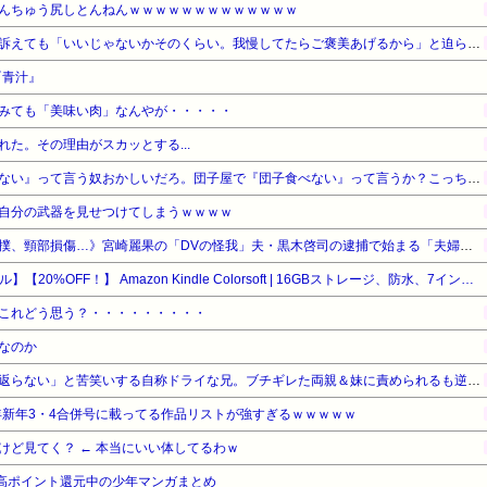
んちゅう尻しとんねんｗｗｗｗｗｗｗｗｗｗｗｗｗ
ウトのセクハラを夫に泣いて訴えても「いいじゃないかそのくらい。我慢してたらご褒美あげるから」と迫られた。夫が気持ち悪くて悲鳴をあげたら「うるさい」とグーで殴られた
『青汁』
みても「美味い肉」なんやが・・・・・
た。その理由がスカッとする...
【悲報】有吉「『俺テレビ見ない』って言う奴おかしいだろ。団子屋で『団子食べない』って言うか？こっちは芸人だぞ」
自分の武器を見せつけてしまうｗｗｗｗ
《全身打撲、頭部裂傷及び打撲、頸部損傷…》宮崎麗果の「DVの怪我」夫・黒木啓司の逮捕で始まる「夫婦の闘争」
【Amazonデバイスサマーセール】【20%OFF！】 Amazon Kindle Colorsoft | 16GBストレージ、防水、7インチカラーディスプレイ、色調調節ライト、最大8週間持続バッテリー、広告無し、ブラック (2025年発売)
これどう思う？・・・・・・・・・
なのか
妻の流産に「泣いたって生き返らない」と苦笑いする自称ドライな兄。ブチギレた両親＆妹に責められるも逆上した兄の悲惨すぎる現在←淡々としてるんじゃなくて単なる冷血漢
5年新年3・4合併号に載ってる作品リストが強すぎるｗｗｗｗｗ
けど見てく？ ← 本当にいい体してるわｗ
e本 高ポイント還元中の少年マンガまとめ