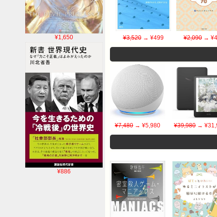
¥1,650
¥3,520
→ ¥499
¥2,090
→ ¥4
¥7,480
→ ¥5,980
¥39,980
→ ¥31,
¥886