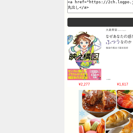
¥2,277
¥1,617