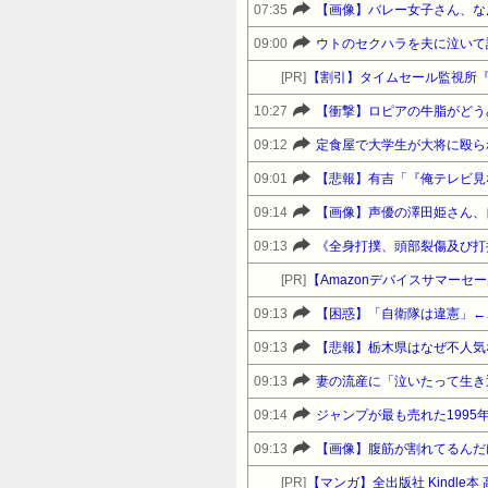
07:35
【画像】バレー女子さん、な
09:00
[PR]
【割引】タイムセール監視所
10:27
【衝撃】ロピアの牛脂がどう
09:12
定食屋で大学生が大将に殴られ
09:01
09:14
【画像】声優の澤田姫さん、
09:13
[PR]
09:13
【困惑】「自衛隊は違憲」←
09:13
【悲報】栃木県はなぜ不人気
09:13
09:14
ジャンプが最も売れた199
09:13
【画像】腹筋が割れてるんだ
[PR]
【マンガ】全出版社 Kindl