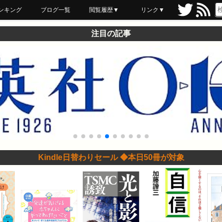
ンキング
ブログ一覧
閲覧履歴▼
リンク▼
ブックマーク
最近読んだ
あとで読む
ネットスーパー
飲食店舗用品
セール情報
注目の記事
Kindle日替わりセール ◆本日50冊が対象