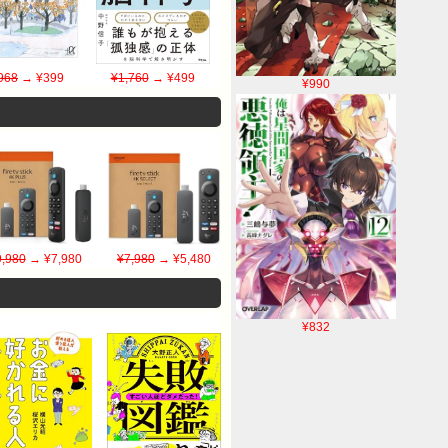
968
→ ¥399
¥1,760
→ ¥499
¥990
9,980
→ ¥7,980
¥7,980
→ ¥5,480
¥832