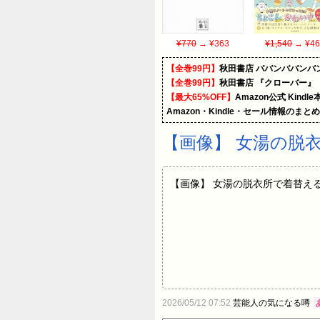
¥770
→ ¥363
¥1,540
→ ¥46
【全巻99円】
秋田書店 ババンババンバ
【全巻99円】
秋田書店 『クローバー』
【最大65%OFF】
Amazon公式 Kind
Amazon・Kindle・セール情報のまと
【画像】 女湯の脱
【画像】 女湯の脱衣所で着替える
2026/05/12 07:52
芸能人の気になる噂