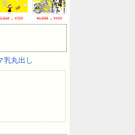
1,018
→ ¥306
¥1,595
→ ¥499
マ乳丸出し