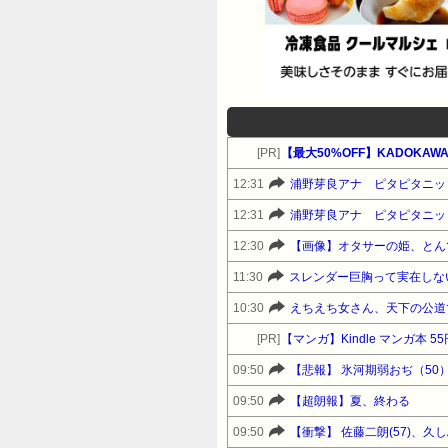
[PR]
【最大50%OFF】KADOKAWA
12:31
浦野芽良アナ ピタピタニッ
12:31
浦野芽良アナ ピタピタニッ
12:30
【画像】オタサーの姫、とん
11:30
スレンダー巨胸って実在しな
10:30
えちえち女さん、天下の公道
[PR]
【マンガ】Kindle マンガ本 5
09:50
【悲報】 氷河期弱おぢ（5
09:50
【超朗報】夏、終わる
09:50
【衝撃】 佐藤二朗(57)、