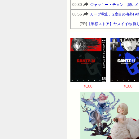
09:30
ジャッキー・チェン「濃いメン
08:56
カープ秋山、2度目の海外FA
[PR]
【半額ストア】ヤスイイね 掘り
¥100
¥100