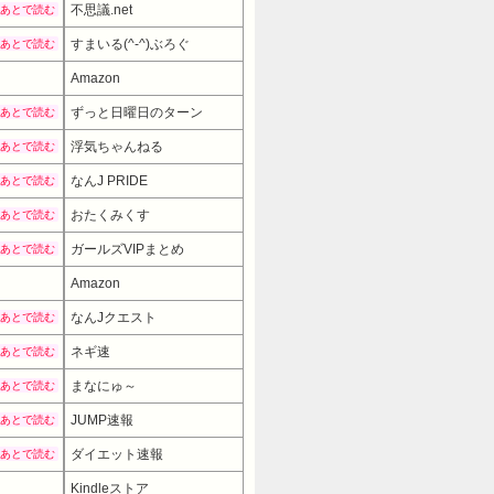
不思議.net
あとで読む
すまいる(^-^)ぶろぐ
あとで読む
Amazon
ずっと日曜日のターン
あとで読む
浮気ちゃんねる
あとで読む
なんJ PRIDE
あとで読む
おたくみくす
あとで読む
ガールズVIPまとめ
あとで読む
Amazon
なんJクエスト
あとで読む
ネギ速
あとで読む
まなにゅ～
あとで読む
JUMP速報
あとで読む
ダイエット速報
あとで読む
Kindleストア