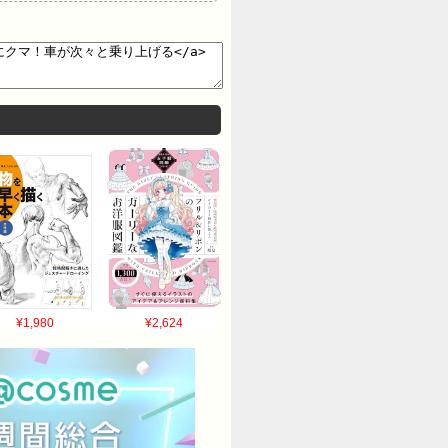
¥1,980
¥2,624