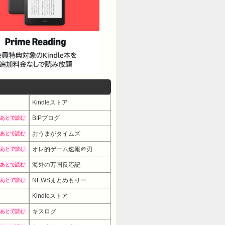
Kindleストア
BIPブログ
あとで読む
おうまがタイムズ
あとで読む
オレ的ゲーム速報＠刃
あとで読む
海外の万国反応記
あとで読む
NEWSまとめもりー
あとで読む
Kindleストア
キスログ
あとで読む