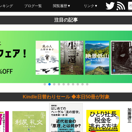
ンキング
ブログ一覧
閲覧履歴▼
リンク▼
ブックマーク
最近読んだ
あとで読む
ネットスーパー
飲食店舗用品
セール情報
注目の記事
Kindle日替わりセール ◆本日50冊が対象