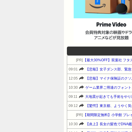
[PR]
【最大30%OFF】双葉社 フ
09:01
【悲報】女子ダンス部、緊急
12:05
【悲報】マイナ保険証のクソ
10:30
ゲーム業界ご用達のフォント、
09:11
大地震が起きても手術をやり
09:12
【驚愕】東京都、ようやく気
[PR]
【期間限定無料】小学館 プレイバ
10:30
【炎上】長女の髪色でDNA