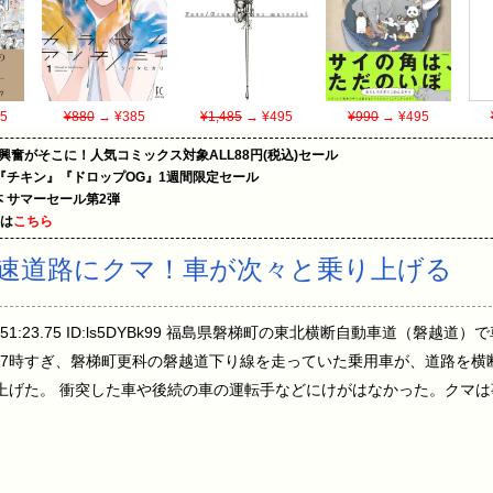
5
¥880
→ ¥385
¥1,485
→ ¥495
¥990
→ ¥495
の興奮がそこに！人気コミックス対象ALL88円(税込)セール
『チキン』『ドロップOG』1週間限定セール
le本 サマーセール第2弾
めは
こちら
速道路にクマ！車が次々と乗り上げる
日) 22:51:23.75 ID:ls5DYBk99 福島県磐梯町の東北横断自動車道（
午後7時すぎ、磐梯町更科の磐越道下り線を走っていた乗用車が、道路を横
上げた。 衝突した車や後続の車の運転手などにけがはなかった。クマ