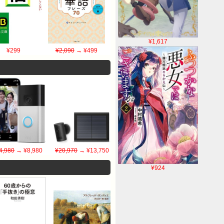
¥1,617
¥299
¥2,090
→ ¥499
4,980
→ ¥8,980
¥20,970
→ ¥13,750
¥924