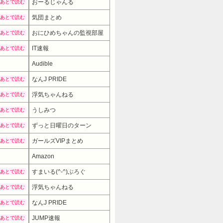
おーるじゃんる
あとで読む
気団まとめ
あとで読む
おにひめちゃんの監視部屋
あとで読む
IT速報
あとで読む
Audible
なんJ PRIDE
あとで読む
浮気ちゃんねる
あとで読む
うしみつ
あとで読む
ずっと日曜日のターン
あとで読む
ガールズVIPまとめ
あとで読む
Amazon
すまいる(^-^)ぶろぐ
あとで読む
浮気ちゃんねる
あとで読む
なんJ PRIDE
あとで読む
JUMP速報
あとで読む