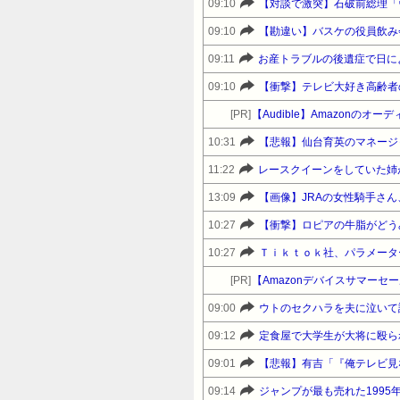
09:10
09:10
09:11
09:10
【衝撃】テレビ大好き高齢者
[PR]
【Audible】Amazonの
10:31
【悲報】仙台育英のマネージ
11:22
レースクイーンをしていた姉
13:09
【画像】JRAの女性騎手さ
10:27
【衝撃】ロピアの牛脂がどう
10:27
Ｔｉｋｔｏｋ社、パラメータ
[PR]
09:00
09:12
定食屋で大学生が大将に殴られ
09:01
09:14
ジャンプが最も売れた199