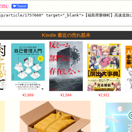
で読む
🐦Tweet
Kindle 最近の売れ筋本
¥2,889
¥1,584
¥2,911