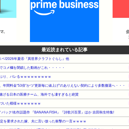
最近読まれている記事
タスペ!2026年夏④『異世界クラフトぐらし』他
でコメ欄を閉鎖した動画がこれ・・・・・
ぶり、バレるｗｗｗｗｗｗｗｗｗ
年間料金“53倍”かつ“更新毎に値上げ”のありえない契約により多数撤退へ・・・
遂げる日本の医療チーム、海外でも凄すぎると絶賛
づいた模様ｗｗｗｗｗｗｗ
ック!名作話題作 『BANANA FISH』『詩歌川百景』ほか 吉田秋生特集!
鑑定を要求された嫁、夫に言い放った衝撃の一言ｗｗｗｗ