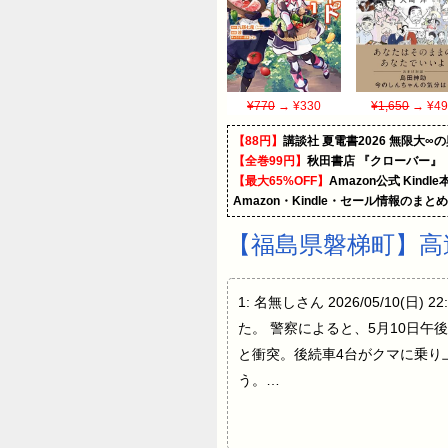
¥770
→ ¥330
¥1,650
→ ¥49
【88円】
講談社 夏電書2026 無限大∞
【全巻99円】
秋田書店 『クローバー』
【最大65%OFF】
Amazon公式 Kind
Amazon・Kindle・セール情報のまと
【福島県磐梯町】高
1: 名無しさん 2026/05/10(
た。 警察によると、5月10日
と衝突。後続車4台がクマに乗り
う。…