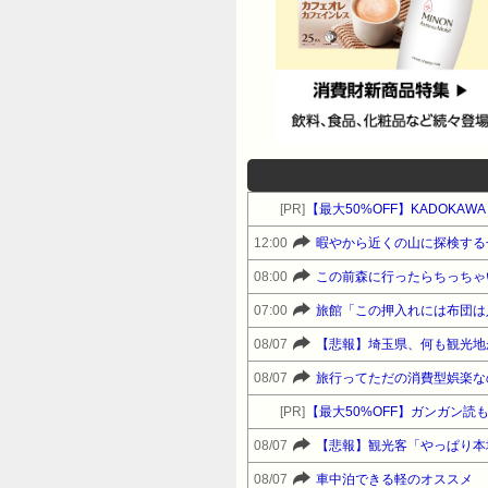
[PR]
【最大50%OFF】KADOKAW
12:00
暇やから近くの山に探検する
08:00
この前森に行ったらちっちゃ
07:00
旅館「この押入れには布団は
08/07
【悲報】埼玉県、何も観光地
08/07
旅行ってただの消費型娯楽な
[PR]
【最大50%OFF】ガンガン読も
08/07
【悲報】観光客「やっぱり本
08/07
車中泊できる軽のオススメ