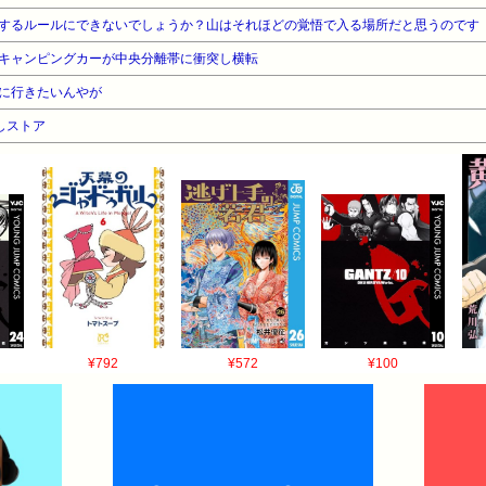
するルールにできないでしょうか？山はそれほどの覚悟で入る場所だと思うのです
キャンピングカーが中央分離帯に衝突し横転
に行きたいんやが
しストア
¥792
¥572
¥100