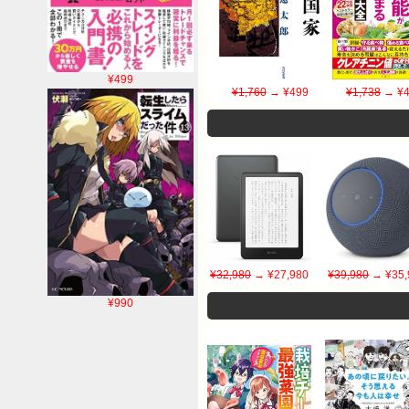
¥499
¥1,760
→ ¥499
¥1,738
→ ¥4
¥32,980
→ ¥27,980
¥39,980
→ ¥35,
¥990