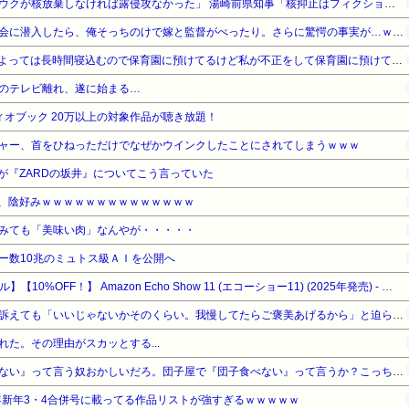
【対談で激突】石破前総理「ウクが核放棄しなければ露侵攻なかった」 湯崎前県知事「核抑止はフィクション」
【勘違い】バスケの役員飲み会に潜入したら、俺そっちのけで嫁と監督がべったり。さらに驚愕の事実が…ｗｗｗ
お産トラブルの後遺症で日によっては長時間寝込むので保育園に預けてるけど私が不正をして保育園に預けてると思い込んでいるママ達がうざったい
のテレビ離れ、遂に始まる…
オーディオブック 20万以上の対象作品が聴き放題！
ャー、首をひねっただけでなぜかウインクしたことにされてしまうｗｗｗ
が『ZARDの坂井』についてこう言っていた
ん、陰好みｗｗｗｗｗｗｗｗｗｗｗｗｗｗ
みても「美味い肉」なんやが・・・・・
ー数10兆のミュトス級ＡＩを公開へ
【Amazonデバイスサマーセール】【10%OFF！】 Amazon Echo Show 11 (エコーショー11) (2025年発売) - シームレスなデザイン、11インチフルHDスマートディスプレイ with Alexa、空間オーディオ、グラファイト
ウトのセクハラを夫に泣いて訴えても「いいじゃないかそのくらい。我慢してたらご褒美あげるから」と迫られた。夫が気持ち悪くて悲鳴をあげたら「うるさい」とグーで殴られた
た。その理由がスカッとする...
【悲報】有吉「『俺テレビ見ない』って言う奴おかしいだろ。団子屋で『団子食べない』って言うか？こっちは芸人だぞ」
5年新年3・4合併号に載ってる作品リストが強すぎるｗｗｗｗｗ