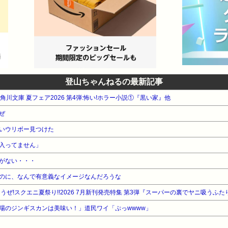
登山ちゃんねるの最新記事
A 角川文庫 夏フェア2026 第4弾:怖い!ホラー小説①『黒い家』他
ぜ
いウリボー見つけた
入ってません」
がない・・・
のに、なんで有意義なイメージなんだろうな
うぜ!スクエニ夏祭り!!2026 7月新刊発売特集 第3弾『スーパーの裏でヤニ吸うふた
場のジンギスカンは美味い！」道民ワイ「ぷっwwww」