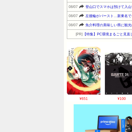
08/07
登山口でスマホは預けて入山
08/07
左後輪がバースト…新東名で
08/07
魚介料理の美味しい県に観光
[PR]
【特集】PC環境まるごと見直
¥651
¥100