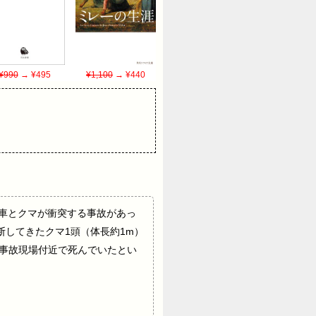
¥990
→ ¥495
¥1,100
→ ¥440
磐越道）で車とクマが衝突する事故があっ
断してきたクマ1頭（体長約1m）
は事故現場付近で死んでいたとい