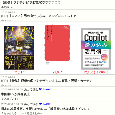
【画像】フジテレビで水着JK♡♡♡♡♡♡
不思議.net
2026/08/07
[PR] 【コスメ】男の身だしなみ・メンズコスメストア
Amazon
¥1,617
¥1,034
¥2,156 (+1,066pt)
2026/08/07
[PR] 【特集】理想の眠りをデザインする… 寝具・照明・カーテン
Amazon
🐦Tweet
あとで読む
2026/08/07 00:58
中国製EVが爆発炎上
まとめブレイド
🐦Tweet
あとで読む
2026/08/07 00:59
日本の地震被害に支援したのに…「韓国産の水は水洗トイレに」
２ちゃんねるニュース超速まとめ＋