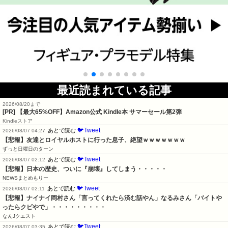
最近読まれている記事
2026/08/20まで
[PR]
【最大65%OFF】Amazon公式 Kindle本 サマーセール第2弾
Kindleストア
🐦Tweet
あとで読む
2026/08/07 04:27
【悲報】友達とロイヤルホストに行った息子、絶望ｗｗｗｗｗｗｗ
ずっと日曜日のターン
🐦Tweet
あとで読む
2026/08/07 02:12
【悲報】日本の歴史、ついに『崩壊』してしまう・・・・・
NEWSまとめもりー
🐦Tweet
あとで読む
2026/08/07 02:11
【悲報】ナイナイ岡村さん「言ってくれたら済む話やん」なるみさん「バイトや
ったらクビやで」・・・・・・・・・
なんJクエスト
🐦Tweet
あとで読む
2026/08/07 03:35