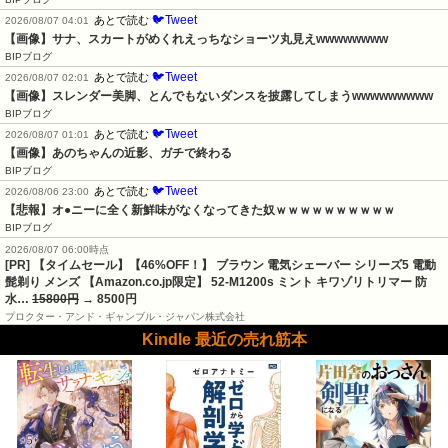
🐦Tweet
あとで読む
2026/08/07 04:01
【画像】サナ、スカートがめくれえっちなショーツ丸見えwwwwwwww
BIPブログ
🐦Tweet
あとで読む
2026/08/07 02:01
【画像】スレンダー美脚、とんでもないダンスを披露してしまうwwwwwwwww
BIPブログ
🐦Tweet
あとで読む
2026/08/07 01:01
【画像】あのちゃんの近影、ガチで終わる
BIPブログ
🐦Tweet
あとで読む
2026/08/06 23:00
【悲報】オ●ニーに全く新鮮味がなくなってきた奴ｗｗｗｗｗｗｗｗｗｗ
BIPブログ
2026/08/07 06:00時点
[PR] 【タイムセール】【46%OFF！】 ブラウン 電気シェーバー シリーズ5 電動
髭剃り メンズ 【Amazon.co.jp限定】 52-M1200s ミント キワゾリトリマー 防
水…
15800円
→ 8500円
プロクター・アンド・ギャンブル・ジャパン株式会社
Kindle 最近の売れ筋本