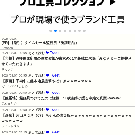
2026/08/07
[PR] 【割引】タイムセール監視所『洗濯用品』
Amazon
🐦Tweet
あとで読む
2026/08/07 00:55
【悲報】W杯後無所属の長友佑都が東京のJ1開幕戦に来場「みなさまへご挨拶さ
せていただきます」
サカラボ
🐦Tweet
あとで読む
2026/08/07 00:55
【動画】手術中に熊本地震直撃やばすぎｗｗｗｗｗｗｗ
ガールズVIPまとめ
🐦Tweet
あとで読む
2026/08/07 00:50
【修羅場】避妊具つけてたのに妊娠…41歳主婦が語る中絶の真実wwwww
気団まとめ
🐦Tweet
あとで読む
2026/08/07 00:50
【画像】片山さつき（67）ちゃんの防災服ｗｗｗｗｗｗｗｗｗｗｗｗｗｗｗｗｗ
ｗｗｗｗｗｗ
ラビット速報
🐦Tweet
あとで読む
2026/08/07 05:35