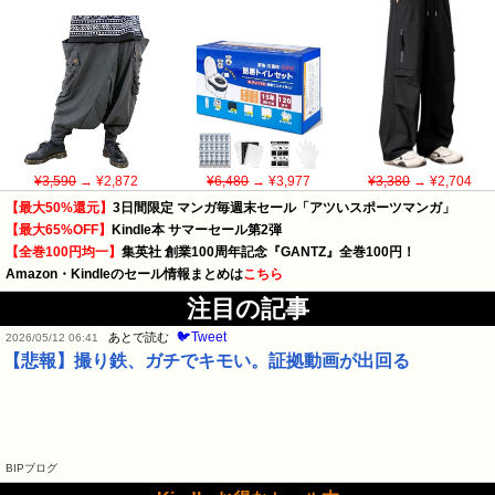
¥3,590
→ ¥2,872
¥6,480
→ ¥3,977
¥3,380
→ ¥2,704
【最大50%還元】
3日間限定 マンガ毎週末セール「アツいスポーツマンガ」
【最大65%OFF】
Kindle本 サマーセール第2弾
【全巻100円均一】
集英社 創業100周年記念『GANTZ』全巻100円！
Amazon・Kindleのセール情報まとめは
こちら
注目の記事
🐦Tweet
あとで読む
2026/05/12 06:41
【悲報】撮り鉄、ガチでキモい。証拠動画が出回る
BIPブログ