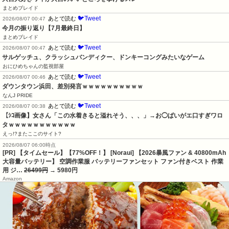
まとめブレイド
🐦Tweet
あとで読む
2026/08/07 00:47
今月の振り返り【7月最終日】
まとめブレイド
🐦Tweet
あとで読む
2026/08/07 00:47
サルゲッチュ、クラッシュバンディクー、ドンキーコングみたいなゲーム
おにひめちゃんの監視部屋
🐦Tweet
あとで読む
2026/08/07 00:46
ダウンタウン浜田、差別発言ｗｗｗｗｗｗｗｗｗｗ
なんJ PRIDE
🐦Tweet
あとで読む
2026/08/07 00:38
【ｼｺ画像】女さん「この水着きると溢れそう、、、」→お◯ぱいがエ口すぎワロ
タｗｗｗｗｗｗｗｗｗｗｗ
えっ!?またここのサイト?
2026/08/07 06:00時点
[PR] 【タイムセール】【77%OFF！】 [Noraui] 【2026暴風ファン & 40800mAh
大容量バッテリー】 空調作業服 バッテリーファンセット ファン付きベスト 作業
用 ジ…
26499円
→ 5980円
Amazon