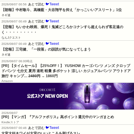
🐦Tweet
あとで読む
2026/08/07 00:56
【朗報】中村敬斗、高橋藍・大谷翔平を抑え「かっこいいアスリート」1位
ネギ速
🐦Tweet
あとで読む
2026/08/07 00:49
【悲報】ちいかわ映画、爆死！鬼滅どころかコナンすら超えられず客足遠の
く・・・・・・・・・
なんJクエスト
🐦Tweet
あとで読む
2026/08/07 00:49
【悲報】三宅健、「一段落」の誤読が気になってしまう
ネギ速
2026/08/07 06:00時点
[PR] 【タイムセール】【25%OFF！】 YUSHOW カーゴパンツ メンズ クロップ
ドパンツ 七分丈 夏用 速乾 軽量 多ポケット 涼しい カジュアルパンツ アウトドア
旅行 キャンプ…
2480円
→ 1860円
Amazon
2026/08/07
[PR] 【マンガ】『アルファポリス』高ポイント還元中のマンガまとめ
Kindleストア
🐦Tweet
あとで読む
2026/08/07 00:46
大宮大好きワイが大宮のいいところを挙げるスレ