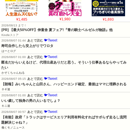
¥1,485
¥1,980
¥1,693
2026/08/13 まで！
[PR] 【最大50%OFF】伸童舎 夏フェア!『青の騎士ベルゼルガ物語』他
Kindleストア
🐦Tweet
あとで読む
2026/08/07 01:44
寿司自作したら安上がりでワロタ
はーとログ
🐦Tweet
あとで読む
2026/08/07 01:00
匿名だからいえるけど、代理出産ありだと思う。そういう仕事あるならやってみ
たい
かぞくちゃんねる
🐦Tweet
あとで読む
2026/08/07 05:15
【朗報】みいちゃんと山田さん、ハッピーエンド確定、最後はママに埋葬される
ネギ速
🐦Tweet
あとで読む
2026/08/07 01:00
いい歳して独身の男の人いるでしょ？
キニ速
🐦Tweet
あとで読む
2026/08/07 00:57
【有能】政府「トラックはサービスエリア利用有料化すればサボらず走るし流問
題解決じゃね？」
働くモノニュース