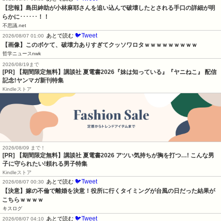
【悲報】島田紳助が小林麻耶さんを追い込んで破壊したとされる手口の詳細が明
らかに･･････！！
不思議.net
🐦Tweet
あとで読む
2026/08/07 01:00
【画像】このボケて、破壊力ありすぎてクッソワロタｗｗｗｗｗｗｗｗｗ
哲学ニュースnwk
2026/08/19まで
[PR] 【期間限定無料】講談社 夏電書2026『妹は知っている』『ヤニねこ』 配信
記念!ヤンマガ新刊特集
Kindleストア
2026/08/09 まで！
[PR] 【期間限定無料】講談社 夏電書2026 アツい気持ちが胸を打つ…! こんな男
子に守られたい!頼れる男子特集
Kindleストア
🐦Tweet
あとで読む
2026/08/07 00:30
【決意】嫁の不倫で離婚を決意！役所に行くタイミングが台風の日だった結果が
こちらｗｗｗｗ
キスログ
🐦Tweet
あとで読む
2026/08/07 04:10