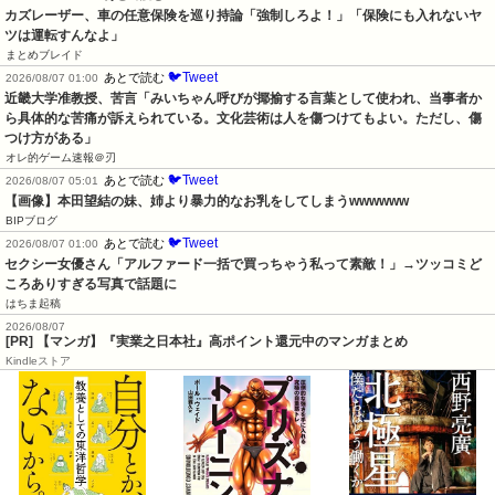
カズレーザー、車の任意保険を巡り持論「強制しろよ！」「保険にも入れないヤ
ツは運転すんなよ」
まとめブレイド
🐦Tweet
あとで読む
2026/08/07 01:00
近畿大学准教授、苦言「みいちゃん呼びが揶揄する言葉として使われ、当事者か
ら具体的な苦痛が訴えられている。文化芸術は人を傷つけてもよい。ただし、傷
つけ方がある」
オレ的ゲーム速報＠刃
🐦Tweet
あとで読む
2026/08/07 05:01
【画像】本田望結の妹、姉より暴力的なお乳をしてしまうwwwwww
BIPブログ
🐦Tweet
あとで読む
2026/08/07 01:00
セクシー女優さん「アルファード一括で買っちゃう私って素敵！」→ツッコミど
ころありすぎる写真で話題に
はちま起稿
2026/08/07
[PR] 【マンガ】『実業之日本社』高ポイント還元中のマンガまとめ
Kindleストア