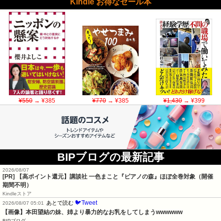
Kindle お得なセール本
¥550
→ ¥385
¥770
→ ¥385
¥1,430
→ ¥399
BIPブログの最新記事
2026/08/07
[PR]
【高ポイント還元】講談社 一色まこと『ピアノの森』ほぼ全巻対象（開催
期間不明）
Kindleストア
🐦Tweet
あとで読む
2026/08/07 05:01
【画像】本田望結の妹、姉より暴力的なお乳をしてしまうwwwwww
BIPブログ