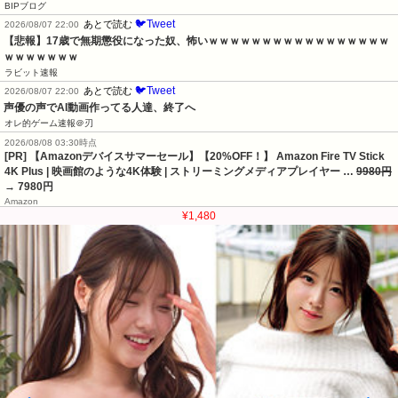
BIPブログ
🐦Tweet
あとで読む
2026/08/07 22:00
【悲報】17歳で無期懲役になった奴、怖いｗｗｗｗｗｗｗｗｗｗｗｗｗｗｗｗｗ
ｗｗｗｗｗｗｗ
ラビット速報
🐦Tweet
あとで読む
2026/08/07 22:00
声優の声でAI動画作ってる人達、終了へ
オレ的ゲーム速報＠刃
2026/08/08 03:30時点
[PR] 【Amazonデバイスサマーセール】【20%OFF！】 Amazon Fire TV Stick
4K Plus | 映画館のような4K体験 | ストリーミングメディアプレイヤー …
9980円
→ 7980円
Amazon
¥1,480