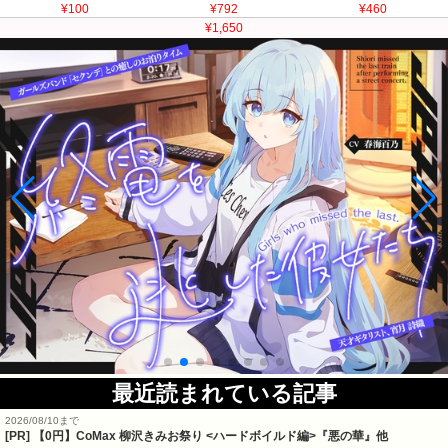
¥100
¥792
¥460
¥1,650
最近読まれている記事
2026/08/10まで
[PR] 【0円】CoMax 柳沢きみお祭り <ハードボイルド編>『悪の華』他