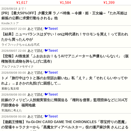
¥1,617
¥1,584
¥1,399
2026/08/18 まで！
[PR] 【最大50%OFF】夕霧文庫 ラノベ特集 ～令嬢・姫・王女編～『たれ耳姫は
銀狐の公爵に求愛行動をされる』他
Kindleストア
🐦Tweet
あとで読む
2026/08/07 22:00
【結果】ニューバランスはダサい！onは時代遅れ！サロモンを買え！って言われ
たから買ったんやが
ライフハックちゃんねる弐式
🐦Tweet
あとで読む
2026/08/07 22:00
【悲報】AI推進派「ふおおおお！もうAIでアニメーターも声優もいらない!」（版
権無視生成物を誇らしげに流布）
アルファルファモザイク
🐦Tweet
あとで読む
2026/08/08 00:00
トメ「旅行中はウトと孫のお世話お願いね」私「え？」夫「それくらいやってや
れよ」→まさかの丸投げに困惑して…
素敵な鬼女様
🐦Tweet
あとで読む
2026/08/08 00:00
妊娠のフィリピン人技能実習生に帰国迫る 「権利を侵害」監理団体などに314万
円賠償命令   福岡地裁
常識的に考えた
🐦Tweet
あとで読む
2026/08/08 00:00
【遊戯王情報】Yu-Gi-Oh! CARD GAME THE CHRONICLES「罪宝狩りの悪魔」
の登場キャラクターから「黒魔女ディアベルスター」役の瀬戸麻沙美 さんによる 