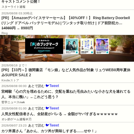
キャストコメント公開！
スターライト速報
2026/08/08 03:30時点
[PR] 【Amazonデバイスサマーセール】【40%OFF！】 Ring Battery Doorbell
(リング ドアベル バッテリーモデル) | ワンタッチ取り付け | ドア前防犯カ…
14980円
→ 8980円
Ring
2026/08/16 まで！
[PR]
【33円～】徳間書店 「モン娘」など人気作品が対象 リュウWEB8周年夏休
みSUPER SALE 2
Kindleストア
🐦Tweet
あとで読む
2026/08/08 00:00
宮崎駿「心の穴を埋めるために、交配を重ねた毛虫みたいな小さな犬を連れてる
人、本当に醜い」←これどう思う？
哲学ニュースnwk
🐦Tweet
あとで読む
2026/08/08 01:00
人気女性配信者さん、全財産がバレる → 金額がヤバすぎるｗｗｗｗｗｗ
オレ的ゲーム速報＠刃
🐦Tweet
あとで読む
2026/08/07 23:23
カツ丼屋さん「あかん、カツ丼が美味しすぎる……せや！」