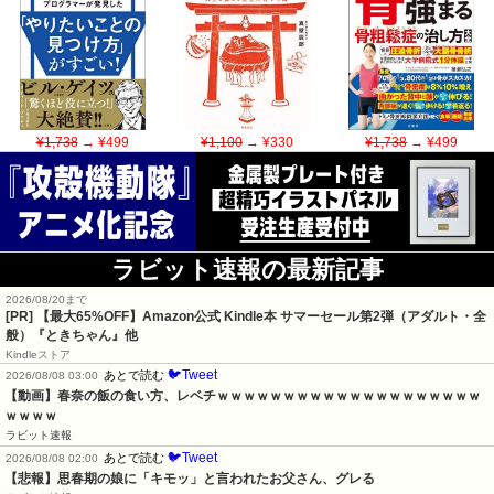
¥1,738
→ ¥499
¥1,100
→ ¥330
¥1,738
→ ¥499
ラビット速報の最新記事
2026/08/20まで
[PR]
【最大65%OFF】Amazon公式 Kindle本 サマーセール第2弾（アダルト・全
般）『ときちゃん』他
Kindleストア
🐦Tweet
あとで読む
2026/08/08 03:00
【動画】春奈の飯の食い方、レベチｗｗｗｗｗｗｗｗｗｗｗｗｗｗｗｗｗｗｗｗ
ｗｗｗｗ
ラビット速報
🐦Tweet
あとで読む
2026/08/08 02:00
【悲報】思春期の娘に「キモッ」と言われたお父さん、グレる