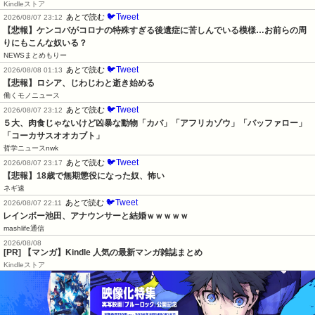
Kindleストア
🐦Tweet
あとで読む
2026/08/07 23:12
【悲報】ケンコバがコロナの特殊すぎる後遺症に苦しんでいる模様…お前らの周
りにもこんな奴いる？
NEWSまとめもりー
🐦Tweet
あとで読む
2026/08/08 01:13
【悲報】ロシア、じわじわと逝き始める
働くモノニュース
🐦Tweet
あとで読む
2026/08/07 23:12
５大、肉食じゃないけど凶暴な動物「カバ」「アフリカゾウ」「バッファロー」
「コーカサスオオカブト」
哲学ニュースnwk
🐦Tweet
あとで読む
2026/08/07 23:17
【悲報】18歳で無期懲役になった奴、怖い
ネギ速
🐦Tweet
あとで読む
2026/08/07 22:11
レインボー池田、アナウンサーと結婚ｗｗｗｗｗ
mashlife通信
2026/08/08
[PR] 【マンガ】Kindle 人気の最新マンガ雑誌まとめ
Kindleストア