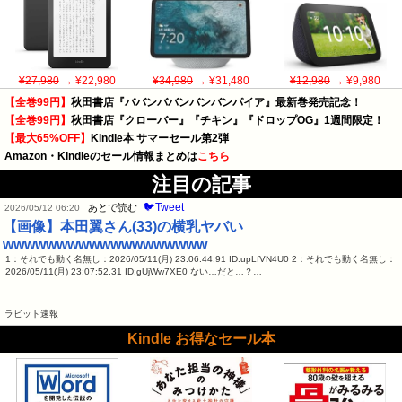
¥27,980
→ ¥22,980
¥34,980
→ ¥31,480
¥12,980
→ ¥9,980
【全巻99円】
秋田書店『ババンババンバンバンパイア』最新巻発売記念！
【全巻99円】
秋田書店『クローバー』『チキン』『ドロップOG』1週間限定！
【最大65%OFF】
Kindle本 サマーセール第2弾
Amazon・Kindleのセール情報まとめは
こちら
注目の記事
🐦Tweet
あとで読む
2026/05/12 06:20
【画像】本田翼さん(33)の横乳ヤバい
wwwwwwwwwwwwwwwwwww
1：それでも動く名無し：2026/05/11(月) 23:06:44.91 ID:upLfVN4U0 2：それでも動く名無し：
2026/05/11(月) 23:07:52.31 ID:gUjWw7XE0 ない…だと…？…
ラビット速報
Kindle お得なセール本