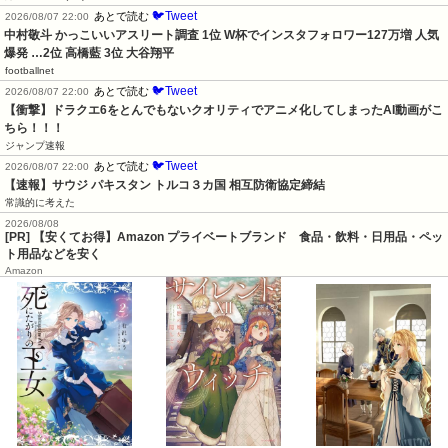
🐦Tweet
あとで読む
2026/08/07 22:00
中村敬斗 かっこいいアスリート調査 1位 W杯でインスタフォロワー127万増 人気
爆発 …2位 高橋藍 3位 大谷翔平
footballnet
🐦Tweet
あとで読む
2026/08/07 22:00
【衝撃】ドラクエ6をとんでもないクオリティでアニメ化してしまったAI動画がこ
ちら！！！
ジャンプ速報
🐦Tweet
あとで読む
2026/08/07 22:00
【速報】サウジ パキスタン トルコ３カ国 相互防衛協定締結
常識的に考えた
2026/08/08
[PR] 【安くてお得】Amazon プライベートブランド 食品・飲料・日用品・ペッ
ト用品などを安く
Amazon