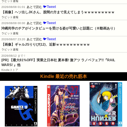
ラビット速報
🐦Tweet
あとで読む
2026/08/08 01:01
【画像】ヘソ出しJKさん、股間の方まで見えてしまうｗｗｗｗｗｗｗｗｗ
ラビット速報
🐦Tweet
あとで読む
2026/08/08 00:00
沖縄尚学のチアがインタビューを受ける姿が可愛いと話題に（※動画あり）
ラビット速報
🐦Tweet
あとで読む
2026/08/07 23:20
【画像】ギャルJSりりぴ(12)、近影ｗｗｗｗｗｗｗｗｗｗ
ラビット速報
2026/08/12 まで！
[PR] 【最大81%OFF】実業之日本社 夏本番! 激アツ ラノベフェア!!『RAIL
WARS! 』他
Kindleストア
Kindle 最近の売れ筋本