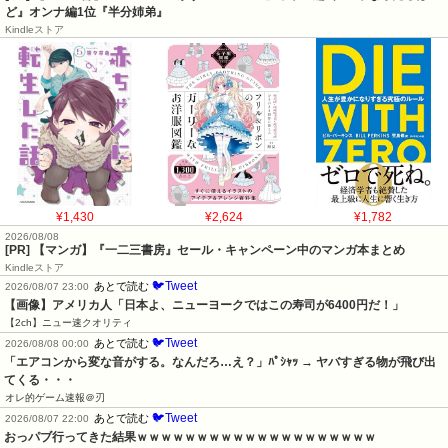
ど』オンナ編1位『半分姉弟』
Kindleストア
¥1,430
¥2,624
¥1,782
2026/08/08
[PR] 【マンガ】『一二三書房』セール・キャンペーン中のマンガ本まとめ
Kindleストア
🐦Tweet
あとで読む
2026/08/07 23:00
【画像】アメリカ人「日本よ、ニューヨークではこの寿司が6400円だ！」
【2ch】ニュー速クオリティ
🐦Tweet
あとで読む
2026/08/08 00:00
「エアコンから変な音がする。なんだろ…え？」ﾊﾟｼｬｯ → ヤバすぎる物が飛び出
てくる・・・
オレ的ゲーム速報＠刃
🐦Tweet
あとで読む
2026/08/07 22:00
おっパブ行ってきた結果ｗｗｗｗｗｗｗｗｗｗｗｗｗｗｗｗｗｗｗｗ