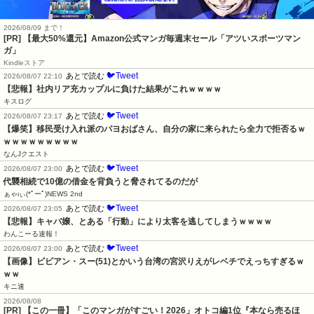
2026/08/09 まで！
[PR]
【最大50%還元】Amazon公式マンガ毎週末セール「アツいスポーツマン
ガ」
Kindleストア
🐦Tweet
あとで読む
2026/08/07 22:10
【悲報】社内リア充カップルに負けた結果がこれｗｗｗｗ
キスログ
🐦Tweet
あとで読む
2026/08/07 23:17
【爆笑】移民受け入れ派のパヨおばさん、自分の家に来られたら全力で拒否るｗ
ｗｗｗｗｗｗｗｗｗ
なんJクエスト
🐦Tweet
あとで読む
2026/08/07 23:00
代襲相続で10億の借金を背負うと脅されてるのだが
ぁゃιぃ(*ﾟーﾟ)NEWS 2nd
🐦Tweet
あとで読む
2026/08/07 23:05
【悲報】キャバ嬢、とある「行動」により太客を逃してしまうｗｗｗｗ
わんこーる速報！
🐦Tweet
あとで読む
2026/08/07 23:00
【画像】ビビアン・スー(51)とかいう台湾の宮沢りえがレベチでえっちすぎるｗ
ｗｗ
キニ速
2026/08/08
[PR] 【この一冊】「このマンガがすごい！2026」オトコ編1位『本なら売るほ