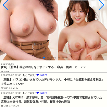
2026/08/08
[PR] 【特集】理想の眠りをデザインする… 寝具・照明・カーテン
Amazon
🐦Tweet
あとで読む
2026/08/07 22:00
【朗報】オワコン扱いされていたデジモンさん、令和に「全盛期を超える利益」
を生み出していた
投資ちゃんねる
🐦Tweet
あとで読む
2026/08/07 22:00
【芸能】元EXILE・黒木啓司、妻・宮崎麗果被告へのDV事案で逮捕されていた　
宮崎は全身打撲、頭部裂傷及び打撲、頸部損傷の怪我
痛いニュース(ﾉ∀`)