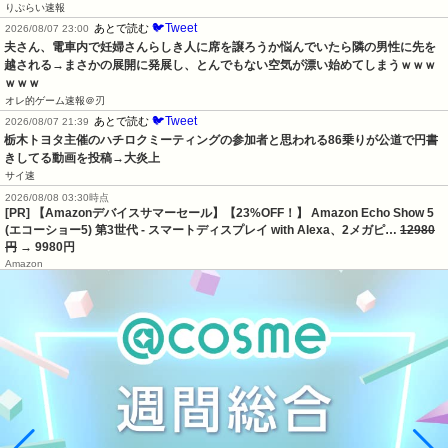
りぷらい速報
🐦Tweet
あとで読む
2026/08/07 23:00
夫さん、電車内で妊婦さんらしき人に席を譲ろうか悩んでいたら隣の男性に先を
越される→まさかの展開に発展し、とんでもない空気が漂い始めてしまうｗｗｗ
ｗｗｗ
オレ的ゲーム速報＠刃
🐦Tweet
あとで読む
2026/08/07 21:39
栃木トヨタ主催のハチロクミーティングの参加者と思われる86乗りが公道で円書
きしてる動画を投稿→大炎上
サイ速
2026/08/08 03:30時点
[PR] 【Amazonデバイスサマーセール】【23%OFF！】 Amazon Echo Show 5
(エコーショー5) 第3世代 - スマートディスプレイ with Alexa、2メガピ…
12980
円
→ 9980円
Amazon