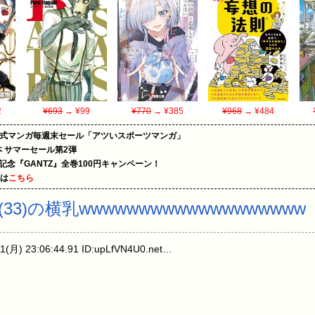
2
¥693
→ ¥99
¥770
→ ¥385
¥968
→ ¥484
on公式マンガ毎週末セール「アツいスポーツマンガ」
le本 サマーセール第2弾
年記念『GANTZ』全巻100円キャンペーン！
めは
こちら
3)の横乳wwwwwwwwwwwwwwwwwww
) 23:06:44.91 ID:upLfVN4U0.net…