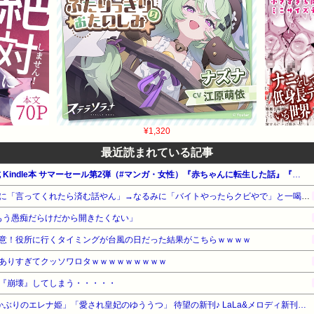
¥1,320
最近読まれている記事
【最大65%OFF】Amazon公式 Kindle本 サマーセール第2弾（#マンガ・女性）『赤ちゃんに転生した話』『ニンゲンの飼い方』『気になってる人が男じゃなかった』他
【悲報】ナイナイ岡村、家事に「言ってくれたら済む話やん」→なるみに「バイトやったらクビやで」と一喝され黙り込む
はもう愚痴だらけだから開きたくない」
意！役所に行くタイミングが台風の日だった結果がこちらｗｗｗｗ
ありすぎてクッソワロタｗｗｗｗｗｗｗｗｗ
『崩壊』してしまう・・・・・
【最大20%OFF】白泉社 「土かぶりのエレナ姫」「愛され皇妃のゆううつ」 待望の新刊♪ LaLa&メロディ新刊フェア