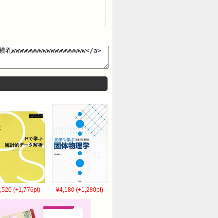
,520 (+1,776pt)
¥4,180 (+1,280pt)