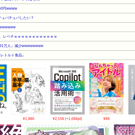
0円wwww
チュパチュパしたい？
wwwww
、レベチｗｗｗｗｗｗｗｗｗｗｗｗ
1万人』減少wwwwwwww
『レトルト食品』
¥1,980
¥2,156 (+1,066pt)
¥99