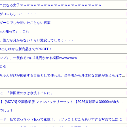
ニになる女子ｗｗｗｗｗｗｗｗｗｗｗｗｗｗｗｗｗｗｗｗｗｗｗｗ
がコレらしい・・・・・
ダージでしか聞いたことない言葉
っと知って』←これ
、誰だか分からないくらい激変してしまう・・・
出し物から新商品まで50%OFF！
ンプ」、一隻作るのに4兆円かかる模様wwwwwww
ロタ
近畿大学准教授、苦言「みいちゃん呼びが揶揄する言葉として使われ、当事者から具体的な苦痛が訴えられている。文化芸術は人を傷つけてもよい。ただし、傷つけ方がある」
に…「韓国産の水は水洗トイレに」
【タイムセール】【29%OFF！】 [AIOVN] 空調作業服 ファンバッテリーセット 【2026夏最新＆30000mAh大容量＆最新超高出力28V】ファン付き作業服対応 4段階風量調節 暴風 超長時間稼働 空調作業服用 ファン付きベスト用 バッテリーセット 日本製ブラシレスモーター 90mm服穴径対応 猛暑対策 PSE認証済み【作業ジャケット・コート】
でしょ？
ード一括で買っちゃう私って素敵！」→ツッコミどころありすぎる写真で話題に