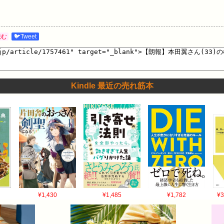
読む
🐦Tweet
Kindle 最近の売れ筋本
¥1,430
¥1,485
¥1,782
¥3