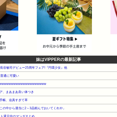
妹はVIPPERの最新記事
WA 長谷敏司デビュー25周年フェア!『円環少女』他
、普通に可愛い
wwwwwwwwwwwwwwwwwww
ア、まあまあ良い体つき
手帳、迫真すぎて草
この中から適当に2～3品頼んでおいてくれや」
ント還元中のマンガまとめ