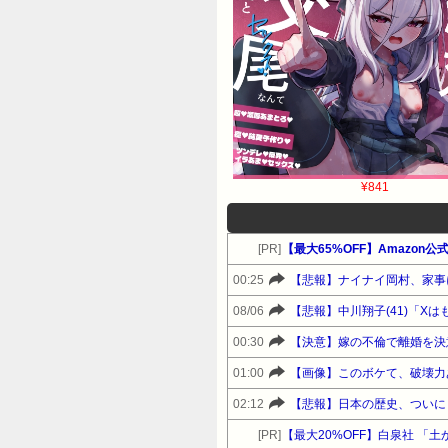
¥841
[PR]
00:25
08/06
【悲報】中川翔子(41)「X
00:30
【決意】嫁の不倫で離婚を決
01:00
【画像】このボケて、破壊力
02:12
【悲報】日本の歴史、ついに
[PR]