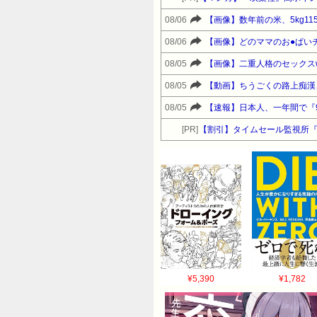
08/06
【画像】数年前の米、5kg115
08/06
【画像】どのママのお●ぱい
08/05
【画像】二重人格のセックスw
08/05
【動画】ちうごくの路上痴漢
08/05
【速報】日本人、一年間で『9
[PR]
【割引】タイムセール監視所
¥5,390
¥1,782