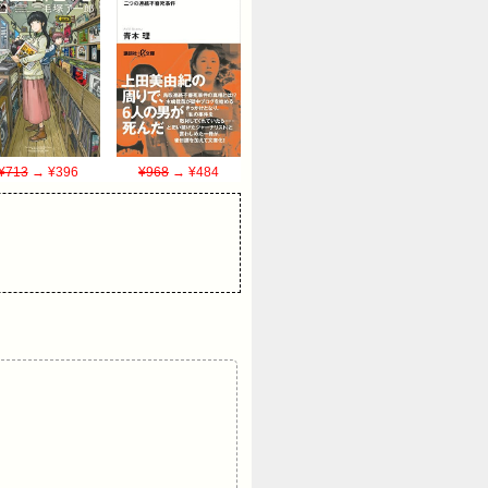
¥713
→ ¥396
¥968
→ ¥484