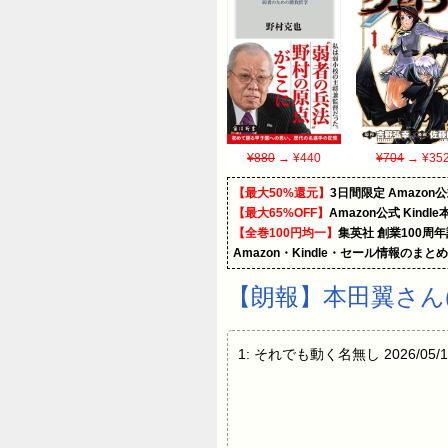
¥880
→ ¥440
¥704
→ ¥35
【最大50%還元】
3日間限定 Amaz
【最大65%OFF】
Amazon公式 Kind
【全巻100円均一】
集英社 創業100周
Amazon・Kindle・セール情報のまと
【朗報】本田翼さん(3
1: それでも動く名無し 2026/05/11(月