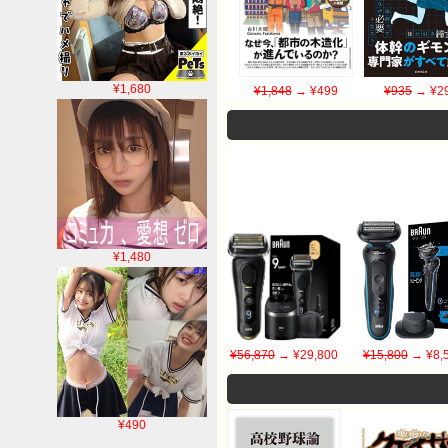
¥1,680
¥1,848
→ ¥499
¥935
→ ¥2
¥1,480
¥56,870
→ ¥29,800
¥15,800
→ ¥8,
¥490