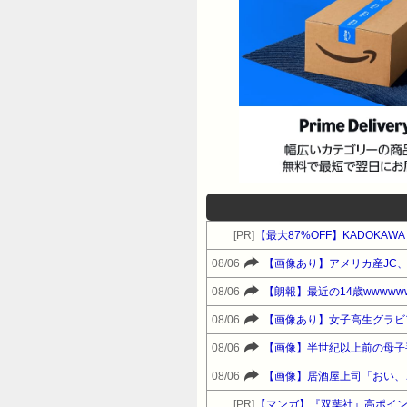
[PR]
【最大87%OFF】KADOKA
08/06
【画像あり】アメリカ産JC
08/06
【朗報】最近の14歳wwwwww
08/06
【画像あり】女子高生グラビ
08/06
【画像】半世紀以上前の母子
08/06
【画像】居酒屋上司「おい、
[PR]
【マンガ】『双葉社』高ポイ