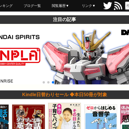
ンキング
ブログ一覧
閲覧履歴▼
リンク▼
ブックマーク
最近読んだ
あとで読む
ネットスーパー
飲食店舗用品
セール情報
注目の記事
Kindle日替わりセール ◆本日50冊が対象