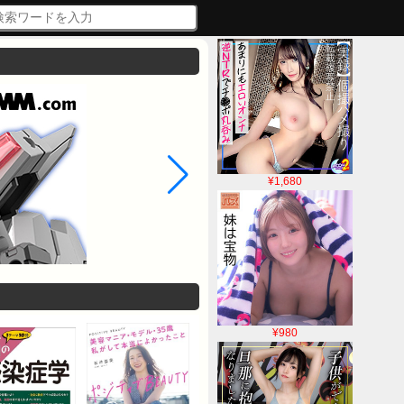
¥1,680
¥980