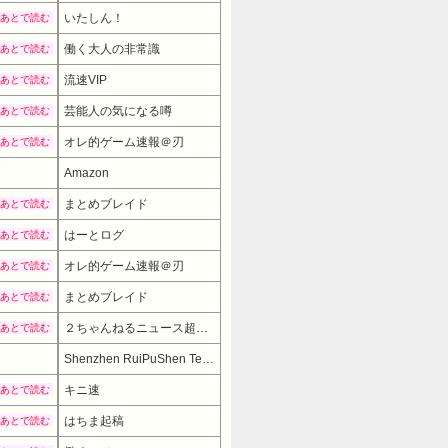
いたしん！
あとで読む
働く大人の非常識
あとで読む
流速VIP
あとで読む
芸能人の気になる噂
あとで読む
オレ的ゲーム速報＠刃
あとで読む
Amazon
まとめブレイド
あとで読む
はーとログ
あとで読む
オレ的ゲーム速報＠刃
あとで読む
まとめブレイド
あとで読む
２ちゃんねるニュース超速まとめ＋
あとで読む
Shenzhen RuiPuShen Technology Co.,Ltd.
キニ速
あとで読む
はちま起稿
あとで読む