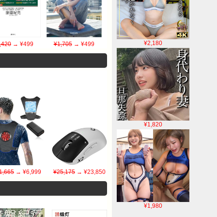
¥2,180
,420
→ ¥499
¥1,705
→ ¥499
¥1,820
1,665
→ ¥6,999
¥25,175
→ ¥23,850
¥1,980