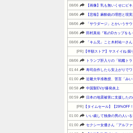
08/06
【画像】乳も無いくせにビキ
08/06
【悲報】麻酔銃の理想と現実
08/06
「サウダージ」とかいうサウ
08/06
田村真佑『私のDカップをも
08/06
「キム兄」こと木村祐一さん
[PR]
【半額ストア】ヤスイイね 掘り
08/06
トランプ肝入りの「戦艦トラ
01:44
寿司自作したら安上がりでワ
01:00
00:58
中国製EVが爆発炎上
00:59
日本の地震被害に支援したの
[PR]
01:00
いい歳して独身の男の人いる
01:00
セクシー女優さん「アルファ