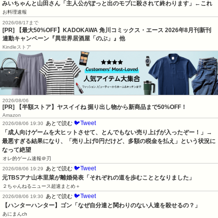
みいちゃんと山田さん「主人公がぽっと出のモブに殺されて終わります」←これ
お料理速報
2026/08/17まで
[PR] 【最大50%OFF】KADOKAWA 角川コミックス・エース 2026年8月刊新刊
連動キャンペーン『異世界居酒屋「のぶ」』他
Kindleストア
2026/08/06
[PR] 【半額ストア】ヤスイイね 掘り出し物から新商品まで50%OFF！
Amazon
🐦Tweet
あとで読む
2026/08/06 19:30
「成人向けゲームを大ヒットさせて、とんでもない売り上げが入ったぞー！」→
最悪すぎる結果になり、「売り上げ0円だけど、多額の税金を払え」という状況に
なって絶望
オレ的ゲーム速報＠刃
🐦Tweet
あとで読む
2026/08/06 19:29
元TBSアナ山本里菜が離婚発表「それぞれの道を歩むこととなりました」
２ちゃんねるニュース超速まとめ＋
🐦Tweet
あとで読む
2026/08/06 19:30
【ハンターハンター】ゴン「なぜ自分達と関わりのない人達を殺せるの？」
あにまんch