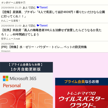
オレ的ゲーム速報＠刃
🐦Tweet
あとで読む
2026/08/06 21:25
【悲報】居酒屋、ブチギレ「6人で長居して会計4939円！喋りたいだけなら公園
に行ってくれ！！」
わんこーる速報！
🐦Tweet
あとで読む
2026/08/06 21:00
【狂気】米政府「黒人の梅毒患者399人を治療せず放置したらどうなるか見た
ろ！」→40年間続けてしまう
哲学ニュースnwk
2026/08/06
[PR] 【特集】水・ゼリー・パウダー・トイレ… ペットの防災特集
Amazon