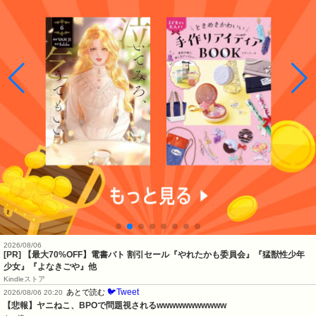
2026/08/06
[PR]
【最大70%OFF】電書バト 割引セール『やれたかも委員会』『猛獣性少年
少女』『よなきごや』他
Kindleストア
🐦Tweet
あとで読む
2026/08/06 20:20
【悲報】ヤニねこ、BPOで問題視されるwwwwwwwwwww