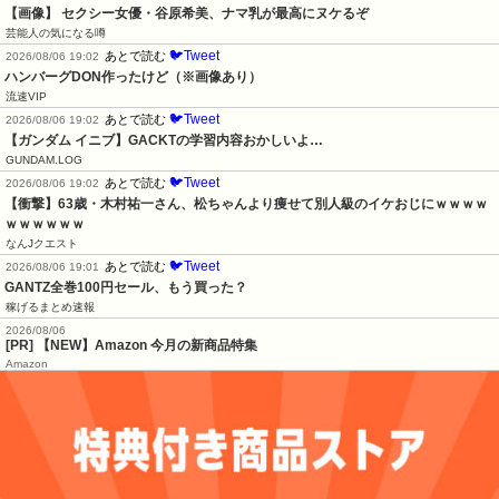
【画像】 セクシー女優・谷原希美、ナマ乳が最高にヌケるぞ
芸能人の気になる噂
🐦Tweet
あとで読む
2026/08/06 19:02
ハンバーグDON作ったけど（※画像あり）
流速VIP
🐦Tweet
あとで読む
2026/08/06 19:02
【ガンダム イニブ】GACKTの学習内容おかしいよ…
GUNDAM.LOG
🐦Tweet
あとで読む
2026/08/06 19:02
【衝撃】63歳・木村祐一さん、松ちゃんより痩せて別人級のイケおじにｗｗｗｗ
ｗｗｗｗｗｗ
なんJクエスト
🐦Tweet
あとで読む
2026/08/06 19:01
GANTZ全巻100円セール、もう買った？
稼げるまとめ速報
2026/08/06
[PR] 【NEW】Amazon 今月の新商品特集
Amazon