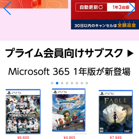
¥6,600
¥4,865
¥7,949