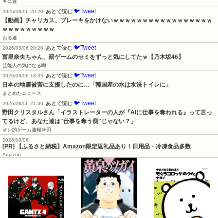
キニ速
🐦Tweet
あとで読む
2026/08/06 20:20
【動画】チャリカス、ブレーキをかけないｗｗｗｗｗｗｗｗｗｗｗｗｗｗｗｗｗ
ｗｗｗｗｗｗｗｗｗ
おる速
🐦Tweet
あとで読む
2026/08/06 20:20
冨里奈央ちゃん、罰ゲームのセミをずっと気にしてたｗ【乃木坂46】
芸能人の気になる噂
🐦Tweet
あとで読む
2026/08/06 18:35
日本の地震被害に支援したのに…「韓国産の水は水洗トイレに」
まとめたニュース
🐦Tweet
あとで読む
2026/08/06 21:30
野田クリスタルさん「イラストレーターの人が『AIに仕事を奪われる』って言っ
てるけど、あなた達は"仕事を奪う側"じゃない？」
オレ的ゲーム速報＠刃
2026/08/06
[PR] 【ふるさと納税】Amazon限定返礼品あり！日用品・冷凍食品多数
Amazon