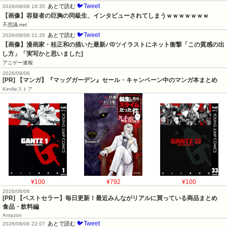
🐦Tweet
あとで読む
2026/08/06 18:35
【画像】容疑者の巨胸の同級生、インタビューされてしまうｗｗｗｗｗｗｗ
不思議.net
🐦Tweet
あとで読む
2026/08/06 21:35
【画像】漫画家・桂正和の描いた最新パ0ツイラストにネット衝撃「この質感の出
し方」「実写かと思いました]
アニゲー速報
2026/08/06
[PR] 【マンガ】『マッグガーデン』セール・キャンペーン中のマンガ本まとめ
Kindleストア
¥100
¥792
¥100
2026/08/06
[PR] 【ベストセラー】毎日更新！最近みんながリアルに買っている商品まとめ
食品・飲料編
Amazon
🐦Tweet
あとで読む
2026/08/06 22:07