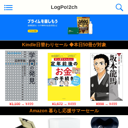
LogPo!2ch
Kindle日替わりセール ◆本日50冊が対象
¥1,100
→ ¥499
¥1,672
→ ¥499
¥998
→ ¥499
Amazon 暮らし応援サマーセール