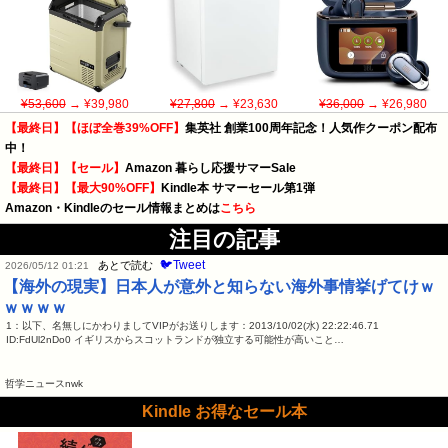
¥53,600
→ ¥39,980
¥27,800
→ ¥23,630
¥36,000
→ ¥26,980
【最終日】【ほぼ全巻39%OFF】
集英社 創業100周年記念！人気作クーポン配布
中！
【最終日】【セール】
Amazon 暮らし応援サマーSale
【最終日】【最大90%OFF】
Kindle本 サマーセール第1弾
Amazon・Kindleのセール情報まとめは
こちら
注目の記事
🐦Tweet
あとで読む
2026/05/12 01:21
【海外の現実】日本人が意外と知らない海外事情挙げてけｗ
ｗｗｗｗ
1：以下、名無しにかわりましてVIPがお送りします：2013/10/02(水) 22:22:46.71
ID:FdUl2nDo0 イギリスからスコットランドが独立する可能性が高いこと…
哲学ニュースnwk
Kindle お得なセール本