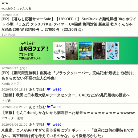
ｗｗ
watch＠２ちゃんねる
2026/08/06
[PR] 【暮らし応援サマーSale】【18%OFF！】 SunRuck 衣類乾燥機 3kg ホワイ
ト 小型 ドラム式 タッチパネル タイマー UV除菌 梅雨対策 新生活 乾きくん SR-
ASMN206-W
32780円
→ 27000円 （23:30時点）
Sun Ruck
2026/08/17 まで！
[PR] 【期間限定無料】集英社 『ブラッククローバー』完結記念!最後まで絶対に
あきらめない!不屈の主人公特集!
Kindleストア
🐦Tweet
あとで読む
2026/08/06 18:33
【朗報】秋田に日本最大級AIデータセンター、UAEなどが2兆円規模の投資へ
ネギ速
🐦Tweet
あとで読む
2026/08/06 21:25
【速報】ちんこ4cmしかないから病院行った結果ｗｗｗｗｗｗｗｗｗｗｗwwww
バズッター速報
🐦Tweet
あとで読む
2026/08/06 21:00
米農家、コメが余りすぎて高市首相にブチギレ・・・「政府には何の期待もでき
ない。高市総理は何を考えているのかな。もう愛想尽かした」