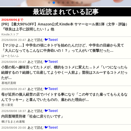
最近読まれている記事
2026/08/06まで
[PR]
【最大90%OFF】Amazon公式 Kindle本 サマーセール第1弾（文学・評論）
『咲良は上手に説明したい！』他
Kindleストア
🐦Tweet
あとで読む
2026/08/06 20:47
【マジかよ…】中学生の頃にネトゲを始めたんだけど、中学生の目線から見て
「大人になってもこんなに中身幼いの！？」って人がいて衝撃だった…
はーとらいふ
🐦Tweet
あとで読む
2026/08/06 20:47
小梨の私へ嫌味言ってたトメが、標的をコトメに変えた→トメ「いつになったら
結婚するの？結婚して出産してようやく一人前よ」普段はスルーするコトメだっ
たが…
基地沢直樹
🐦Tweet
あとで読む
2026/08/06 20:47
母が近所の個人経営の店でバイトする事になり「この年でまた雇ってもらえるな
んてラッキー」と喜んでいたものの、雇われた理由が…
怒り新党
🐦Tweet
あとで読む
2026/08/06 18:37
内田梨瑚受刑者「社会に戻りたいです」
稼げるまとめ速報
🐦Tweet
あとで読む
2026/08/06 20:00