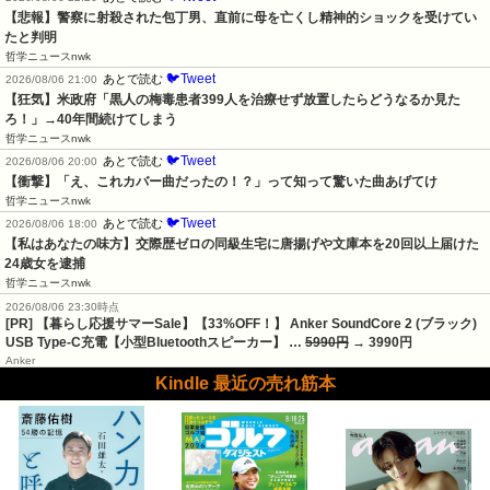
【悲報】警察に射殺された包丁男、直前に母を亡くし精神的ショックを受けてい
たと判明
哲学ニュースnwk
🐦Tweet
あとで読む
2026/08/06 21:00
【狂気】米政府「黒人の梅毒患者399人を治療せず放置したらどうなるか見た
ろ！」→40年間続けてしまう
哲学ニュースnwk
🐦Tweet
あとで読む
2026/08/06 20:00
【衝撃】「え、これカバー曲だったの！？」って知って驚いた曲あげてけ
哲学ニュースnwk
🐦Tweet
あとで読む
2026/08/06 18:00
【私はあなたの味方】交際歴ゼロの同級生宅に唐揚げや文庫本を20回以上届けた
24歳女を逮捕
哲学ニュースnwk
2026/08/06 23:30時点
[PR] 【暮らし応援サマーSale】【33%OFF！】 Anker SoundCore 2 (ブラック)
USB Type-C充電【小型Bluetoothスピーカー】 …
5990円
→ 3990円
Anker
Kindle 最近の売れ筋本