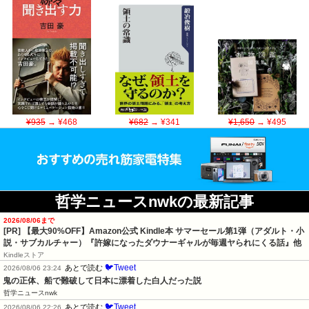
¥935
→ ¥468
¥682
→ ¥341
¥1,650
→ ¥495
哲学ニュースnwkの最新記事
2026/08/06まで
[PR]
【最大90%OFF】Amazon公式 Kindle本 サマーセール第1弾（アダルト・小
説・サブカルチャー）『許嫁になったダウナーギャルが毎週ヤられにくる話』他
Kindleストア
🐦Tweet
あとで読む
2026/08/06 23:24
鬼の正体、船で難破して日本に漂着した白人だった説
哲学ニュースnwk
🐦Tweet
あとで読む
2026/08/06 22:26