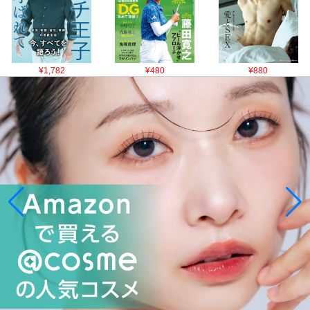
¥1,782
¥480
¥880