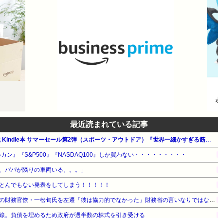
最近読まれている記事
【最大65%OFF】Amazon公式 Kindle本 サマーセール第2弾（スポーツ・アウトドア）『世界一細かすぎる筋トレ図鑑』他
カン』『S&P500』『NASDAQ100』しか買わない・・・・・・・・・
、パパが隣りの車両いる。。。」
とんでもない発表をしてしまう！！！！！
【速報】高市政権、エース級の財務官僚・一松旬氏を左遷「彼は協力的でなかった」財務省の言いなりではないことが判明
線。負債を埋めるため政府が過半数の株式を引き受ける