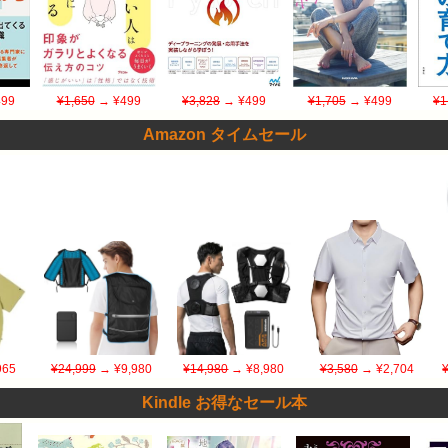
99
¥1,650
→ ¥499
¥3,828
→ ¥499
¥1,705
→ ¥499
¥1
Amazon タイムセール
965
¥24,999
→ ¥9,980
¥14,980
→ ¥8,980
¥3,580
→ ¥2,704
Kindle お得なセール本