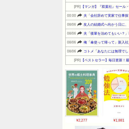
[PR]
【マンガ】『双葉社』セール
00:00
夫「会社辞めて実家で仕事探
08/06
友人の結婚式へ向かう日に、
08/06
夫「後輩を泊めてもいい？」
08/06
俺「傘使って帰って」新入社
08/06
コトメ「あなたには無理でし
[PR]
【ベストセラー】毎日更新！
¥2,277
¥1,881