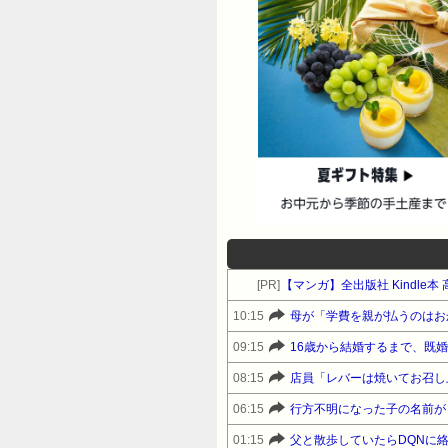
[PR]
【マンガ】全出版社 Kindle
10:15
母が「学費を親が払うのはお
09:15
16歳から結婚するまで、既
08:15
店員「レバーは焼いてお召し
06:15
行方不明になった子の名前が
01:15
父と散歩していたらDQNに