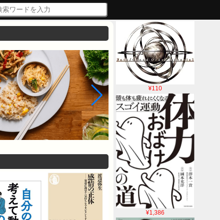
¥110
¥1,386