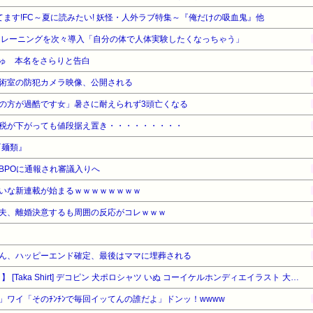
てます!FC～夏に読みたい! 妖怪・人外ラブ特集～『俺だけの吸血鬼』他
トレーニングを次々導入「自分の体で人体実験したくなっちゃう」
ゅ 本名をさらりと告白
術室の防犯カメラ映像、公開される
の方が過酷です女」暑さに耐えられず3頭亡くなる
税が下がっても値段据え置き・・・・・・・・・
『麺類』
BPOに通報され審議入りへ
いな新連載が始まるｗｗｗｗｗｗｗｗ
夫、離婚決意するも周囲の反応がコレｗｗｗ
ん、ハッピーエンド確定、最後はママに埋葬される
【タイムセール】【10%OFF！】 [Taka Shirt] デコピン 犬ポロシャツ いぬ コーイケルホンディエイラスト 大谷 Dekopin 父の日 ギフト (3XL, ブルー)
！」ワイ「そのﾁﾝﾁﾝで毎回イッてんの誰だよ」ドンッ！wwww