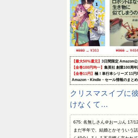
¥880
→ ¥363
¥968
→ ¥48
【最大50%還元】
3日間限定 Amaz
【全巻100円均一】
集英社 創業100周
【全巻11円】
極！単行本シリーズ 11
Amazon・Kindle・セール情報のまと
クリスマスイブに
けなくて…
675: 名無しさん＠おーぷん 17/
まだ半年で、結婚とかそういう話