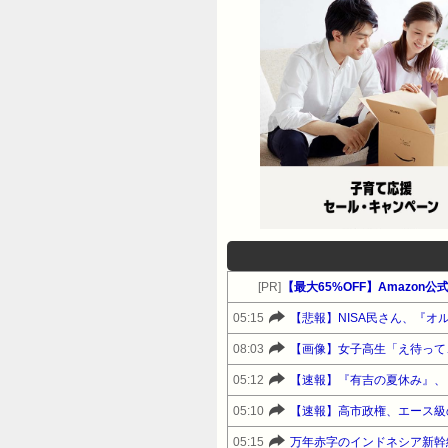
[PR]
05:15
【悲報】NISA民さん、『オル
08:03
【画像】女子高生「え待って
05:12
【速報】『有吉の夏休み』、
05:10
05:15
万年赤字のインドネシア新幹