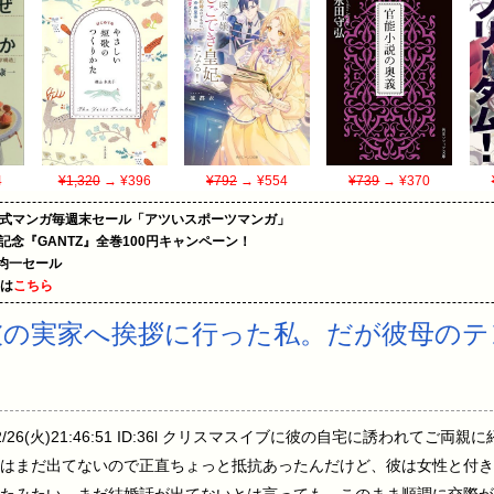
4
¥1,320
→ ¥396
¥792
→ ¥554
¥739
→ ¥370
on公式マンガ毎週末セール「アツいスポーツマンガ」
年記念『GANTZ』全巻100円キャンペーン！
円均一セール
めは
こちら
彼の実家へ挨拶に行った私。だが彼母のテ
12/26(火)21:46:51 ID:36l クリスマスイブに彼の自宅に誘われて
はまだ出てないので正直ちょっと抵抗あったんだけど、彼は女性と付き