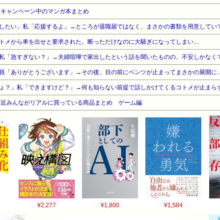
・キャンペーン中のマンガ本まとめ
したい」私「応援するよ」→ところが退職届ではなく、まさかの書類を用意してい
トメから車を出せと要求された。断っただけなのに大騒ぎになってしまい…
私「急すぎない？」→夫婦喧嘩で家出したという話を聞いたものの、不安しかなく
員「ありがとうございます」→その後、目の前にベンツが止まってまさかの展開に
ょ？」私「できますけど？」→何も知らない前提で話しかけてくるコトメが止まら
最近みんながリアルに買っている商品まとめ ゲーム編
¥2,277
¥1,800
¥1,584