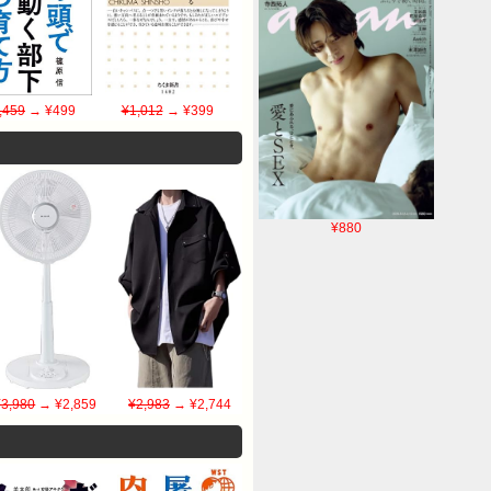
,459
→ ¥499
¥1,012
→ ¥399
¥880
¥3,980
→ ¥2,859
¥2,983
→ ¥2,744