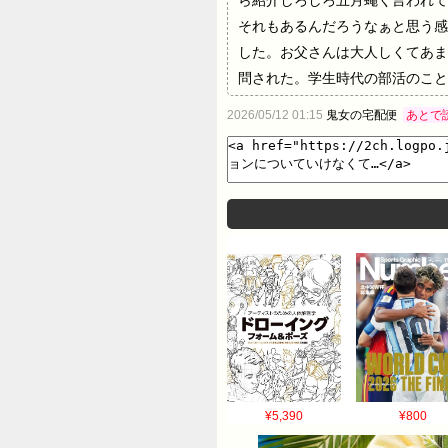
ら紹介しろしろ五月蠅く言われて
それもあるんだろうなぁと思う感
した。お父さんは大人しくてあま
問された。学生時代の部活のこと
ニコして、お母さんの質問への私
2026/05/12 01:15
鬼女の宅配便
あとで
て別れてきた。 引用元: 何を書
¥5,390
¥800