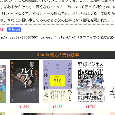
たみたい。まだ結婚話が出てないとは言っても、このまま順調に交際が
じはあるからそんなに言うなら･･･って、彼について行って紹介されご
りしゃべらなくて、ずっとビール飲んでた。お母さんは明るくて賑やか
や、今なにか習い事してるのかとか父の仕事とか（役職も聞かれた）、
の対応を楽しそうに見てる感じ。その後、ご両親と別れてふたりで映画
読む
🐦Tweet
いても構いませんので＠生活板54…
Kindle 最近の売れ筋本
¥1,870
¥2,156
¥1,760