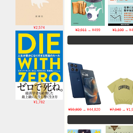
¥2,574
¥2,911
→ ¥499
¥1,100
→ ¥4
¥1,782
¥59,800
→ ¥44,820
¥7,040
→ ¥1,