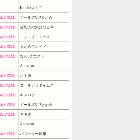
Kindleストア
ガールズVIPまとめ
あとで読む
芸能人の気になる噂
あとで読む
コノユビニュース
あとで読む
まとめブレイド
あとで読む
なんJクエスト
あとで読む
Amazon
ネギ速
あとで読む
ゴールデンタイムズ
あとで読む
キスログ
あとで読む
ガールズVIPまとめ
あとで読む
ネギ速
あとで読む
Amazon
4180円
→ 3762円 （10:30時点）
バズッター速報
あとで読む