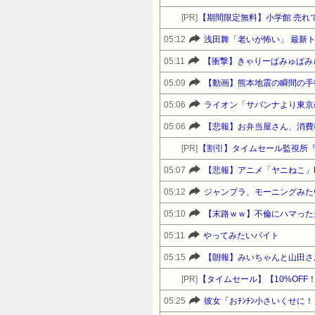
[PR]
【期間限定無料】小学館 売れ
05:12
浅田舞「老いが怖い」 最新
05:11
【衝撃】きゃりーぱみゅぱみ
05:09
【動画】熊本地震の瞬間の手
05:06
ライオン「サバンナより東京
05:06
【悲報】お弁当屋さん、消費
[PR]
【割引】タイムセール監視所
05:07
【悲報】アニメ「ヤニねこ」
05:12
ジャンプラ、モーニングみた
05:10
【末路ｗｗ】不倫にハマった
05:11
やってみたいバイト
05:15
【朗報】みいちゃんと山田さ
[PR]
05:25
彼女「おﾁﾝﾁﾝ小さいくせに