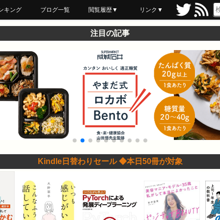
ンキング
ブログ一覧
閲覧履歴▼
リンク▼
ブックマーク
最近読んだ
あとで読む
ネットスーパー
飲食店舗用品
セール情報
注目の記事
Kindle日替わりセール ◆本日50冊が対象