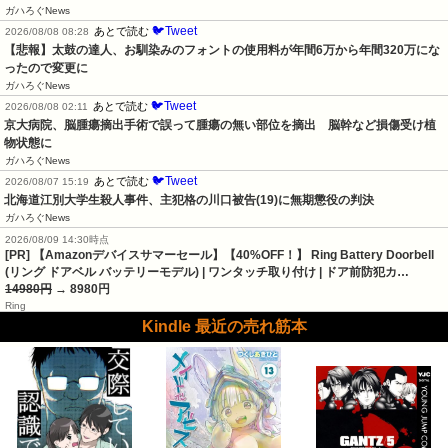
ガハろぐNews
🐦Tweet
あとで読む
2026/08/08 08:28
【悲報】太鼓の達人、お馴染みのフォントの使用料が年間6万から年間320万にな
ったので変更に
ガハろぐNews
🐦Tweet
あとで読む
2026/08/08 02:11
京大病院、脳腫瘍摘出手術で誤って腫瘍の無い部位を摘出　脳幹など損傷受け植
物状態に
ガハろぐNews
🐦Tweet
あとで読む
2026/08/07 15:19
北海道江別大学生殺人事件、主犯格の川口被告(19)に無期懲役の判決
ガハろぐNews
2026/08/09 14:30時点
[PR] 【Amazonデバイスサマーセール】【40%OFF！】 Ring Battery Doorbell
(リング ドアベル バッテリーモデル) | ワンタッチ取り付け | ドア前防犯カ…
14980円
→ 8980円
Ring
Kindle 最近の売れ筋本