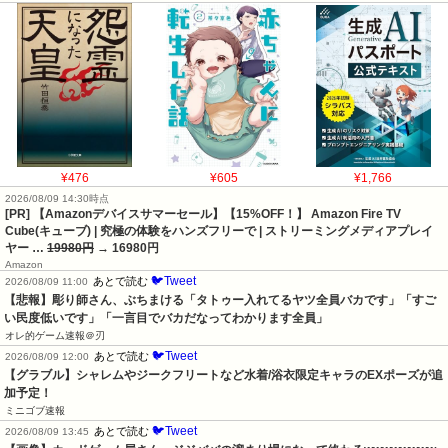
¥476
¥605
¥1,766
2026/08/09 14:30時点
[PR] 【Amazonデバイスサマーセール】【15%OFF！】 Amazon Fire TV
Cube(キューブ) | 究極の体験をハンズフリーで | ストリーミングメディアプレイ
ヤー …
19980円
→ 16980円
Amazon
🐦Tweet
あとで読む
2026/08/09 11:00
【悲報】彫り師さん、ぶちまける「タトゥー入れてるヤツ全員バカです」「すご
い民度低いです」「一言目でバカだなってわかります全員」
オレ的ゲーム速報＠刃
🐦Tweet
あとで読む
2026/08/09 12:00
【グラブル】シャレムやジークフリートなど水着/浴衣限定キャラのEXポーズが追
加予定！
ミニゴブ速報
🐦Tweet
あとで読む
2026/08/09 13:45