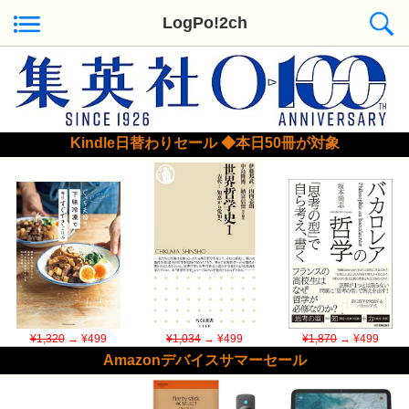
LogPo!2ch
Kindle日替わりセール ◆本日50冊が対象
¥1,320
→ ¥499
¥1,034
→ ¥499
¥1,870
→ ¥499
Amazonデバイスサマーセール