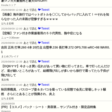
劇マンガ大量無料と最大50%OFF!
Kindleストア
🐦Tweet
あとで読む
2026/08/09 12:00
【画像】海外旅行ではペットボトルを〇〇してからバッグに入れて！⇒それを知
らなかった人の末路が悲惨すぎるｗｗｗｗ
はちま起稿
🐦Tweet
あとで読む
2026/08/09 12:00
【悲報】ファン付き作業服着用の５０代男性、熱中症になる
ニュース30over
🐦Tweet
あとで読む
2026/08/09 12:39
吉田 正尚 打率.260 4本 20打点 出塁率.336 長打率.372 OPS.708 wRC+98 WAR0.
1
まとめブレイド
🐦Tweet
あとで読む
2026/08/09 12:39
【DQNママ】今さっき買い忘れがあって買い物に行ってきた。車で行ったんだけ
ど、道が細いところがあって、結構飛び出しが多いから徐行で通ってたら子供が
飛び出して
鬼女梅
🐦Tweet
あとで読む
2026/08/09 12:40
秋田県職員、バスローブ姿＆タバコを吸っている状態で会見に登場しネット騒
然　さらにとあることが指摘され、炎上
はちま起稿
2026/08/09
[PR] 【コスメ】パック・シート・美容液… サンプル付き・限定品特集
Amazon