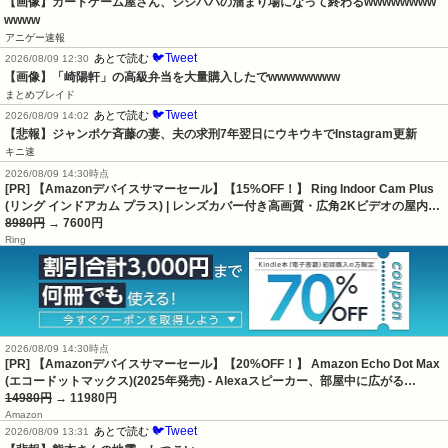
【画像】カードゲーム屋さん、ジジババの溜まり場になって終わるwwwwwwww
wwww
アニゲー速報
🐦Tweet
あとで読む
2026/08/09 12:30
【画像】「崎陽軒」の高級弁当を大量購入したでwwwwwwww
まとめブレイド
🐦Tweet
あとで読む
2026/08/09 14:02
【悲報】ジャンポケ斉藤の妻、夫の求刑7年翌日にウキウキでInstagram更新
キニ速
2026/08/09 14:30時点
[PR] 【Amazonデバイスサマーセール】【15%OFF！】 Ring Indoor Cam Plus
(リング インドアカム プラス) | レンズカバー付き高画質・広角2Kビデオの屋内…
8980円
→ 7600円
Ring
2026/08/09 14:30時点
[PR] 【Amazonデバイスサマーセール】【20%OFF！】 Amazon Echo Dot Max
(エコードットマックス)(2025年発売) - Alexaスピーカー、部屋中に広がる…
14980円
→ 11980円
Amazon
🐦Tweet
あとで読む
2026/08/09 13:31