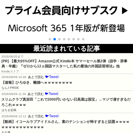
最近読まれている記事
2026/08/20まで
[PR]
【最大65%OFF】Amazon公式 Kindle本 サマーセール第2弾（語学・辞事
典・年鑑）『ゼロから12ヵ国語マスターした私の最強の外国語習得法』他
Kindleストア
🐦Tweet
あとで読む
2026/08/09 10:46
【速報】ひろゆき、離婚へｗｗｗｗｗｗｗｗ
なんJ PRIDE
🐦Tweet
あとで読む
2026/08/09 11:30
スリムクラブ真栄田「これで2000円いかない日高屋は国宝」→マジで凄すぎるだ
ろこれｗｗｗｗ
はちま起稿
🐦Tweet
あとで読む
2026/08/09 12:12
【動画】イコールラブアイドルさん、素のテンションが怖すぎると話題ｗｗｗｗ
ｗｗｗｗｗｗｗｗｗｗｗｗ
おる速