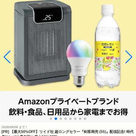
2026/08/09 まで！
[PR] 【最大50%OFF】リイド社 超ロングセラー『剣客商売 (55)』配信記念! 時代