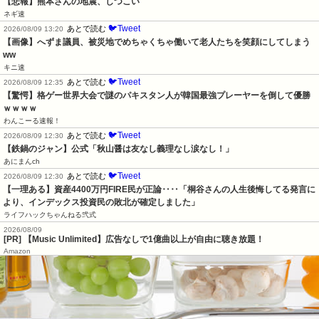
【悲報】熊本さんの地震、しつこい
ネギ速
🐦Tweet
あとで読む
2026/08/09 13:20
【画像】へずま議員、被災地でめちゃくちゃ働いて老人たちを笑顔にしてしまう
ww
キニ速
🐦Tweet
あとで読む
2026/08/09 12:35
【驚愕】格ゲー世界大会で謎のパキスタン人が韓国最強プレーヤーを倒して優勝
ｗｗｗｗ
わんこーる速報！
🐦Tweet
あとで読む
2026/08/09 12:30
【鉄鍋のジャン】公式「秋山醤は友なし義理なし涙なし！」
あにまんch
🐦Tweet
あとで読む
2026/08/09 12:30
【一理ある】資産4400万円FIRE民が正論‥‥「桐谷さんの人生後悔してる発言に
より、インデックス投資民の敗北が確定しました」
ライフハックちゃんねる弐式
2026/08/09
[PR] 【Music Unlimited】広告なしで1億曲以上が自由に聴き放題！
Amazon