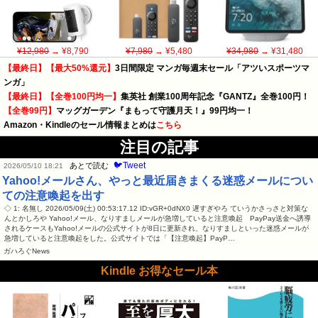
¥12,980
→ ¥8,790
¥7,980
→ ¥5,480
¥34,980
→ ¥31,480
【最終日】【最大50%還元】
3日間限定 マンガ毎週末セール「アツいスポーツマ
ンガ」
【最終日】【全巻100円均一】
集英社 創業100周年記念『GANTZ』全巻100円！
【全巻99円】
マッグガーデン『まもって守護月天！』99円均一！
Amazon・Kindleのセール情報まとめは
こちら
注目の記事
🐦Tweet
あとで読む
2026/05/10 18:21
Yahoo!メールさん、やっと最近届きまくる迷惑メールについ
ての注意喚起を出す
◇ 1: 名無し 2026/05/09(土) 00:53:17.12 ID:vGR+0dNX0 遅すぎやろ ていうかさっさと対策な
んとかしろや Yahoo!メール、なりすましメールが急増していると注意喚起 PayPay送金へ誘導
されるケースもYahoo!メールの公式サイトが8日に更新され、なりすましといった迷惑メールが
急増していると注意喚起をした。公式サイトでは「【注意喚起】PayP…
ガハろぐNews
Kindle お得なセール本