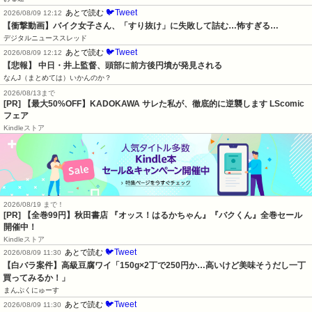
🐦Tweet
あとで読む
2026/08/09 12:12
【衝撃動画】バイク女子さん、「すり抜け」に失敗して詰む…怖すぎる…
デジタルニューススレッド
🐦Tweet
あとで読む
2026/08/09 12:12
【悲報】 中日・井上監督、頭部に前方後円墳が発見される
なんJ（まとめては）いかんのか？
2026/08/13まで
[PR] 【最大50%OFF】KADOKAWA サレた私が、徹底的に逆襲します LScomic
フェア
Kindleストア
2026/08/19 まで！
[PR]
【全巻99円】秋田書店 『オッス！はるかちゃん』『バクくん』全巻セール
開催中！
Kindleストア
🐦Tweet
あとで読む
2026/08/09 11:30
【白バラ案件】高級豆腐ワイ「150g×2丁で250円か…高いけど美味そうだし一丁
買ってみるか！」
まんぷくにゅーす
🐦Tweet
あとで読む
2026/08/09 11:30