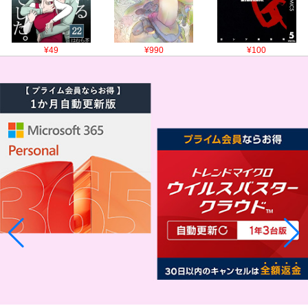
¥49
¥990
¥100