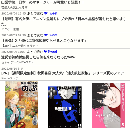
山梨学院、日本一のマネージャーが可愛いと話題！！
芸能人の気になる噂
🐦Tweet
あとで読む
2026/08/09 12:45
【動画】有名女優、アニソン盆踊りにブチ切れ「日本の品格が落ちたと思いまし
た」
アニゲー速報
🐦Tweet
あとで読む
2026/08/09 09:30
【画像】X「40代に宣伝広報やらせるとこうなります」
【2ch】ニュー速クオリティ
🐦Tweet
あとで読む
2026/08/09 11:00
違反切符納付無視したら何も来なくなったwww
ぁゃιぃ(*ﾟーﾟ)NEWS 2nd
2026/08/19まで
[PR] 【期間限定無料】秋田書店 大人気!「浦安鉄筋家族」 シリーズ夏のフェア
Kindleストア