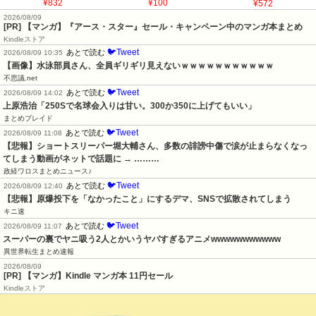
¥832
¥100
¥572
2026/08/09
[PR] 【マンガ】『アース・スター』セール・キャンペーン中のマンガ本まとめ
Kindleストア
🐦Tweet
あとで読む
2026/08/09 10:35
【画像】水泳部員さん、全員ギリギリ見えないｗｗｗｗｗｗｗｗｗｗｗ
不思議.net
🐦Tweet
あとで読む
2026/08/09 14:02
上原浩治「250Sで名球会入りは甘い。300か350に上げてもいい」
まとめブレイド
🐦Tweet
あとで読む
2026/08/09 11:08
【悲報】ショートスリーパー堀大輔さん、多数の誹謗中傷で涙が止まらなくなっ
てしまう動画がネットで話題に → ………
政経ワロスまとめニュース♪
🐦Tweet
あとで読む
2026/08/09 12:40
【悲報】原爆投下を「なかったこと」にするデマ、SNSで拡散されてしまう
キニ速
🐦Tweet
あとで読む
2026/08/09 11:07
スーパーの裏でヤニ吸う2人とかいうヤバすぎるアニメwwwwwwwwwww
異世界転生まとめ速報
2026/08/09
[PR] 【マンガ】Kindle マンガ本 11円セール
Kindleストア