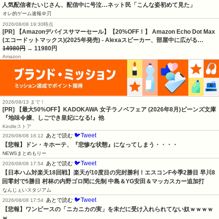
人気配信者たいじさん、配信中に号泣…ネット民「こんな姿初めて見た」
オレ的ゲーム速報＠刃
2026/08/08 19:30時点
[PR] 【Amazonデバイスサマーセール】【20%OFF！】 Amazon Echo Dot Max
(エコードットマックス)(2025年発売) - Alexaスピーカー、部屋中に広がる…
14980円
→ 11980円
Amazon
2026/08/13 まで！
[PR] 【最大50%OFF】KADOKAWA 女子ラノベフェア (2026年8月)ビーンズ文庫
『地味令嬢、しごでき皇妃になる!』他
Kindleストア
🐦Tweet
あとで読む
2026/08/08 16:12
【悲報】ドン・キホーテ、『悲惨な状態』になってしまう・・・・
NEWSまとめもりー
🐦Tweet
あとで読む
2026/08/08 17:54
【日本ハム対楽天18回戦】楽天が10度目の完封勝利！エスコンF今季2勝目 早川8
回零封で5勝目 村林の内野ゴロ間に先制 中島＆YG安田＆マッカスカー追加打
なんじぇいスタジアム
🐦Tweet
あとで読む
2026/08/08 17:54
【悲報】ワンピースの「ニカニカの実」を未だに受け入れられてない奴ｗｗｗｗ
ｗ