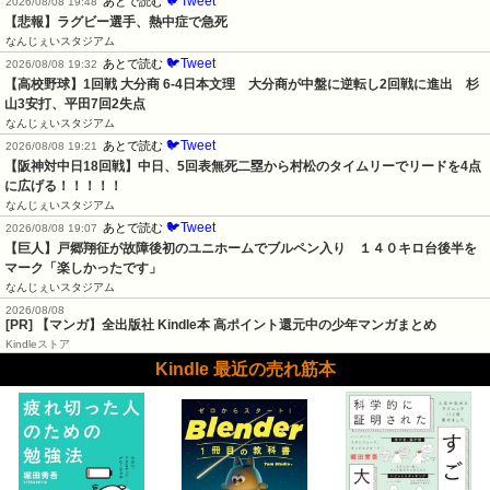
🐦Tweet
あとで読む
2026/08/08 19:48
【悲報】ラグビー選手、熱中症で急死
なんじぇいスタジアム
🐦Tweet
あとで読む
2026/08/08 19:32
【高校野球】1回戦 大分商 6-4日本文理　大分商が中盤に逆転し2回戦に進出　杉
山3安打、平田7回2失点
なんじぇいスタジアム
🐦Tweet
あとで読む
2026/08/08 19:21
【阪神対中日18回戦】中日、5回表無死二塁から村松のタイムリーでリードを4点
に広げる！！！！！
なんじぇいスタジアム
🐦Tweet
あとで読む
2026/08/08 19:07
【巨人】戸郷翔征が故障後初のユニホームでブルペン入り　１４０キロ台後半を
マーク「楽しかったです」
なんじぇいスタジアム
2026/08/08
[PR] 【マンガ】全出版社 Kindle本 高ポイント還元中の少年マンガまとめ
Kindleストア
Kindle 最近の売れ筋本