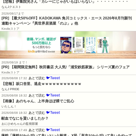
【悲報】伊集院光さん「カレーにじゃがいもはいらない」・・・・・・・・・
なんJクエスト
2026/08/17まで
[PR] 【最大50%OFF】KADOKAWA 角川コミックス・エース 2026年8月刊新刊
連動キャンペーン『異世界居酒屋「のぶ」』他
Kindleストア
2026/08/19 まで！
[PR] 【期間限定無料】秋田書店 大人気!「浦安鉄筋家族」 シリーズ夏のフェア
Kindleストア
🐦Tweet
あとで読む
2026/08/08 17:32
【悲報】坂口杏里、逃走ｗｗｗｗｗｗｗｗｗｗｗ
なんJ PRIDE
🐦Tweet
あとで読む
2026/08/08 18:32
【画像】あのちゃん、上半身ほぼ裸でご乱心
いたしん！
🐦Tweet
あとで読む
2026/08/08 18:32
献血でなにを貰いましたか？
おにひめちゃんの監視部屋
🐦Tweet
あとで読む
2026/08/08 17:49
蓮舫「蓮舫だから叩いて良いという報道」 X民「高市だから叩いて良いをやって