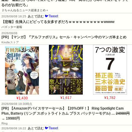
るのがお前だろ」
２ちゃんねるニュース超速まとめ＋
🐦Tweet
あとで読む
2026/08/08 16:25
【悲報】生挿入にビビってる女多すぎだろｗｗｗｗｗｗｗｗｗｗwwww
バズッター速報
2026/08/08
[PR] 【マンガ】『アルファポリス』セール・キャンペーン中のマンガ本まとめ
Kindleストア
¥1,430
¥1,617
¥1,782
2026/08/08 19:30時点
[PR] 【Amazonデバイスサマーセール】【20%OFF！】 Ring Spotlight Cam
Plus, Battery (リング スポットライトカム プラス バッテリーモデル) …
24980円
→ 19980円
Ring
🐦Tweet
あとで読む
2026/08/08 16:22