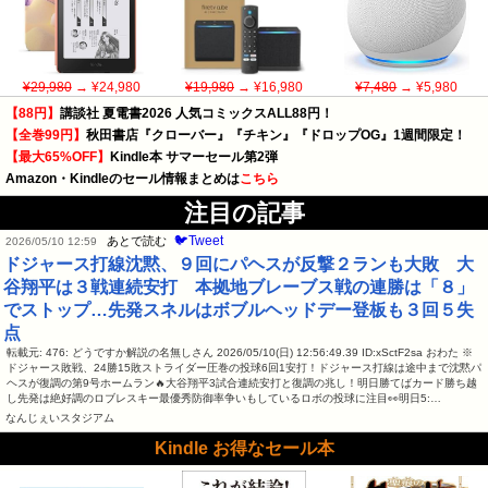
¥29,980
→ ¥24,980
¥19,980
→ ¥16,980
¥7,480
→ ¥5,980
【88円】
講談社 夏電書2026 人気コミックスALL88円！
【全巻99円】
秋田書店『クローバー』『チキン』『ドロップOG』1週間限定！
【最大65%OFF】
Kindle本 サマーセール第2弾
Amazon・Kindleのセール情報まとめは
こちら
注目の記事
🐦Tweet
あとで読む
2026/05/10 12:59
ドジャース打線沈黙、９回にパヘスが反撃２ランも大敗 大
谷翔平は３戦連続安打 本拠地ブレーブス戦の連勝は「８」
でストップ…先発スネルはボブルヘッドデー登板も３回５失
点
転載元: 476: どうですか解説の名無しさん 2026/05/10(日) 12:56:49.39 ID:xSctF2sa おわた ※
ドジャース敗戦、24勝15敗ストライダー圧巻の投球6回1安打！ドジャース打線は途中まで沈黙パ
ヘスが復調の第9号ホームラン🔥大谷翔平3試合連続安打と復調の兆し！明日勝てばカード勝ち越
し先発は絶好調のロブレスキー最優秀防御率争いもしているロボの投球に注目👀明日5:…
なんじぇいスタジアム
Kindle お得なセール本