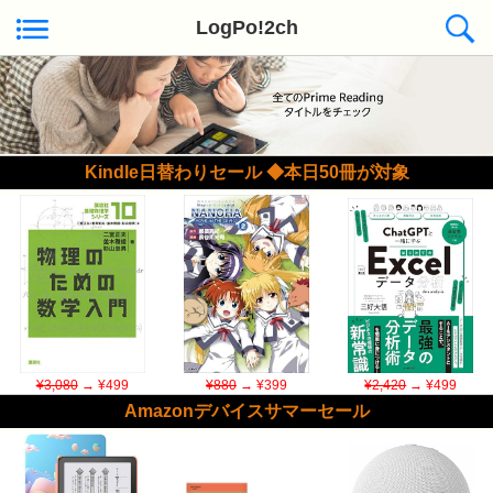
LogPo!2ch
Kindle日替わりセール ◆本日50冊が対象
¥3,080
→ ¥499
¥880
→ ¥399
¥2,420
→ ¥499
Amazonデバイスサマーセール