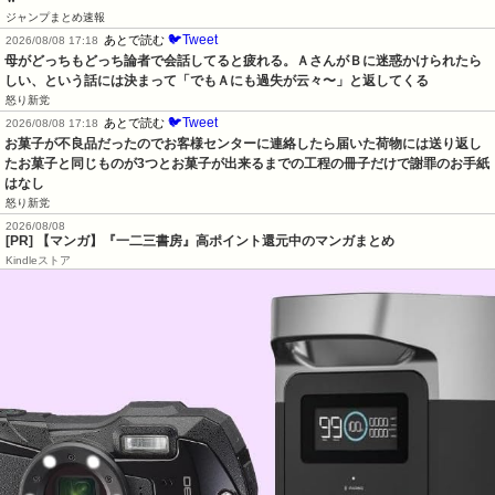
ジャンプまとめ速報
🐦Tweet
あとで読む
2026/08/08 17:18
母がどっちもどっち論者で会話してると疲れる。ＡさんがＢに迷惑かけられたら
しい、という話には決まって「でもＡにも過失が云々〜」と返してくる
怒り新党
🐦Tweet
あとで読む
2026/08/08 17:18
お菓子が不良品だったのでお客様センターに連絡したら届いた荷物には送り返し
たお菓子と同じものが3つとお菓子が出来るまでの工程の冊子だけで謝罪のお手紙
はなし
怒り新党
2026/08/08
[PR] 【マンガ】『一二三書房』高ポイント還元中のマンガまとめ
Kindleストア