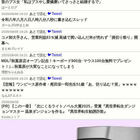
昔のブス女「私はブスやし愛嬌磨いてさっさと結婚するで」
はーとログ
🐦Tweet
あとで読む
2026/08/08 16:22
令和八年八月八日八時八分八秒に書き込むスレッド
ガールズVIPまとめ
🐦Tweet
あとで読む
2026/08/08 16:20
コメ卸大手さん、営業利益83％減 高値で買い込んだ米が売れず「損切り祭り」開
幕へ
まとめブレイド
🐦Tweet
あとで読む
2026/08/08 16:21
MDL｢秋葉原店オープン記念！キーボード900台･マウス100台無料でプレゼン
ト！｣→秋葉原が大変なことになってしまう
理想ちゃんねる
🐦Tweet
あとで読む
2026/08/08 16:23
【悲報】ワンピース原作者・尾田栄一郎先生51歳「あ、切り込む？笑」ｗｗｗｗ
ｗｗｗｗｗｗ
なんJクエスト
2026/08/08
[PR] 【この一冊】「次にくるライトノベル大賞2025」受賞『異世界転生ダンジ
ョンマスター 温泉ダンジョンを作る』『異世界転生勧誘詐欺』
Kindleストア