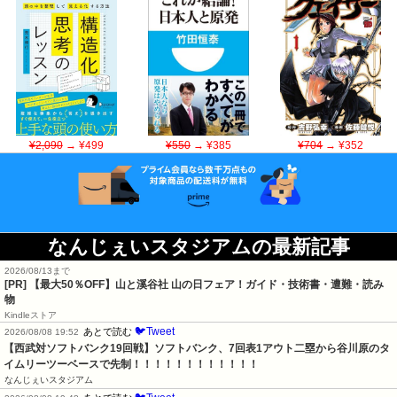
¥2,090
→ ¥499
¥550
→ ¥385
¥704
→ ¥352
なんじぇいスタジアムの最新記事
2026/08/13まで
[PR]
【最大50％OFF】山と溪谷社 山の日フェア！ガイド・技術書・遭難・読み
物
Kindleストア
🐦Tweet
あとで読む
2026/08/08 19:52
【西武対ソフトバンク19回戦】ソフトバンク、7回表1アウト二塁から谷川原のタ
イムリーツーベースで先制！！！！！！！！！！！！
なんじぇいスタジアム