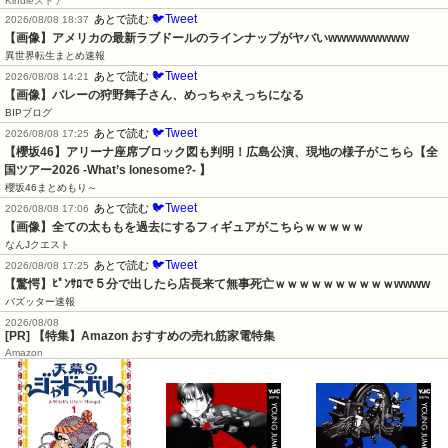
Kindleストア
🐦Tweet
あとで読む
2026/08/08 18:37
【画像】アメリカの最新ラブドールのラインナップがヤバいwwwwwwwww
異世界転生まとめ速報
🐦Tweet
あとで読む
2026/08/08 14:21
【画像】バレーの狩野舞子さん、めっちゃえっちになる
BIPブログ
🐦Tweet
あとで読む
2026/08/08 17:25
【櫻坂46】アリーナ座席ブロック図も判明！広島公演、現地の様子がこちら【全
国ツアー2026 -What’s lonesome?- 】
櫻坂46まとめもり～
🐦Tweet
あとで読む
2026/08/08 17:06
【画像】全ての太ももを過去にするフィギュアがこちらｗｗｗｗｗ
なんJクエスト
🐦Tweet
あとで読む
2026/08/08 17:25
【驚愕】ﾋﾟﾝｻﾛで５分で出したら店長来て無事死亡ｗｗｗｗｗｗｗｗｗｗwwww
バズッター速報
2026/08/08
[PR] 【特集】Amazon おすすめの売れ筋家電特集
Amazon