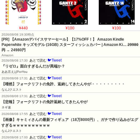
¥440
¥100
¥100
2026/08/08 19:30時点
[PR] 【Amazonデバイスサマーセール】【17%OFF！】 Amazon Kindle
Paperwhite キッズモデル (16GB) スターフィッシュカバー | Amazon Ki…
29980
円
→ 24980円
Amazon
🐦Tweet
あとで読む
2026/08/08 17:30
『リゼロ』面白すぎるんだが異端か？
ああ言えばForYou
🐦Tweet
あとで読む
2026/08/08 17:31
【唖然】フォークリフトの免許、返納してきたんやが・・・・・・・・・
なんJクエスト
🐦Tweet
あとで読む
2026/08/08 17:31
【悲報】フォークリフトの免許返納してきたんやが
ネギ速
🐦Tweet
あとで読む
2026/08/08 17:55
【画像】キャミィさんの最新フィギュア（18万8000円）、ガチで作り込みがエグ
すぎるｗｗｗｗｗｗｗｗｗｗ
なんJクエスト
🐦Tweet
あとで読む
2026/08/08 17:00