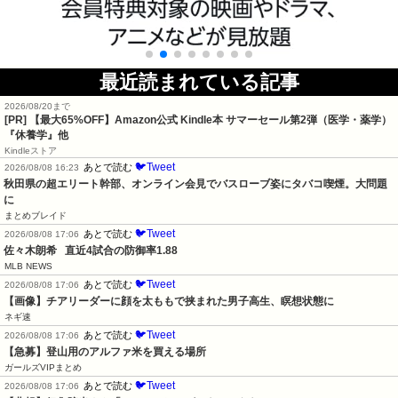
最近読まれている記事
2026/08/20まで
[PR]
【最大65%OFF】Amazon公式 Kindle本 サマーセール第2弾（医学・薬学）
『休養学』他
Kindleストア
🐦Tweet
あとで読む
2026/08/08 16:23
秋田県の超エリート幹部、オンライン会見でバスローブ姿にタバコ喫煙。大問題
に
まとめブレイド
🐦Tweet
あとで読む
2026/08/08 17:06
佐々木朗希   直近4試合の防御率1.88
MLB NEWS
🐦Tweet
あとで読む
2026/08/08 17:06
【画像】チアリーダーに顔を太ももで挟まれた男子高生、瞑想状態に
ネギ速
🐦Tweet
あとで読む
2026/08/08 17:06
【急募】登山用のアルファ米を買える場所
ガールズVIPまとめ
🐦Tweet
あとで読む
2026/08/08 17:06