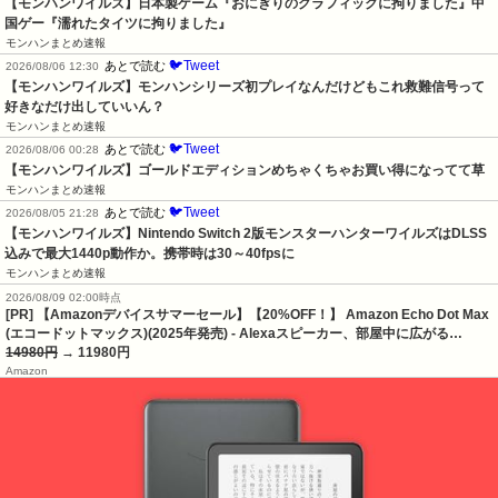
【モンハンワイルズ】日本製ゲーム『おにぎりのグラフィックに拘りました』中
国ゲー『濡れたタイツに拘りました』
モンハンまとめ速報
🐦Tweet
あとで読む
2026/08/06 12:30
【モンハンワイルズ】モンハンシリーズ初プレイなんだけどもこれ救難信号って
好きなだけ出していいん？
モンハンまとめ速報
🐦Tweet
あとで読む
2026/08/06 00:28
【モンハンワイルズ】ゴールドエディションめちゃくちゃお買い得になってて草
モンハンまとめ速報
🐦Tweet
あとで読む
2026/08/05 21:28
【モンハンワイルズ】Nintendo Switch 2版モンスターハンターワイルズはDLSS
込みで最大1440p動作か。携帯時は30～40fpsに
モンハンまとめ速報
2026/08/09 02:00時点
[PR] 【Amazonデバイスサマーセール】【20%OFF！】 Amazon Echo Dot Max
(エコードットマックス)(2025年発売) - Alexaスピーカー、部屋中に広がる…
14980円
→ 11980円
Amazon