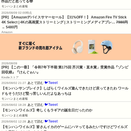
作品だと思ってる🤓
モンハンまとめ速報
2026/08/09 02:00時点
[PR] 【Amazonデバイスサマーセール】【31%OFF！】 Amazon Fire TV Stick
4K Select | 4Kの高画質ストリーミング | ストリーミングメディアプレ…
7980円
→ 5480円
Amazon
2026/08/09
[PR] 【この一冊】「令和7年下半期 第175回 芥川賞・直木賞」受賞作品『ゾンビ
回収婦』『けんぐゎい』
Kindleストア
🐦Tweet
あとで読む
2026/08/02 21:27
【モンハンサンブレイク】しばらくワイルズ遊んできたけど戻ってきたわ ワール
ドもそうだけど堅っ苦しいんだよなあっちは
モンハンまとめ速報
🐦Tweet
あとで読む
2026/08/02 18:28
【モンハンワイルズ】奇しくもラギアの誕生日だったのか
モンハンまとめ速報
🐦Tweet
あとで読む
2026/08/02 12:28
【モンハンワイルズ】皆さんイカのゲームにハマってるみたいですけどワイルズ