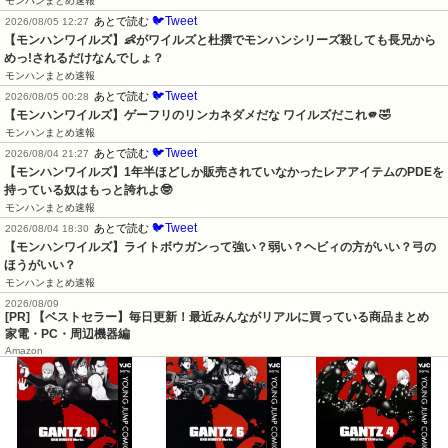
モンハンまとめ速報
🐦Tweet
あとで読む
2026/08/05 12:27
【モンハンワイルズ】👶がワイルズと杜撰でモンハンシリーズ殺しても長兄から
めっ!されるだけなんでしょ？
モンハンまとめ速報
🐦Tweet
あとで読む
2026/08/05 00:28
【モンハンワイルズ】ゲーフリのリンカネダメだな ワイルズだこれ🫵🤣
モンハンまとめ速報
🐦Tweet
あとで読む
2026/08/04 21:27
【モンハンワイルズ】1年半ほどしか販売されていなかったレアアイテムのPDEを
持っている奴はもっと誇れよ🤓
モンハンまとめ速報
🐦Tweet
あとで読む
2026/08/04 18:30
【モンハンワイルズ】ライトボウガンって強い？弱い？ヘビィの方がいい？弓の
ほうがいい？
モンハンまとめ速報
2026/08/09
[PR] 【ベストセラー】毎日更新！最近みんながリアルに買っている商品まとめ
家電・PC・周辺機器編
Amazon