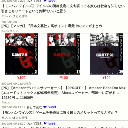
🐦Tweet
あとで読む
2026/08/06 21:28
【モンハンワイルズ】ワイルズの価格改定に文句言ってる奴らは社会を知らない
引きこもりニートという判断でいいと思う
モンハンまとめ速報
2026/08/09
[PR] 【マンガ】『日本文芸社』高ポイント還元中のマンガまとめ
Kindleストア
¥100
¥100
¥100
2026/08/09 02:00時点
[PR] 【Amazonデバイスサマーセール】【20%OFF！】 Amazon Echo Dot Max
(エコードットマックス)(2025年発売) - Alexaスピーカー、部屋中に広がる…
14980円
→ 11980円
Amazon
🐦Tweet
あとで読む
2026/08/06 19:11
【モンハンワイルズ】ゲームを発売日に買う最大のメリットってなんすか？
モンハンまとめ速報
🐦Tweet
あとで読む
2026/08/06 18:30