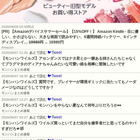
2026/08/09 02:00時点
[PR] 【Amazonデバイスサマーセール】【15%OFF！】 Amazon Kindle - 目に優
しい、かさばらない、大きな画面で読みやすい、6週間持続バッテリー、6インチ
ディスプレイ…
19980円
→ 16980円
Amazon
🐦Tweet
あとで読む
2026/08/07 21:30
【モンハンワイルズ】アセンダンスではナタ君とか一癖ある姉さんたちじゃなく
てプラグマタのディアナちゃんみたいな可愛い娘を相棒に冒険したいです
モンハンまとめ速報
🐦Tweet
あとで読む
2026/08/07 18:30
【モンハンワイルズ】質問です、プレイヤーが環境ギミックに当たってもノーダ
メージなのはどうしてですか？
モンハンまとめ速報
🐦Tweet
あとで読む
2026/08/07 12:27
【モンハンワイルズ】モンハンをやらない夏なんて何年ぶりだろうか👀
モンハンまとめ速報
🐦Tweet
あとで読む
2026/08/07 00:27
【モンハンワイルズ】ワイルズ買っといてまだ自分を健常者だと思ってるのヤバ
すぎだろ🫵🤣
モンハンまとめ速報