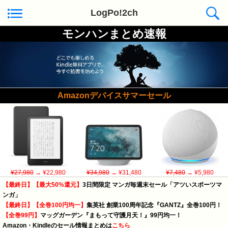
LogPo!2ch
モンハンまとめ速報
Amazonデバイスサマーセール
¥27,980
→ ¥22,980
¥34,980
→ ¥31,480
¥7,480
→ ¥5,980
【最終日】【最大50%還元】
3日間限定 マンガ毎週末セール「アツいスポーツマ
ンガ」
【最終日】【全巻100円均一】
集英社 創業100周年記念『GANTZ』全巻100円！
【全巻99円】
マッグガーデン『まもって守護月天！』99円均一！
Amazon・Kindleのセール情報まとめは
こちら