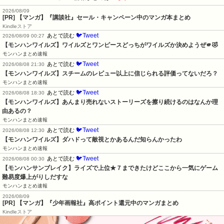
2026/08/09
[PR] 【マンガ】『講談社』セール・キャンペーン中のマンガ本まとめ
Kindleストア
🐦Tweet
あとで読む
2026/08/09 00:27
【モンハンワイルズ】ワイルズとワンピースどっちがワイルズか決めようぜ🫵🤣
モンハンまとめ速報
🐦Tweet
あとで読む
2026/08/08 21:30
【モンハンワイルズ】スチームのレビュー以上に信じられる評価ってないだろ？
モンハンまとめ速報
🐦Tweet
あとで読む
2026/08/08 18:30
【モンハンワイルズ】あんまり売れないストーリーズを擦り続けるのはなんか理
由あるの？
モンハンまとめ速報
🐦Tweet
あとで読む
2026/08/08 12:30
【モンハンワイルズ】ダハドって敵視とかあるんだ知らんかったわ
モンハンまとめ速報
🐦Tweet
あとで読む
2026/08/08 00:30
【モンハンサンブレイク】ライズで上位★７まできたけどここから一気にゲーム
難易度爆上がりしだすな
モンハンまとめ速報
2026/08/09
[PR] 【マンガ】『少年画報社』高ポイント還元中のマンガまとめ
Kindleストア