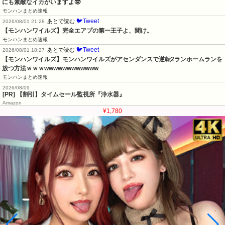
にも素敵なイカがいますよ🤓
モンハンまとめ速報
🐦Tweet
あとで読む
2026/08/01 21:28
【モンハンワイルズ】完全エアプの第一王子よ、聞け。
モンハンまとめ速報
🐦Tweet
あとで読む
2026/08/01 18:27
【モンハンワイルズ】モンハンワイルズがアセンダンスで逆転2ランホームランを
放つ方法ｗｗｗwwwwwwwwwwww
モンハンまとめ速報
2026/08/09
[PR] 【割引】タイムセール監視所『浄水器』
Amazon
¥1,780