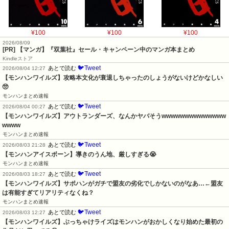
¥100
¥100
¥100
2026/08/09
[PR] 【マンガ】『双葉社』セール・キャンペーン中のマンガ本まとめ
Kindleストア
🐦Tweet
あとで読む
2026/08/04 12:27
【モンハンワイルズ】攻略本文化が衰退しちゃったのしょうがないけどかなしい
🥺
モンハンまとめ速報
🐦Tweet
あとで読む
2026/08/04 00:27
【モンハンワイルズ】アウトランダーズ、なんかヤバそうwwwwwwwwwwwwww
wwww
モンハンまとめ速報
🐦Tweet
あとで読む
2026/08/03 21:28
【モンハンアイスボーン】導きのうん地、厳しすぎる😭
モンハンまとめ速報
🐦Tweet
あとで読む
2026/08/03 18:27
【モンハンワイルズ】サポハンがガチで盟友の劣化でしかないのがなあ…←盟友
は有能すぎてリアリティなくね？
モンハンまとめ速報
🐦Tweet
あとで読む
2026/08/03 12:27
【モンハンワイルズ】ぶっちゃけライズはモンハンがおかしくなり始めた最初の