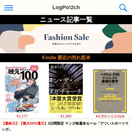
LogPo!2ch
ニュース記事一覧
Kindle 最近の売れ筋本
¥2,277
¥1,980
¥4,950 (+1,516pt)
【最終日】【最大50%還元】
3日間限定 マンガ毎週末セール「アツいスポーツマ
ンガ」