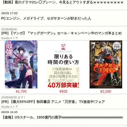
【動画】昔のドラマのレ◯プシーン、今見るとアウトすぎるｗｗｗｗｗｗｗｗｗ
08/09 17:00
PCエンジン、メガドライブ、セガサターンが好きだった人
2026/08/09
[PR] 【マンガ】『マッグガーデン』セール・キャンペーン中のマンガ本まとめ
Kindleストア
¥1,705
¥935
¥2,200
2026/09/05 まで！
[PR] 【最大50%OFF】秋田書店 アニメ「刃牙道」 TV放送中!フェア
Kindleストア
08/09 16:45
【速報】USスチール、1800億円の黒字wwwwwwwwwwwwwwwwwwwwwwww