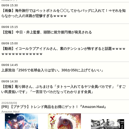
08/09 15:30
【画像】海外旅行ではペットボトルを〇〇してからバッグに入れて！⇒それを知
らなかった人の末路が悲惨すぎるｗｗｗｗ
08/09 15:15
【悲報】 中日・井上監督、頭部に前方後円墳が発見される
08/09 15:00
【動画】イコールラブアイドルさん、素のテンションが怖すぎると話題ｗｗｗｗ
ｗｗｗｗｗｗｗｗｗｗｗｗ
08/09 14:45
上原浩治「250Sで名球会入りは甘い。300か350に上げてもいい」
08/09 14:30
【悲報】彫り師さん、ぶちまける「タトゥー入れてるヤツ全員バカです」「すご
い民度低いです」「一言目でバカだなってわかります全員」
2026/08/09
[PR] 【プチプラ】トレンド商品をお得にゲット！『Amazon Haul』
Amazon Haul