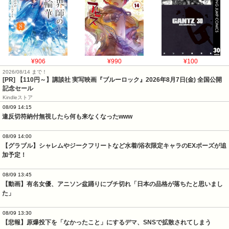
¥906
¥990
¥100
2026/08/14 まで！
[PR]
【110円～】講談社 実写映画『ブルーロック』2026年8月7日(金) 全国公開
記念セール
Kindleストア
08/09 14:15
違反切符納付無視したら何も来なくなったwww
08/09 14:00
【グラブル】シャレムやジークフリートなど水着/浴衣限定キャラのEXポーズが追
加予定！
08/09 13:45
【動画】有名女優、アニソン盆踊りにブチ切れ「日本の品格が落ちたと思いまし
た」
08/09 13:30
【悲報】原爆投下を「なかったこと」にするデマ、SNSで拡散されてしまう