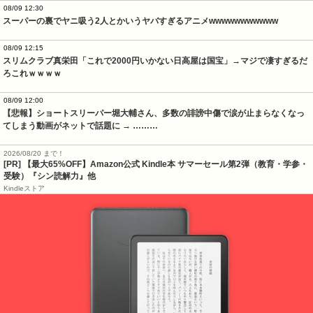
08/09 12:30
スーパーの裏でヤニ吸う2人とかいうヤバすぎるアニメwwwwwwwwwww
08/09 12:15
スリムクラブ真栄田「これで2000円いかない日高屋は国宝」→マジで凄すぎるだ
ろこれｗｗｗｗ
08/09 12:00
【悲報】ショートスリーパー堀大輔さん、多数の誹謗中傷で涙が止まらなくなっ
てしまう動画がネットで話題に → ………
2026/08/20 まで！
[PR]
【最大65%OFF】Amazon公式 Kindle本 サマーセール第2弾（教育・学参・
受験）『シン読解力』他
Kindleストア