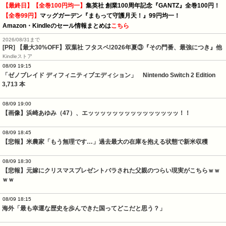
【最終日】【全巻100円均一】
集英社 創業100周年記念『GANTZ』全巻100円！
【全巻99円】
マッグガーデン『まもって守護月天！』99円均一！
Amazon・Kindleのセール情報まとめは
こちら
2026/08/31まで
[PR] 【最大30%OFF】双葉社 フタスペ!2026年夏③『その門番、最強につき』他
Kindleストア
08/09 19:15
「ゼノブレイド ディフィニティブエディション」　Nintendo Switch 2 Edition　
3,713 本
08/09 19:00
【画像】浜崎あゆみ（47）、エッッッッッッッッッッッッッッッ！！
08/09 18:45
【悲報】米農家「もう無理です…」過去最大の在庫を抱える状態で新米収穫
08/09 18:30
【悲報】元嫁にクリスマスプレゼントバラされた父親のつらい現実がこちらｗｗ
ｗｗ
08/09 18:15
海外「最も幸運な歴史を歩んできた国ってどこだと思う？」