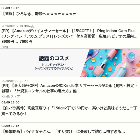
08/09 13:15
【速報】ひろゆき、離婚へｗｗｗｗｗｗｗｗ
2026/08/09 19:30時点
[PR] 【Amazonデバイスサマーセール】【15%OFF！】 Ring Indoor Cam Plus
(リング インドアカム プラス) | レンズカバー付き高画質・広角2Kビデオの屋内…
8980円
→ 7600円
Ring
2026/08/20 まで！
[PR]
【最大65%OFF】Amazon公式 Kindle本 サマーセール第2弾（資格・検定・
就職）『外資系コンサルの仕事の進め方』他
Kindleストア
08/09 13:00
【白バラ案件】高級豆腐ワイ「150g×2丁で250円か…高いけど美味そうだし一丁
買ってみるか！」
08/09 12:45
【衝撃動画】バイク女子さん、「すり抜け」に失敗して詰む…怖すぎる…