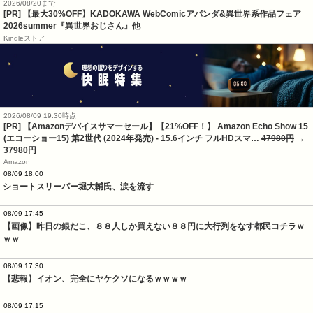
2026/08/20まで
[PR] 【最大30%OFF】KADOKAWA WebComicアパンダ&異世界系作品フェア
2026summer『異世界おじさん』他
Kindleストア
2026/08/09 19:30時点
[PR] 【Amazonデバイスサマーセール】【21%OFF！】 Amazon Echo Show 15
(エコーショー15) 第2世代 (2024年発売) - 15.6インチ フルHDスマ…
47980円
→
37980円
Amazon
08/09 18:00
ショートスリーパー堀大輔氏、涙を流す
08/09 17:45
【画像】昨日の銀だこ、８８人しか買えない８８円に大行列をなす都民コチラｗ
ｗｗ
08/09 17:30
【悲報】イオン、完全にヤケクソになるｗｗｗｗ
08/09 17:15