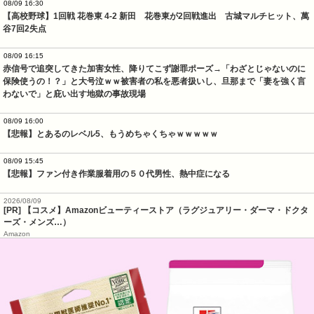
08/09 16:30
【高校野球】1回戦 花巻東 4-2 新田　花巻東が2回戦進出　古城マルチヒット、萬
谷7回2失点
08/09 16:15
赤信号で追突してきた加害女性、降りてこず謝罪ポーズ→「わざとじゃないのに
保険使うの！？」と大号泣ｗｗ被害者の私を悪者扱いし、旦那まで「妻を強く言
わないで」と庇い出す地獄の事故現場
08/09 16:00
【悲報】とあるのレベル5、もうめちゃくちゃｗｗｗｗｗ
08/09 15:45
【悲報】ファン付き作業服着用の５０代男性、熱中症になる
2026/08/09
[PR] 【コスメ】Amazonビューティーストア（ラグジュアリー・ダーマ・ドクタ
ーズ・メンズ…）
Amazon